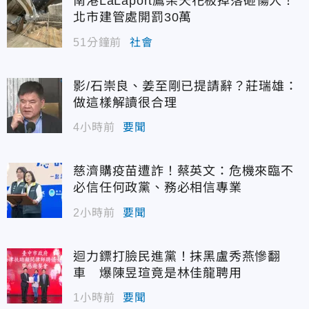
南港LaLaport鷹架天花板掉落砸傷人！
北市建管處開罰30萬
51分鐘前
社會
影/石崇良、姜至剛已提請辭？莊瑞雄：
做這樣解讀很合理
4小時前
要聞
慈濟購疫苗遭詐！蔡英文：危機來臨不
必信任何政黨、務必相信專業
2小時前
要聞
迴力鏢打臉民進黨！抹黑盧秀燕慘翻
車 爆陳昱瑄竟是林佳龍聘用
1小時前
要聞