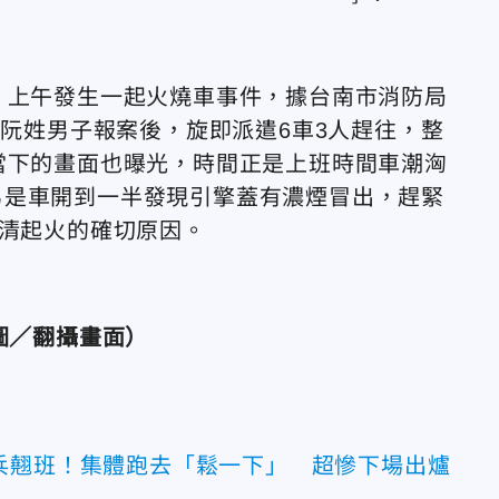
）上午發生一起火燒車事件，據台南市消防局
歲阮姓男子報案後，旋即派遣6車3人趕往，整
當下的畫面也曝光，時間正是上班時間車潮洶
男是車開到一半發現引擎蓋有濃煙冒出，趕緊
釐清起火的確切原因。
圖／翻攝畫面）
兵翹班！集體跑去「鬆一下」 超慘下場出爐