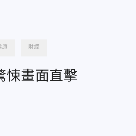
健康
財經
驚悚畫面直擊