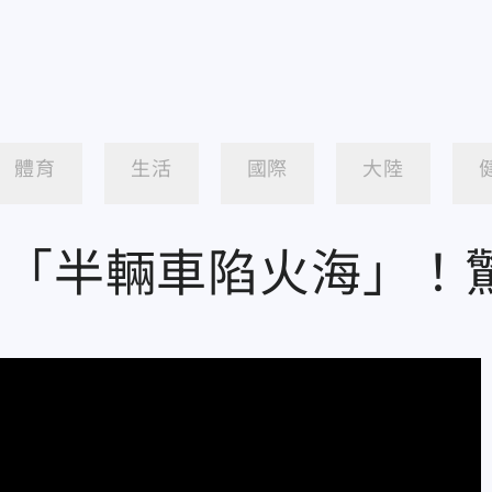
體育
生活
國際
大陸
見「半輛車陷火海」！