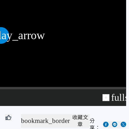
lay_arrow
full
收藏文
bookmark_border
分
章
享：