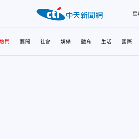
星
熱門
要聞
社會
娛樂
體育
生活
國際