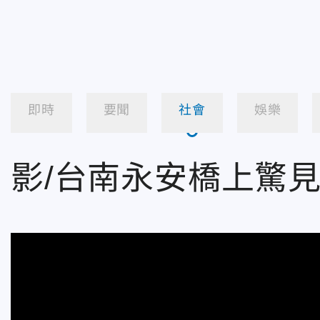
即時
要聞
社會
娛樂
影/台南永安橋上驚