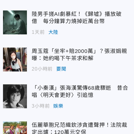
陸男手搓AI劇暴紅！《歸墟》播放破
億 每分鐘算力燒掉近萬台幣
1天前
大陸
周玉蔻「坐牢+賠2000萬」？張淑娟親
曝：她約喝下午茶求和解
20小時前
要聞
「小秦漢」張海漢驚傳68歲驟逝 昔合
唱〈明天會更好〉引追憶
3小時前
娛樂
伍麗華胞兄范織欽涉貪遭聲押！法院裁
定出爐：120萬元交保