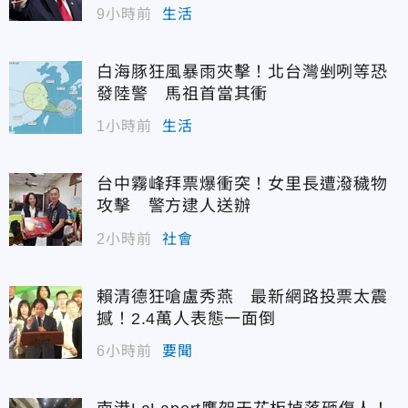
9小時前
生活
白海豚狂風暴雨夾擊！北台灣剉咧等恐
發陸警 馬祖首當其衝
1小時前
生活
台中霧峰拜票爆衝突！女里長遭潑穢物
攻擊 警方逮人送辦
2小時前
社會
賴清德狂嗆盧秀燕 最新網路投票太震
撼！2.4萬人表態一面倒
6小時前
要聞