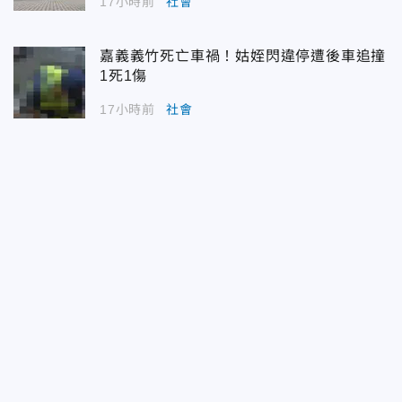
17小時前
社會
嘉義義竹死亡車禍！姑姪閃違停遭後車追撞
1死1傷
17小時前
社會