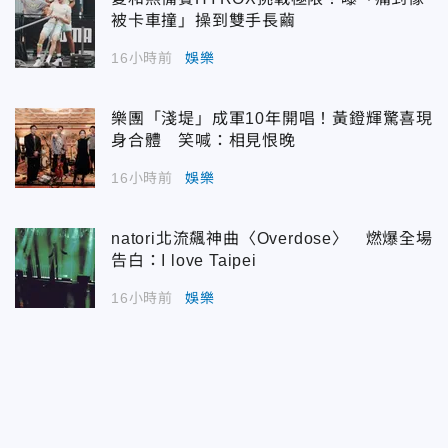
被卡車撞」操到雙手長繭
16小時前
娛樂
樂團「淺堤」成軍10年開唱！黃鐙輝驚喜現
身合體 笑喊：相見恨晚
16小時前
娛樂
natori北流飆神曲〈Overdose〉 燃爆全場
告白：I love Taipei
16小時前
娛樂