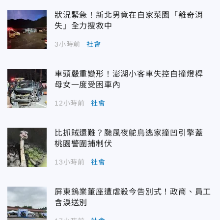
狀況緊急！新北男竟在自家菜園「離奇消
失」全力搜救中
3小時前
社會
車頭嚴重變形！澎湖小客車失控自撞燈桿
母女一度受困車內
12小時前
社會
比抓賊還難？颱風夜鴕鳥逃家撞凹引擎蓋
桃園警圍捕制伏
13小時前
社會
屏東鎢業董座遭虐殺今告別式！政商、員工
含淚送別