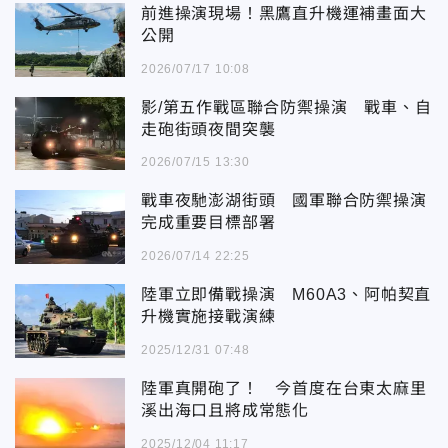
前進操演現場！黑鷹直升機運補畫面大
公開
2026/07/17 10:08
影/第五作戰區聯合防禦操演 戰車、自
走砲街頭夜間突襲
2026/07/15 13:30
戰車夜馳澎湖街頭 國軍聯合防禦操演
完成重要目標部署
2026/07/14 22:25
陸軍立即備戰操演 M60A3、阿帕契直
升機實施接戰演練
2025/12/31 07:48
陸軍真開砲了！ 今首度在台東太麻里
溪出海口且將成常態化
2025/12/04 11:17