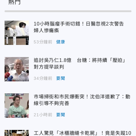
熱門
10小時腦瘤手術切錯！日醫忽視2次警告
婦人慘癱瘓
53分鐘前
健康
追討吳乃仁1.8億 台糖：將持續「壓迫」
對方提早談判
34分鐘前
要聞
市場掃街和市民爆衝突！沈伯洋道歉了：動
線引導不夠完善
21小時前
要聞
工人驚見「冰櫃牆縫卡乾屍」！竟是失蹤10