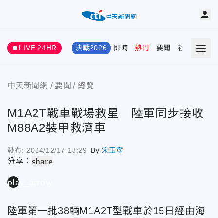
LIVE 24HR
決戰2026
即時
熱門
要聞
社會
娛樂
中天新聞網
要聞
總覽
M1A2T戰車戰場救星 陸軍同步接收
M88A2裝甲救濟車
發布:
2024/12/17 18:29
By
宋玉寧
share
分享：
play_arrow
陸軍第一批38輛M1A2T型戰車於15日經由海