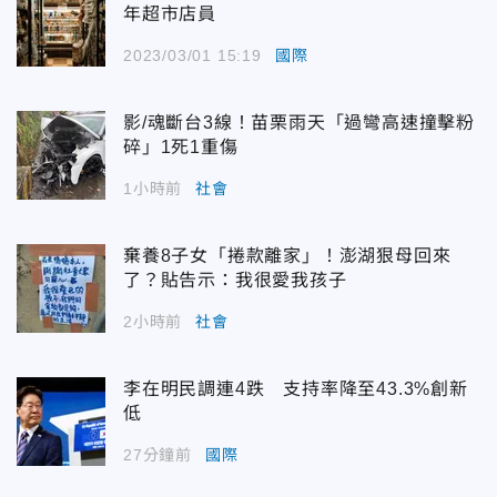
年超市店員
2023/03/01 15:19
國際
影/魂斷台3線！苗栗雨天「過彎高速撞擊粉
碎」1死1重傷
1小時前
社會
棄養8子女「捲款離家」！澎湖狠母回來
了？貼告示：我很愛我孩子
2小時前
社會
李在明民調連4跌 支持率降至43.3%創新
低
27分鐘前
國際