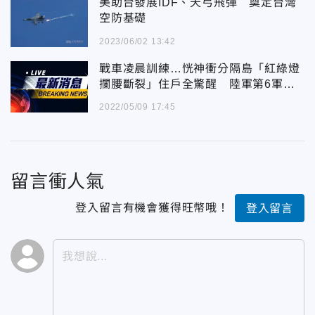
美助台發展IDF、天弓飛彈 奠定台灣
空防基礎
2023/06/02 13:42
戰車凌晨訓練…恍神衝分隔島「紅綠燈
攔腰斷裂」住戶全驚醒 陸軍第6軍團
道歉了！
2022/05/09 17:45
留言衝人氣
登入留言有機會獲得旺幣哦！
登入留言