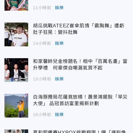
11小時前
娛樂
胡瓜挑戰ATEEZ崔傘肌情「震胸舞」遭虧
肚子狂晃：變抖肚舞
14小時前
娛樂
和家馨帥兒金榜題名！相中「百萬名畫」當
升學禮 何豪傑自嘲漏氣買不起
15小時前
娛樂
白海豚攪局花蓮竟放晴！蕭景鴻擺脫「旱災
大使」 品冠首訪富里揭新計劃
16小時前
娛樂
夏和熙備賽HYROX挑戰極限！曝「痛到像