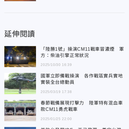
延伸閱讀
「陸勝1號」操演CM11戰車冒濃煙 軍
方：柴油引擎正常狀況
2025/10/30 16:39
國軍立即備戰操演 各作戰區實兵實地
實裝全台總動員
2025/03/19 17:38
春節戰備展現打擊力 陸軍特有混血車
款CM11勇虎戰車
2025/01/25 22:00