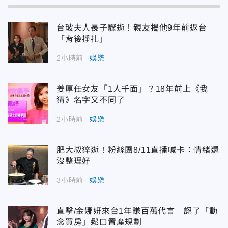
台玻夫人長子驟逝！親友揭他9年前返台
「背後掙扎」
2小時前
娛樂
姜厚任女友「1人千面」？18年前上《我
猜》名字又不同了
2小時前
娛樂
肥大叔猝逝！粉絲團8/11直播喊卡：情緒還
沒整理好
3小時前
娛樂
直擊/金娜妍來台1年賺百萬代言 認了「動
念買房」鬆口置產規劃