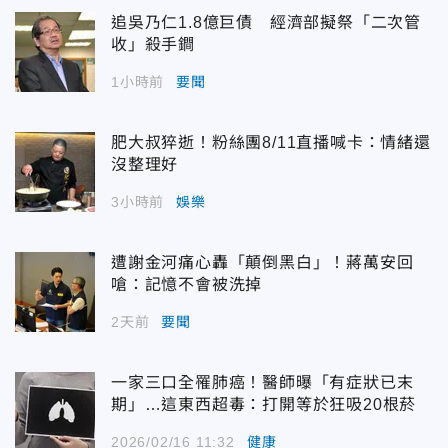
追吳乃仁1.8億巨債 經濟部擬祭「二次管
收」殺手鐧
1小時前
要聞
肥大叔猝逝！粉絲團8/11直播喊卡：情緒還
沒整理好
3小時前
娛樂
遭謝金河痛心轟「顛倒黑白」！蔣萬安回
嗆：記憶不會被洗掉
2天前
要聞
一家三口全罹肺癌！醫師曝「有症狀已末
期」…這東西超毒：打開等於狂吸20根菸
2026/02/16 11:32
健康