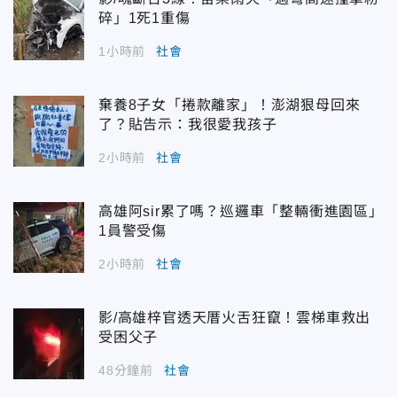
碎」1死1重傷
1小時前
社會
棄養8子女「捲款離家」！澎湖狠母回來
了？貼告示：我很愛我孩子
2小時前
社會
高雄阿sir累了嗎？巡邏車「整輛衝進園區」
1員警受傷
2小時前
社會
影/高雄梓官透天厝火舌狂竄！雲梯車救出
受困父子
48分鐘前
社會