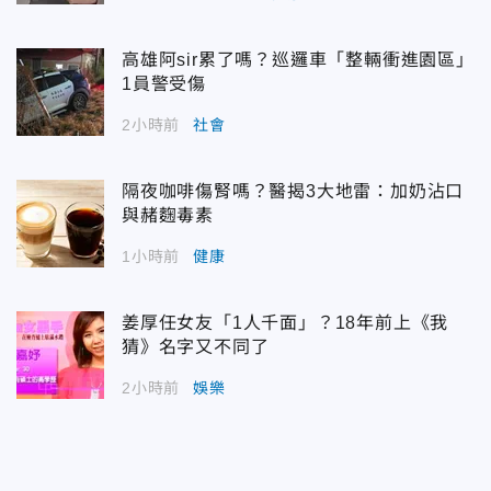
高雄阿sir累了嗎？巡邏車「整輛衝進園區」
1員警受傷
2小時前
社會
隔夜咖啡傷腎嗎？醫揭3大地雷：加奶沾口
與赭麴毒素
1小時前
健康
姜厚任女友「1人千面」？18年前上《我
猜》名字又不同了
2小時前
娛樂