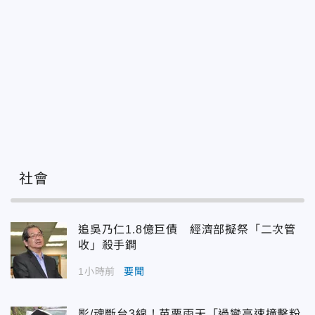
社會
追吳乃仁1.8億巨債 經濟部擬祭「二次管
收」殺手鐧
1小時前
要聞
影/魂斷台3線！苗栗雨天「過彎高速撞擊粉