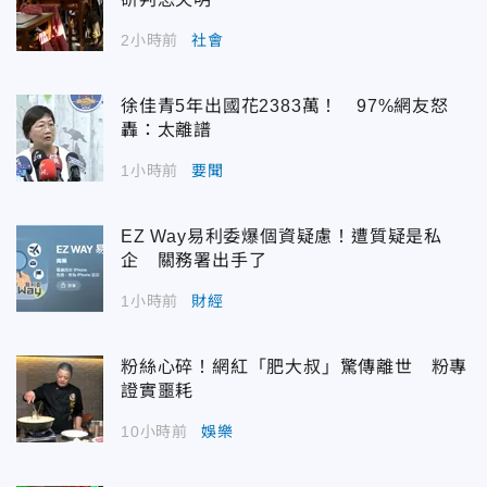
2小時前
社會
徐佳青5年出國花2383萬！ 97%網友怒
轟：太離譜
1小時前
要聞
EZ Way易利委爆個資疑慮！遭質疑是私
企 關務署出手了
1小時前
財經
粉絲心碎！網紅「肥大叔」驚傳離世 粉專
證實噩耗
10小時前
娛樂