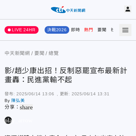
LIVE 24HR
決戰2026
即時
熱門
要聞
社會
娛樂
中天新聞網
要聞
總覽
影/趙少康出招！反制惡罷宣布最新計
畫轟：民進黨輸不起
發布:
2025/06/14 13:06
, 更新:
2025/06/14 13:31
By
陳弘美
share
分享：
play_arrow