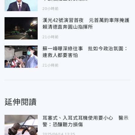
20小時前
漢光42號演習首夜 元首萬鈞車隊掩護
賴清德直奔圓山指揮所
21小時前
蘇一峰曝深綠往事 批如今政治氛圍：
連救人都要害怕
21小時前
延伸閱讀
耳塞式、入耳式耳機使用要小心 醫示
警：恐釀聽力損傷
2025/06/14 12:25