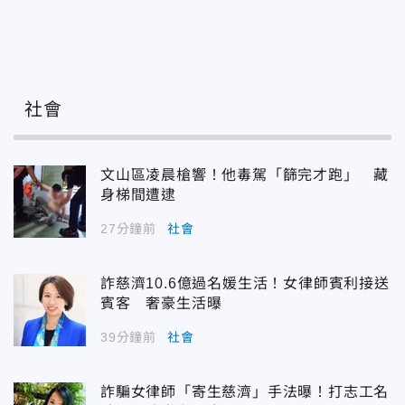
社會
文山區凌晨槍響！他毒駕「篩完才跑」 藏
身梯間遭逮
27分鐘前
社會
詐慈濟10.6億過名媛生活！女律師賓利接送
賓客 奢豪生活曝
39分鐘前
社會
詐騙女律師「寄生慈濟」手法曝！打志工名