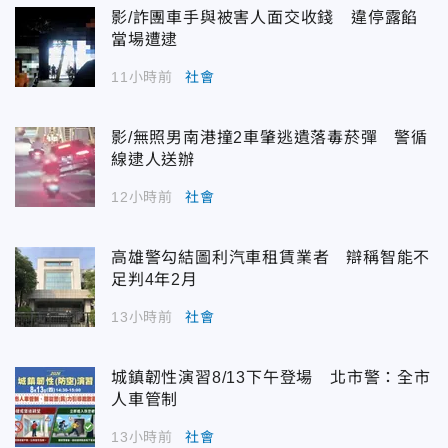
影/詐團車手與被害人面交收錢 違停露餡
當場遭逮
11小時前
社會
影/無照男南港撞2車肇逃遺落毒菸彈 警循
線逮人送辦
12小時前
社會
高雄警勾結圖利汽車租賃業者 辯稱智能不
足判4年2月
13小時前
社會
城鎮韌性演習8/13下午登場 北市警：全市
人車管制
13小時前
社會