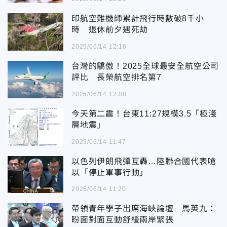
印航空難機師累計飛行時數破8千小
時 退休前夕遇死劫
2025/06/14 12:16
台灣的驕傲！2025全球最安全航空公司
評比 長榮航空排名第7
2025/06/14 12:08
今天第二震！台東11:27規模3.5「極淺
層地震」
2025/06/14 11:47
以色列伊朗飛彈互轟…陸聯合國代表嗆
以「停止軍事行動」
2025/06/14 11:20
帶領青年學子出席海峽論壇 馬英九：
盼面對面互動舒緩兩岸緊張