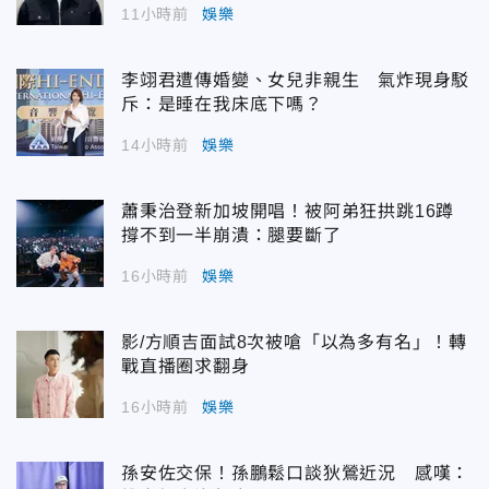
11小時前
娛樂
李翊君遭傳婚變、女兒非親生 氣炸現身駁
斥：是睡在我床底下嗎？
14小時前
娛樂
蕭秉治登新加坡開唱！被阿弟狂拱跳16蹲
撐不到一半崩潰：腿要斷了
16小時前
娛樂
影/方順吉面試8次被嗆「以為多有名」！轉
戰直播圈求翻身
16小時前
娛樂
孫安佐交保！孫鵬鬆口談狄鶯近況 感嘆：