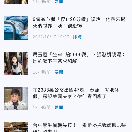
11小時前
要聞
6旬翁心臟「停止90分鐘」復活！他醒來揭
死後世界 嘆：很恐怖…
2022/10/17 10:55
即時
周玉蔻「坐牢+賠2000萬」？張淑娟親曝：
她約喝下午茶求和解
10小時前
要聞
花2383萬公帑出國47趟 春節「就地休
假」探親美國夫家？徐佳青回應了
15小時前
要聞
台中學生暑輔失控！ 折斷掃把戳師眼...醫
研判恐失明