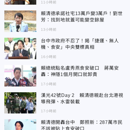
11小時前
賴清德承諾社宅13萬戶變3萬戶！劉世
芳：找到地就蓋可能變空餘屋
13小時前
台中市政府不忍了！揭「捷運、無人
機、食安」中央雙標真相
16小時前
賴總統點名盧秀燕食安破口 蔣萬安
轟：神隱1個月開口就卸責
17小時前
漢光42號Day 2 賴清德親赴台北港視
導飛彈、水雷裝載
17小時前
賴清德開轟台中 鄭照新：287萬市民
不該被貼上食安破口