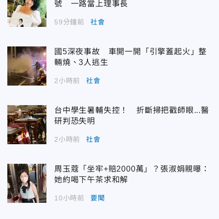
號 一路當上理事長
59分鐘前
社會
國5深夜事故 車開一開「引擎蓋起火」整
輛燒、3人逃生
2小時前
社會
台中學生暑輔失控！ 折斷掃把戳師眼...醫
研判恐失明
2小時前
社會
周玉蔻「坐牢+賠2000萬」？張淑娟親曝：
她約喝下午茶求和解
10小時前
要聞