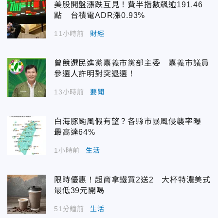
美股開盤漲跌互見！費半指數飆逾191.46
點 台積電ADR漲0.93%
11小時前
財經
曾競選民進黨嘉義市黨部主委 嘉義市議員
參選人許明對突退選！
13小時前
要聞
白海豚颱風假有望？各縣市暴風侵襲率曝
最高達64%
1小時前
生活
限時優惠！超商拿鐵買2送2 大杯特濃美式
最低39元開喝
51分鐘前
生活