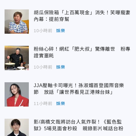
胡瓜保險箱「上百萬現金」消失！笑曝寵妻
內幕：提前穿幫
10小時前
娛樂
粉絲心碎！網紅「肥大叔」驚傳離世 粉專
證實噩耗
10小時前
娛樂
JJA壓軸卡司曝光！孫淑媚首登國際音樂
節 放話「讓世界看見正港辣台妹」
11小時前
娛樂
影/高橋文哉將訪台人氣炸裂！《藍色監
獄》5場見面會秒殺 親錄影片喊話台粉