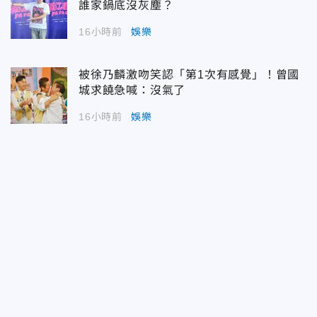
誰家鍋底沒灰塵？
16小時前
娛樂
被徐乃麟激吻笑認「第1次有感覺」！曾國
城求饒急喊：沒氣了
16小時前
娛樂