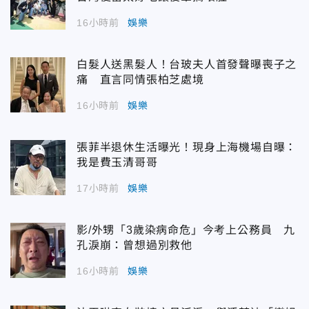
16小時前
娛樂
白髮人送黑髮人！台玻夫人首發聲曝喪子之
痛 直言同情張柏芝處境
16小時前
娛樂
張菲半退休生活曝光！現身上海機場自曝：
我是費玉清哥哥
17小時前
娛樂
影/外甥「3歲染病命危」今考上公務員 九
孔淚崩：曾想過別救他
16小時前
娛樂