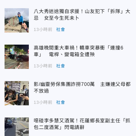
八大秀迷途獨自求援！山友犯下「拆隊」大
忌 女至今生死未卜
13小時前
社會
高雄晚間重大車禍！轎車突暴衝「連撞6
車」 電桿、變電箱全遭殃
13小時前
社會
影/幽靈勞保集團詐撈700萬 主嫌連父母都
不放過
13小時前
社會
噁碰李多慧又酒駕！花蓮鄉長室副主任「抓
包二度酒駕」閃電請辭