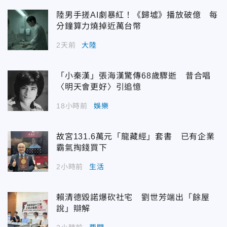
陸男手搓AI劇暴紅！《歸墟》播放破億 每
分鐘算力燒掉近萬台幣
2天前
大陸
「小秦漢」張海漢驚傳68歲驟逝 昔合唱
〈明天會更好〉引追憶
18小時前
娛樂
故宮131.6萬元「龍藏經」套書 已有企業
霸氣掏錢買下
2小時前
生活
賴清德毀諾爆砍社宅 劉世芳端出「餘屋
說」辯解