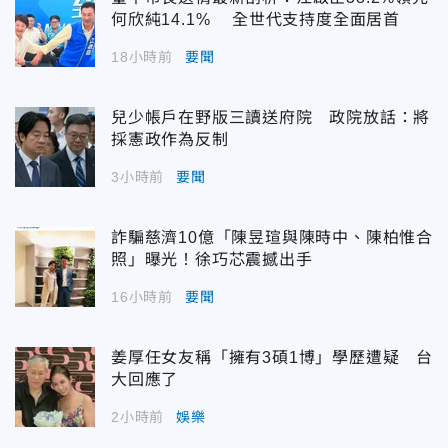
何欣純14.1% 全世代支持度全面居首
18小時前
要聞
兒少帳戶在野版三讀送府院 政院放話：將
採憲政作為反制
3小時前
要聞
詐騙慈濟10億「陳昱瑄與陳時中、陳柏惟合
照」曝光！徐巧芯震撼出手
16小時前
要聞
姜厚任女友稱「擁有3碩1博」學歷遭疑 台
大回應了
2小時前
娛樂