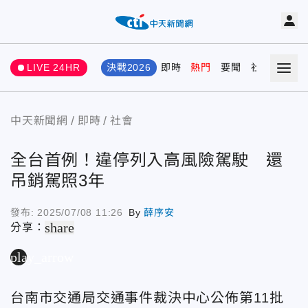
LIVE 24HR
決戰2026
即時
熱門
要聞
社會
娛樂
中天新聞網
即時
社會
全台首例！違停列入高風險駕駛 還
吊銷駕照3年
發布:
2025/07/08 11:26
By
薛序安
share
分享：
play_arrow
台南市交通局交通事件裁決中心
公佈第11批