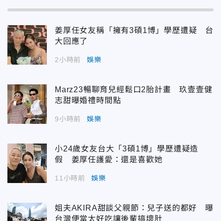
姜厚任女友稱「擁有3碩1博」學歷遭疑 台
大回應了
2小時前
娛樂
Marz23暢聊育兒經鬆口2胎計畫 玖壹壹健
志甜曝婚禮時間點
9小時前
娛樂
小24歲女友台大「3碩1博」學歷遭疑造
假 姜厚任護愛：還是喜歡她
11小時前
娛樂
姐夫AKIRA甜談父親節：兒子送的都好 曝
台灣便當太好吃讓後輩搞壞肚