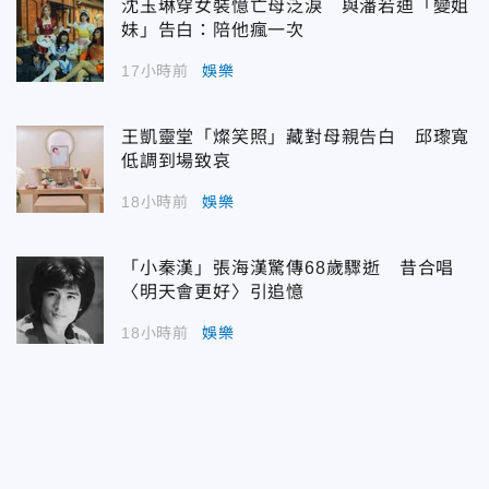
沈玉琳穿女裝憶亡母泛淚 與潘若迪「變姐
妹」告白：陪他瘋一次
17小時前
娛樂
王凱靈堂「燦笑照」藏對母親告白 邱瓈寬
低調到場致哀
18小時前
娛樂
「小秦漢」張海漢驚傳68歲驟逝 昔合唱
〈明天會更好〉引追憶
18小時前
娛樂