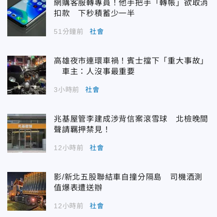
網購客服轉專員！他手把手「轉帳」欲取消
扣款 下秒積蓄少一半
51分鐘前
社會
高雄夜市連環車禍！賓士擋下「重大事故」
車主：人沒事最重要
3小時前
社會
兆基屋管李建成涉背信案滾雪球 北檢晚間
聲請羈押禁見！
12小時前
社會
影/新北五股聯結車自撞分隔島 司機酒測
值爆表遭送辦
12小時前
社會