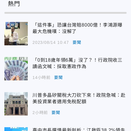
熱門
「這件事」恐讓台灣賠8000億！李鴻源曝
最大危機嘆：沒解了
2023/08/14 10:47
要聞
「0到18歲年領6萬」沒了？！行政院收三
讀函文喊：採取憲政作為
14小時前
要聞
川普多晶矽關稅大刀砍下來！政院急喊：赴
美投資業者適用免稅配額
2小時前
要聞
臺中市長選情最新剖析：江啟臣38.2%領先