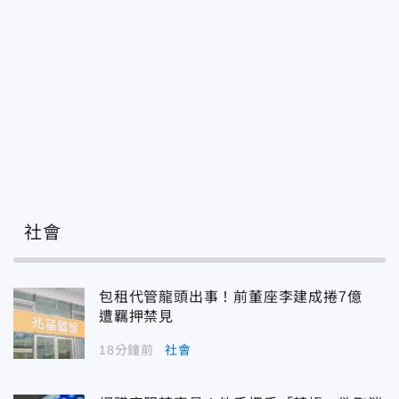
社會
包租代管龍頭出事！前董座李建成捲7億
遭羈押禁見
18分鐘前
社會