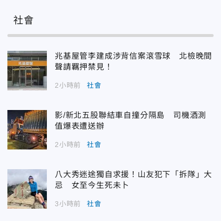
社會
兆基屋管李建成涉背信案滾雪球 北檢晚間
聲請羈押禁見！
2小時前
社會
影/新北五股聯結車自撞分隔島 司機酒測
值爆表遭送辦
2小時前
社會
八大秀迷途獨自求援！山友犯下「拆隊」大
忌 女至今生死未卜
3小時前
社會