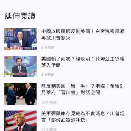
延伸閱讀
中國以眼還眼反制美國！白宮洩密風暴
再掀川普怒火
4小時前
美國輸了兩次？楊永明：荷姆茲主導權
落入伊朗
4小時前
陸反制美國「留一手」？港媒：預留9
月華府「習川會」對話空間
12小時前
美軍彈藥庫存見底為不實消息？川普坦
言「部份武器消耗快」
14小時前