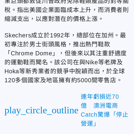
業巨頭
都敦促川普政府免除鞋類產品的對等關
稅。指出美國企業面臨成本上升，而消費者則
縮減支出，以應對潛在的價格上漲。
Skechers
成立於1992年，總部位在加州。最
初專注於男士街頭風格，推出熱門鞋款
「Chrome Dome」
，但後來以其注重舒適度
的運動鞋而聞名。該公司在與Nike
等老牌及
Hoka等新秀業者的競爭中脫穎而出，於全球
120多個國家及地區擁有約5000間零售店。
連年虧損近70
億 澳洲電商
play_circle_outline
Catch驚爆「停止
營運」