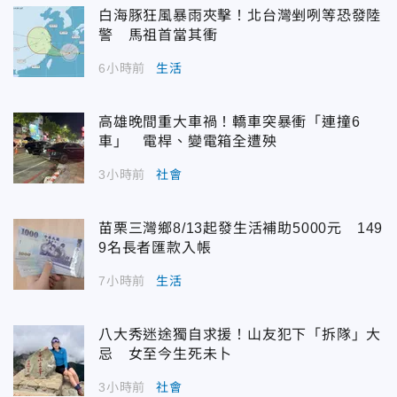
白海豚狂風暴雨夾擊！北台灣剉咧等恐發陸
警 馬祖首當其衝
6小時前
生活
高雄晚間重大車禍！轎車突暴衝「連撞6
車」 電桿、變電箱全遭殃
3小時前
社會
苗栗三灣鄉8/13起發生活補助5000元 149
9名長者匯款入帳
7小時前
生活
八大秀迷途獨自求援！山友犯下「拆隊」大
忌 女至今生死未卜
3小時前
社會