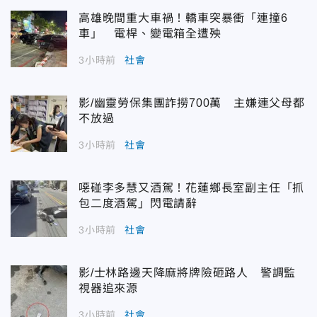
高雄晚間重大車禍！轎車突暴衝「連撞6
車」 電桿、變電箱全遭殃
3小時前
社會
影/幽靈勞保集團詐撈700萬 主嫌連父母都
不放過
3小時前
社會
噁碰李多慧又酒駕！花蓮鄉長室副主任「抓
包二度酒駕」閃電請辭
3小時前
社會
影/士林路邊天降麻將牌險砸路人 警調監
視器追來源
3小時前
社會