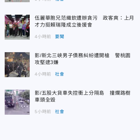
伍麗華胞兄范織欽遭辦貪污 政客爽：上月
才力挺賴瑞隆成立後援會
4小時前
要聞
影/新北三峽男子債務糾紛遭開槍 警桃園
攻堅逮3嫌
4小時前
社會
影/五股大貨車失控衝上分隔島 撞爛路樹
車頭全毀
5小時前
社會