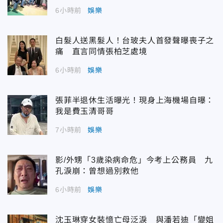
6小時前
娛樂
白髮人送黑髮人！台玻夫人首發聲曝喪子之
痛 直言同情張柏芝處境
6小時前
娛樂
張菲半退休生活曝光！現身上海機場自曝：
我是費玉清哥哥
7小時前
娛樂
影/外甥「3歲染病命危」今考上公務員 九
孔淚崩：曾想過別救他
6小時前
娛樂
沈玉琳穿女裝憶亡母泛淚 與潘若迪「變姐