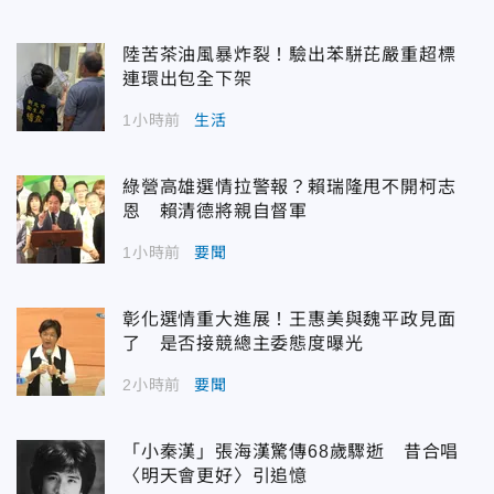
陸苦茶油風暴炸裂！驗出苯駢芘嚴重超標
連環出包全下架
1小時前
生活
綠營高雄選情拉警報？賴瑞隆甩不開柯志
恩 賴清德將親自督軍
1小時前
要聞
彰化選情重大進展！王惠美與魏平政見面
了 是否接競總主委態度曝光
2小時前
要聞
「小秦漢」張海漢驚傳68歲驟逝 昔合唱
〈明天會更好〉引追憶