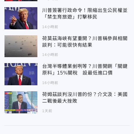
川普簽署行政命令！限縮出生公民權並
「禁生育旅遊」打擊移民
14小時前
荷莫茲海峽有望重開？川普稱參與相關
談判：可能很快有結果
14小時前
台灣半導體業剉咧等？川普開鍘「關鍵
原料」15%關稅 設最低進口價
16小時前
荷姆茲談判沒川普的份？介文汲：美國
二戰後最大挫敗
1天前