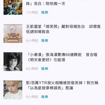
妹」告白：陪他瘋一次
7小時前
娛樂
王凱靈堂「燦笑照」藏對母親告白 邱瓈寬
低調到場致哀
8小時前
娛樂
「小秦漢」張海漢驚傳68歲驟逝 昔合唱
〈明天會更好〉引追憶
8小時前
娛樂
影/百萬YTR放火相機被民宿丟掉！對方稱
「以為是按摩棒誤丟」惹議
9小時前
娛樂