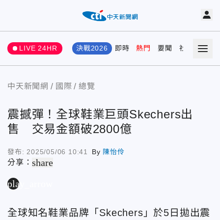
LIVE 24HR
決戰2026
即時
熱門
要聞
社會
娛樂
中天新聞網
國際
總覽
震撼彈！全球鞋業巨頭Skechers出
售 交易金額破2800億
發布:
2025/05/06 10:41
By
陳怡伶
share
分享：
play_arrow
全球知名鞋業品牌
「Skechers」於5日拋出震