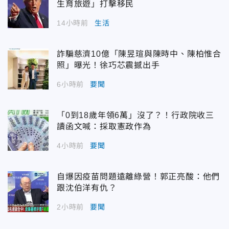
生育旅遊」打擊移民
14小時前
生活
詐騙慈濟10億「陳昱瑄與陳時中、陳柏惟合
照」曝光！徐巧芯震撼出手
6小時前
要聞
「0到18歲年領6萬」沒了？！行政院收三
讀函文喊：採取憲政作為
4小時前
要聞
自爆因疫苗問題遠離綠營！郭正亮酸：他們
跟沈伯洋有仇？
2小時前
要聞