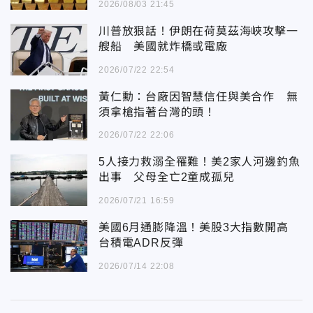
2026/08/03 21:45
川普放狠話！伊朗在荷莫茲海峽攻擊一
艘船 美國就炸橋或電廠
2026/07/22 22:54
黃仁勳：台廠因智慧信任與美合作 無
須拿槍指著台灣的頭！
2026/07/22 22:06
5人接力救溺全罹難！美2家人河邊釣魚
出事 父母全亡2童成孤兒
2026/07/21 16:59
美國6月通膨降溫！美股3大指數開高
台積電ADR反彈
2026/07/14 22:08