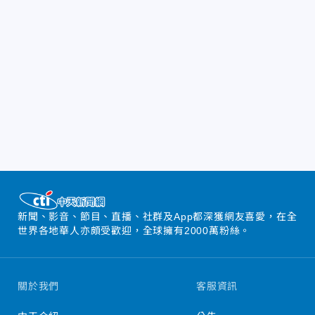
新聞、影音、節目、直播、社群及App都深獲網友喜愛，在全
世界各地華人亦頗受歡迎，全球擁有2000萬粉絲。
關於我們
客服資訊