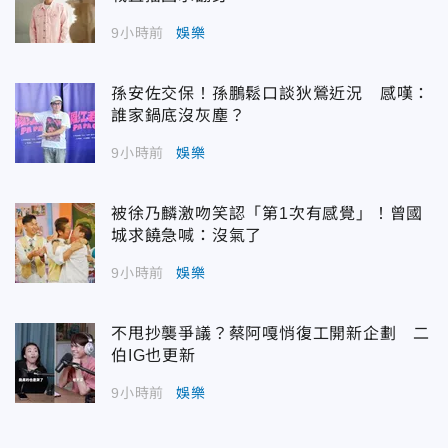
9小時前
娛樂
孫安佐交保！孫鵬鬆口談狄鶯近況 感嘆：
誰家鍋底沒灰塵？
9小時前
娛樂
被徐乃麟激吻笑認「第1次有感覺」！曾國
城求饒急喊：沒氣了
9小時前
娛樂
不甩抄襲爭議？蔡阿嘎悄復工開新企劃 二
伯IG也更新
9小時前
娛樂