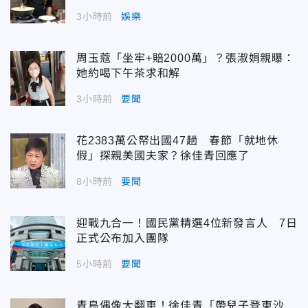
3小時前
娛樂
周玉蔻「坐牢+賠2000萬」？張淑娟親曝：
她約喝下午茶求和解
3小時前
要聞
花2383萬公帑出國47趟 春節「就地休
假」探親美國夫家？徐佳青回應了
8小時前
要聞
迎戰九合一！國民黨精選4位新發言人 7日
正式公布加入團隊
5小時前
要聞
青鳥偶像大翻車！徐佳青「帶兒子登東沙