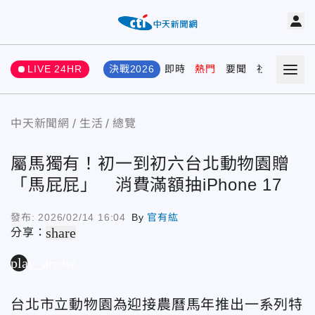
LIVE 24HR
決戰2026
即時
熱門
要聞
社會
娛樂
中天新聞網
生活
總覽
屬馬獨有！初一到初六台北動物園贈
「馬屁屁」 消費滿額抽iPhone 17
發布:
2026/02/14 16:04
By
官有紘
share
分享：
play_arrow
台北市立動物園為迎接農曆馬年推出一系列特