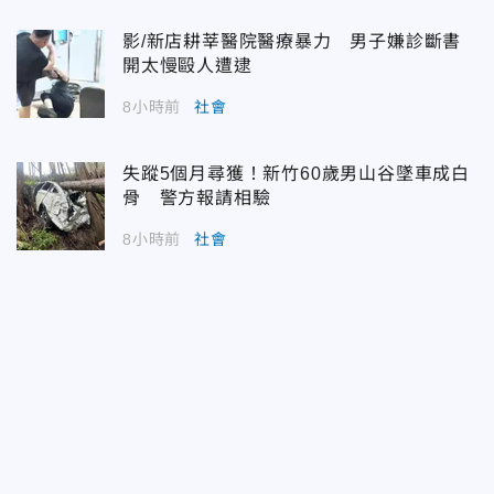
影/新店耕莘醫院醫療暴力 男子嫌診斷書
開太慢毆人遭逮
8小時前
社會
失蹤5個月尋獲！新竹60歲男山谷墜車成白
骨 警方報請相驗
8小時前
社會