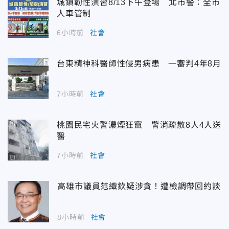
城鎮韌性演習8/13下午登場 北市警：全市
人車管制
6小時前
社會
台東精神科醫師性侵男病患 一審判4年8月
7小時前
社會
桃園民宅火警濃煙狂竄 警消疏散8人4人送
醫
7小時前
社會
高雄市議員范織欽疑涉貪！遭檢調帶回約談
8小時前
社會