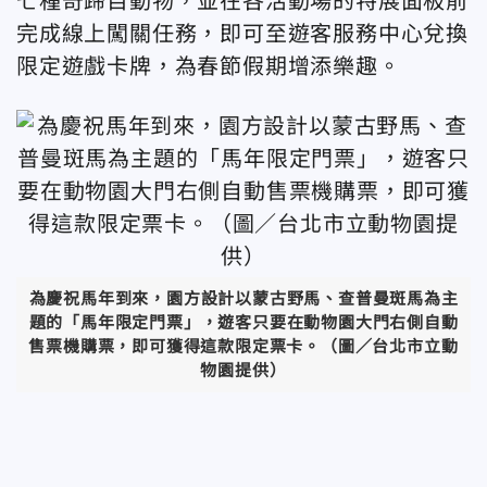
七種奇蹄目動物，並在各活動場的特展面板前
完成線上闖關任務，即可至遊客服務中心兌換
限定遊戲卡牌，為春節假期增添樂趣。
為慶祝馬年到來，園方設計以蒙古野馬、查普曼斑馬為主
題的「馬年限定門票」，遊客只要在動物園大門右側自動
售票機購票，即可獲得這款限定票卡。（
圖／台北市立動
物園提供
）