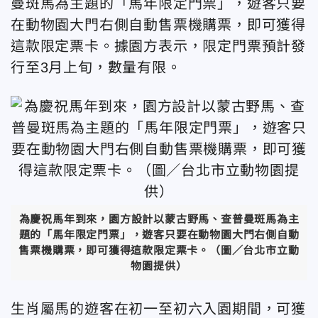
曼斑馬為主題的「馬年限定門票」，遊客只要
在動物園大門右側自動售票機購票，即可獲得
這款限定票卡。據園方表示，限定門票預計發
行至3月上旬，數量有限。
為慶祝馬年到來，園方設計以蒙古野馬、查普曼斑馬為主
題的「馬年限定門票」，遊客只要在動物園大門右側自動
售票機購票，即可獲得這款限定票卡。（
圖／台北市立動
物園提供
）
生肖屬馬的遊客在初一至初六入園期間，可獲