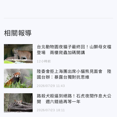
相關報導
台北動物園夜貓子最終回！山獅母女檔
登場 兩棲爬蟲加碼開講
12小時前
陸委會拒上海團出席小貓熊見面會 陸
國台辦：暴露台獨對抗思維
2026/07/29 11:43
路殺犬殺逼到絕路！石虎夜間作息大公
開 週六錯過再等一年
2026/07/23 18:11