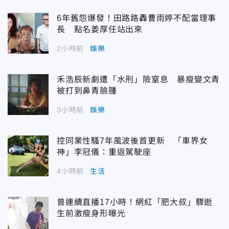
6年舊怨爆發！田路路轟曹雨婷不配當理事
長 點名姜厚任站出來
2小時前
娛樂
禾浩辰新劇遭「水刑」險窒息 暴瘦變文青
被打到鼻青臉腫
3小時前
娛樂
控同業性騷7年風波後首更新 「車界女
神」李冠儀：重返駕駛座
4小時前
生活
曾連續直播17小時！網紅「肥大叔」驟逝
生前激瘦身形曝光