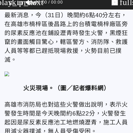
play_arrow
skip_next
ful
00:00
00:00
最新消息，今（31日）晚間約6點40分左右，
在高雄市楠梓區後昌路上的台積電楠梓廠區旁
的尿素反應池在鋪設瀝青時發生火警，黑煙狂
竄的畫面觸目驚心，轄區警方、消防隊、救護
人員等等都已趕抵現場救援，火勢目前已撲
滅。
火災現場。（圖／記者爆料網）
高雄市消防局也對這些火警做出說明，表示火
警發生時間是今天晚間約6點22分，火警發生
起因是尿反素反應池工地燃燒瀝青，施工人員
用滅火器撲滅，無人員受傷受困。