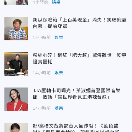
4小時前
娛樂
胡瓜保險箱「上百萬現金」消失！笑曝寵妻
內幕：提前穿幫
13小時前
娛樂
粉絲心碎！網紅「肥大叔」驚傳離世 粉專
證實噩耗
14小時前
娛樂
JJA壓軸卡司曝光！孫淑媚首登國際音樂
節 放話「讓世界看見正港辣台妹」
14小時前
娛樂
影/高橋文哉將訪台人氣炸裂！《藍色監