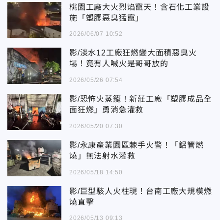
桃園工廠大火烈焰竄天！含石化工業設
施「塑膠惡臭猛竄」
2026/06/07 10:52
影/淡水12工廠狂燃變大面積惡臭火
場！竟有人喊火是哥哥放的
2026/05/26 07:54
影/恐怖火蒸籠！新莊工廠「塑膠成品全
面狂燃」勇消急灌救
2026/05/20 07:30
影/永康產業園區棘手火警！「鋁管燃
燒」無法射水灌救
2026/05/18 14:50
影/巨型駭人火柱現！台南工廠大規模燃
燒直擊
2026/05/13 09:13