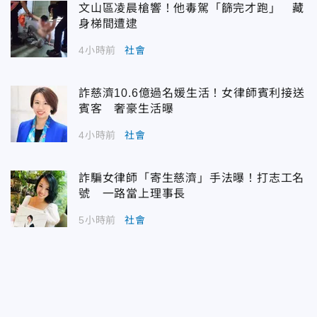
文山區凌晨槍響！他毒駕「篩完才跑」 藏
身梯間遭逮
4小時前
社會
詐慈濟10.6億過名媛生活！女律師賓利接送
賓客 奢豪生活曝
4小時前
社會
詐騙女律師「寄生慈濟」手法曝！打志工名
號 一路當上理事長
5小時前
社會