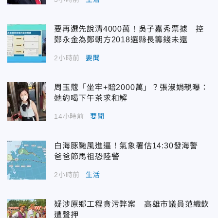
要再選先說清4000萬！吳子嘉秀票據 控
鄭永金為鄭朝方2018選縣長籌錢未還
2小時前
要聞
周玉蔻「坐牢+賠2000萬」？張淑娟親曝：
她約喝下午茶求和解
14小時前
要聞
白海豚颱風進逼！氣象署估14:30發海警
爸爸節馬祖恐陸警
2小時前
生活
疑涉原鄉工程貪污弊案 高雄市議員范織欽
遭聲押