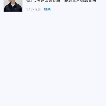
獄》5場見面會秒殺 親錄影片喊話台粉
14小時前
娛樂