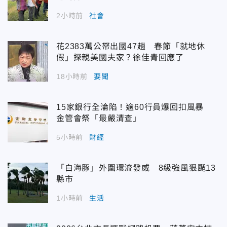
2小時前
社會
花2383萬公帑出國47趟 春節「就地休
假」探親美國夫家？徐佳青回應了
18小時前
要聞
15家銀行全淪陷！逾60行員爆回扣風暴
金管會祭「最嚴清查」
5小時前
財經
「白海豚」外圍環流發威 8級強風狠颳13
縣市
1小時前
生活