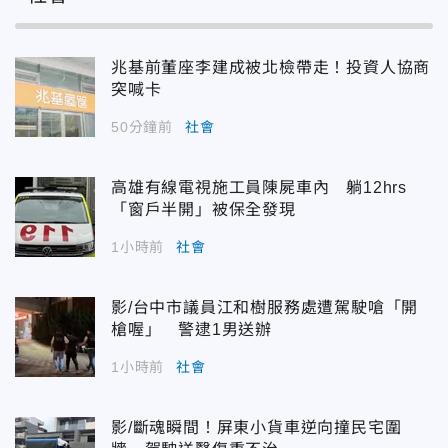
兆基前董座李建成被北檢帶走！投資人協商
突喊卡
50分鐘前
社會
高雄有線電視施工員陳屍車內 躺12hrs
「窗戶半開」被保全發現
1小時前
社會
影/台中市議員江和樹服務處遭駕駛嗆「開
槍喔」 警逮1男送辦
1小時前
社會
影/斷魂瞬間！屏東小貨車逆向撞民宅圍