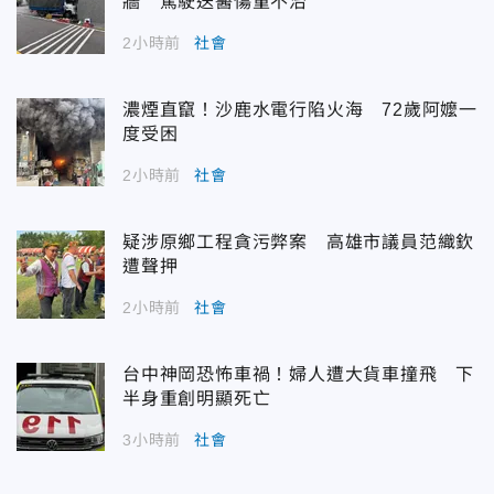
牆 駕駛送醫傷重不治
2小時前
社會
濃煙直竄！沙鹿水電行陷火海 72歲阿嬤一
度受困
2小時前
社會
疑涉原鄉工程貪污弊案 高雄市議員范織欽
遭聲押
2小時前
社會
台中神岡恐怖車禍！婦人遭大貨車撞飛 下
半身重創明顯死亡
3小時前
社會