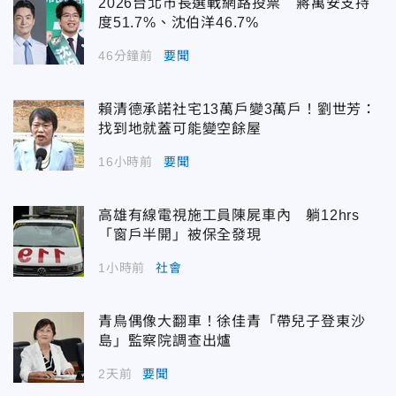
2026台北市長選戰網路投票 蔣萬安支持
度51.7%、沈伯洋46.7%
46分鐘前
要聞
賴清德承諾社宅13萬戶變3萬戶！劉世芳：
找到地就蓋可能變空餘屋
16小時前
要聞
高雄有線電視施工員陳屍車內 躺12hrs
「窗戶半開」被保全發現
1小時前
社會
青鳥偶像大翻車！徐佳青「帶兒子登東沙
島」監察院調查出爐
2天前
要聞