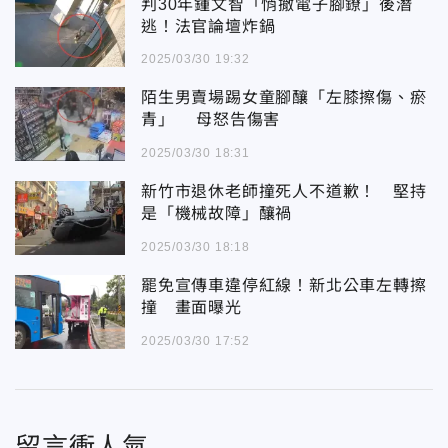
判30年鍾文智「悄撤電子腳鐐」後潛
逃！法官論壇炸鍋
2025/03/30 19:32
陌生男賣場踢女童腳釀「左膝擦傷、瘀
青」 母怒告傷害
2025/03/30 18:31
新竹市退休老師撞死人不道歉！ 堅持
是「機械故障」釀禍
2025/03/30 18:18
罷免宣傳車違停紅線！新北公車左轉擦
撞 畫面曝光
2025/03/30 17:52
留言衝人氣