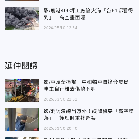
影/鹿港400坪工廠陷火海「台61都看得
到」 高空畫面曝
2026/05/10 13:54
延伸閱讀
影/車頭全撞爛！中和轎車自撞分隔島
車主自行離去傷勢不明
2025/03/30 22:52
影/消防演練出意外！緩降機突「高空墜
落」 護理師重摔骨裂
2025/03/30 20:40