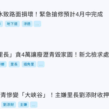
水致路面損壞！緊急搶修預計4月中完成
市
地下道
滲透
...
里長」貪4萬讓廢瀝青毀家園！新北檢求
蟑螂
里長
插角里
...
瀝青慘變「大峽谷」！主嫌里長劉添財收
劉添財
主嫌
...