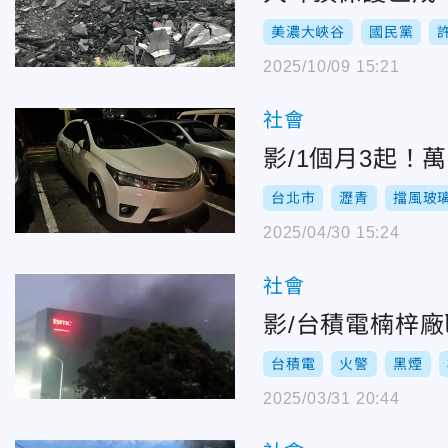
美濃大峽谷
國民黨
2025/10/09 15:21
社會
影/1個月3起！
台北市
瀝青
擋風玻
2025/04/30 15:24
社會
影/台積電楠梓
台積電
火警
黑煙
2025/03/31 20:44