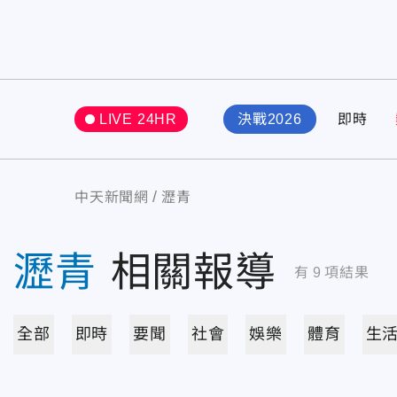
LIVE 24HR
決戰2026
即時
中天新聞網
瀝青
瀝青
相關報導
有
9
項結果
全部
即時
要聞
社會
娛樂
體育
生