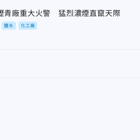
瀝青廠重大火警 猛烈濃煙直竄天際
鹽水
化工廠