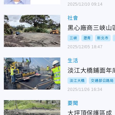
2025/12/10 09:14
社會
黑心廠商三峽山
三峽
瀝青
新北市
2025/12/05 18:47
生活
淡江大橋鋪面年
淡江大橋
交通部公路局
2025/11/26 16:34
要聞
大坪頂保護區成