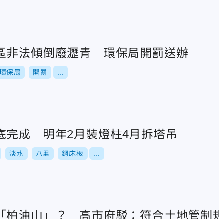
區非法傾倒廢瀝青 環保局開罰送辦
環保局
開罰
...
底完成 明年2月裝燈柱4月拆塔吊
淡水
八里
鋼床板
...
「柏油山」？ 高市府駁：符合土地管制