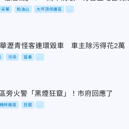
許采蓁
柏油山
大坪頂保護區
...
萬華瀝青怪客連環毀車 車主除污得花2萬
璃
污染
猛毒
...
廠區旁火警「黑煙狂竄」！市府回應了
楠梓廠區
狂竄
...