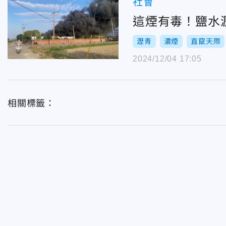
社會
這煙有毒！鹽水
瀝青
濃煙
直竄天際
2024/12/04 17:05
相關標籤：