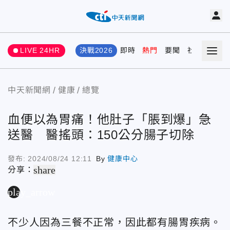
LIVE 24HR
決戰2026
即時
熱門
要聞
社會
娛樂
中天新聞網
健康
總覽
血便以為胃痛！他肚子「脹到爆」急
送醫 醫搖頭：150公分腸子切除
發布:
2024/08/24 12:11
By
健康中心
share
分享：
play_arrow
不少人因為三餐不正常，因此都有腸胃疾病。