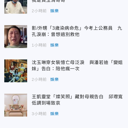
我是費玉清哥哥
2小時前
娛樂
影/外甥「3歲染病命危」今考上公務員 九
孔淚崩：曾想過別救他
1小時前
娛樂
沈玉琳穿女裝憶亡母泛淚 與潘若迪「變姐
妹」告白：陪他瘋一次
2小時前
娛樂
王凱靈堂「燦笑照」藏對母親告白 邱瓈寬
低調到場致哀
3小時前
娛樂