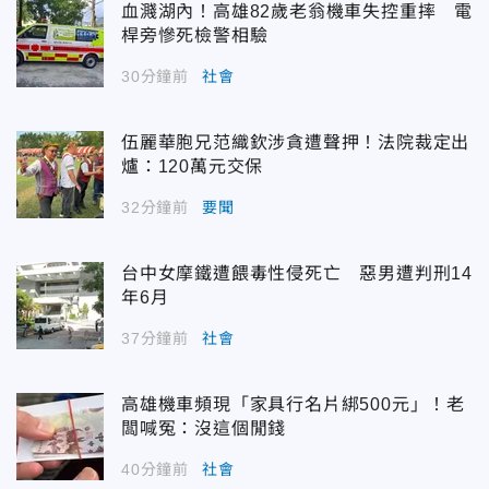
血濺湖內！高雄82歲老翁機車失控重摔 電
桿旁慘死檢警相驗
30分鐘前
社會
伍麗華胞兄范織欽涉貪遭聲押！法院裁定出
爐：120萬元交保
32分鐘前
要聞
台中女摩鐵遭餵毒性侵死亡 惡男遭判刑14
年6月
37分鐘前
社會
高雄機車頻現「家具行名片綁500元」！老
闆喊冤：沒這個閒錢
40分鐘前
社會