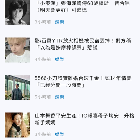
「小秦漢」張海漢驚傳68歲驟逝 昔合唱
〈明天會更好〉引追憶
3小時前
娛樂
影/百萬YTR放火相機被民宿丟掉！對方稱
「以為是按摩棒誤丟」惹議
4小時前
娛樂
5566小刀證實離婚台玻千金！認14年情變
「已經分開一段時間」
5小時前
娛樂
山本舞香平安生產！IG報喜母子均安 升格
新手媽媽
3小時前
娛樂