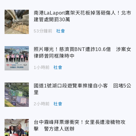
南港LaLaport鷹架天花板掉落砸傷人！北市
建管處開罰30萬
53分鐘前
社會
照片曝光！慈濟買BNT遭詐10.6億 涉案女
律師曾同框陳時中
1小時前
社會
國道1號湖口段遊覽車擦撞自小客 回堵5公
里
2小時前
社會
台中霧峰拜票爆衝突！女里長遭潑穢物攻
擊 警方逮人送辦