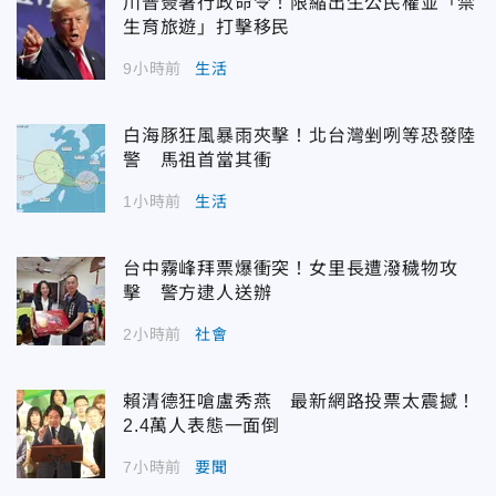
川普簽署行政命令！限縮出生公民權並「禁
生育旅遊」打擊移民
9小時前
生活
白海豚狂風暴雨夾擊！北台灣剉咧等恐發陸
警 馬祖首當其衝
1小時前
生活
台中霧峰拜票爆衝突！女里長遭潑穢物攻
擊 警方逮人送辦
2小時前
社會
賴清德狂嗆盧秀燕 最新網路投票太震撼！
2.4萬人表態一面倒
7小時前
要聞