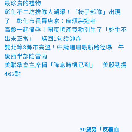
最珍貴的禮物
彰化不二坊排隊人潮曝！「椅子部隊」出現
了 彰化市長轟店家：麻煩製造者
高齡一起備孕！閨蜜順產竟勸別生了「妳生不
出來正常」 尪回1句話帥炸
雙北等3縣市高溫！中颱珊珊最新路徑曝 午
後西半部防雷雨
美聯準會主席稱「降息時機已到」 美股勁揚
462點
30歲男「反覆血