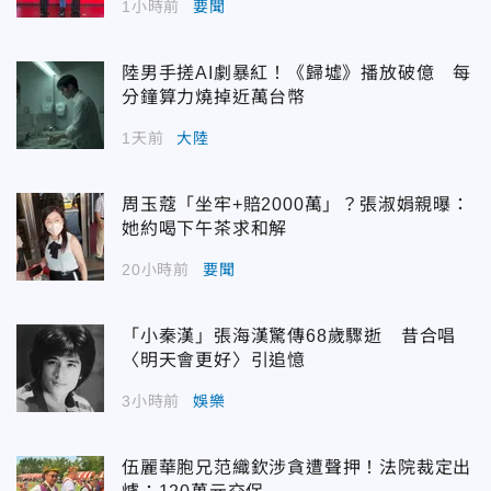
1小時前
要聞
陸男手搓AI劇暴紅！《歸墟》播放破億 每
分鐘算力燒掉近萬台幣
1天前
大陸
周玉蔻「坐牢+賠2000萬」？張淑娟親曝：
她約喝下午茶求和解
20小時前
要聞
「小秦漢」張海漢驚傳68歲驟逝 昔合唱
〈明天會更好〉引追憶
3小時前
娛樂
伍麗華胞兄范織欽涉貪遭聲押！法院裁定出