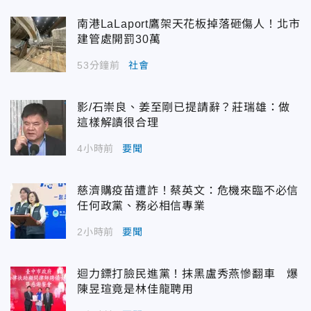
南港LaLaport鷹架天花板掉落砸傷人！北市
建管處開罰30萬
53分鐘前
社會
影/石崇良、姜至剛已提請辭？莊瑞雄：做
這樣解讀很合理
4小時前
要聞
慈濟購疫苗遭詐！蔡英文：危機來臨不必信
任何政黨、務必相信專業
2小時前
要聞
迴力鏢打臉民進黨！抹黑盧秀燕慘翻車 爆
陳昱瑄竟是林佳龍聘用