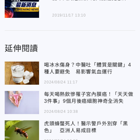
2019/11/17 13:10
延伸閱讀
喝冰水傷身？中醫吐「體質是關鍵」4
種人要避免 易影響氣血運行
2024/08/24 11:17
每天喝熱飲慘罹子宮內膜癌！「天天做
3件事」9個月後癌細胞神奇全消失
2024/08/24 10:38
虎頭蜂螫死人！醫示警戶外別穿「黑
色」 亞洲人易成目標