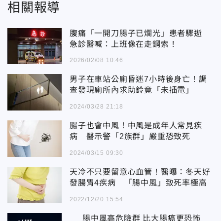
相關報導
腹痛「一開刀腸子已爛光」患者驟逝
急診醫喊：上班像在走鋼索！
2026/02/08 10:46
男子在車站公廁昏迷7小時後身亡！調
查發現廁所內求助鈴竟「未插電」
2024/03/28 21:18
腸子也會中風！中風是成年人常見疾
病 醫示警「2族群」嚴重恐致死
2024/03/15 09:30
天冷不只要留意心血管！醫曝：冬天好
發腸胃4疾病 「腸中風」致死率極高
2022/12/20 15:54
腸中風高危險群 比大腸癌更恐怖