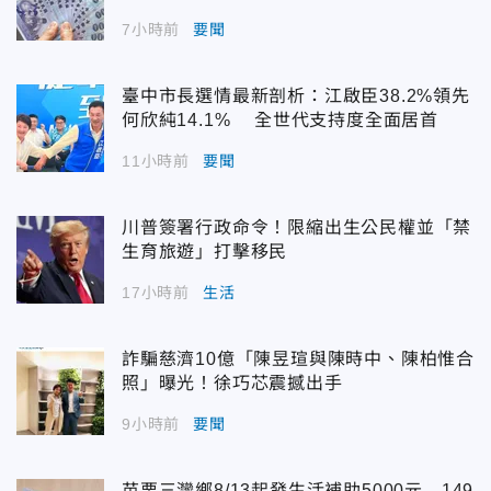
7小時前
要聞
臺中市長選情最新剖析：江啟臣38.2%領先
何欣純14.1% 全世代支持度全面居首
11小時前
要聞
川普簽署行政命令！限縮出生公民權並「禁
生育旅遊」打擊移民
17小時前
生活
詐騙慈濟10億「陳昱瑄與陳時中、陳柏惟合
照」曝光！徐巧芯震撼出手
9小時前
要聞
苗栗三灣鄉8/13起發生活補助5000元 149