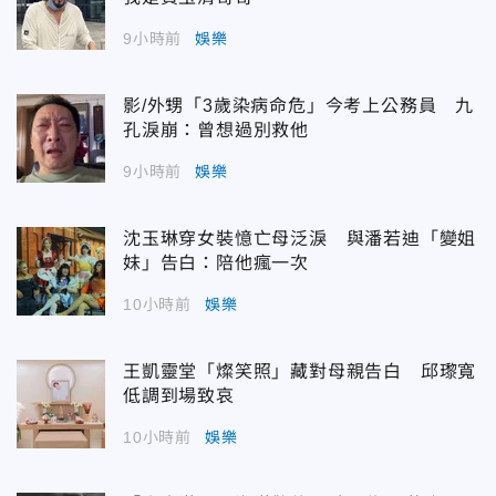
9小時前
娛樂
影/外甥「3歲染病命危」今考上公務員 九
孔淚崩：曾想過別救他
9小時前
娛樂
沈玉琳穿女裝憶亡母泛淚 與潘若迪「變姐
妹」告白：陪他瘋一次
10小時前
娛樂
王凱靈堂「燦笑照」藏對母親告白 邱瓈寬
低調到場致哀
10小時前
娛樂