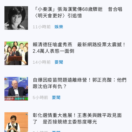
「小秦漢」張海漢驚傳68歲驟逝 昔合唱
〈明天會更好〉引追憶
11小時前
娛樂
賴清德狂嗆盧秀燕 最新網路投票太震撼！
2.4萬人表態一面倒
14小時前
要聞
自爆因疫苗問題遠離綠營！郭正亮酸：他們
跟沈伯洋有仇？
5小時前
要聞
彰化選情重大進展！王惠美與魏平政見面
了 是否接競總主委態度曝光