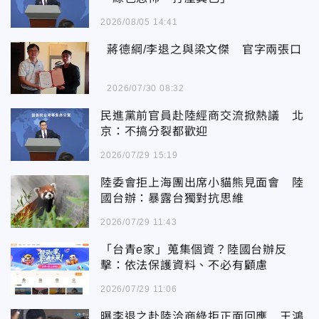
2026/08/05 14:41
蔣德綱/李退之與梁文傑 官字兩張口
2026/07/30 08:32
民進黨前官員赴陸經商交流掀熱議 北
京：不搞分裂都歡迎
2026/07/29 15:19
陸委會拒上海團出席小貓熊見面會 陸
國台辦：暴露台獨對抗思維
2026/07/29 11:43
「台青e家」蒐集個資？陸國台辦反
擊：依法保護資料、不必有顧慮
2026/07/29 11:06
曝李退之赴陸洽商綠拒正面回應 王鴻