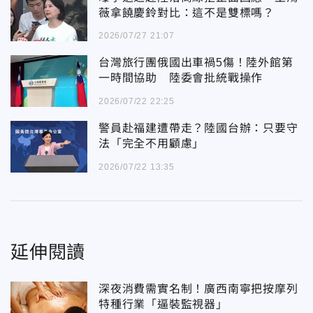
薇拿饒慶鈴對比：這不是雙標嗎？
2026/07/27 21:07
台灣旅行團俄國出車禍5傷！陸外館第
一時間協助 陸委會批統戰操作
2026/07/22 22:25
警員赴福建遭帶走？陸國台辦：只要守
法「完全不用顧慮」
2026/07/22 13:35
延伸閱讀
深夜消費需實名制！廣西南寧把按摩列
特種行業「逼裝監視器」