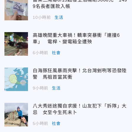
9名長者匯款入帳
10小時前
生活
高雄晚間重大車禍！轎車突暴衝「連撞6
車」 電桿、變電箱全遭殃
6小時前
社會
白海豚狂風暴雨夾擊！北台灣剉咧等恐發陸
警 馬祖首當其衝
9小時前
生活
八大秀迷途獨自求援！山友犯下「拆隊」大
忌 女至今生死未卜
5小時前
社會