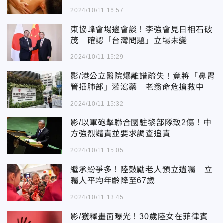
2024/10/11 16:57
東協峰會場邊會談！李強會見日相石破
茂 確認「台灣問題」立場未變
2024/10/11 16:29
影/港公立醫院爆離譜疏失！竟將「鼻胃
管插肺部」灌瀉藥 老翁命危搶救中
2024/10/11 15:32
影/以軍砲擊聯合國駐黎部隊致2傷！中
方強烈譴責並要求調查追責
2024/10/11 15:05
繼承紛爭多！陸鼓勵老人預立遺囑 立
矚人平均年齡降至67歲
2024/10/11 13:45
影/獲釋畫面曝光！30歲陸女在菲律賓