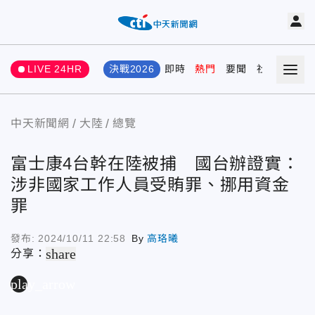
LIVE 24HR
決戰2026
即時
熱門
要聞
社會
娛樂
中天新聞網
大陸
總覽
富士康4台幹在陸被捕 國台辦證實：
涉非國家工作人員受賄罪、挪用資金
罪
發布:
2024/10/11 22:58
By
高珞曦
share
分享：
play_arrow