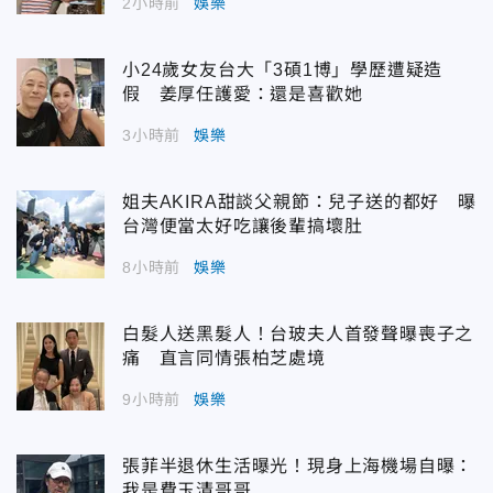
2小時前
娛樂
小24歲女友台大「3碩1博」學歷遭疑造
假 姜厚任護愛：還是喜歡她
3小時前
娛樂
姐夫AKIRA甜談父親節：兒子送的都好 曝
台灣便當太好吃讓後輩搞壞肚
8小時前
娛樂
白髮人送黑髮人！台玻夫人首發聲曝喪子之
痛 直言同情張柏芝處境
9小時前
娛樂
張菲半退休生活曝光！現身上海機場自曝：
我是費玉清哥哥