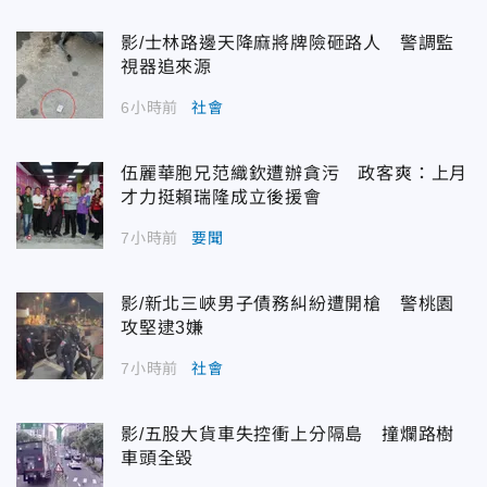
影/士林路邊天降麻將牌險砸路人 警調監
視器追來源
6小時前
社會
伍麗華胞兄范織欽遭辦貪污 政客爽：上月
才力挺賴瑞隆成立後援會
7小時前
要聞
影/新北三峽男子債務糾紛遭開槍 警桃園
攻堅逮3嫌
7小時前
社會
影/五股大貨車失控衝上分隔島 撞爛路樹
車頭全毀