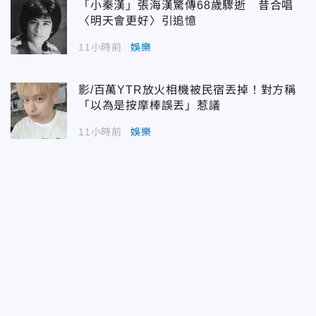
「小秦漢」張海漢驚傳68歲驟逝 昔合唱
〈明天會更好〉引追憶
11小時前
娛樂
影/百萬YTR放火相機被民宿丟掉！對方稱
「以為是按摩棒誤丟」惹議
11小時前
娛樂