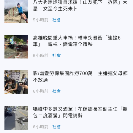
八大秀迷途獨自求援！山友犯下「拆隊」大
忌 女至今生死未卜
5小時前
社會
高雄晚間重大車禍！轎車突暴衝「連撞6
車」 電桿、變電箱全遭殃
6小時前
社會
影/幽靈勞保集團詐撈700萬 主嫌連父母都
不放過
6小時前
社會
噁碰李多慧又酒駕！花蓮鄉長室副主任「抓
包二度酒駕」閃電請辭
6小時前
社會