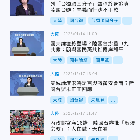
列「台獨頑固分子」聲稱終身追責
陸國台辦：奉義而行決不手軟
大陸
國台辦
台獨頑固分子
...
大陸
2026/01/14 11:09
國共論壇將登場？陸國台辦重申九二
共識：願與國民黨共推兩岸和平
大陸
國共論壇
國民黨
...
大陸
2025/12/17 13:04
雙城論壇宋濤是否與蔣萬安會面？陸
國台辦未正面回應
大陸
國台辦
朱鳳蓮
...
大陸
2025/12/17 11:47
內政部宮廟16講 陸國台辦批「褻瀆
宗教」：人在做、天在看
大陸
國台辦
朱鳳蓮
...