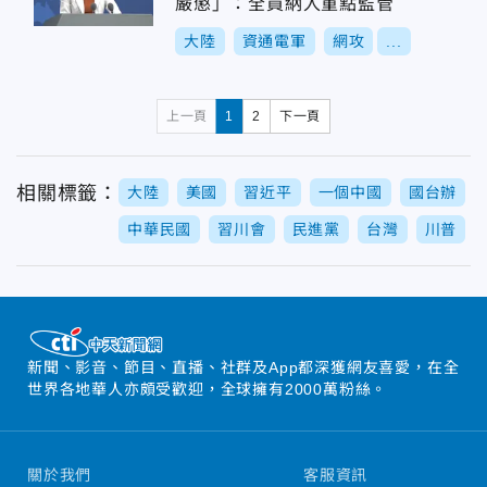
嚴懲」：全員納入重點監管
大陸
資通電軍
網攻
...
上一頁
1
2
下一頁
相關標籤：
大陸
美國
習近平
一個中國
國台辦
中華民國
習川會
民進黨
台灣
川普
新聞、影音、節目、直播、社群及App都深獲網友喜愛，在全
世界各地華人亦頗受歡迎，全球擁有2000萬粉絲。
關於我們
客服資訊