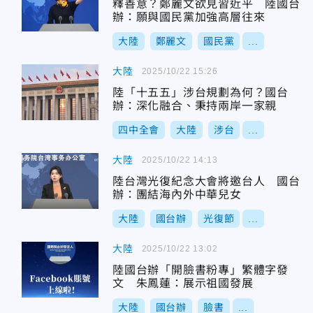
釋善意？鄭麗文欲見習近平 陸國台
辦：願與國民黨加強高層往來
大陸
鄭麗文
國民黨
...
大陸
2025/10/22 15:26
陸「十五五」涉台規劃為何？國台
辦：深化融合、秉持兩岸一家親
四中全會
大陸
涉台
...
大陸
2025/10/22 14:13
陸台灣光復紀念大會將邀台人 國台
辦：團結海內外中華兒女
大陸
國台辦
光復節
...
大陸
2025/10/22 13:02
陸國台辦「開臉書粉專」繁體字發
文 朱鳳蓮：展示祖國發展
大陸
國台辦
臉書
...