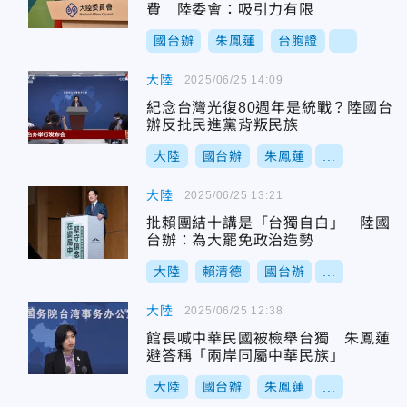
費 陸委會：吸引力有限
國台辦
朱鳳蓮
台胞證
...
大陸
2025/06/25 14:09
紀念台灣光復80週年是統戰？陸國台
辦反批民進黨背叛民族
大陸
國台辦
朱鳳蓮
...
大陸
2025/06/25 13:21
批賴團結十講是「台獨自白」 陸國
台辦：為大罷免政治造勢
大陸
賴清德
國台辦
...
大陸
2025/06/25 12:38
館長喊中華民國被檢舉台獨 朱鳳蓮
避答稱「兩岸同屬中華民族」
大陸
國台辦
朱鳳蓮
...