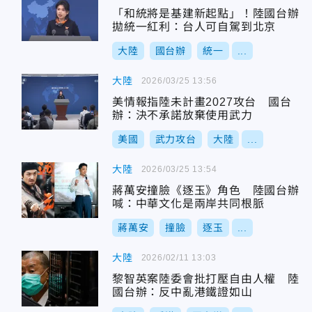
「和統將是基建新起點」！陸國台辦
拋統一紅利：台人可自駕到北京
大陸
國台辦
統一
...
大陸
2026/03/25 13:56
美情報指陸未計畫2027攻台 國台
辦：決不承諾放棄使用武力
美國
武力攻台
大陸
...
大陸
2026/03/25 13:54
蔣萬安撞臉《逐玉》角色 陸國台辦
喊：中華文化是兩岸共同根脈
蔣萬安
撞臉
逐玉
...
大陸
2026/02/11 13:03
黎智英案陸委會批打壓自由人權 陸
國台辦：反中亂港鐵證如山