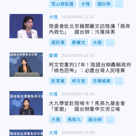
雪山救狐狸
大陸
國台辦
...
大陸
2026/04/08 11:12
陸委會批北京藉鄭麗文訪陸讓「兩岸
內政化」 國台辦：污蔑抹黑
國民黨
鄭麗文
大陸
...
要聞
2026/03/26 22:20
柯文哲重判17年！陸國台辦轟賴政府
「綠色恐怖」：必遭台灣人民唾棄
民眾黨
柯文哲
京華城案
...
大陸
2026/03/25 16:28
大九學堂赴陸喊卡？馬英九基金會
「家變」 國台辦重申交流立場
大陸
馬英九
國台辦
...
大陸
2026/03/25 15:09