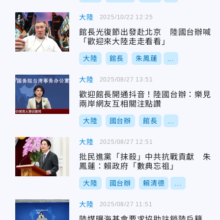
大陸
2025/10/22 12:25
館長光復節出發赴北京 陸國台辦喊
「歡迎來大陸走走看看」
大陸
館長
朱鳳蓮
...
大陸
2025/08/27 13:51
歡迎館長開通抖音！陸國台辦：樂見
兩岸網友互相關注點讚
大陸
國台辦
館長
...
大陸
2025/08/27 12:51
批民進黨「抹殺」中共抗戰貢獻 朱
鳳蓮：賴政府「數典忘祖」
大陸
國台辦
賴清德
...
大陸
2025/08/27 11:51
陸媒曝海基會要求協助註銷陸戶籍