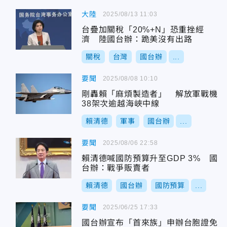
大陸
2025/08/13 11:03
台疊加關稅「20%+N」恐重挫經
濟 陸國台辦：跪美沒有出路
關稅
台灣
國台辦
...
要聞
2025/08/08 10:10
剛轟賴「麻煩製造者」 解放軍戰機
38架次逾越海峽中線
賴清德
軍事
國台辦
...
要聞
2025/08/06 22:58
賴清德喊國防預算升至GDP 3% 國
台辦：戰爭販賣者
賴清德
國台辦
國防預算
...
要聞
2025/06/25 17:33
國台辦宣布「首來族」申辦台胞證免