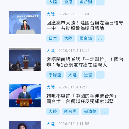
大陸
香港
國台辦
...
大陸
2026/02/11 11:40
回應高市大勝！陸國台辦左籲日恪守
一中 右批賴散佈媚日謬論
日本
大陸
國台辦
...
大陸
2026/01/14 13:12
客語閩南語喊話「一定幫忙」！國台
辦：幫1台網友尋獲在陸親人
于朦朧
大陸
臉書
...
大陸
2026/01/14 12:35
賴嗆不容許「中國的手伸進台灣」
國台辦：台獨越狂反獨繩索越緊
大陸
國台辦
賴清德
...
大陸
2026/01/14 11:55