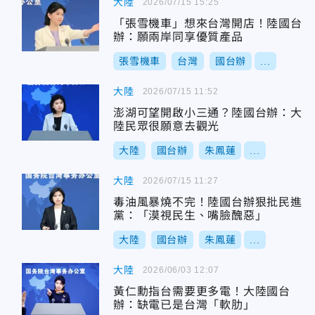
大陸
2026/07/15 15:25
「張雪機車」想來台灣開店！陸國台
辦：願兩岸同享優質產品
張雪機車
台灣
國台辦
...
大陸
2026/07/15 11:52
澎湖可望開啟小三通？陸國台辦：大
陸民眾很願意去觀光
大陸
國台辦
朱鳳蓮
...
大陸
2026/07/15 11:27
毒油風暴燒不完！陸國台辦狠批民進
黨：「漠視民生、嘴臉醜惡」
大陸
國台辦
朱鳳蓮
...
大陸
2026/06/03 12:07
黃仁勳指台需要更多電！大陸國台
辦：缺電已是台灣「軟肋」