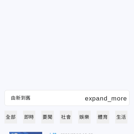
全部
即時
要聞
社會
娛樂
體育
生活