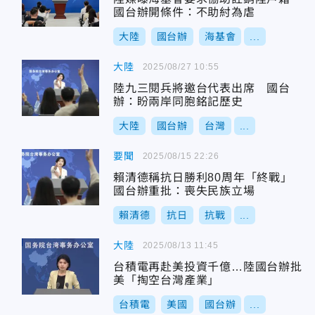
國台辦開條件：不助紂為虐
大陸
國台辦
海基會
...
大陸
2025/08/27 10:55
陸九三閱兵將邀台代表出席 國台
辦：盼兩岸同胞銘記歷史
大陸
國台辦
台灣
...
要聞
2025/08/15 22:26
賴清德稱抗日勝利80周年「終戰」
國台辦重批：喪失民族立場
賴清德
抗日
抗戰
...
大陸
2025/08/13 11:45
台積電再赴美投資千億…陸國台辦批
美「掏空台灣產業」
台積電
美國
國台辦
...