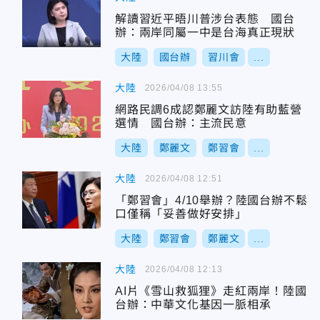
解讀習近平晤川普涉台表態 國台
辦：兩岸同屬一中是台海真正現狀
大陸
國台辦
習川會
...
大陸
2026/04/08 13:55
網路民調6成認鄭麗文訪陸有助藍營
選情 國台辦：主流民意
大陸
鄭麗文
鄭習會
...
大陸
2026/04/08 12:51
「鄭習會」4/10舉辦？陸國台辦不鬆
口僅稱「妥善做好安排」
大陸
鄭習會
鄭麗文
...
大陸
2026/04/08 12:13
AI片《雪山救狐狸》走紅兩岸！陸國
台辦：中華文化基因一脈相承