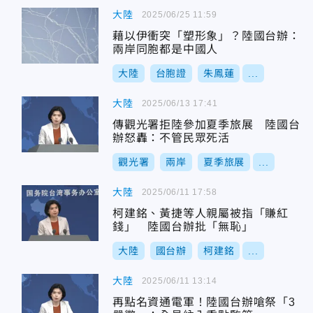
大陸
2025/06/25 11:59
藉以伊衝突「塑形象」？陸國台辦：
兩岸同胞都是中國人
大陸
台胞證
朱鳳蓮
...
大陸
2025/06/13 17:41
傳觀光署拒陸參加夏季旅展 陸國台
辦怒轟：不管民眾死活
觀光署
兩岸
夏季旅展
...
大陸
2025/06/11 17:58
柯建銘、黃捷等人親屬被指「賺紅
錢」 陸國台辦批「無恥」
大陸
國台辦
柯建銘
...
大陸
2025/06/11 13:14
再點名資通電軍！陸國台辦嗆祭「3