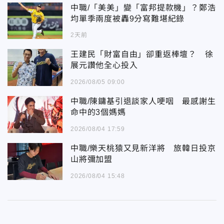
中職/「美美」變「富邦提款機」？鄭浩
均單季兩度被轟9分寫難堪紀錄
2天前
王建民「財富自由」卻重返棒壇？ 徐
展元讚他全心投入
2026/08/05 09:00
中職/陳鏞基引退談家人哽咽 最感謝生
命中的3個媽媽
2026/08/04 17:59
中職/樂天桃猿又見新洋將 旅韓日投京
山將彌加盟
2026/08/04 15:48