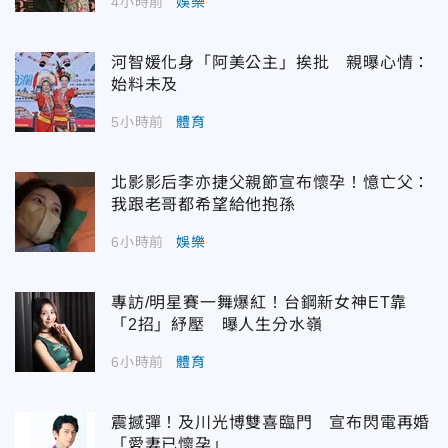
4小時前
娛樂
河智媛化身「阿美公主」挨批 親曝心情：
始料未及
5小時前
體育
北影影后李亦捷父親節宣布懷孕！憶亡父：
我跟老哥都希望給他抱孫
6小時前
娛樂
專訪/明星賽一舞爆紅！台鋼新女神ET靠
「2招」紓壓 曝人生分水嶺
6小時前
體育
震撼彈！及川光博雙喜臨門 宣布閃電再婚
「愛妻已懷孕」