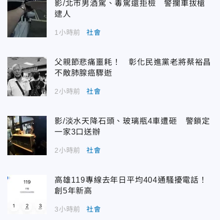
影/北市男酒駕、毒駕還拒檢 警攔車拔槍
逮人
1小時前
社會
父親節悲痛噩耗！ 彰化民進黨老將蔡裕昌
不敵肺腺癌驟逝
2小時前
社會
影/淡水天降石頭、玻璃瓶4車遭砸 警鎖定
一家3口送辦
2小時前
社會
高雄119專線去年日平均404通騷擾電話！
創5年新高
3小時前
社會