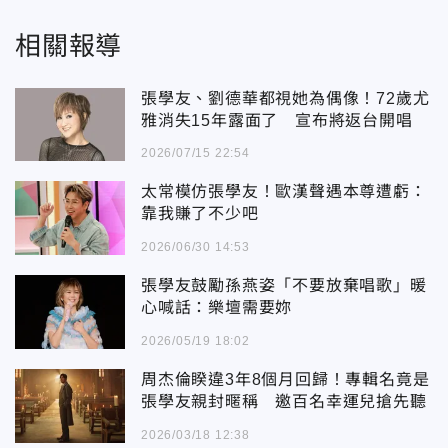
相關報導
張學友、劉德華都視她為偶像！72歲尤
雅消失15年露面了 宣布將返台開唱
2026/07/15 22:54
太常模仿張學友！歐漢聲遇本尊遭虧：
靠我賺了不少吧
2026/06/30 14:53
張學友鼓勵孫燕姿「不要放棄唱歌」暖
心喊話：樂壇需要妳
2026/05/19 18:02
周杰倫睽違3年8個月回歸！專輯名竟是
張學友親封暱稱 邀百名幸運兒搶先聽
2026/03/18 12:38