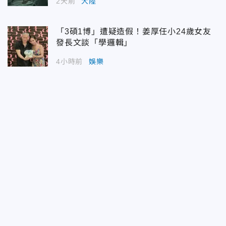
2天前
大陸
「3碩1博」遭疑造假！姜厚任小24歲女友
發長文談「學邏輯」
4小時前
娛樂