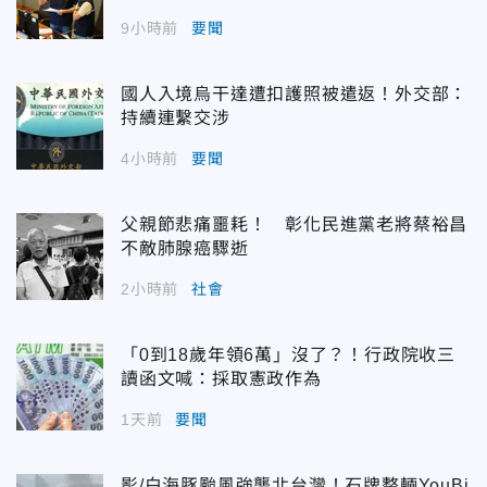
9小時前
要聞
國人入境烏干達遭扣護照被遣返！外交部：
持續連繫交涉
4小時前
要聞
父親節悲痛噩耗！ 彰化民進黨老將蔡裕昌
不敵肺腺癌驟逝
2小時前
社會
「0到18歲年領6萬」沒了？！行政院收三
讀函文喊：採取憲政作為
1天前
要聞
影/白海豚颱風強襲北台灣！石牌整輛YouBi