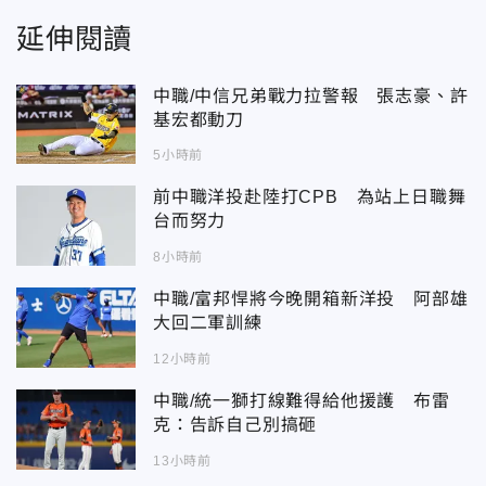
延伸閱讀
中職/中信兄弟戰力拉警報 張志豪、許
基宏都動刀
5小時前
前中職洋投赴陸打CPB 為站上日職舞
台而努力
8小時前
中職/富邦悍將今晚開箱新洋投 阿部雄
大回二軍訓練
12小時前
中職/統一獅打線難得給他援護 布雷
克：告訴自己別搞砸
13小時前