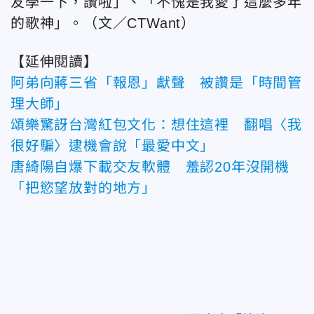
友學一下，讚啦」、「不愧是我愛了這麼多年
的歌神」。（文／CTWant）
【延伸閱讀】
阿弟向蔣三省「報恩」獻聲 被讚是「時間管
理大師」
頌樂驚訝台灣紅包文化：想住這裡 翻唱〈我
很好騙〉逮機會說「最愛中文」
唐綺陽自爆下載交友軟體 羞認20年沒開機
「把慾望放對的地方」