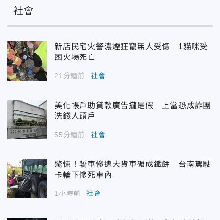
社會
新店民宅火警濃煙狂竄無人受傷 1貓咪受
困火場死亡
21分鐘前
社會
美化帳戶助貸款廣告攏是假 上當恐成詐團
洗錢人頭戶
55分鐘前
社會
驚悚！轎車慘遭大貨車碾成鐵餅 台南駕駛
卡輪下慘死車內
1小時前
社會