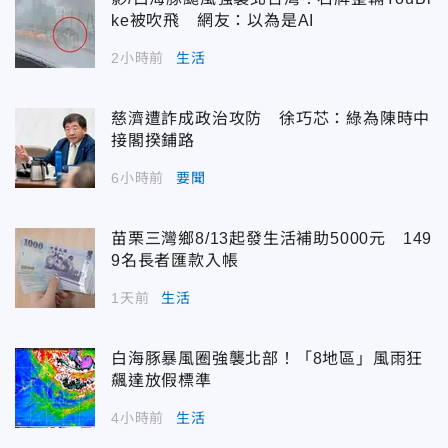
ke被吹飛 網友：以為是AI
2小時前
生活
慈濟遭詐成政治攻防 徐巧芯：綠為陳時中
接閣揆鋪路
6小時前
要聞
苗栗三灣鄉8/13起發生活補助5000元 149
9名長者匯款入帳
1天前
生活
白海豚暴風圈強襲北部！「8地區」風雨狂
飆達放假標準
4小時前
生活