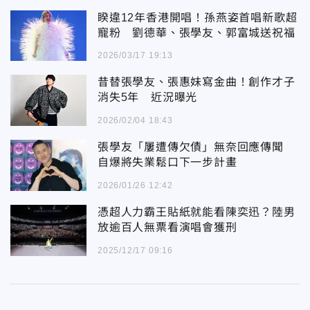
睽違12年香港開唱！孫燕姿首唱新歌超
寵粉 劉德華、張學友、郭富城送祝福
2026/03/17 19:13
昔替張學友、張惠妹寫金曲！創作才子
消失5年 近況曝光
2026/02/04 18:43
張學友「屢遭傳欠債」無奈回應傳聞
自爆將失業鬆口下一步計畫
2026/01/26 12:42
憑超人力霸王貼紙就能看陳奕迅？陸男
放逾百人無票看演唱會獲刑
2025/12/17 09:16