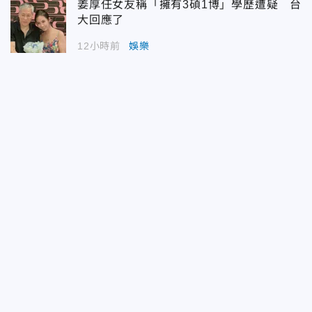
姜厚任女友稱「擁有3碩1博」學歷遭疑 台
大回應了
12小時前
娛樂