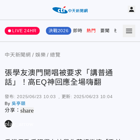
LIVE 24HR
決戰2026
即時
熱門
要聞
社會
娛樂
中天新聞網
娛樂
總覽
張學友澳門開唱被要求「講普通
話」！高EQ神回應全場嗨翻
發布:
2025/06/23 10:03
, 更新:
2025/06/23 10:04
By
吳亭頤
share
分享：
play_arrow