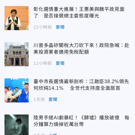
彰化選情重大進展！王惠美與魏平政見面
了 是否接競總主委態度曝光
22小時前
要聞
川普多晶矽關稅大刀砍下來！政院急喊：赴
美投資業者適用免稅配額
12小時前
要聞
臺中市長選情最新剖析：江啟臣38.2%領先
何欣純14.1% 全世代支持度全面居首
1天前
要聞
陸男手搓AI劇暴紅！《歸墟》播放破億 每
分鐘算力燒掉近萬台幣