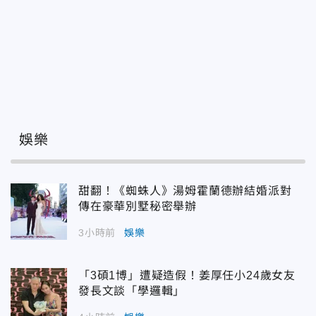
娛樂
甜翻！《蜘蛛人》湯姆霍蘭德辦結婚派對
傳在豪華別墅秘密舉辦
3小時前
娛樂
「3碩1博」遭疑造假！姜厚任小24歲女友
發長文談「學邏輯」