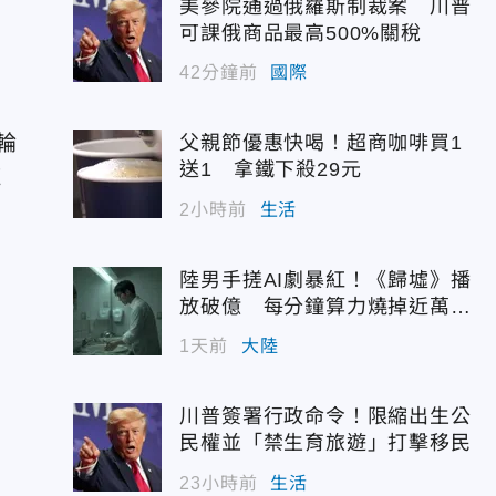
美參院通過俄羅斯制裁案 川普
可課俄商品最高500%關稅
42分鐘前
國際
輪
父親節優惠快喝！超商咖啡買1
送1 拿鐵下殺29元
艦
2小時前
生活
陸男手搓AI劇暴紅！《歸墟》播
放破億 每分鐘算力燒掉近萬台
幣
1天前
大陸
川普簽署行政命令！限縮出生公
民權並「禁生育旅遊」打擊移民
23小時前
生活