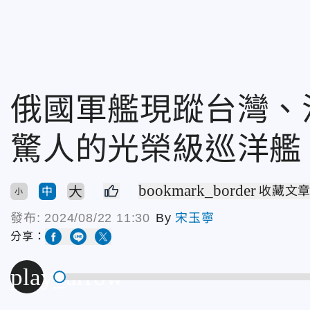
俄國軍艦現蹤台灣、
驚人的光榮級巡洋艦
bookmark_border
大
收藏文
中
小
發布:
2024/08/22 11:30
By
宋玉寧
分享：
play_arrow