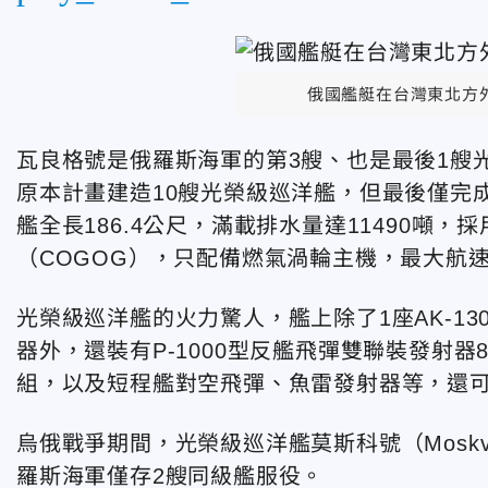
俄國艦艇在台灣東北方外
瓦良格號是俄羅斯海軍的第3艘、也是最後1艘光
原本計畫建造10艘光榮級巡洋艦，但最後僅完
艦全長186.4公尺，滿載排水量達11490噸
（COGOG），只配備燃氣渦輪主機，最大航速3
光榮級巡洋艦的火力驚人，艦上除了1座AK-130
器外，還裝有P-1000型反艦飛彈雙聯裝發射器
組，以及短程艦對空飛彈、魚雷發射器等，還可搭載
烏俄戰爭期間，光榮級巡洋艦莫斯科號（Moskva
羅斯海軍僅存2艘同級艦服役。