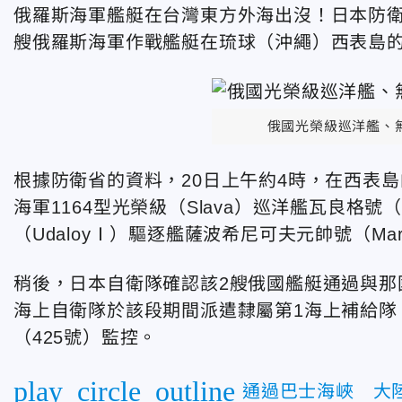
俄羅斯海軍艦艇在台灣東方外海出沒！日本防衛
艘俄羅斯海軍作戰艦艇在琉球（沖繩）西表島
俄國光榮級巡洋艦、無
根據防衛省的資料，20日上午約4時，在西表
海軍1164型光榮級（Slava）巡洋艦瓦良格號（V
（UdaloyⅠ）驅逐艦薩波希尼可夫元帥號（Marshal
稍後，日本自衛隊確認該2艘俄國艦艇通過與那
海上自衛隊於該段期間派遣隸屬第1海上補給隊，
（425號）監控。
play_circle_outline
通過巴士海峽 大