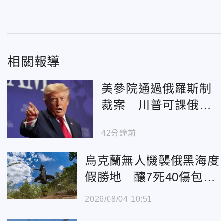
相關報導
美參院通過俄羅斯制
裁案 川普可課俄商
品最高500%關稅
42分鐘前
烏克蘭無人機襲俄黑海度
假勝地 釀7死40傷包括
3童
2026/08/04 10:51