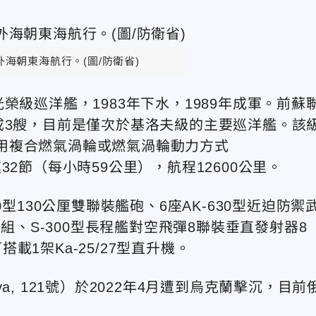
海朝東海航行。(圖/防衛省)
榮級巡洋艦，1983年下水，1989年成軍。前蘇
成3艘，目前是僅次於基洛夫級的主要巡洋艦。該
，採用複合燃氣渦輪或燃氣渦輪動力方式
2節（每小時59公里），航程12600公里。
型130公厘雙聯裝艦砲、6座AK-630型近迫防禦
8組、S-300型長程艦對空飛彈8聯裝垂直發射器8
1架Ka-25/27型直升機。
, 121號）於2022年4月遭到烏克蘭擊沉，目前