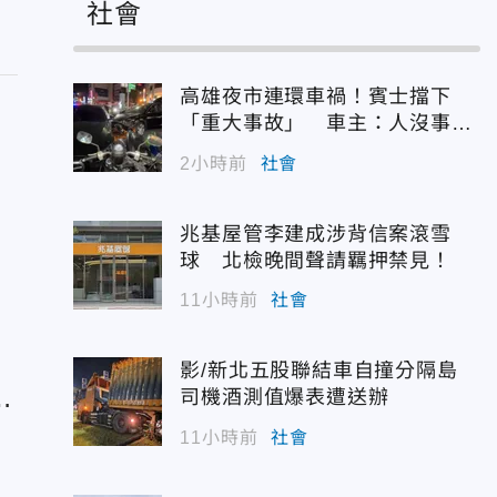
社會
高雄夜市連環車禍！賓士擋下
「重大事故」 車主：人沒事最
重要
2小時前
社會
兆基屋管李建成涉背信案滾雪
球 北檢晚間聲請羈押禁見！
11小時前
社會
影/新北五股聯結車自撞分隔島
手
司機酒測值爆表遭送辦
11小時前
社會