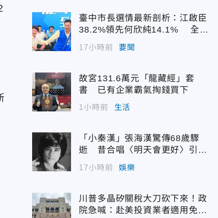
2
臺中市長選情最新剖析：江啟臣
38.2%領先何欣純14.1% 全世
代支持度全面居首
17小時前
要聞
故宮131.6萬元「龍藏經」套
書 已有企業霸氣掏錢買下
斯
1小時前
生活
「小秦漢」張海漢驚傳68歲驟
逝 昔合唱〈明天會更好〉引追
。
憶
17小時前
娛樂
川普多晶矽關稅大刀砍下來！政
院急喊：赴美投資業者適用免稅