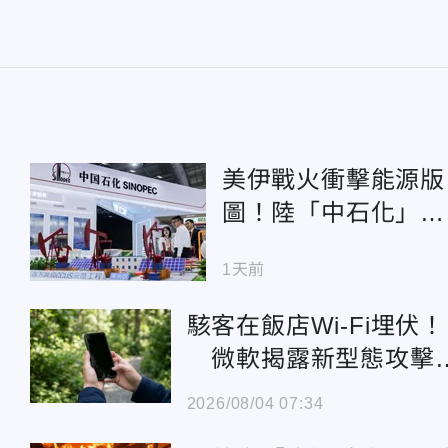
美伊戰火衝擊能源版
圖！陸「中石化」狂
買俄油 沙國訂單暴
1天前
跌9成
駭客在飯店Wi-Fi埋伏！
微軟揭露新型態攻擊
法
2026/08/04 07:34