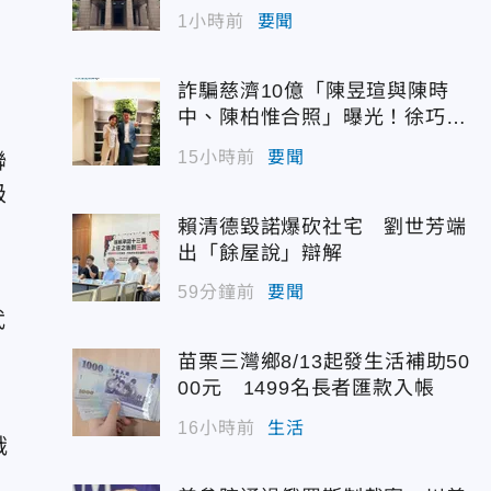
配額
1小時前
要聞
詐騙慈濟10億「陳昱瑄與陳時
中、陳柏惟合照」曝光！徐巧芯
震撼出手
15小時前
要聞
聯
級
賴清德毀諾爆砍社宅 劉世芳端
出「餘屋說」辯解
59分鐘前
要聞
武
苗栗三灣鄉8/13起發生活補助50
00元 1499名長者匯款入帳
16小時前
生活
俄