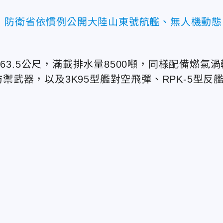
 防衛省依慣例公開大陸山東號航艦、無人機動態
63.5公尺，滿載排水量8500噸，同樣配備燃氣渦
防禦武器，以及3K95型艦對空飛彈、RPK-5型反