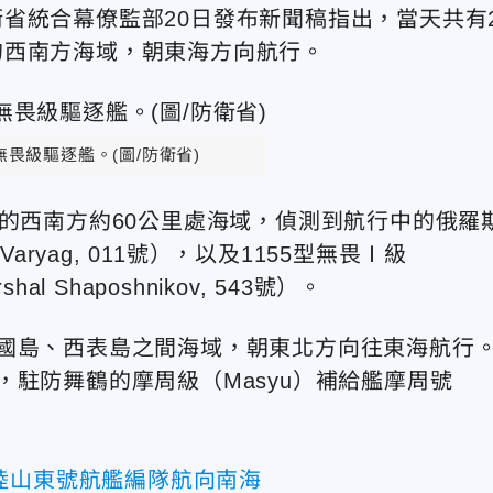
省統合幕僚監部20日發布新聞稿指出，當天共有
的西南方海域，朝東海方向航行。
畏級驅逐艦。(圖/防衛省)
島的西南方約60公里處海域，偵測到航行中的俄羅
aryag, 011號），以及1155型無畏Ⅰ級
 Shaposhnikov, 543號）。
國島、西表島之間海域，朝東北方向往東海航行
駐防舞鶴的摩周級（Masyu）補給艦摩周號
陸山東號航艦編隊航向南海