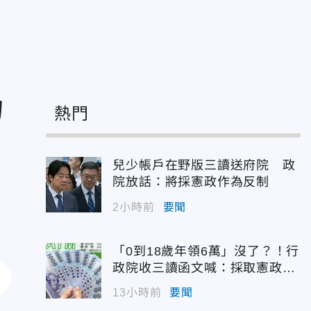
力
熱門
兒少帳戶在野版三讀送府院 政
院放話：將採憲政作為反制
2小時前
要聞
「0到18歲年領6萬」沒了？！行
政院收三讀函文喊：採取憲政作
為
13小時前
要聞