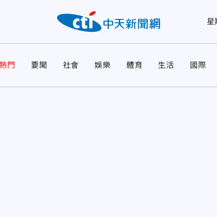
星
熱門
要聞
社會
娛樂
體育
生活
國際