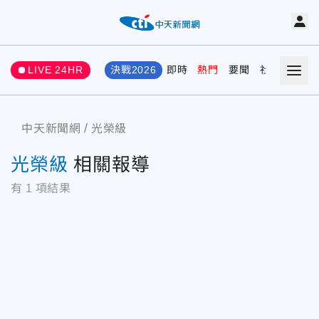
LIVE 24HR
決戰2026
即時
熱門
要聞
社會
娛樂
中天新聞網
光榮級
光榮級
相關報導
有
1
項結果