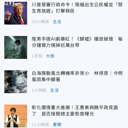
川普簽署行政命令！限縮出生公民權並「禁
生育旅遊」打擊移民
23小時前
生活
陸男手搓AI劇暴紅！《歸墟》播放破億 每
分鐘算力燒掉近萬台幣
1天前
大陸
白海豚颱風北轉機率非常小 林得恩：今明
風雨集中顯著
1小時前
生活
彰化選情重大進展！王惠美與魏平政見面
了 是否接競總主委態度曝光
11小時前
要聞