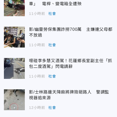
車」 電桿、變電箱全遭殃
11小時前
社會
影/幽靈勞保集團詐撈700萬 主嫌連父母都
不放過
11小時前
社會
噁碰李多慧又酒駕！花蓮鄉長室副主任「抓
包二度酒駕」閃電請辭
11小時前
社會
影/士林路邊天降麻將牌險砸路人 警調監
視器追來源
12小時前
社會