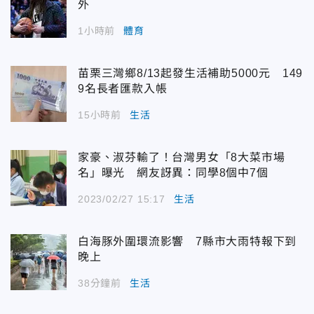
外
1小時前
體育
苗栗三灣鄉8/13起發生活補助5000元 149
9名長者匯款入帳
15小時前
生活
家豪、淑芬輸了！台灣男女「8大菜市場
名」曝光 網友訝異：同學8個中7個
2023/02/27 15:17
生活
白海豚外圍環流影響 7縣市大雨特報下到
晚上
38分鐘前
生活