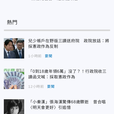
熱門
兒少帳戶在野版三讀送府院 政院放話：將
採憲政作為反制
1小時前
要聞
「0到18歲年領6萬」沒了？！行政院收三
讀函文喊：採取憲政作為
12小時前
要聞
「小秦漢」張海漢驚傳68歲驟逝 昔合唱
〈明天會更好〉引追憶