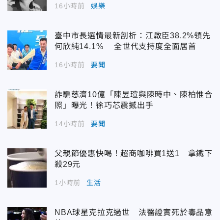
16小時前
娛樂
臺中市長選情最新剖析：江啟臣38.2%領先
何欣純14.1% 全世代支持度全面居首
16小時前
要聞
詐騙慈濟10億「陳昱瑄與陳時中、陳柏惟合
照」曝光！徐巧芯震撼出手
14小時前
要聞
父親節優惠快喝！超商咖啡買1送1 拿鐵下
殺29元
1小時前
生活
NBA球星克拉克過世 法醫證實死於毒品意