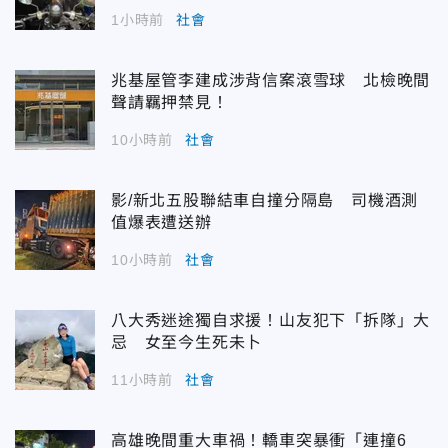
1小時前
社會
兆基屋管李建成涉背信案滾雪球 北檢晚間
聲請羈押禁見！
10小時前
社會
影/新北五股聯結車自撞分隔島 司機酒測
值爆表遭送辦
10小時前
社會
八大秀迷途獨自求援！山友犯下「拆隊」大
忌 女至今生死未卜
11小時前
社會
高雄晚間重大車禍！轎車突暴衝「連撞6