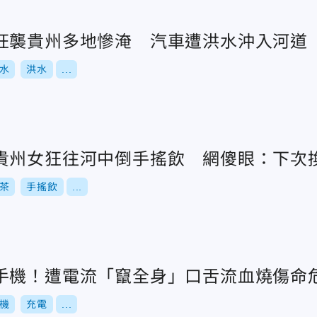
狂襲貴州多地慘淹 汽車遭洪水沖入河道
水
洪水
...
貴州女狂往河中倒手搖飲 網傻眼：下次
茶
手搖飲
...
手機！遭電流「竄全身」口舌流血燒傷命
機
充電
...