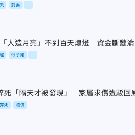
夫
前妻
...
！陸「人造月亮」不到百天熄燈 資金斷鏈
運
蚊子館
...
猝死「隔天才被發現」 家屬求償遭駁回
猝死
賠償