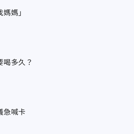
找媽媽」
要喝多久？
議急喊卡