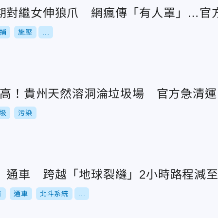
期對繼女伸狼爪 網瘋傳「有人罩」…官
捕
施壓
...
層樓高！貴州天然溶洞淪垃圾場 官方急清運
圾
污染
」通車 跨越「地球裂縫」2小時路程減至
省
通車
北斗系統
...