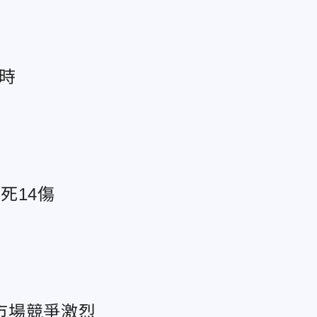
時
死14傷
市場競爭激烈