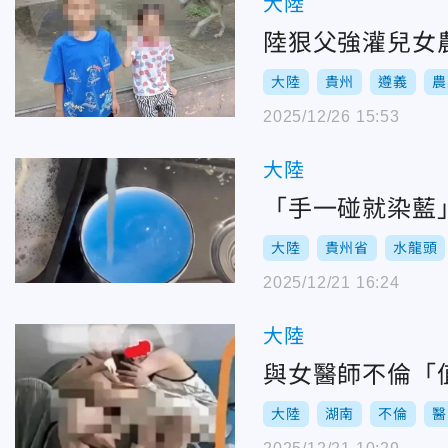
大陸
陸狠父強灌兒女
大陸
貴州
遵義
農
2025/12/26 15:53
大陸
「手一碰就染藍
大陸
貴州省
水龍頭
2025/12/21 16:24
大陸
與女醫師不倫「
大陸
湖南
不倫
醫