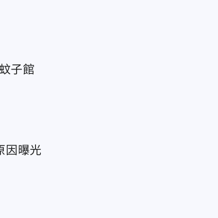
淪蚊子館
原因曝光