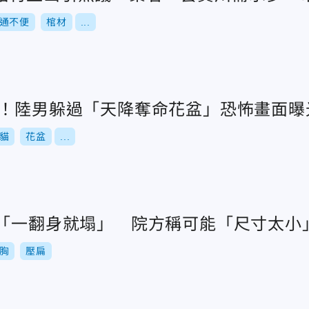
通不便
棺材
...
貓！陸男躲過「天降奪命花盆」恐怖畫面曝
貓
花盆
...
胸「一翻身就塌」 院方稱可能「尺寸太小
胸
壓扁