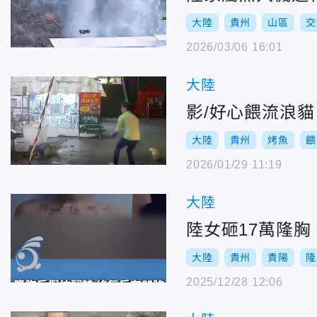
大陸
貴州
山區
交
2026/03/06 16:01
大陸
影/好心餵流浪
大陸
貴州
烤魚
餵
2026/01/29 11:19
大陸
陸女砸17萬隆
大陸
貴州
貴陽
隆
2025/12/28 12:06