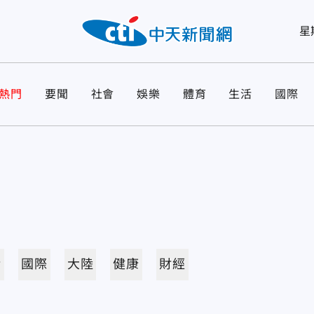
星
熱門
要聞
社會
娛樂
體育
生活
國際
活
國際
大陸
健康
財經