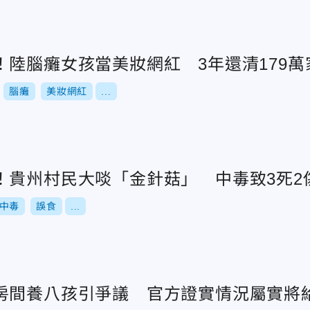
！陸腦癱女孩當美妝網紅 3年還清179萬
腦癱
美妝網紅
...
！貴州村民大啖「金針菇」 中毒致3死2
中毒
誤食
...
房間養八孩引爭議 官方證實情況屬實將