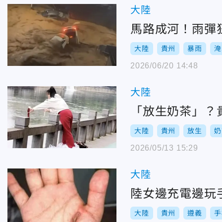
大陸
馬路成河！雨彈
大陸
貴州
暴雨
淹
2026/06/20 14:48
大陸
「放生奶茶」？
大陸
貴州
放生
奶
2026/05/13 15:29
大陸
陸女邊充電邊玩
大陸
貴州
遵義
手