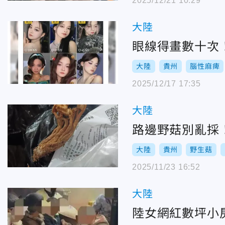
2025/12/21 10:29
大陸
眼線得畫數十次
大陸
貴州
腦性麻痺
2025/12/17 17:35
大陸
路邊野菇別亂採
大陸
貴州
野生菇
2025/11/23 16:52
大陸
陸女網紅數坪小