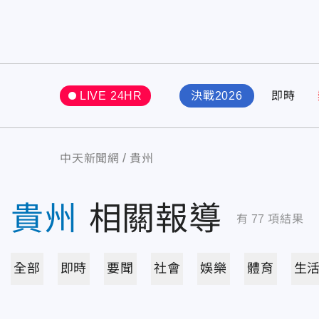
LIVE 24HR
決戰2026
即時
中天新聞網
貴州
貴州
相關報導
有
77
項結果
全部
即時
要聞
社會
娛樂
體育
生