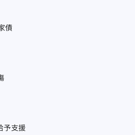
家債
傷
給予支援