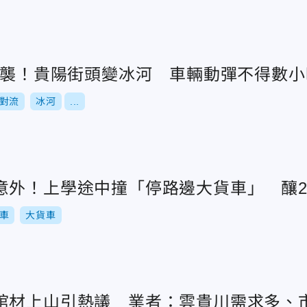
雹狂襲！貴陽街頭變冰河 車輛動彈不得數小
對流
冰河
...
意外！上學途中撞「停路邊大貨車」 釀2
車
大貨車
棺材上山引熱議 業者：雲貴川需求多、