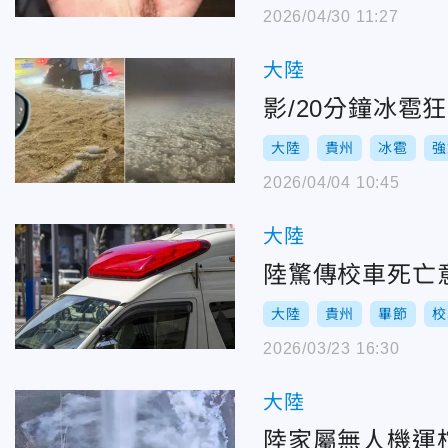
2026/04/30 11:27
大陸
影/20分鐘冰
大陸
貴州
冰雹
強
2026/04/04 10:45
大陸
陸驚傳校車死亡
大陸
貴州
畢節
校
2026/03/23 16:30
大陸
陸家屬無人機運