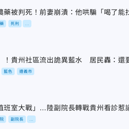
農藥被判死！前妻崩潰：他哄騙「喝了能
藥
死刑
...
」！貴州社區流出詭異藍水 居民轟：還
藍色
遵義市
值班室大戰」…陸副院長轉戰貴州看診惹
院
副院長
...