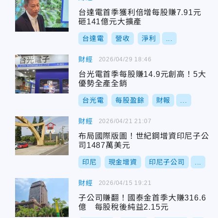
台達電首季獲利倍增每股賺7.91元
砸141億元大擴產
台達電
營收
淨利
...
財經
2026/04/29 18:46
台光電首季每股賺14.9元創高！5大
優勢全產全銷
台光電
每股盈餘
財報
...
財經
2026/04/21 21:07
布局國際版圖！世紀鋼增資印尼子公
司1487萬美元
印尼
現金增資
印尼子公司
...
財經
2026/04/15 19:21
子公司賺翻！國泰金首季大賺316.6
億 每股稅後純益2.15元