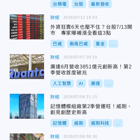
台積電
台股
最新營收
財經
2026/07/12 19:53
外資狂賣6天也壓不住？台股7/13開
市 專家曝補漲全看這3點
巴威
颱風巴威
基金
...
財經
2026/07/07 20:10
廣達6月營收3851億元創新高！第2
季營收首度破兆
人工智慧
AI
廣達
...
財經
2026/07/06 21:15
記憶體模組廠第2季營運旺！威剛、
創見創歷史新高
記憶體
威剛
威剛科技
...
財經
2026/07/06 08:30