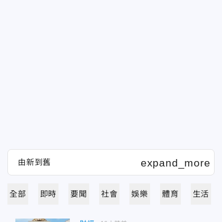
全部
即時
要聞
社會
娛樂
體育
生活