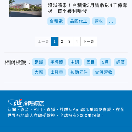
超越蘋果！台積電3月營收破4千億奪
冠 首季獲利噴發
台積電
晶圓代工
營收
...
上一頁
1
2
3
4
下一頁
相關標籤：
鋼鐵
半導體
中鋼
國巨
5月
鋼價
大廠
出貨量
被動元件
合併營收
新聞、影音、節目、直播、社群及App都深獲網友喜愛，在全
世界各地華人亦頗受歡迎，全球擁有2000萬粉絲。