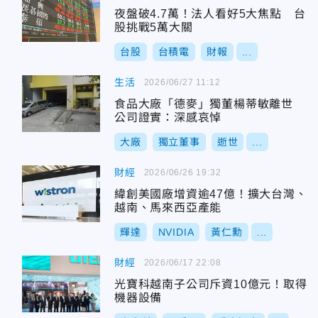
夜盤破4.7萬！法人看好5大焦點 台
股挑戰5萬大關
台股
台積電
財報
...
生活
2026/06/27 11:12
食品大廠「德麥」獨董楊蒂敏離世
公司證實：深感哀悼
大廠
獨立董事
逝世
...
財經
2026/06/26 19:32
緯創美國廠增資逾47億！擴大台灣、
越南、馬來西亞產能
輝達
NVIDIA
黃仁勳
...
財經
2026/06/17 22:08
光寶科越南子公司斥資10億元！取得
機器設備