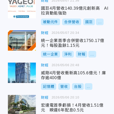
財經
2026/05/07 21:36
國巨4月營收140.39億元創新高 AI
拉貨動能強勁
被動元件
合併營收
國巨
...
財經
2026/05/07 20:34
統一企業首季合併營收1750.17億
元！每股盈餘1.15元
統一企業
淨利
財報
...
財經
2026/05/06 20:48
威剛4月營收衝新高105.6億元！庫
存逾400億
記憶體
營收
台股
...
財經
2026/05/06 20:10
宏達電首季虧損！4月營收1.51億
元 睽違6年配息0.5元