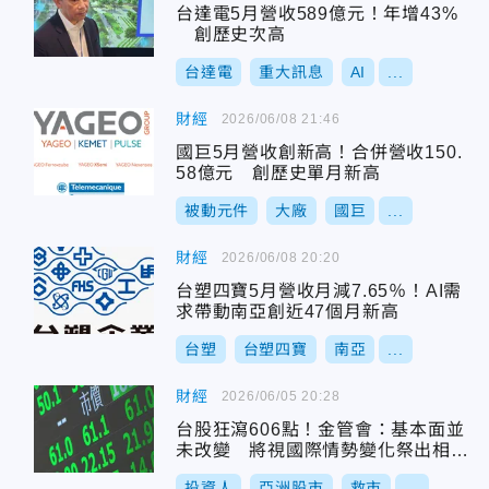
台達電5月營收589億元！年增43%
創歷史次高
台達電
重大訊息
AI
...
財經
2026/06/08 21:46
國巨5月營收創新高！合併營收150.
58億元 創歷史單月新高
被動元件
大廠
國巨
...
財經
2026/06/08 20:20
台塑四寶5月營收月減7.65％！AI需
求帶動南亞創近47個月新高
台塑
台塑四寶
南亞
...
財經
2026/06/05 20:28
台股狂瀉606點！金管會：基本面並
未改變 將視國際情勢變化祭出相應
措施
投資人
亞洲股市
救市
...