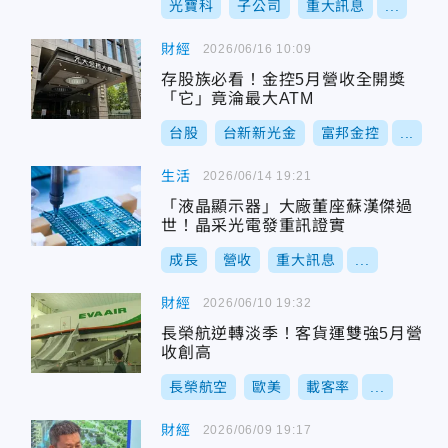
光寶科
子公司
重大訊息
...
財經
2026/06/16 10:09
存股族必看！金控5月營收全開獎
「它」竟淪最大ATM
台股
台新新光金
富邦金控
...
生活
2026/06/14 19:21
「液晶顯示器」大廠董座蘇漢傑過
世！晶采光電發重訊證實
成長
營收
重大訊息
...
財經
2026/06/10 19:32
長榮航逆轉淡季！客貨運雙強5月營
收創高
長榮航空
歐美
載客率
...
財經
2026/06/09 19:17