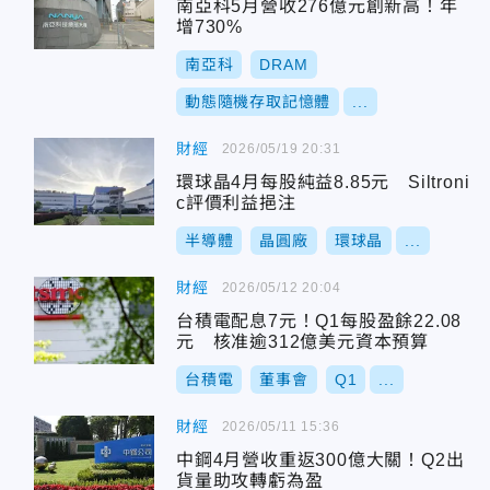
南亞科5月營收276億元創新高！年
增730%
南亞科
DRAM
動態隨機存取記憶體
...
財經
2026/05/19 20:31
環球晶4月每股純益8.85元 Siltroni
c評價利益挹注
半導體
晶圓廠
環球晶
...
財經
2026/05/12 20:04
台積電配息7元！Q1每股盈餘22.08
元 核准逾312億美元資本預算
台積電
董事會
Q1
...
財經
2026/05/11 15:36
中鋼4月營收重返300億大關！Q2出
貨量助攻轉虧為盈