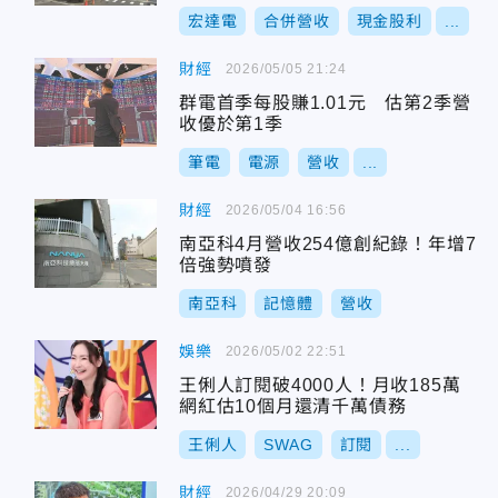
宏達電
合併營收
現金股利
...
財經
2026/05/05 21:24
群電首季每股賺1.01元 估第2季營
收優於第1季
筆電
電源
營收
...
財經
2026/05/04 16:56
南亞科4月營收254億創紀錄！年增7
倍強勢噴發
南亞科
記憶體
營收
娛樂
2026/05/02 22:51
王俐人訂閱破4000人！月收185萬
網紅估10個月還清千萬債務
王俐人
SWAG
訂閱
...
財經
2026/04/29 20:09