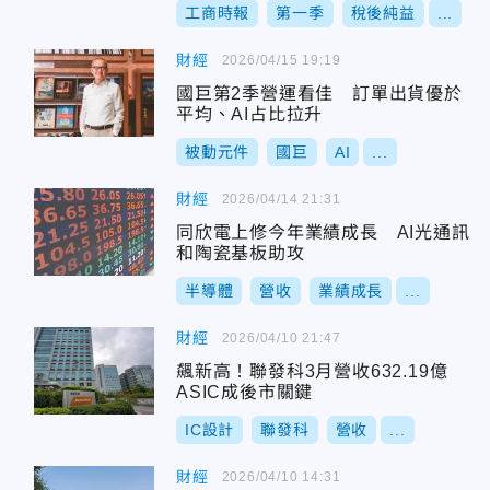
工商時報
第一季
稅後純益
...
財經
2026/04/15 19:19
國巨第2季營運看佳 訂單出貨優於
平均、AI占比拉升
被動元件
國巨
AI
...
財經
2026/04/14 21:31
同欣電上修今年業績成長 AI光通訊
和陶瓷基板助攻
半導體
營收
業績成長
...
財經
2026/04/10 21:47
飆新高！聯發科3月營收632.19億
ASIC成後市關鍵
IC設計
聯發科
營收
...
財經
2026/04/10 14:31