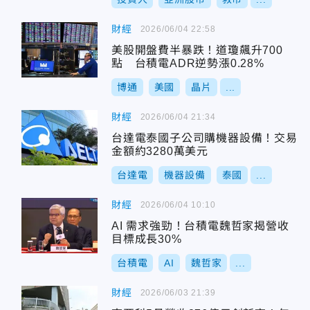
財經
2026/06/04 22:58
美股開盤費半暴跌！道瓊飆升700
點 台積電ADR逆勢漲0.28%
博通
美國
晶片
...
財經
2026/06/04 21:34
台達電泰國子公司購機器設備！交易
金額約3280萬美元
台達電
機器設備
泰國
...
財經
2026/06/04 10:10
AI 需求強勁！台積電魏哲家揭營收
目標成長30%
台積電
AI
魏哲家
...
財經
2026/06/03 21:39