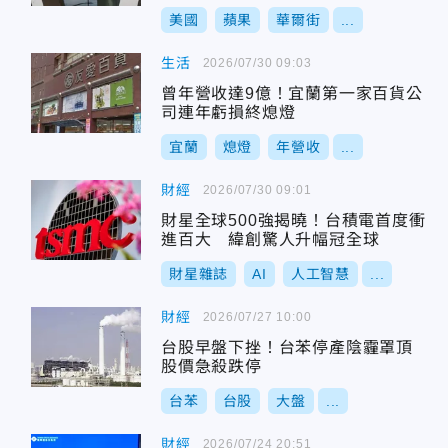
美國
蘋果
華爾街
...
生活
2026/07/30 09:03
曾年營收達9億！宜蘭第一家百貨公
司連年虧損終熄燈
宜蘭
熄燈
年營收
...
財經
2026/07/30 09:01
財星全球500強揭曉！台積電首度衝
進百大 緯創驚人升幅冠全球
財星雜誌
AI
人工智慧
...
財經
2026/07/27 10:00
台股早盤下挫！台苯停產陰霾罩頂
股價急殺跌停
台苯
台股
大盤
...
財經
2026/07/24 20:51