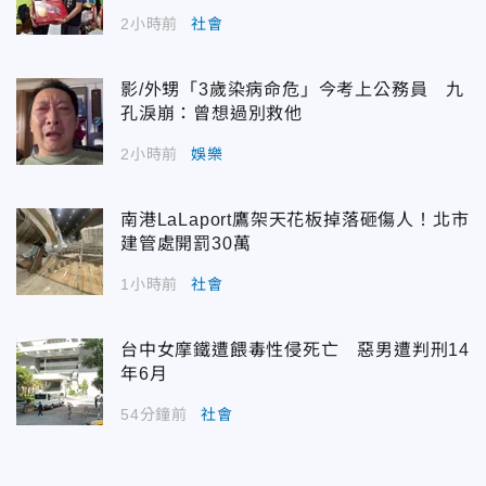
2小時前
社會
影/外甥「3歲染病命危」今考上公務員 九
孔淚崩：曾想過別救他
2小時前
娛樂
南港LaLaport鷹架天花板掉落砸傷人！北市
建管處開罰30萬
1小時前
社會
台中女摩鐵遭餵毒性侵死亡 惡男遭判刑14
年6月
54分鐘前
社會