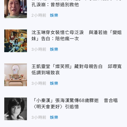
孔淚崩：曾想過別救他
2小時前
娛樂
沈玉琳穿女裝憶亡母泛淚 與潘若迪「變姐
妹」告白：陪他瘋一次
3小時前
娛樂
王凱靈堂「燦笑照」藏對母親告白 邱瓈寬
低調到場致哀
3小時前
娛樂
「小秦漢」張海漢驚傳68歲驟逝 昔合唱
〈明天會更好〉引追憶
3小時前
娛樂