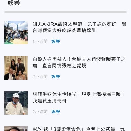
娛樂
姐夫AKIRA甜談父親節：兒子送的都好 曝
台灣便當太好吃讓後輩搞壞肚
1小時前
娛樂
白髮人送黑髮人！台玻夫人首發聲曝喪子之
痛 直言同情張柏芝處境
2小時前
娛樂
張菲半退休生活曝光！現身上海機場自曝：
我是費玉清哥哥
2小時前
娛樂
影/外甥「3歲染病命危」今考上公務員 九