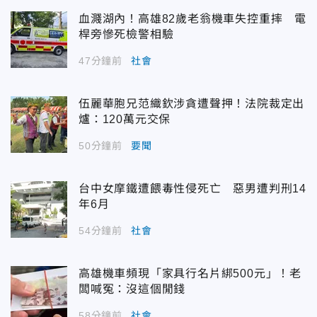
血濺湖內！高雄82歲老翁機車失控重摔 電
桿旁慘死檢警相驗
47分鐘前
社會
伍麗華胞兄范織欽涉貪遭聲押！法院裁定出
爐：120萬元交保
50分鐘前
要聞
台中女摩鐵遭餵毒性侵死亡 惡男遭判刑14
年6月
54分鐘前
社會
高雄機車頻現「家具行名片綁500元」！老
闆喊冤：沒這個閒錢
58分鐘前
社會