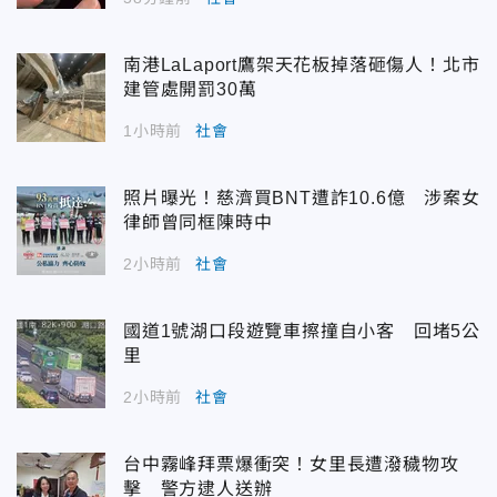
南港LaLaport鷹架天花板掉落砸傷人！北市
建管處開罰30萬
1小時前
社會
照片曝光！慈濟買BNT遭詐10.6億 涉案女
律師曾同框陳時中
2小時前
社會
國道1號湖口段遊覽車擦撞自小客 回堵5公
里
2小時前
社會
台中霧峰拜票爆衝突！女里長遭潑穢物攻
擊 警方逮人送辦