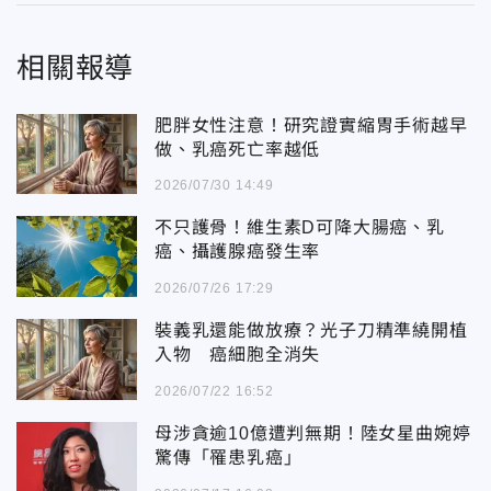
相關報導
肥胖女性注意！研究證實縮胃手術越早
做、乳癌死亡率越低
2026/07/30 14:49
不只護骨！維生素D可降大腸癌、乳
癌、攝護腺癌發生率
2026/07/26 17:29
裝義乳還能做放療？光子刀精準繞開植
入物 癌細胞全消失
2026/07/22 16:52
母涉貪逾10億遭判無期！陸女星曲婉婷
驚傳「罹患乳癌」