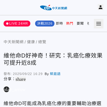
LIVE 24HR
決戰2026
即時
熱門
要聞
社會
娛樂
中天新聞網
健康
總覽
維他命D好神奇！研究：乳癌化療效果
可提升近8成
發布:
2025/09/22 16:29
By
蔡庭語
share
分享：
play_arrow
維他命D可能成為乳癌化療的重要輔助治療選