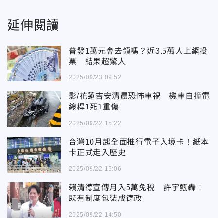
延伸閱讀
普發1萬元會去領嗎？近3.5萬人上網投
票 結果超驚人
2025/09/23 09:52
影/花蓮吉安清晨恐怖車禍 機車自撞電
線桿1死1重傷
2025/09/22 15:22
台灣10月起全面推行電子入境卡！紙本
卡正式走入歷史
2025/09/22 15:06
賴清德宣傳月入5萬免稅 許宇甄轟：
既有制度包裝成德政
2025/09/22 14:50