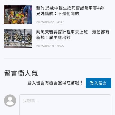
新竹15歲中輟生抵死否認駕車害4命
兄姊護航：不是他開的
2025/09/22 14:37
颱風天若要搭計程車去上班 勞動部有
新規：雇主應出錢
2025/09/19 19:45
留言衝人氣
登入留言有機會獲得旺幣哦！
登入留言