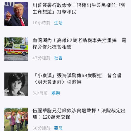
川普簽署行政命令！限縮出生公民權並「禁
生育旅遊」打擊移民
10小時前
生活
血濺湖內！高雄82歲老翁機車失控重摔 電
桿旁慘死檢警相驗
47分鐘前
社會
「小秦漢」張海漢驚傳68歲驟逝 昔合唱
〈明天會更好〉引追憶
3小時前
娛樂
伍麗華胞兄范織欽涉貪遭聲押！法院裁定出
爐：120萬元交保
50分鐘前
要聞