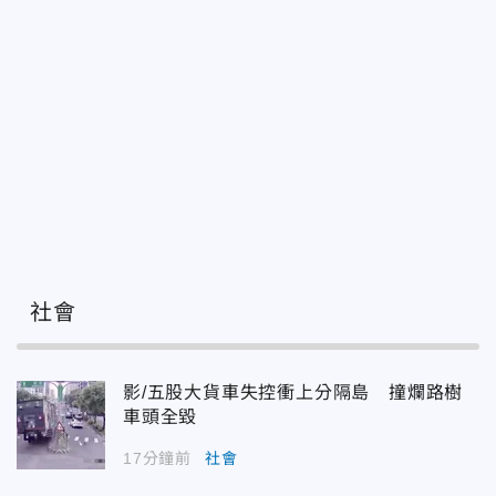
社會
影/五股大貨車失控衝上分隔島 撞爛路樹
車頭全毀
17分鐘前
社會