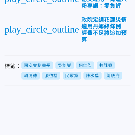
粉專讚：零負評
政院定調花蓮災情
適用丹娜絲條例
play_circle_outline
經費不足將追加預
算
國安會秘書長
吳釗燮
何仁傑
共諜案
標籤：
賴清德
張啓楷
民眾黨
陳水扁
總統府