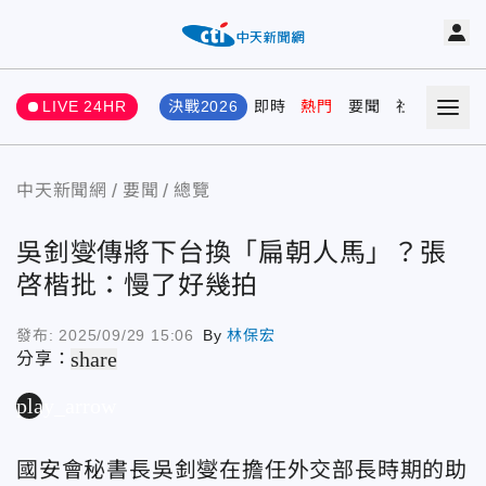
LIVE 24HR
決戰2026
即時
熱門
要聞
社會
娛樂
中天新聞網
要聞
總覽
吳釗燮傳將下台換「扁朝人馬」？張
啓楷批：慢了好幾拍
發布:
2025/09/29 15:06
By
林保宏
share
分享：
play_arrow
國安會秘書長吳釗燮在擔任外交部長時期的助