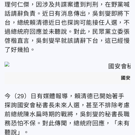
理何仁傑，因涉及共諜案遭到判刑，在野黨喊
話請辭負責。近日有消息傳出，吳釗燮即將下
台，總統賴清德近日也探詢可能接任人選，不
過總統府回應並未聽說。對此，民眾黨立委張
啓楷直言，吳釗燮早就該請辭下台，這已經慢
了好幾拍。
國安
今（29）日有媒體報導，賴清德已開始著手
探詢國安會秘書長未來人選，甚至不排除考慮
前總統陳水扁時期的戰將，吳釗燮的秘書長職
務恐怕不保。對此傳聞，總統府回應，「未有
聽說」。