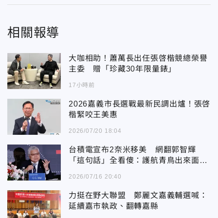
相關報導
大咖相助！蕭萬長出任張啓楷競總榮譽
主委 贈「珍藏30年限量錶」
17小時前
2026嘉義市長選戰最新民調出爐！張啓
楷緊咬王美惠
2026/07/20 18:04
台積電宣布2奈米移美 網翻郭智輝
「這句話」全看傻：護航青鳥出來面
對！
2026/07/16 20:40
力挺在野大聯盟 鄭麗文嘉義輔選喊：
延續嘉市執政、翻轉嘉縣