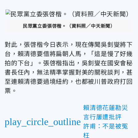
民眾黨立委張啓楷。（資料照／中天新聞）
對此，張啓楷今日表示，現在傳聞吳釗燮將下
台，賴清德要借將扁朝人馬，「這是慢了好幾
拍的下台」。張啓楷指出，吳釗燮在國安會秘
書長任內，無法精準掌握對美的關稅談判，甚
至連賴清德要過境紐約，也都被川普政府打回
票。
賴清德花蓮勘災
言行屢遭批評
play_circle_outline
許甫：不是被冤
枉