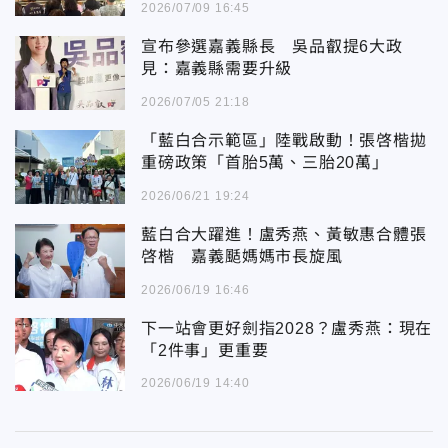
2026/07/09 16:45
宣布參選嘉義縣長 吳品叡提6大政
見：嘉義縣需要升級
2026/07/05 21:18
「藍白合示範區」陸戰啟動！張啓楷拋
重磅政策「首胎5萬、三胎20萬」
2026/06/21 19:24
藍白合大躍進！盧秀燕、黃敏惠合體張
啓楷 嘉義颳媽媽市長旋風
2026/06/19 16:46
下一站會更好劍指2028？盧秀燕：現在
「2件事」更重要
2026/06/19 14:40