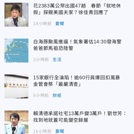
花2383萬公帑出國47趟 春節「就地休
假」探親美國夫家？徐佳青回應了
18小時前
要聞
白海豚颱風進逼！氣象署估14:30發海警
爸爸節馬祖恐陸警
2小時前
生活
15家銀行全淪陷！逾60行員爆回扣風暴
金管會祭「最嚴清查」
5小時前
財經
賴清德承諾社宅13萬戶變3萬戶！劉世芳：
找到地就蓋可能變空餘屋
16小時前
要聞