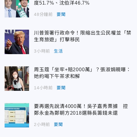
度51.7%、沈伯洋46.7%
48分鐘前
要聞
川普簽署行政命令！限縮出生公民權並「禁
生育旅遊」打擊移民
3小時前
生活
周玉蔻「坐牢+賠2000萬」？張淑娟親曝：
她約喝下午茶求和解
14小時前
要聞
要再選先說清4000萬！吳子嘉秀票據 控
鄭永金為鄭朝方2018選縣長籌錢未還
2小時前
要聞