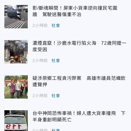
影/斷魂瞬間！屏東小貨車逆向撞民宅圍
牆 駕駛送醫傷重不治
2小時前
社會
濃煙直竄！沙鹿水電行陷火海 72歲阿嬤一
度受困
2小時前
社會
疑涉原鄉工程貪污弊案 高雄市議員范織欽
遭聲押
2小時前
社會
台中神岡恐怖車禍！婦人遭大貨車撞飛 下
半身重創明顯死亡
3小時前
社會