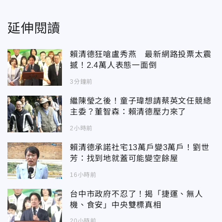
延伸閱讀
賴清德狂嗆盧秀燕 最新網路投票太震
撼！2.4萬人表態一面倒
3分鐘前
繼陳瑩之後！童子瑋想請蔡英文任競總
主委？董智森：賴清德壓力來了
2小時前
賴清德承諾社宅13萬戶變3萬戶！劉世
芳：找到地就蓋可能變空餘屋
16小時前
台中市政府不忍了！揭「捷運、無人
機、食安」中央雙標真相
20小時前