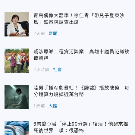
青鳥偶像大翻車！徐佳青「帶兒子登東沙
島」監察院調查出爐
2天前
要聞
疑涉原鄉工程貪污弊案 高雄市議員范織欽
遭聲押
2小時前
社會
陸男手搓AI劇暴紅！《歸墟》播放破億 每
分鐘算力燒掉近萬台幣
1天前
大陸
6旬翁心臟「停止90分鐘」復活！他醒來揭
死後世界 嘆：很恐怖…