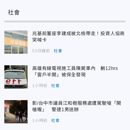
社會
兆基前董座李建成被北檢帶走！投資人協商
突喊卡
53分鐘前
社會
高雄有線電視施工員陳屍車內 躺12hrs
「窗戶半開」被保全發現
1小時前
社會
影/台中市議員江和樹服務處遭駕駛嗆「開
槍喔」 警逮1男送辦
1小時前
社會