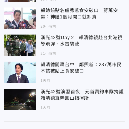
賴總統點名盧秀燕食安破口 蔣萬安
轟：神隱1個月開口就卸責
20小時前
漢光42號Day 2 賴清德親赴台北港視
導飛彈、水雷裝載
21小時前
賴清德開轟台中 鄭照新：287萬市民
不該被貼上食安破口
1天前
漢光42號演習首夜 元首萬鈞車隊掩護
賴清德直奔圓山指揮所
1天前