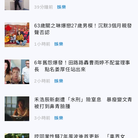
39分鐘前
娛樂
63歲關之琳爆戀27歲男模！沉默3個月親發
聲否認
1小時前
娛樂
6年舊怨爆發！田路路轟曹雨婷不配當理事
長 點名姜厚任站出來
2小時前
娛樂
禾浩辰新劇遭「水刑」險窒息 暴瘦變文青
被打到鼻青臉腫
3小時前
娛樂
控同業性騷7年風波後首更新 「車界女