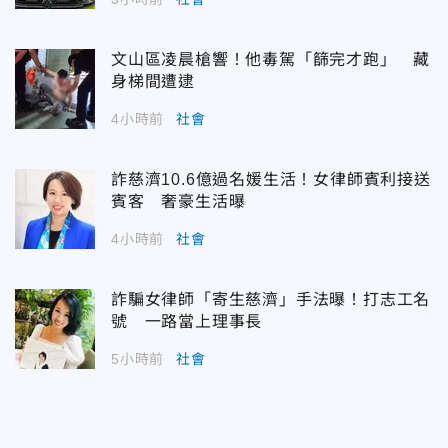
文山區凌晨槍響！他毒駕「篩完才跑」 藏
身梯間遭逮
4小時前
社會
詐慈濟10.6億過名媛生活！女律師賓利接送
賓客 奢豪生活曝
4小時前
社會
詐騙女律師「寄生慈濟」手法曝！打志工名
號 一路當上理事長
5小時前
社會