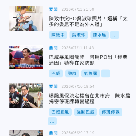
要聞
2026/07/11 21:50
陳致中突PO吳淑珍照片！還稱「太
多的委屈不足為外人道」
陳致中
吳淑珍
陳水扁
...
要聞
2026/07/11 11:48
巴威暴風圈觸陸 阿扁PO出「經典
迷因」勸導在家防颱
巴威
颱風
氣象署
...
要聞
2026/07/10 18:54
曝颱風假決定權曾在北市府 陳水扁
揭密停班課轉變過程
巴威颱風
強颱巴威
停班停課
...
要聞
2026/06/29 17:19