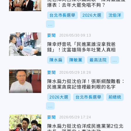
爆表：去年大罷免唱不夠？
台北市長選舉
2026大選
沈伯洋
...
要聞
2026/05/30 09:13
陳幸妤昔吼「民進黨誰沒拿我爸
錢」！沈富雄隔多年吐驚人真相
陳水扁
陳敏薰
最高法院
...
要聞
2026/05/29 18:26
陳水扁力挺沈伯洋！張斯綱酸難看：
民進黨貪腐記憶裡最刺眼的名字
2026大選
台北市長選舉
前總統
...
要聞
2026/05/29 17:24
陳水扁力挺沈伯洋成民進黨第2位北