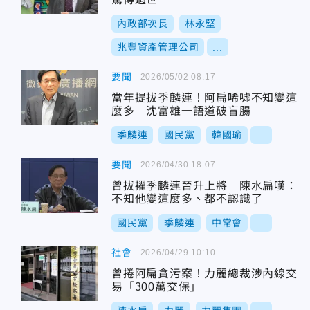
內政部次長
林永堅
兆豐資產管理公司
...
要聞
2026/05/02 08:17
當年提拔季麟連！阿扁唏噓不知變這
麼多 沈富雄一語道破盲腸
季麟連
國民黨
韓國瑜
...
要聞
2026/04/30 18:07
曾拔擢季麟連晉升上將 陳水扁嘆：
不知他變這麼多、都不認識了
國民黨
季麟連
中常會
...
社會
2026/04/29 10:10
曾捲阿扁貪污案！力麗總裁涉內線交
易「300萬交保」