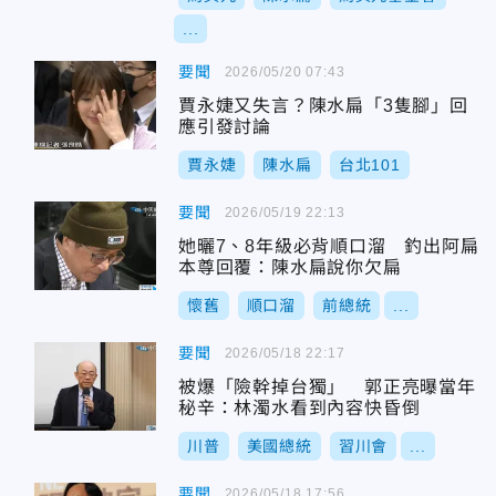
...
要聞
2026/05/20 07:43
賈永婕又失言？陳水扁「3隻腳」回
應引發討論
賈永婕
陳水扁
台北101
要聞
2026/05/19 22:13
她曬7、8年級必背順口溜 釣出阿扁
本尊回覆：陳水扁說你欠扁
懷舊
順口溜
前總統
...
要聞
2026/05/18 22:17
被爆「險幹掉台獨」 郭正亮曝當年
秘辛：林濁水看到內容快昏倒
川普
美國總統
習川會
...
要聞
2026/05/18 17:56