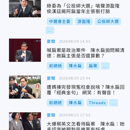
綠委為「公投綁大選」嗆聲游盈隆
侯漢廷揭阿扁當年主張狠打臉
中選會主委
游盈隆
公投綁大選
...
要聞
2026/06/29 14:52
喊扁案是政治案件 陳水扁拋問賴清
德：赦扁主張是否還算數？
前總統
陳水扁
扁案
...
要聞
2026/06/25 22:44
遭媽揍完發現冤枉會說啥？陳水扁回
覆「經典金句」 網笑：有聲音！
前總統
陳水扁
Threads
...
要聞
2026/06/23 17:53
大爆蔡英文怎看待扁案 陳水扁：她
承認我被關對民進黨有好處