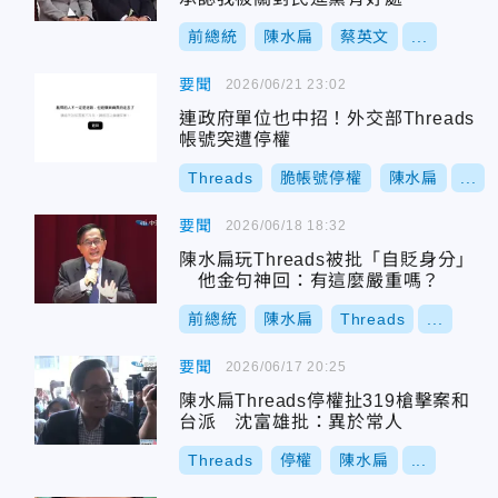
前總統
陳水扁
蔡英文
...
要聞
2026/06/21 23:02
連政府單位也中招！外交部Threads
帳號突遭停權
Threads
脆帳號停權
陳水扁
...
要聞
2026/06/18 18:32
陳水扁玩Threads被批「自貶身分」
他金句神回：有這麼嚴重嗎？
前總統
陳水扁
Threads
...
要聞
2026/06/17 20:25
陳水扁Threads停權扯319槍擊案和
台派 沈富雄批：異於常人
Threads
停權
陳水扁
...