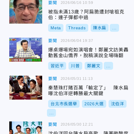
要聞
2026/06/16 10:59
被指未滿13歲？阿扁脆遭封嗆祖克
伯：連子彈都中過
Meta
Threads
陳水扁
...
要聞
2026/06/04 19:37
爆桌爆場宛如演唱會！鄭麗文訪美轟
動舊金山僑界，脫稿演說全場嗨翻
習近平
川普
鄭麗文
...
要聞
2026/05/31 11:13
秦慧珠打賭百萬「輸定了」 陳水扁
曝沈伯洋逆轉勝最大關鍵
台北市長選舉
2026大選
沈伯洋
...
要聞
2026/05/30 12:21
沈伯洋同台陳水扁高歌 陳菁徽酸度