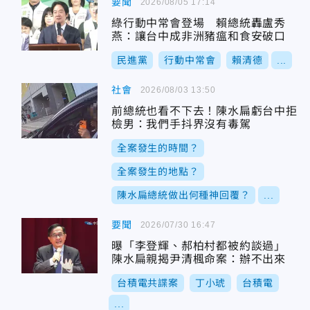
要聞
2026/08/05 17:14
綠行動中常會登場 賴總統轟盧秀
燕：讓台中成非洲豬瘟和食安破口
民進黨
行動中常會
賴清德
...
社會
2026/08/03 13:50
前總統也看不下去！陳水扁虧台中拒
檢男：我們手抖界沒有毒駕
全案發生的時間？
全案發生的地點？
陳水扁總統做出何種神回覆？
...
要聞
2026/07/30 16:47
曝「李登輝、郝柏村都被約談過」
陳水扁親揭尹清楓命案：辦不出來
台積電共諜案
丁小琥
台積電
...