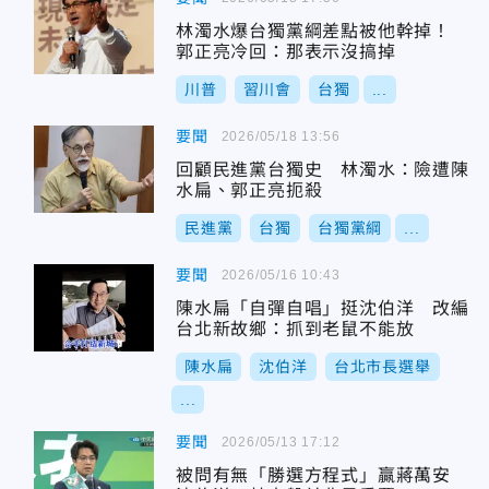
林濁水爆台獨黨綱差點被他幹掉！
郭正亮冷回：那表示沒搞掉
川普
習川會
台獨
...
要聞
2026/05/18 13:56
回顧民進黨台獨史 林濁水：險遭陳
水扁、郭正亮扼殺
民進黨
台獨
台獨黨綱
...
要聞
2026/05/16 10:43
陳水扁「自彈自唱」挺沈伯洋 改編
台北新故鄉：抓到老鼠不能放
陳水扁
沈伯洋
台北市長選舉
...
要聞
2026/05/13 17:12
被問有無「勝選方程式」贏蔣萬安