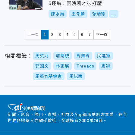
6迷航：因洩密才被打壓
陳水扁
王令麟
賴清德
...
上一頁
1
2
3
4
5
6
7
下一頁
相關標籤：
馬英九
前總統
周美青
民進黨
郭國文
林志展
Threads
馬辦
馬英九基金會
馬以南
新聞、影音、節目、直播、社群及App都深獲網友喜愛，在全
世界各地華人亦頗受歡迎，全球擁有2000萬粉絲。