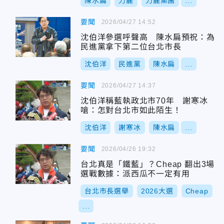
陳水扁
力麗
力麗集團
...
要聞
2026/04/27 14:52
沈伯洋參選呼聲高 陳水扁預祝：為
民進黨拿下第二位台北市長
沈伯洋
民進黨
陳水扁
...
要聞
2026/04/27 14:37
沈伯洋稱藍執政北市70年 謝寒冰
嗆：怎對台北市如此陌生！
沈伯洋
謝寒冰
陳水扁
...
要聞
2026/04/26 19:32
台北真是「鐵藍」？Cheap 翻出3場
選戰數據：派西瓜不一定有用
台北市長選舉
2026大選
Cheap
...