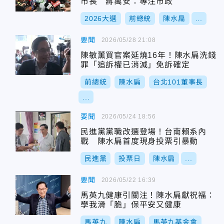
市長 蔣萬安：專注市政
2026大選
前總統
陳水扁
...
要聞
2026/05/28 21:08
陳敏薰買官案延燒16年！陳水扁洗錢
罪「追訴權已消滅」免訴確定
前總統
陳水扁
台北101董事長
...
要聞
2026/05/24 18:56
民進黨黨職改選登場！台南賴系內
戰 陳水扁首度現身投票引暴動
民進黨
投票日
陳水扁
...
要聞
2026/05/22 16:39
馬英九健康引關注！陳水扁獻祝福：
學我滑「脆」保平安又健康
馬英九
陳水扁
馬英九基金會