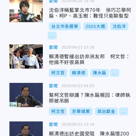
要聞
2026/04/26 16:38
沈伯洋稱藍掌北市70年 徐巧芯舉阿
扁、柯P、高玉樹：難怪只能聊髮型
台北市長選舉
2026大選
沈伯洋
...
要聞
2026/04/23 15:38
賴清德暫緩出訪非洲友邦 柯文哲：
他搞不好很高興
柯文哲
賴清德
陳水扁
...
要聞
2026/04/23 09:05
幫柯文哲辯護？陳水扁親回：律師執
照被吊銷
柯文哲
京華城案
政治獻金
...
要聞
2026/04/22 10:34
賴清德出訪史國受阻 陳水扁憶200