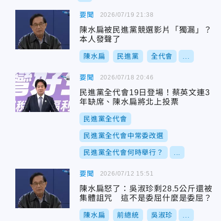
要聞
2026/07/19 21:38
陳水扁被民進黨競選影片「獨漏」？
本人發聲了
陳水扁
民進黨
全代會
...
要聞
2026/07/18 20:46
民進黨全代會19日登場！蔡英文連3
年缺席、陳水扁將北上投票
民進黨全代會
民進黨全代會中常委改選
民進黨全代會何時舉行？
...
要聞
2026/07/12 15:51
陳水扁怒了：吳淑珍剩28.5公斤還被
集體詛咒 這不是委屈什麼是委屈？
陳水扁
前總統
吳淑珍
...