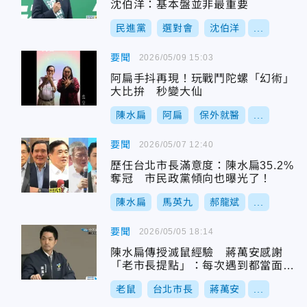
沈伯洋：基本盤並非最重要
民進黨
選對會
沈伯洋
...
要聞
2026/05/09 15:03
阿扁手抖再現！玩戰鬥陀螺「幻術」
大比拚 秒變大仙
陳水扁
阿扁
保外就醫
...
要聞
2026/05/07 12:40
歷任台北市長滿意度：陳水扁35.2%
奪冠 市民政黨傾向也曝光了！
陳水扁
馬英九
郝龍斌
...
要聞
2026/05/05 18:14
陳水扁傳授滅鼠經驗 蔣萬安感謝
「老市長提點」：每次遇到都當面請
教市政
老鼠
台北市長
蔣萬安
...