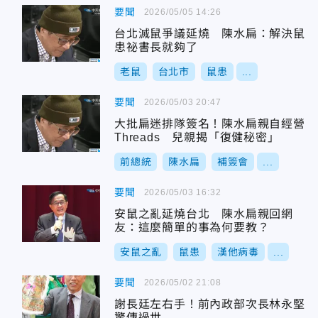
要聞
2026/05/05 14:26
台北滅鼠爭議延燒 陳水扁：解決鼠
患祕書長就夠了
老鼠
台北市
鼠患
...
要聞
2026/05/03 20:47
大批扁迷排隊簽名！陳水扁親自經營
Threads 兒親揭「復健秘密」
前總統
陳水扁
補簽會
...
要聞
2026/05/03 16:32
安鼠之亂延燒台北 陳水扁親回網
友：這麼簡單的事為何要教？
安鼠之亂
鼠患
漢他病毒
...
要聞
2026/05/02 21:08
謝長廷左右手！前內政部次長林永堅
驚傳過世