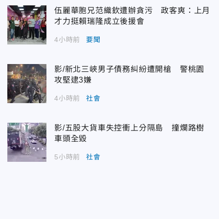
伍麗華胞兄范織欽遭辦貪污 政客爽：上月
才力挺賴瑞隆成立後援會
4小時前
要聞
影/新北三峽男子債務糾紛遭開槍 警桃園
攻堅逮3嫌
4小時前
社會
影/五股大貨車失控衝上分隔島 撞爛路樹
車頭全毀
5小時前
社會