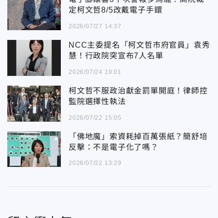
定柯文哲8/5改戴電子手鐶
2026/07/27 14:37
NCC主委提名「柯文哲市府官員」袁秀
慧！行政院突宣布7人名單
2026/07/24 19:01
柯文哲不服政治獻金罰單開庭！律師控
監院選擇性執法
2026/07/22 15:05
「佛地魔」索資耗掉百萬張紙？簡舒培
反擊：不是電子化了嗎？
2026/07/22 13:29