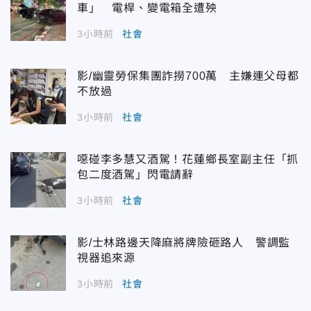
車」 電桿、變電箱全遭殃
3小時前
社會
影/幽靈勞保集團詐撈700萬 主嫌連父母都
不放過
3小時前
社會
噁碰李多慧又酒駕！花蓮鄉長室副主任「抓
包二度酒駕」閃電請辭
3小時前
社會
影/士林路邊天降麻將牌險砸路人 警調監
視器追來源
3小時前
社會