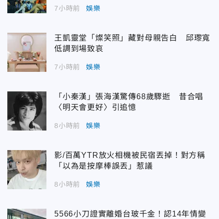
7小時前
娛樂
王凱靈堂「燦笑照」藏對母親告白 邱瓈寬
低調到場致哀
7小時前
娛樂
「小秦漢」張海漢驚傳68歲驟逝 昔合唱
〈明天會更好〉引追憶
8小時前
娛樂
影/百萬YTR放火相機被民宿丟掉！對方稱
「以為是按摩棒誤丟」惹議
8小時前
娛樂
5566小刀證實離婚台玻千金！認14年情變