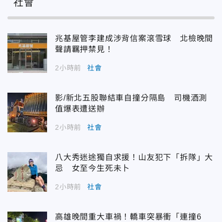
社會
兆基屋管李建成涉背信案滾雪球 北檢晚間
聲請羈押禁見！
2小時前
社會
影/新北五股聯結車自撞分隔島 司機酒測
值爆表遭送辦
2小時前
社會
八大秀迷途獨自求援！山友犯下「拆隊」大
忌 女至今生死未卜
2小時前
社會
高雄晚間重大車禍！轎車突暴衝「連撞6