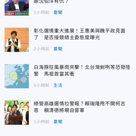
跟沈伯洋有仇？
2小時前
要聞
彰化選情重大進展！王惠美與魏平政見面
了 是否接競總主委態度曝光
2小時前
要聞
白海豚狂風暴雨夾擊！北台灣剉咧等恐發陸
警 馬祖首當其衝
6小時前
生活
綠營高雄選情拉警報？賴瑞隆甩不開柯志
恩 賴清德將親自督軍
1小時前
要聞