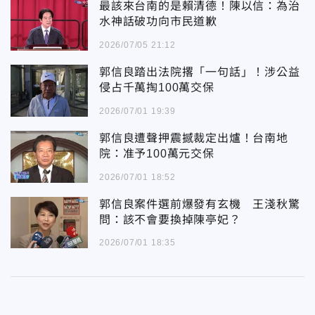
最該來台南的是賴清德！陳以信：為治
水神話破功向市民道歉
2026/07/05 21:12
郭信良踏出法院撂「一句話」！涉公益
侵占千萬掏100萬交保
2026/07/01 19:39
郭信良遭聲押震撼裁定出爐！台南地
院：准予100萬元交保
2026/07/01 18:52
郭信良案件選前爆發有玄機 王淺秋驚
問：該不會要換掉陳亭妃？
2026/07/01 18:35