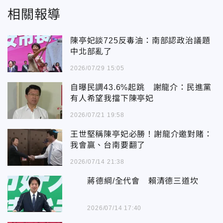
相關報導
陳亭妃談725反毒油：南部認政治議題
中北部亂了
2026/07/29 15:05
自曝民調43.6%起跳 謝龍介：民進黨
有人希望我擋下陳亭妃
2026/07/21 19:58
王世堅稱陳亭妃必勝！謝龍介邀對賭：
我會贏、台南要翻了
2026/07/14 21:38
蔣德綱/全代會 賴清德三道坎
2026/07/14 17:40