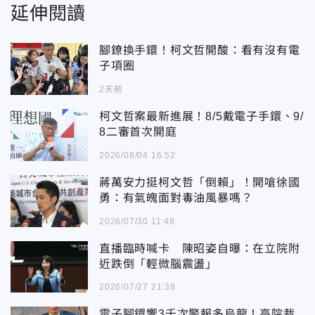
延伸閱讀
腳鐐換手鐶！柯文哲開酸：看有沒有電
子項圈
2天前
柯文哲案最新進展！8/5戴電子手鐶、9/
8二審首次開庭
2026/08/04 16:52
蔣萬安力挺柯文哲「倒賴」！開嗆徐國
勇：有氣魄面對毒油風暴嗎？
2026/07/30 11:48
直播臨時喊卡 陳昭姿自曝：在立院附
近跌倒「輕微腦震盪」
2026/07/27 21:38
電子腳鐶響3千次警報多烏龍！高院裁