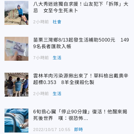
八大秀迷途獨自求援！山友犯下「拆隊」大
忌 女至今生死未卜
2小時前
社會
苗栗三灣鄉8/13起發生活補助5000元 149
9名長者匯款入帳
7小時前
生活
雲林羊肉污染源揪出來了！草料檢出戴奧辛
超標0.353 8羊全撲殺化製
2小時前
生活
6旬翁心臟「停止90分鐘」復活！他醒來揭
死後世界 嘆：很恐怖…
2022/10/17 10:55
即時