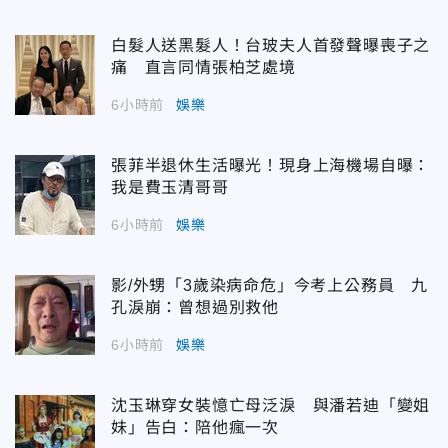
白髮人送黑髮人！台玻夫人首發聲曝喪子之
痛 直言同情張柏芝處境
6小時前
娛樂
張菲半退休生活曝光！現身上海機場自曝：
我是費玉清哥哥
6小時前
娛樂
影/外甥「3歲染病命危」今考上公務員 九
孔淚崩：曾想過別救他
6小時前
娛樂
沈玉琳穿女裝憶亡母泛淚 與潘若迪「變姐
妹」告白：陪他瘋一次