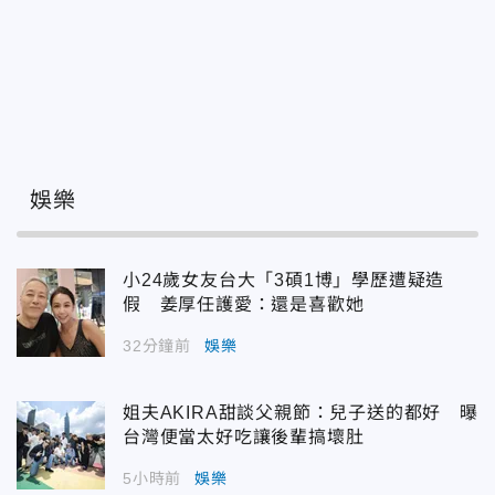
娛樂
小24歲女友台大「3碩1博」學歷遭疑造
假 姜厚任護愛：還是喜歡她
32分鐘前
娛樂
姐夫AKIRA甜談父親節：兒子送的都好 曝
台灣便當太好吃讓後輩搞壞肚
5小時前
娛樂