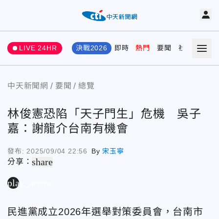
LIVE 24HR
決戰2026
即時
熱門
要聞
社會
娛樂
中天新聞網
要聞
總覽
林俊憲恐陷「天子門生」危機 吳子
嘉：謝龍介台南有機會
發布:
2025/09/04 22:56
By
宋玉寧
share
分享：
play_arrow
民進黨成立2026年選舉對策委員會，台南市