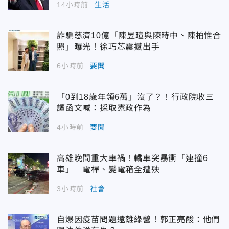
14小時前
生活
詐騙慈濟10億「陳昱瑄與陳時中、陳柏惟合
照」曝光！徐巧芯震撼出手
6小時前
要聞
「0到18歲年領6萬」沒了？！行政院收三
讀函文喊：採取憲政作為
4小時前
要聞
高雄晚間重大車禍！轎車突暴衝「連撞6
車」 電桿、變電箱全遭殃
3小時前
社會
自爆因疫苗問題遠離綠營！郭正亮酸：他們