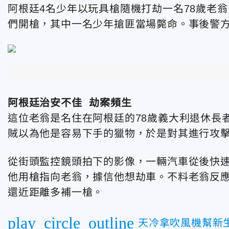
阿根廷4名少年以玩具槍隨機打劫一名78歲老
們開槍，其中一名少年搶匪當場斃命。事後警
阿根廷治安不佳 劫案頻生
這位老翁是名住在阿根廷的78歲義大利退休長
賊以為他是容易下手的獵物，於是對其進行攻
從街頭監控鏡頭拍下的影像，一輛汽車從後快
他用槍指向老翁，據信他想劫車。不料老翁反
還近距離多補一槍。
play_circle_outline
天冷拿吹風機幫新