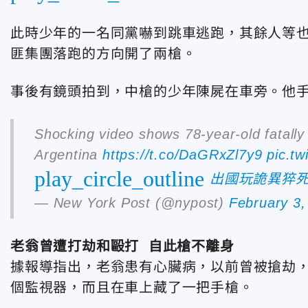
此時少年的一名同黨嚇到跳車逃跑，其餘人等
匪集團落跑的方向開了兩槍。
事後有鏡頭拍到，中槍的少年陳屍在車旁。他
Shocking video shows 78-year-old fatally
Argentina
https://t.co/DaGRxZl7y9
pic.t
play_circle_outline
出國玩詭異猝
— New York Post (@nypost)
February 3,
老翁曾遭打劫和毆打 自此槍不離身
據報導指出，老翁患有心臟病，以前曾被搶劫，
個監視器，而且在車上藏了一把手槍。