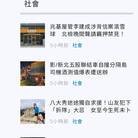
社會
兆基屋管李建成涉背信案滾雪
球 北檢晚間聲請羈押禁見！
5小時前
社會
影/新北五股聯結車自撞分隔島
司機酒測值爆表遭送辦
5小時前
社會
八大秀迷途獨自求援！山友犯下
「拆隊」大忌 女至今生死未卜
5小時前
社會