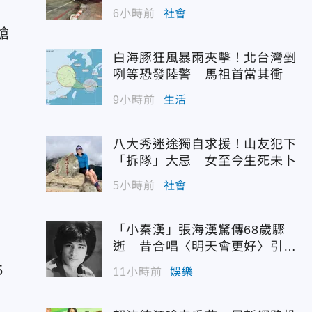
遭殃
6小時前
社會
搶
白海豚狂風暴雨夾擊！北台灣剉
咧等恐發陸警 馬祖首當其衝
9小時前
生活
八大秀迷途獨自求援！山友犯下
「拆隊」大忌 女至今生死未卜
5小時前
社會
「小秦漢」張海漢驚傳68歲驟
逝 昔合唱〈明天會更好〉引追
憶
5
11小時前
娛樂