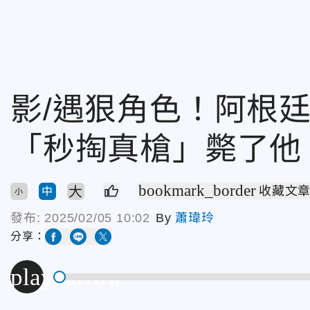
影/遇狠角色！阿根
「秒掏真槍」斃了他
bookmark_border
大
收藏文
中
小
發布:
2025/02/05 10:02
By
蕭瑋玲
分享：
play_arrow