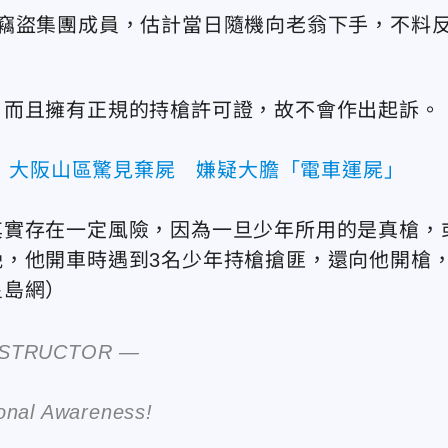
竊盜集團成員，估計當日隨機向老翁下手，不料
，而且擁有正規的持槍許可證，故不會作出起訴。
！大阪山區驚見棄屍 嫌疑大膽「電車運屍」
其實存在一定風險，因為一旦少年所用的是真槍，
，他開車時遇到3名少年持槍搶匪，還向他開槍
星島網）
NSTRUCTOR —
ional Awareness!