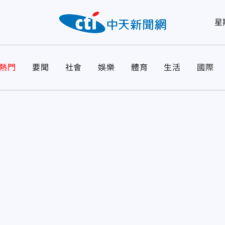
星
熱門
要聞
社會
娛樂
體育
生活
國際