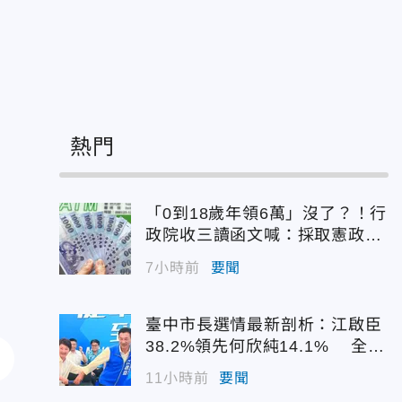
熱門
「0到18歲年領6萬」沒了？！行
政院收三讀函文喊：採取憲政作
為
7小時前
要聞
臺中市長選情最新剖析：江啟臣
38.2%領先何欣純14.1% 全世
代支持度全面居首
11小時前
要聞