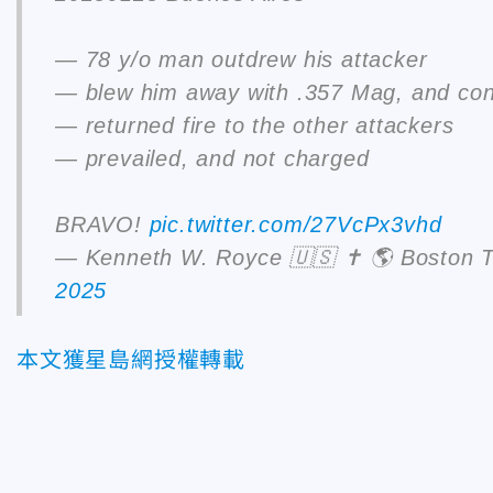
— 78 y/o man outdrew his attacker
— blew him away with .357 Mag, and conf
— returned fire to the other attackers
— prevailed, and not charged
BRAVO!
pic.twitter.com/27VcPx3vhd
— Kenneth W. Royce 🇺🇸 ✝️ 🌎 Boston
2025
本文獲星島網授權轉載