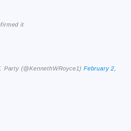
irmed it
 T. Party (@KennethWRoyce1)
February 2,