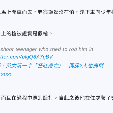
也馬上開車而去，老翁顯然沒在怕，還下車向少年
手上的槍被證實是假槍。
 shoot teenager who tried to rob him in
witter.com/plgQ8A7qBV
死！英女玩一半「狂吐身亡」 同房2人也病倒
 2025
而且在過程中遭到毆打，自此之後他在住處裝了