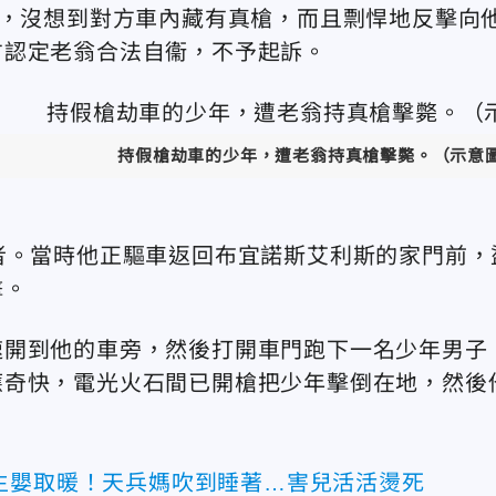
翁，沒想到對方車內藏有真槍，而且剽悍地反擊向
方認定老翁合法自衞，不予起訴。
持假槍劫車的少年，遭老翁持真槍擊斃。（示意圖／翻
者。當時他正驅車返回布宜諾斯艾利斯的家門前，
擊。
速開到他的車旁，然後打開車門跑下一名少年男子
應奇快，電光火石間已開槍把少年擊倒在地，然後
生嬰取暖！天兵媽吹到睡著…害兒活活燙死