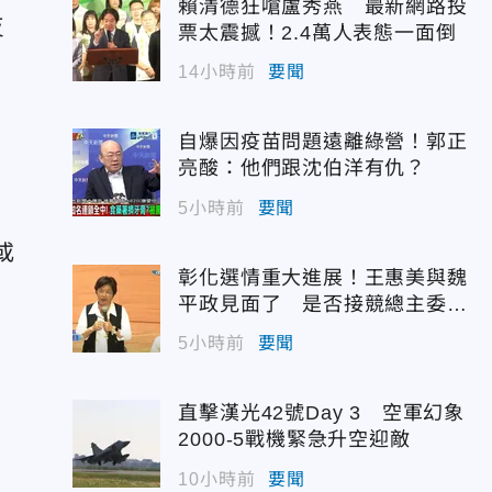
賴清德狂嗆盧秀燕 最新網路投
反
票太震撼！2.4萬人表態一面倒
14小時前
要聞
自爆因疫苗問題遠離綠營！郭正
亮酸：他們跟沈伯洋有仇？
5小時前
要聞
或
彰化選情重大進展！王惠美與魏
，
平政見面了 是否接競總主委態
度曝光
5小時前
要聞
直擊漢光42號Day 3 空軍幻象
2000-5戰機緊急升空迎敵
10小時前
要聞