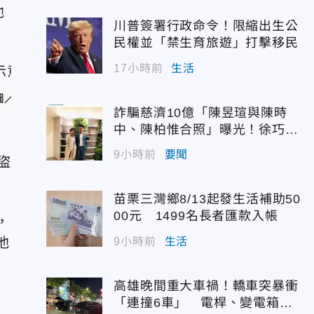
他
川普簽署行政命令！限縮出生公
民權並「禁生育旅遊」打擊移民
17小時前
生活
攝Freepik）
詐騙慈濟10億「陳昱瑄與陳時
中、陳柏惟合照」曝光！徐巧芯
震撼出手
9小時前
要聞
盜
苗栗三灣鄉8/13起發生活補助50
00元 1499名長者匯款入帳
，
他
9小時前
生活
高雄晚間重大車禍！轎車突暴衝
「連撞6車」 電桿、變電箱全