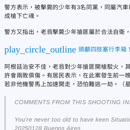
警方表示，被擊斃的少年有3名同黨，同屬汽車
成槍下亡魂。
警方又指出，老翁擊斃少年搶匪屬於合法自衛
play_circle_outline
頭顱四肢塞行李箱
阿根廷治安不佳，老翁對少年搶匪開槍駁火，
許會兩敗俱傷。有居民表示，在此案發生前一晚
若非他機警馬上加速開走，恐怕難逃一劫。（
COMMENTS FROM THIS SHOOTING I
You're never too old to have keen Situat
20250128 Buenos Aires