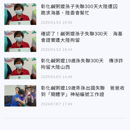
彰化鹹粥嬤孫子失聯300天大陸遭囚
跪求海基、陸委會幫忙
2025/01/16 16:56
確認了！鹹粥嬤孫子失聯300天 海基
會證實遭大陸拘留
2025/01/10 18:44
彰化鹹粥嬤19歲孫失聯300天 傳涉詐
拘留大陸山西
2025/01/03 14:48
彰化鹹粥嬤19歲乖孫出國失聯 爸爸收
到「簡體字」神秘編號工作證
2024/07/07 17:49