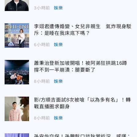
3小時前
娛樂
李翊君遭傳婚變、女兒非親生 氣炸現身駁
斥：是睡在我床底下嗎？
6小時前
娛樂
蕭秉治登新加坡開唱！被阿弟狂拱跳16蹲
撐不到一半崩潰：腿要斷了
8小時前
娛樂
影/方順吉面試8次被嗆「以為多有名」！轉
戰直播圈求翻身
8小時前
娛樂
孫安佐交保！孫鵬鬆口談狄鶯近況 感嘆：