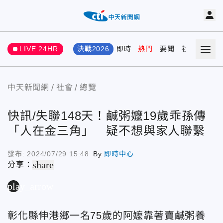
LIVE 24HR
決戰2026
即時
熱門
要聞
社會
娛樂
中天新聞網
社會
總覽
快訊/失聯148天！鹹粥嬤19歲乖孫傳
「人在金三角」 疑不想與家人聯繫
發布:
2024/07/29 15:48
By
即時中心
share
分享：
play_arrow
彰化縣伸港鄉一名75歲的阿嬤靠著賣鹹粥養