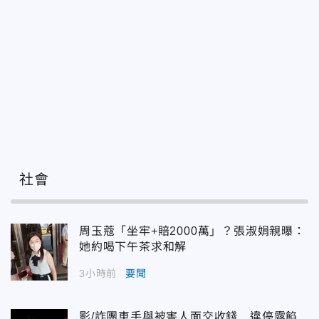
社會
周玉蔻「坐牢+賠2000萬」？張淑娟親曝：
她約喝下午茶求和解
3小時前
要聞
影/詐團車手與被害人面交收錢 違停露餡