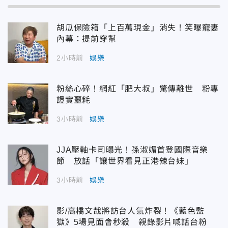
胡瓜保險箱「上百萬現金」消失！笑曝寵妻
內幕：提前穿幫
2小時前
娛樂
粉絲心碎！網紅「肥大叔」驚傳離世 粉專
證實噩耗
3小時前
娛樂
JJA壓軸卡司曝光！孫淑媚首登國際音樂
節 放話「讓世界看見正港辣台妹」
3小時前
娛樂
影/高橋文哉將訪台人氣炸裂！《藍色監
獄》5場見面會秒殺 親錄影片喊話台粉