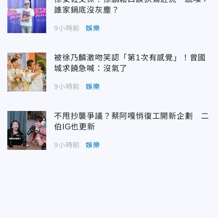
誰家鍋底沒灰塵？
9小時前
娛樂
被徐乃麟激吻笑認「第1次有感覺」！曾國
城求饒急喊：沒氣了
9小時前
娛樂
不甩抄襲爭議？蔡阿嘎悄復工開新企劃 二
伯IG也更新
9小時前
娛樂