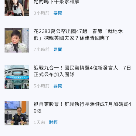
她約喝下午茶求和解
3小時前
要聞
花2383萬公帑出國47趟 春節「就地休
假」探親美國夫家？徐佳青回應了
7小時前
要聞
迎戰九合一！國民黨精選4位新發言人 7日
正式公布加入團隊
5小時前
要聞
挺自家股票！群聯執行長潘健成7月加碼買4
0張
1天前
財經