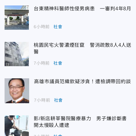
台東精神科醫師性侵男病患 一審判4年8月
6小時前
社會
桃園民宅火警濃煙狂竄 警消疏散8人4人送
醫
7小時前
社會
高雄市議員范織欽疑涉貪！遭檢調帶回約談
7小時前
社會
影/新店耕莘醫院醫療暴力 男子嫌診斷書
開太慢毆人遭逮