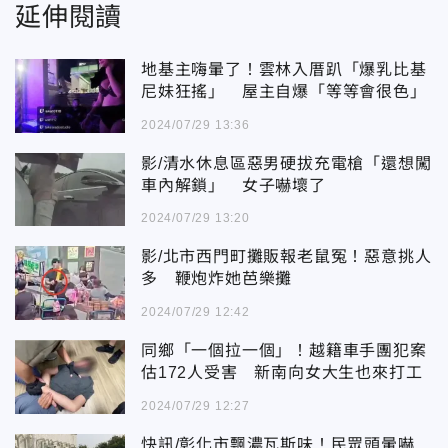
延伸閱讀
地基主嗨暈了！雲林入厝趴「爆乳比基
尼妹狂搖」 屋主自爆「等等會很色」
2024/07/29 13:36
影/清水休息區惡男硬拔充電槍「還想闖
車內解鎖」 女子嚇壞了
2024/07/29 13:20
影/北市西門町攤販報老鼠冤！惡意挑人
多 鞭炮炸她芭樂攤
2024/07/29 12:42
同鄉「一個拉一個」！越籍車手團犯案
估172人受害 新南向女大生也來打工
2024/07/29 12:27
快訊/彰化市飄濃瓦斯味！民眾頭暈嚇