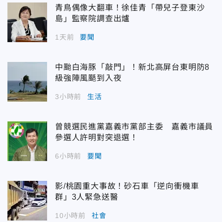
青鳥偶像大翻車！徐佳青「帶兒子登東沙
島」監察院調查出爐
1天前
要聞
中颱白海豚「敲門」！新北高屏台東明防8
級強陣風颳到入夜
3小時前
生活
曾競選民進黨嘉義市黨部主委 嘉義市議員
參選人許明對突退選！
6小時前
要聞
影/桃園重大事故！砂石車「逆向衝機車
群」3人緊急送醫
10小時前
社會