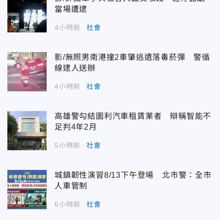
當場遭逮
4小時前
社會
影/無照男南港撞2車肇逃遺落毒菸彈 警循
線逮人送辦
4小時前
社會
高雄警勾結圖利汽車租賃業者 辯稱智能不
足判4年2月
5小時前
社會
城鎮韌性演習8/13下午登場 北市警：全市
人車管制
6小時前
社會