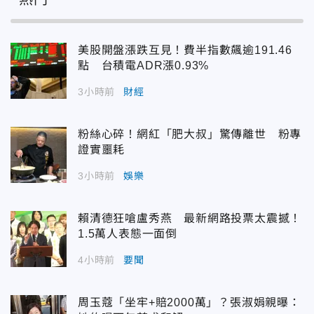
美股開盤漲跌互見！費半指數飆逾191.46
點 台積電ADR漲0.93%
3小時前
財經
粉絲心碎！網紅「肥大叔」驚傳離世 粉專
證實噩耗
3小時前
娛樂
賴清德狂嗆盧秀燕 最新網路投票太震撼！
1.5萬人表態一面倒
4小時前
要聞
周玉蔻「坐牢+賠2000萬」？張淑娟親曝：