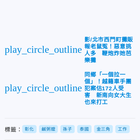
影/北市西門町攤販
報老鼠冤！惡意挑
play_circle_outline
人多 鞭炮炸她芭
樂攤
同鄉「一個拉一
個」！越籍車手團
play_circle_outline
犯案估172人受
害 新南向女大生
也來打工
標籤：
彰化
鹹粥嬤
孫子
泰國
金三角
工作