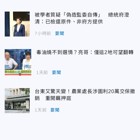
被學者質疑「偽造監委自傳」 總統府澄
清：已檢還原件、非府方提供
7小時前
要聞
毒油燒不到選情？亮哥：僅這2地可望翻轉
1天前
要聞
台東又驚天變！農業處長涉圖利20萬交保撤
銷 重開羈押庭
1天前
要聞