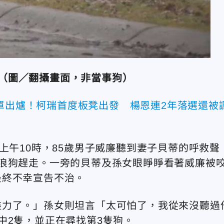
（圖／翻攝畫面，非當事狗）
名單出爐！柯瑞首度板凳出發 楊恩連2年落選還被
上午10時，85歲男子威廉聽到妻子貝蒂的呼救聲
浪狗趕走。一旁的貝蒂及孫女眼睜睜看著威廉被
最終不幸宣告不治。
盡力了。」孫女則坦言「太可怕了，我從來沒聽過
中2隻，並正在尋找第3隻狗。