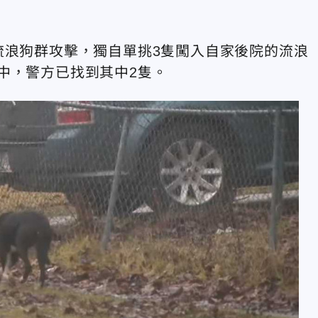
流浪狗群攻擊，獨自單挑3隻闖入自家後院的流浪
中，警方已找到其中2隻。