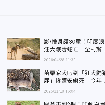
影/捨身護30童！印度浪
汪大戰毒蛇亡 全村辦
禮送別狗英雄
2026/04/28 11:32
苗栗家犬叼到「狂犬鼬
屍」慘遭安樂死 今年
例現蹤
2025/11/18 16:04
開幕不到2週！印動物