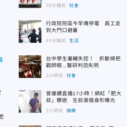
38分鐘前
社會
行政院院區今早傳停電 員工走
到大門口避暑
44分鐘前
生活
台中學生暑輔失控！ 折斷掃把
諷
戳師眼...醫研判恐失明
3小時前
社會
咬
曾連續直播17小時！網紅「肥大
叔」驟逝 生前激瘦身形曝光
2小時前
娛樂
他