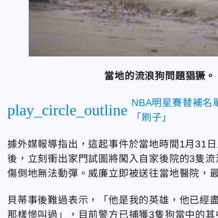
當地的流浪狗問題猖獗。
NBA明星賽替補
play_circle_outline
「刷子」
據外媒報導指出，這起事件於當地時間1月31日
後，立刻衝出家門試圖將闖入自家後院的3隻流
傷倒地無法動彈。威廉立即被送往當地醫院，
貝蒂事後難過表示，「他是我的英雄，他已經
那樣慘叫過」，目前警方已捕獲3隻狗當中的其