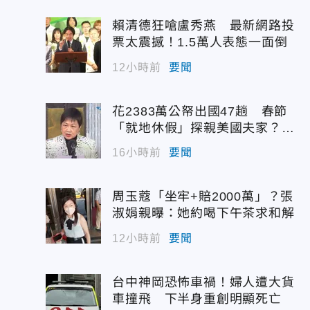
賴清德狂嗆盧秀燕 最新網路投
票太震撼！1.5萬人表態一面倒
12小時前
要聞
花2383萬公帑出國47趟 春節
「就地休假」探親美國夫家？徐
佳青回應了
16小時前
要聞
周玉蔻「坐牢+賠2000萬」？張
淑娟親曝：她約喝下午茶求和解
12小時前
要聞
台中神岡恐怖車禍！婦人遭大貨
車撞飛 下半身重創明顯死亡