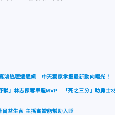
翁嘉鴻逃匿遭通緝 中天獨家掌握最新動向曝光！
野獸」林志傑奪單週MVP 「死之三分」助勇士3
菲爾益生菌 主播實證能幫助入睡