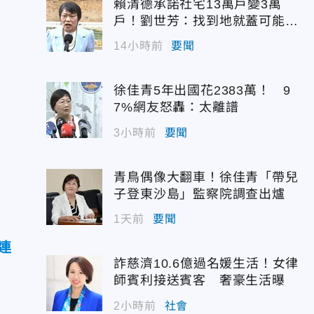
賴清德承諾社宅13萬戶變3萬
戶！劉世芳：找到地就蓋可能變
空餘屋
14小時前
要聞
徐佳青5年出國花2383萬！ 9
7%網友怒轟：太離譜
3小時前
要聞
青鳥偶像大翻車！徐佳青「帶兒
子登東沙島」監察院調查出爐
1天前
要聞
連
詐慈濟10.6億過名媛生活！女律
師賓利接送賓客 奢豪生活曝
2小時前
社會