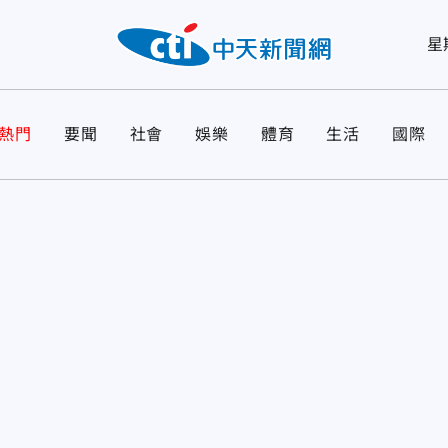
星
熱門
要聞
社會
娛樂
體育
生活
國際