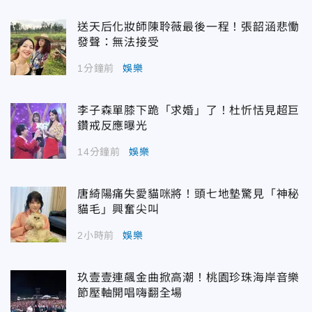
送天后化妝師陳聆薇最後一程！張韶涵悲慟
發聲：無法接受
1分鐘前
娛樂
李子森單膝下跪「求婚」了！杜忻恬見超巨
鑽戒反應曝光
14分鐘前
娛樂
唐綺陽痛失愛貓咪將！頭七地墊驚見「神秘
貓毛」興奮尖叫
2小時前
娛樂
玖壹壹連飆金曲掀高潮！桃園珍珠海岸音樂
節壓軸開唱嗨翻全場