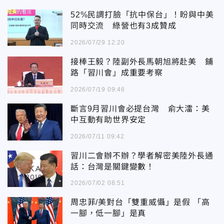
52%民調打臉「抗中保台」！盼與中美
同時交流 綠營也有3成贊成
2026/07/29 12:20
接棒王毅？陸副外長馬朝旭將赴美 鋪
路「習川會」成重要考察
2026/07/19 09:46
斷言9月習川會必提台灣 俞大㵢：美
中互動有助世界安定
2026/07/11 09:42
習川二會辦不辦？學者解密美陸外長通
話：台灣是關鍵變數！
2026/07/02 08:51
周忠菲/美對台「雙重威懾」是假 「高
一腳，低一腳」是真