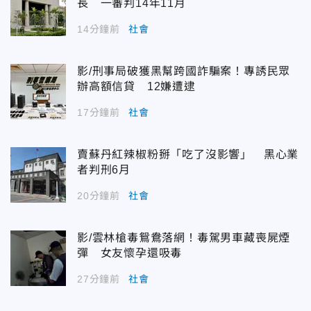
長 一審判14年11月
14分鐘前
社會
影/刑事局破獲黑幫跨國詐騙案！專誘民眾
辦高額信貸 12嫌遭逮
17分鐘前
社會
賣蘇丹紅辣椒粉掰「吃了沒影響」 黑心業
者判刑6月
20分鐘前
社會
影/雲林槍毒鴛鴦落網！毒駕男車藏喪屍煙
彈 女友懷孕還吸毒
27分鐘前
社會