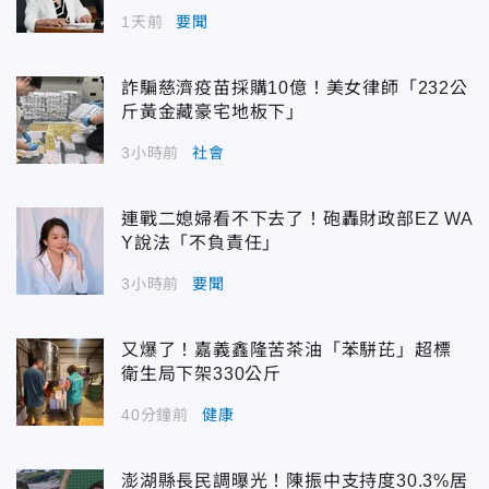
1天前
要聞
詐騙慈濟疫苗採購10億！美女律師「232公
斤黃金藏豪宅地板下」
3小時前
社會
連戰二媳婦看不下去了！砲轟財政部EZ WA
Y說法「不負責任」
3小時前
要聞
又爆了！嘉義鑫隆苦茶油「苯駢芘」超標
衛生局下架330公斤
40分鐘前
健康
澎湖縣長民調曝光！陳振中支持度30.3%居