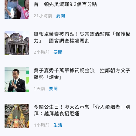
首 領先吳淑瑾9.3個百分點
21小時前
要聞
舉報卓榮泰被句點！吳宗憲轟監院「保護權
力」 國會調查權遭閹割
2小時前
要聞
吳子嘉秀千萬單據質疑金流 控鄭朝方父子
藉勢「煉金」
1天前
要聞
今關公生日！廖大乙示警「介入婚姻者」別
拜：越拜越衰招厄運
4小時前
生活