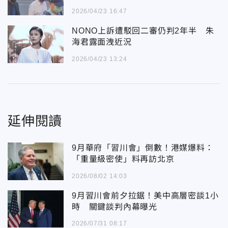
2026/04/23 16:47
NONO上訴遭駁回二審仍判2年半 朱
海君露面洩近況
2026/04/23 13:24
延伸閱讀
9月華府「習川會」倒數！港媒爆料：
「重量級密使」料再訪北京
2026/08/02 14:03
9月習川會前夕拉鋸！美中高層密談1小
時 關鍵談判內幕曝光
2026/07/31 08:17