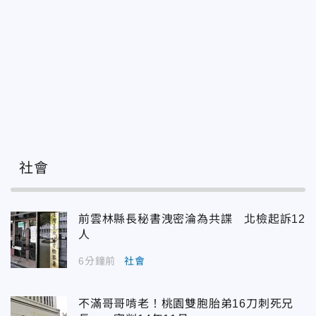
社會
前雲林縣長秘書洩密淪為共諜 北檢起訴12
人
6分鐘前
社會
不滿哥哥啃老！桃園雙胞胎弟16刀刺死兄