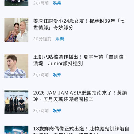
2小時前
娛樂
姜厚任認愛小24歲女友！揭塵封39年「七
世情緣」奇妙緣分
30分鐘前
娛樂
王凱八點檔遺作播出！夏宇禾讀「告別信」
潰堤 Junior顫抖送別
3小時前
娛樂
2026 JAM JAM ASIA聽團指南來了！黃韻
玲、五月天瑪莎曝選團秘辛
3小時前
娛樂
18歲鮮肉偶像正式出道！赴韓魔鬼訓練陷自