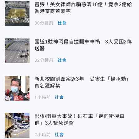
囂張！美女律師詐騙慈濟10億！竟拿2億給
香港富商蓋豪宅
30分鐘前
社會
國道1號神岡段自撞翻車車禍 3人受困2傷
送醫
32分鐘前
社會
新北校園割頸案近3年 受害生「楊承勳」
真名獲解禁
1小時前
社會
影/桃園重大事故！砂石車「逆向衝機車
群」3人緊急送醫
2小時前
社會