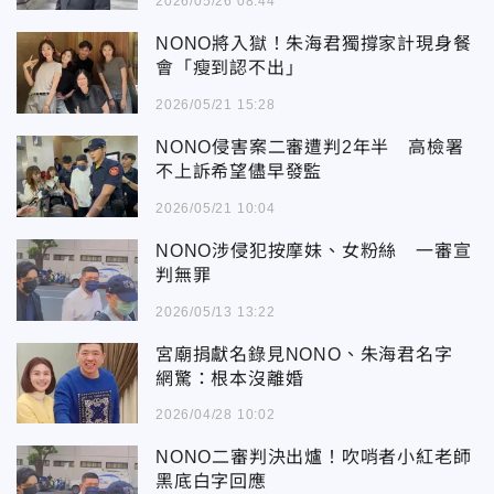
2026/05/26 08:44
NONO將入獄！朱海君獨撐家計現身餐
會「瘦到認不出」
2026/05/21 15:28
NONO侵害案二審遭判2年半 高檢署
不上訴希望儘早發監
2026/05/21 10:04
NONO涉侵犯按摩妹、女粉絲 一審宣
判無罪
2026/05/13 13:22
宮廟捐獻名錄見NONO、朱海君名字
網驚：根本沒離婚
2026/04/28 10:02
NONO二審判決出爐！吹哨者小紅老師
黑底白字回應