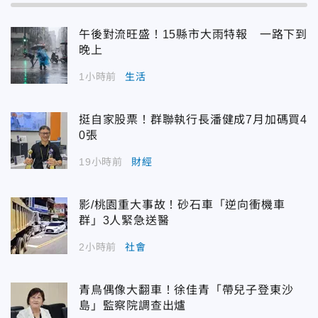
午後對流旺盛！15縣市大雨特報 一路下到
晚上
1小時前
生活
挺自家股票！群聯執行長潘健成7月加碼買4
0張
19小時前
財經
影/桃園重大事故！砂石車「逆向衝機車
群」3人緊急送醫
2小時前
社會
青鳥偶像大翻車！徐佳青「帶兒子登東沙
島」監察院調查出爐