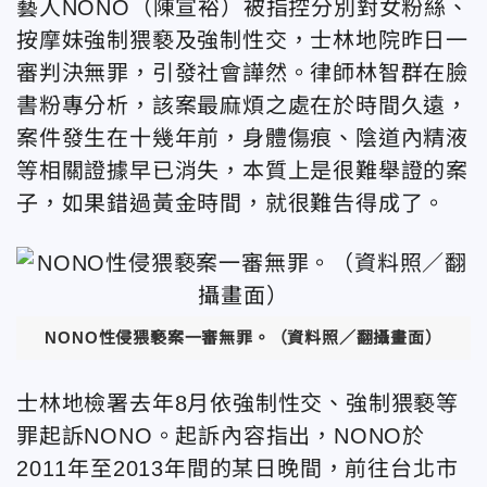
藝人NONO（陳宣裕）
被指控分別對女粉絲、
按摩妹強制猥褻及強制性交，
士林地院昨日一
審判決無罪，引發社會譁然。
律師林智群在臉
書粉專分析，該案最麻煩之處在於時間久遠，
案件發生在十幾年前，身體傷痕、陰道內精液
等相關證據早已消失，
本質上是很難舉證的案
子，
如果錯過黃金時間，就很難告得成了
。
NONO性侵猥褻案一審無罪
。（資料照／翻攝畫面）
士林地檢署去年8月依強制性交、強制猥褻等
罪起訴NONO。起訴內容指出，NONO於
2011年至2013年間的某日晚間，前往台北市