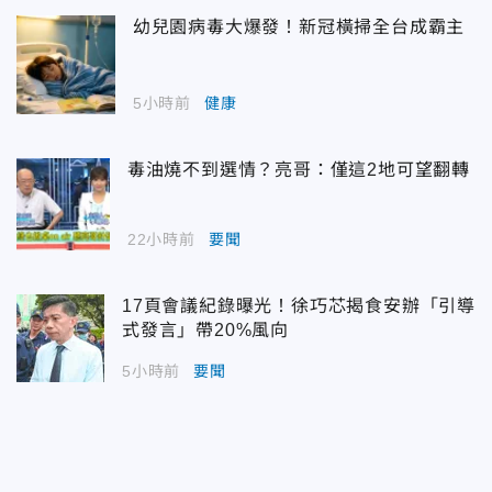
幼兒園病毒大爆發！新冠橫掃全台成霸主
5小時前
健康
毒油燒不到選情？亮哥：僅這2地可望翻轉
22小時前
要聞
17頁會議紀錄曝光！徐巧芯揭食安辦「引導
式發言」帶20%風向
5小時前
要聞