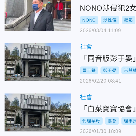
NONO涉侵犯
NONO
涉性侵
猥褻
2026/03/04 11:09
社會
「同音版彭于晏
員工餐
彭于晏
米其
2026/02/20 08:41
社會
「白菜寶寶協會
代理孕母
協會
理事
2026/01/30 18:09