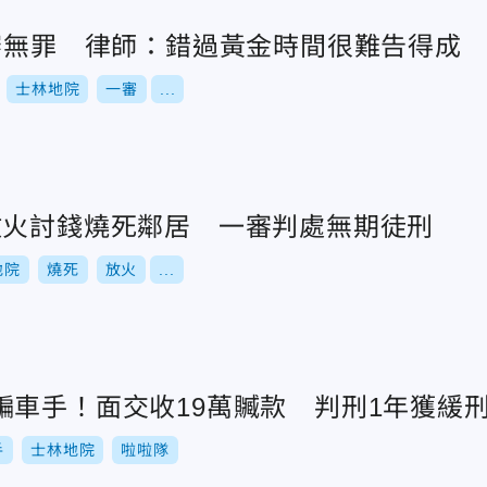
1審無罪 律師：錯過黃金時間很難告得成
士林地院
一審
...
放火討錢燒死鄰居 一審判處無期徒刑
地院
燒死
放火
...
騙車手！面交收19萬贓款 判刑1年獲緩
手
士林地院
啦啦隊