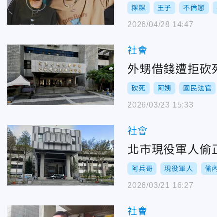
粿粿
王子
不倫戀
2026/04/28 14:47
社會
外甥借錢遭拒砍
砍死
阿姨
國民法官
2026/03/23 15:33
社會
北市現役軍人偷
阿兵哥
現役軍人
偷
2026/03/21 16:27
社會