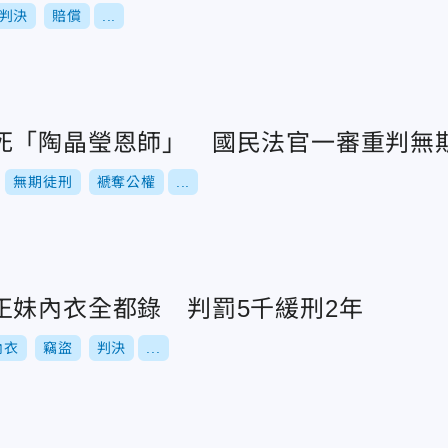
判決
賠償
...
死「陶晶瑩恩師」 國民法官一審重判無
無期徒刑
褫奪公權
...
正妹內衣全都錄 判罰5千緩刑2年
內衣
竊盜
判決
...