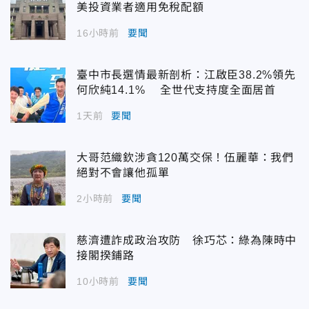
美投資業者適用免稅配額
16小時前
要聞
臺中市長選情最新剖析：江啟臣38.2%領先
何欣純14.1% 全世代支持度全面居首
1天前
要聞
大哥范織欽涉貪120萬交保！伍麗華：我們
絕對不會讓他孤單
2小時前
要聞
慈濟遭詐成政治攻防 徐巧芯：綠為陳時中
接閣揆鋪路
10小時前
要聞