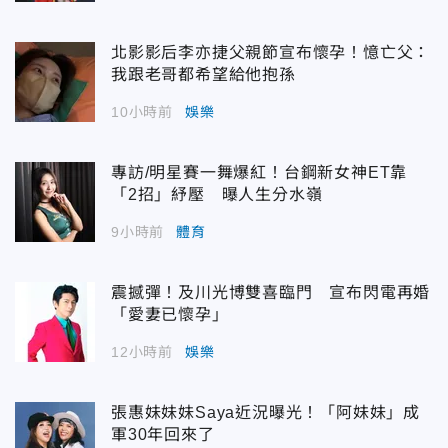
北影影后李亦捷父親節宣布懷孕！憶亡父：
我跟老哥都希望給他抱孫
10小時前
娛樂
專訪/明星賽一舞爆紅！台鋼新女神ET靠
「2招」紓壓 曝人生分水嶺
9小時前
體育
震撼彈！及川光博雙喜臨門 宣布閃電再婚
「愛妻已懷孕」
12小時前
娛樂
張惠妹妹妹Saya近況曝光！「阿妹妹」成
軍30年回來了