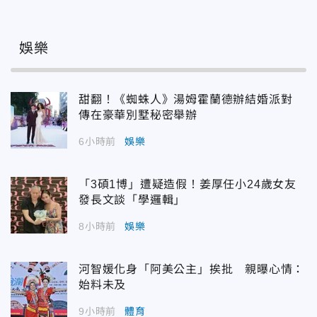
娛樂
甜翻！《蜘蛛人》湯姆霍蘭德辦結婚派對
傳在豪華別墅秘密舉辦
6小時前
娛樂
「3碩1博」遭疑造假！姜厚任小24歲女友
發長文談「學邏輯」
8小時前
娛樂
河智媛化身「阿美公主」挨批 親曝心情：
始料未及
9小時前
體育