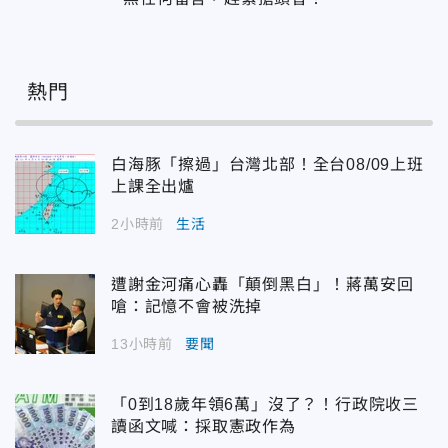
熱門
白海豚「擦過」台灣北部！全台08/09上班
上課全出爐
2小時前
生活
遭謝金河痛心轟「顛倒黑白」！蔣萬安回
嗆：記憶不會被洗掉
13小時前
要聞
「0到18歲年領6萬」沒了？！行政院收三
讀函文喊：採取憲政作為