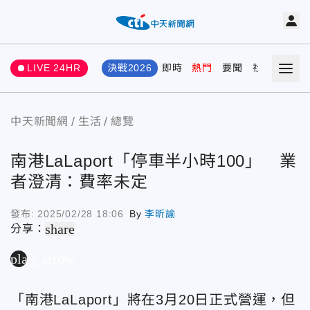
LIVE 24HR
決戰2026
即時
熱門
要聞
社會
娛樂
中天新聞網
生活
總覽
南港LaLaport「停車半小時100」 業
者澄清：費率未定
發布:
2025/02/28 18:06
By
李昕諭
share
分享：
play_arrow
「南港LaLaport」將在
3月20日正式營運，但