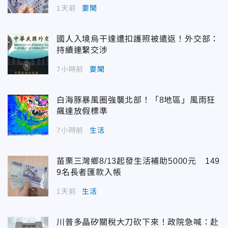
1天前
要聞
國人入境烏干達遭扣護照被遣返！外交部：
持續連繫交涉
7小時前
要聞
白海豚暴風圈強襲北部！「8地區」風雨狂
飆達放假標準
7小時前
生活
苗栗三灣鄉8/13起發生活補助5000元 149
9名長者匯款入帳
1天前
生活
川普多晶矽關稅大刀砍下來！政院急喊：赴