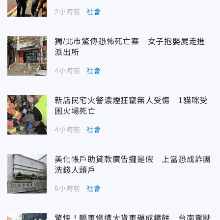
2小時前
社會
獨/北市驚傳恐怖死亡案 女子抱嬰屍走進
派出所
4小時前
社會
新店民宅火警濃煙狂竄無人受傷 1貓咪受
困火場死亡
4小時前
社會
美化帳戶助貸款廣告攏是假 上當恐成詐團
洗錢人頭戶
5小時前
社會
驚悚！轎車慘遭大貨車碾成鐵餅 台南駕駛