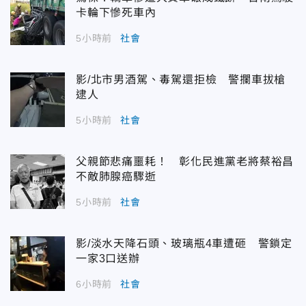
卡輪下慘死車內
5小時前
社會
影/北市男酒駕、毒駕還拒檢 警攔車拔槍
逮人
5小時前
社會
父親節悲痛噩耗！ 彰化民進黨老將蔡裕昌
不敵肺腺癌驟逝
5小時前
社會
影/淡水天降石頭、玻璃瓶4車遭砸 警鎖定
一家3口送辦
6小時前
社會