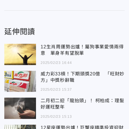
延伸閱讀
12生肖周運勢出爐！屬狗事業愛情兩得
意 單身羊有望脫單
2025/02/23 16:44
威力彩33槓！下期頭獎20億 「旺財妙
方」中獎秒辭職
2025/02/23 15:37
二月初二迎「龍抬頭」！ 柯柏成：理髮
好運旺整年
2025/02/23 15:13
12星座運勢出爐！巨蟹座精準投資迎財