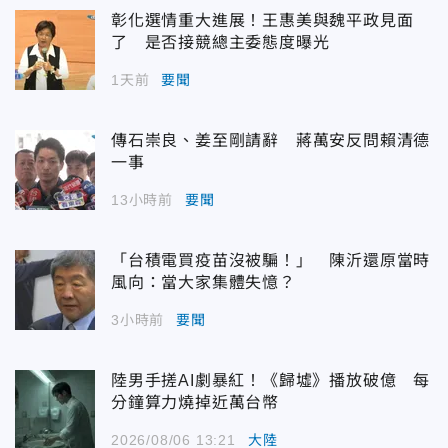
彰化選情重大進展！王惠美與魏平政見面
了 是否接競總主委態度曝光
1天前
要聞
傳石崇良、姜至剛請辭 蔣萬安反問賴清德
一事
13小時前
要聞
「台積電買疫苗沒被騙！」 陳沂還原當時
風向：當大家集體失憶？
3小時前
要聞
陸男手搓AI劇暴紅！《歸墟》播放破億 每
分鐘算力燒掉近萬台幣
2026/08/06 13:21
大陸