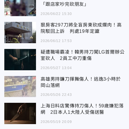
「跟店家吵完砍朋友」
2026/06/22 15:30
狠房客297刀將全盲房東砍成爛肉！高
院駁回上訴 判處19年定讞
2026/06/12 17:53
疑遭職場霸凌！韓男持刀闖LG首爾辦公
室砍人 2員工中刀重傷
2026/05/27 13:04
高雄男持鐮刀揮舞傷人！逃逸3小時於
岡山落網
2026/05/26 22:43
上海日料店驚傳持刀傷人！59歲嫌犯落
網 2日本人1大陸人受傷送醫
2026/05/19 20:09