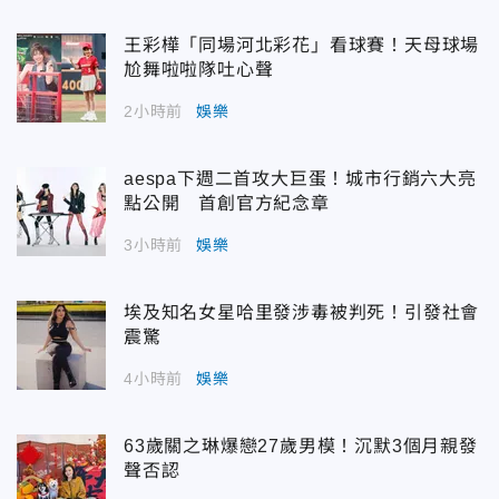
王彩樺「同場河北彩花」看球賽！天母球場
尬舞啦啦隊吐心聲
2小時前
娛樂
aespa下週二首攻大巨蛋！城市行銷六大亮
點公開 首創官方紀念章
3小時前
娛樂
埃及知名女星哈里發涉毒被判死！引發社會
震驚
4小時前
娛樂
63歲關之琳爆戀27歲男模！沉默3個月親發
聲否認