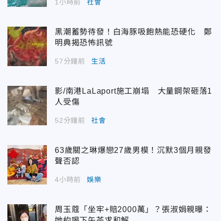
1小時前
社會
黑潮蓄勢待發！白海豚吸飽熱能恐硬化 鄭
明典揭恐怖訊號
57分鐘前
生活
影/南港LaLaport施工崩塌 大量鋼架砸落1
人受傷
52分鐘前
社會
63歲關之琳爆戀27歲男模！沉默3個月親發
聲否認
4小時前
娛樂
周玉蔻「坐牢+賠2000萬」？張淑娟親曝：
她約喝下午茶求和解