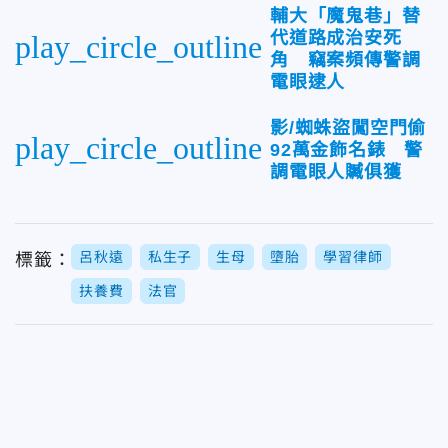
輔大「魔鬼巷」替
代道路成治安死
play_circle_outline
角 竊案頻傳警調
電眼逮人
影/蜘蛛盜闖空門偷
play_circle_outline
92萬金飾名錶 警
調電眼人贓俱獲
呂秋遠
私生子
生母
墮胎
學習律師
標籤：
扶養費
法官