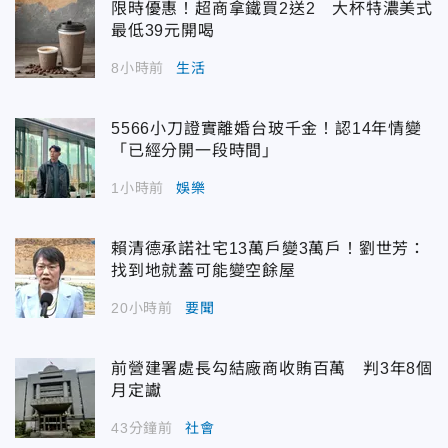
限時優惠！超商拿鐵買2送2 大杯特濃美式
最低39元開喝
8小時前
生活
5566小刀證實離婚台玻千金！認14年情變
「已經分開一段時間」
1小時前
娛樂
賴清德承諾社宅13萬戶變3萬戶！劉世芳：
找到地就蓋可能變空餘屋
20小時前
要聞
前營建署處長勾結廠商收賄百萬 判3年8個
月定讞
43分鐘前
社會