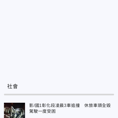
社會
影/國1彰化段凌晨3車追撞 休旅車頭全毀
駕駛一度受困