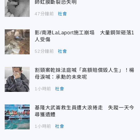
師虹膜斷裂恐失明
47分鐘前
社會
影/南港LaLaport施工崩塌 大量鋼架砸落1
人受傷
52分鐘前
社會
割頸案乾妹法庭喊「高額賠償毀人生」！楊
母淚喊：承勳的未來呢
1小時前
社會
基隆大武崙救生員遭大浪捲走 失蹤一天今
尋獲遺體
1小時前
社會