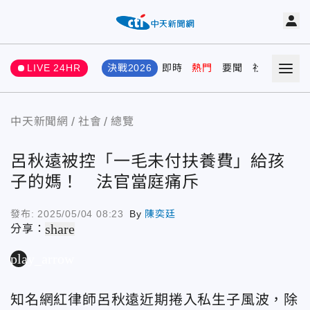
LIVE 24HR
決戰2026
即時
熱門
要聞
社會
娛樂
中天新聞網
社會
總覽
呂秋遠被控「一毛未付扶養費」給孩
子的媽！ 法官當庭痛斥
發布:
2025/05/04 08:23
By
陳奕廷
share
分享：
play_arrow
知名網紅律師呂秋遠近期捲入私生子風波，除