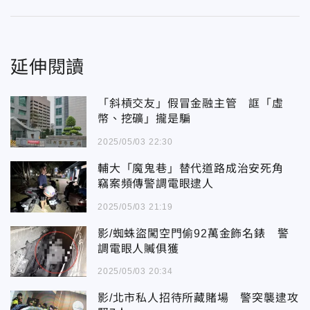
延伸閱讀
「斜槓交友」假冒金融主管 誆「虛
幣、挖礦」攏是騙
2025/05/03 22:30
輔大「魔鬼巷」替代道路成治安死角
竊案頻傳警調電眼逮人
2025/05/03 21:19
影/蜘蛛盜闖空門偷92萬金飾名錶 警
調電眼人贓俱獲
2025/05/03 20:34
影/北市私人招待所藏賭場 警突襲逮攻