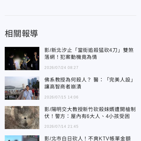
相關報導
影/新北汐止「當街追殺猛砍4刀」雙煞
落網！犯案動機竟為情
2026/07/24 08:27
佛系教授為何殺人？ 醫：「完美人設」
讓高智商者崩潰
2026/07/15 14:06
影/陽明交大教授新竹砍殺妹婿遭開槍制
伏！警方：屋內有6大人、4小孩受困
2026/07/14 21:45
影/北市白日砍人！不爽KTV帳單金額