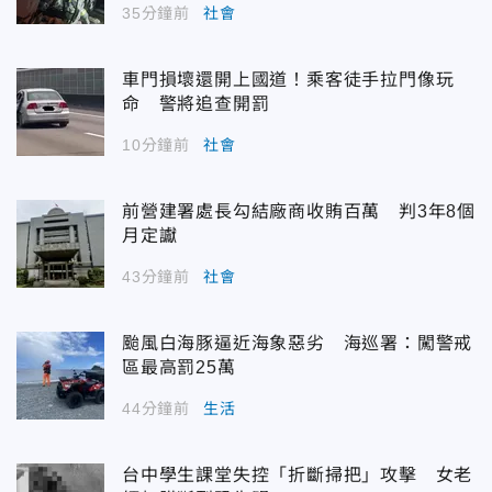
35分鐘前
社會
車門損壞還開上國道！乘客徒手拉門像玩
命 警將追查開罰
10分鐘前
社會
前營建署處長勾結廠商收賄百萬 判3年8個
月定讞
43分鐘前
社會
颱風白海豚逼近海象惡劣 海巡署：闖警戒
區最高罰25萬
44分鐘前
生活
台中學生課堂失控「折斷掃把」攻擊 女老