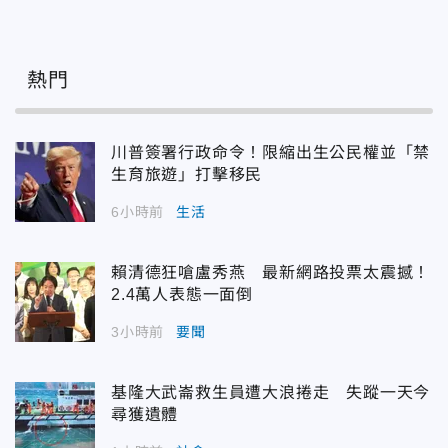
熱門
川普簽署行政命令！限縮出生公民權並「禁
生育旅遊」打擊移民
6小時前
生活
賴清德狂嗆盧秀燕 最新網路投票太震撼！
2.4萬人表態一面倒
3小時前
要聞
基隆大武崙救生員遭大浪捲走 失蹤一天今
尋獲遺體