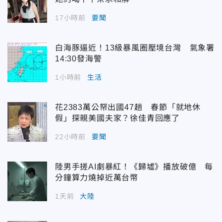
17小時前
要聞
白海豚逼近！13級暴風圈壓境台灣 氣象署
14:30發海警
1小時前
生活
花2383萬公帑出國47趟 春節「就地休
假」探親美國夫家？徐佳青回應了
22小時前
要聞
陸男手搓AI劇暴紅！《歸墟》播放破億 每
分鐘算力燒掉近萬台幣
1天前
大陸