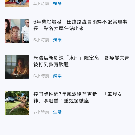
4小時前
娛樂
6年舊怨爆發！田路路轟曹雨婷不配當理事
長 點名姜厚任站出來
5小時前
娛樂
禾浩辰新劇遭「水刑」險窒息 暴瘦變文青
被打到鼻青臉腫
6小時前
娛樂
控同業性騷7年風波後首更新 「車界女
神」李冠儀：重返駕駛座
7小時前
生活