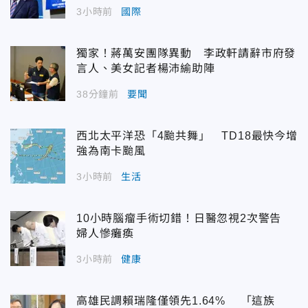
3小時前
國際
獨家！蔣萬安團隊異動 李政軒請辭市府發
言人、美女記者楊沛緰助陣
38分鐘前
要聞
西北太平洋恐「4颱共舞」 TD18最快今增
強為南卡颱風
3小時前
生活
10小時腦瘤手術切錯！日醫忽視2次警告
婦人慘癱瘓
3小時前
健康
高雄民調賴瑞隆僅領先1.64% 「這族