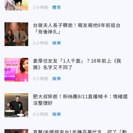
2小時前
體育
台玻夫人長子驟逝！親友揭他9年前返台
「背後掙扎」
2小時前
娛樂
姜厚任女友「1人千面」？18年前上《我
猜》名字又不同了
5小時前
娛樂
肥大叔猝逝！粉絲團8/11直播喊卡：情緒還
沒整理好
5小時前
娛樂
直擊/金娜妍來台1年賺百萬代言 認了「動