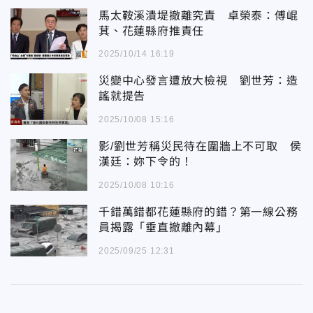
馬太鞍溪潰堤撤離究責 卓榮泰：傅崐
萁、花蓮縣府推責任
2025/10/14 16:19
災變中心發言遭放大檢視 劉世芳：造
謠就提告
2025/10/08 15:16
影/劉世芳稱災民待在圍牆上不可取 侯
漢廷：妳下令的！
2025/10/08 10:16
千錯萬錯都花蓮縣府的錯？第一線公務
員揭露「垂直撤離內幕」
2025/09/25 12:31