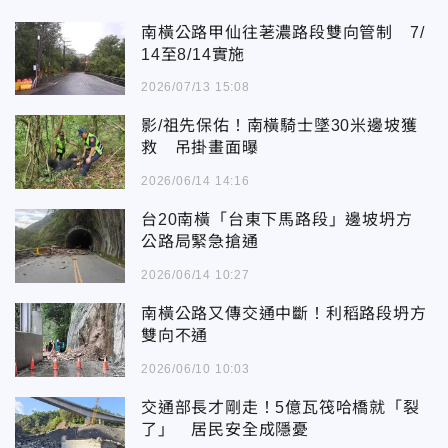
南橫公路甲仙往荖濃路段雙向管制 7/
14至8/14實施
2026/07/13 15:08
影/祖先保佑！南橫騎士墜30米邊坡獲
救 吊掛畫面曝
2026/06/14 14:16
台20南橫「台東下馬路段」邊坡坍方
公路局緊急搶通
2026/06/14 10:27
南橫公路又傳交通中斷！利稻路段坍方
雙向不通
2026/06/10 10:03
交通部長才剛走！5億瓦筏哈橋就「裂
了」 居民安全成隱憂