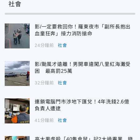
社會
影/一定要救回你！羅東夜市「副所長抱出
血童狂奔」接力消防搶命
24分鐘前
社會
影/颱風才遠離！男開車違闖八里紅海灘受
困 最高罰25萬
32分鐘前
社會
連鎖電腦門市涉地下匯兌！4年洗錢2.6億
負責人遭逮
41分鐘前
社會
高大男虐殺「40隻倉鼠」記2大過畢業 錄