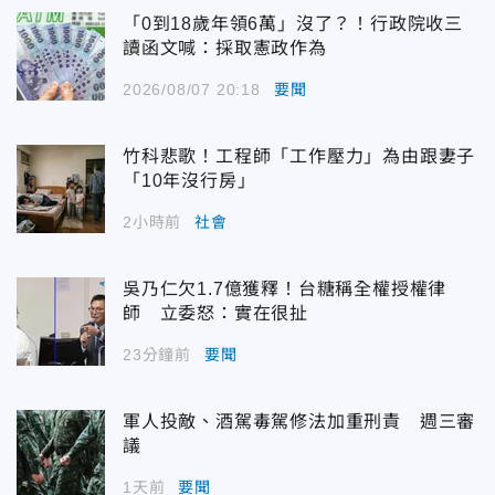
「0到18歲年領6萬」沒了？！行政院收三
讀函文喊：採取憲政作為
2026/08/07 20:18
要聞
竹科悲歌！工程師「工作壓力」為由跟妻子
「10年沒行房」
2小時前
社會
吳乃仁欠1.7億獲釋！台糖稱全權授權律
師 立委怒：實在很扯
23分鐘前
要聞
軍人投敵、酒駕毒駕修法加重刑責 週三審
議
1天前
要聞