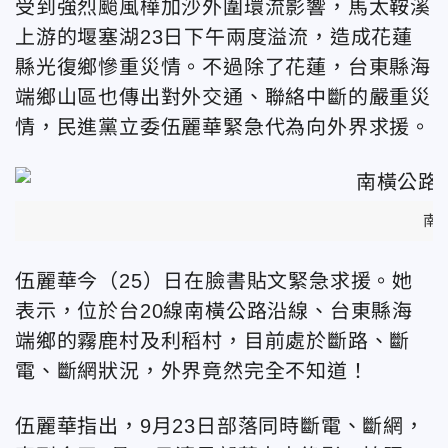
受到強烈颱風樺加沙外圍環流影響，馬太鞍溪
上游的堰塞湖23日下午兩度溢流，造成花蓮
縣光復鄉慘重災情。不過除了花蓮，台東縣海
端鄉山區也傳出對外交通、聯絡中斷的嚴重災
情，民進黨立委伍麗華緊急代為向外界求援。
南
伍麗華今（25）日在臉書貼文緊急求援。她
表示，位於台20線南橫公路沿線、台東縣海
端鄉的霧鹿村及利稻村，目前處於斷路、斷
電、斷網狀況，外界竟然完全不知道！
伍麗華指出，9月23日部落同時斷電、斷網，