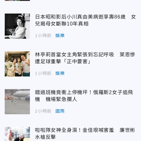
日本昭和影后小川真由美病逝享壽86歲 女
兒揭母女斷聯10年真相
1小時前
娛樂
林亭莉首當女主角緊張到忘記呼吸 萊恩慘
遭足球重擊「正中要害」
1小時前
娛樂
錯過班機竟衝上停機坪！俄羅斯2女子追飛
機 機場緊急攔人
2小時前
國際
啦啦隊女神全身濕！金佳垠喊害羞 廉世彬
水槍反擊