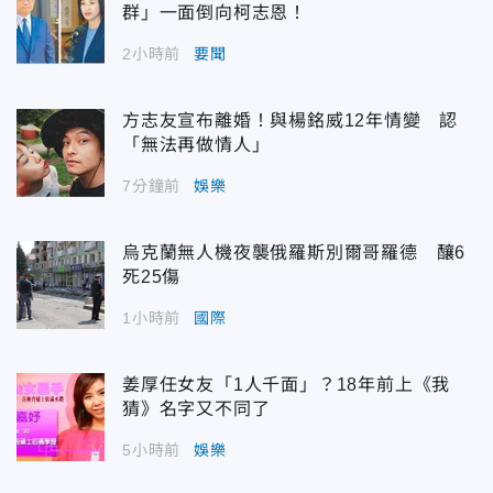
群」一面倒向柯志恩！
2小時前
要聞
方志友宣布離婚！與楊銘威12年情變 認
「無法再做情人」
7分鐘前
娛樂
烏克蘭無人機夜襲俄羅斯別爾哥羅德 釀6
死25傷
1小時前
國際
姜厚任女友「1人千面」？18年前上《我
猜》名字又不同了
5小時前
娛樂