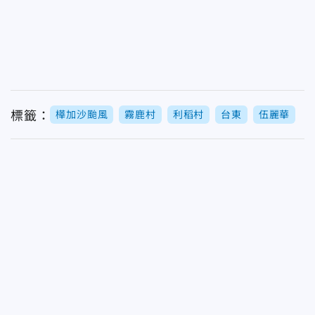
標籤：
樺加沙颱風
霧鹿村
利稻村
台東
伍麗華