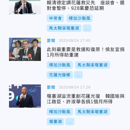
賴清德定調花蓮救災先 座談會、選
對會暫停、928黨慶恐延期
中常會
樺加沙颱風
馬太鞍溪堰塞湖
...
要聞
2025/09/24 17:40
此刻最重要是救援和復原！侯友宜捐
1月所得助重建
樺加沙颱風
馬太鞍溪堰塞湖
花蓮光復鄉
...
要聞
2025/09/24 17:29
堰塞湖溢流重創花蓮光復 韓國瑜與
江啟臣、許淑華各捐1個月所得
樺加沙颱風
馬太鞍溪堰塞湖
堰塞湖
...