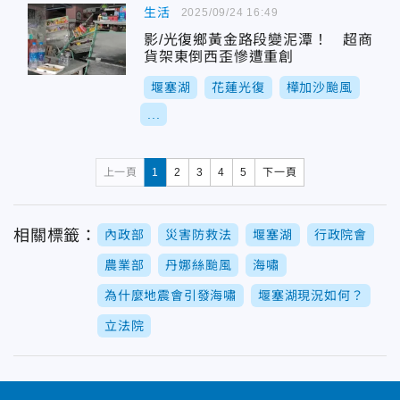
生活
2025/09/24 16:49
影/光復鄉黃金路段變泥潭！ 超商
貨架東倒西歪慘遭重創
堰塞湖
花蓮光復
樺加沙颱風
...
上一頁
1
2
3
4
5
下一頁
相關標籤：
內政部
災害防救法
堰塞湖
行政院會
農業部
丹娜絲颱風
海嘯
為什麼地震會引發海嘯
堰塞湖現況如何？
立法院