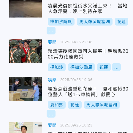
凌晨光復佛祖街水又滿上來！ 當地
人急示警：晚上別待在家
樺加沙颱風
馬太鞍溪堰塞湖
花蓮
...
要聞
2025/09/25 22:38
賴清德授權國軍可入民宅！明增派20
00兵力花蓮救災
樺加沙
樺加沙颱風
花蓮
...
娛樂
2025/09/25 19:36
堰塞湖溢流重創花蓮！ 夏和熙揪30
位藝人「送1卡車物資」獻愛心
夏和熙
花蓮
馬太鞍溪堰塞湖
...
要聞
2025/09/25 18:23