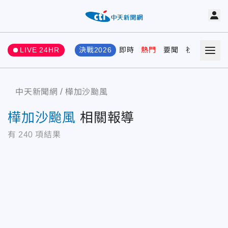
LIVE 24HR
決戰2026
即時
熱門
要聞
社會
娛樂
中天新聞網
樺加沙颱風
樺加沙颱風
相關報導
有
240
項結果