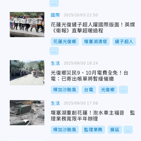
...
國際
2025/10/03 22:50
花蓮光復鏟子超人躍國際版面！英媒
《衛報》直擊超暖過程
花蓮光復鄉
堰塞湖潰堤
鏟子超人
...
生活
2025/09/30 18:24
光復鄉災民9、10月電費全免！台
電：已寄出帳單將暫緩催繳
樺加沙颱風
台電
光復鄉
...
生活
2025/09/30 17:08
堰塞湖重創花蓮！泡水車主福音 監
理業務寬限半年辦理
樺加沙颱風
監理業務
展延
...