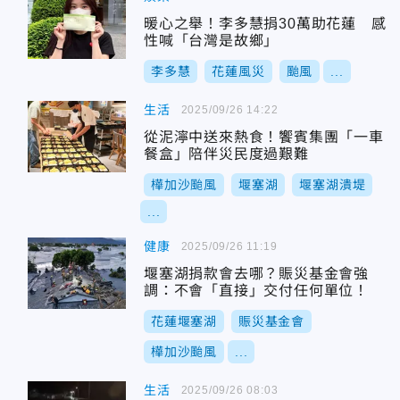
暖心之舉！李多慧捐30萬助花蓮 感
性喊「台灣是故鄉」
李多慧
花蓮風災
颱風
...
生活
2025/09/26 14:22
從泥濘中送來熱食！饗賓集團「一車
餐盒」陪伴災民度過艱難
樺加沙颱風
堰塞湖
堰塞湖潰堤
...
健康
2025/09/26 11:19
堰塞湖捐款會去哪？賑災基金會強
調：不會「直接」交付任何單位！
花蓮堰塞湖
賑災基金會
樺加沙颱風
...
生活
2025/09/26 08:03