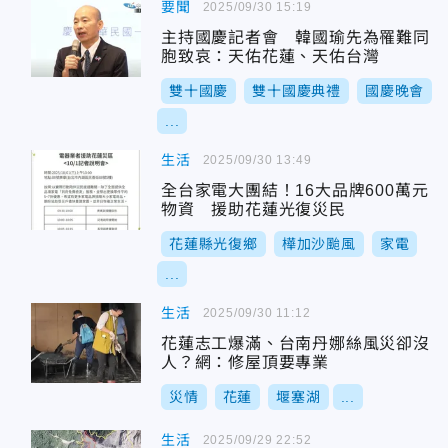
要聞
2025/09/30 15:19
主持國慶記者會 韓國瑜先為罹難同
胞致哀：天佑花蓮、天佑台灣
雙十國慶
雙十國慶典禮
國慶晚會
...
生活
2025/09/30 13:49
全台家電大團結！16大品牌600萬元
物資 援助花蓮光復災民
花蓮縣光復鄉
樺加沙颱風
家電
...
生活
2025/09/30 11:12
花蓮志工爆滿、台南丹娜絲風災卻沒
人？網：修屋頂要專業
災情
花蓮
堰塞湖
...
生活
2025/09/29 22:52