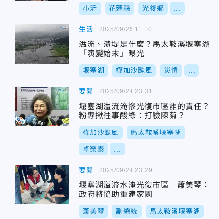
小沂
花蓮縣
光復鄉
...
生活
2025/09/25 11:10
溢流、潰堤是什麼？馬太鞍溪堰塞湖
「演變始末」曝光
堰塞湖
樺加沙颱風
災情
...
要聞
2025/09/24 23:31
堰塞湖溢流淹慘光復市區誰的責任？
粉專揪往事酸綠：打臉陳菊？
樺加沙颱風
馬太鞍溪堰塞湖
卓榮泰
...
要聞
2025/09/24 23:29
堰塞湖溢流水淹光復市區 蕭美琴：
政府將協助重建家園
蕭美琴
副總統
馬太鞍溪堰塞湖