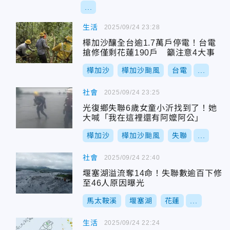
...
生活
2025/09/24 23:28
樺加沙釀全台逾1.7萬戶停電！台電
搶修僅剩花蓮190戶 籲注意4大事
樺加沙
樺加沙颱風
台電
...
社會
2025/09/24 23:25
光復鄉失聯6歲女童小沂找到了！她
大喊「我在這裡還有阿嬤阿公」
樺加沙
樺加沙颱風
失聯
...
社會
2025/09/24 22:40
堰塞湖溢流奪14命！失聯數逾百下修
至46人原因曝光
馬太鞍溪
堰塞湖
花蓮
...
生活
2025/09/24 22:24