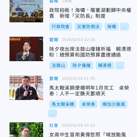
要聞
2天前
政院拍板！海嘯、堰塞湖劃歸中央權
責 新增「災防長」制度
行政院會
災害防救法
海嘯
...
要聞
2026/02/16 22:30
除夕夜出席法鼓山撞鐘祈福 賴清德
盼：總預算和國防預算盡速通過
法鼓山
除夕撞鐘
賴清德
...
要聞
2025/11/29 21:35
馬太鞍溪鋼便橋明年1月完工 卓榮
泰：人不一定勝天要順天
馬太鞍溪橋
卓榮泰
樺加沙颱風
...
社會
2025/11/29 10:12
女高中生冒用黃偉哲照「喊放颱風