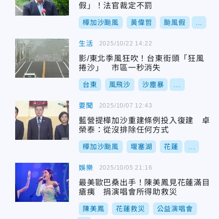
假」！法官裁定不罰
樺加沙颱風
黃偉哲
颱風假
...
生活
2025/10/22 14:22
影/東北季風狂吹！台東街頭「狂風
捲沙」 市區一秒消失
台東
風飛沙
沙塵暴
...
要聞
2025/10/07 12:43
藍營提樺加沙重建條例投入復建 卓
榮泰：從沒排除任何方式
樺加沙颱風
堰塞湖
花蓮
...
娛樂
2025/10/05 21:16
最美歐巴桑出手！陳美鳳見花蓮滿目
瘡痍 捐演唱會所得助救災
陳美鳳
花蓮救災
公益演唱會