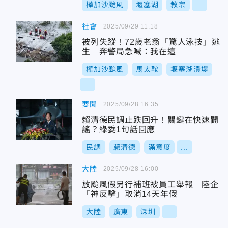
樺加沙颱風
堰塞湖
教宗
...
社會
2025/09/29 11:18
被列失蹤！72歲老翁「驚人泳技」逃
生 奔警局急喊：我在這
樺加沙颱風
馬太鞍
堰塞湖潰堤
...
要聞
2025/09/28 16:35
賴清德民調止跌回升！關鍵在快速闢
謠？綠委1句話回應
民調
賴清德
滿意度
...
大陸
2025/09/28 16:00
放颱風假另行補班被員工舉報 陸企
「神反擊」取消14天年假
大陸
廣東
深圳
...