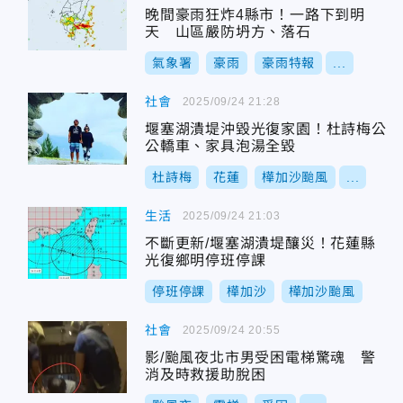
晚間豪雨狂炸4縣市！一路下到明
天 山區嚴防坍方、落石
氣象署
豪雨
豪雨特報
...
社會
2025/09/24 21:28
堰塞湖潰堤沖毀光復家園！杜詩梅公
公轎車、家具泡湯全毀
杜詩梅
花蓮
樺加沙颱風
...
生活
2025/09/24 21:03
不斷更新/堰塞湖潰堤釀災！花蓮縣
光復鄉明停班停課
停班停課
樺加沙
樺加沙颱風
社會
2025/09/24 20:55
影/颱風夜北市男受困電梯驚魂 警
消及時救援助脫困