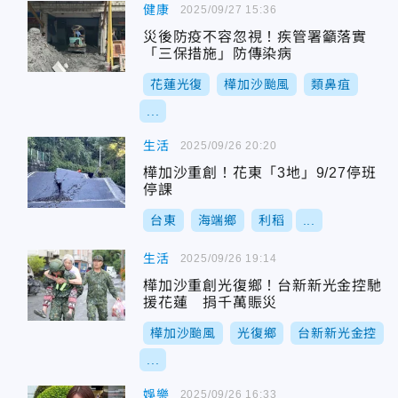
健康
2025/09/27 15:36
災後防疫不容忽視！疾管署籲落實
「三保措施」防傳染病
花蓮光復
樺加沙颱風
類鼻疽
...
生活
2025/09/26 20:20
樺加沙重創！花東「3地」9/27停班
停課
台東
海端鄉
利稻
...
生活
2025/09/26 19:14
樺加沙重創光復鄉！台新新光金控馳
援花蓮 捐千萬賑災
樺加沙颱風
光復鄉
台新新光金控
...
娛樂
2025/09/26 16:33