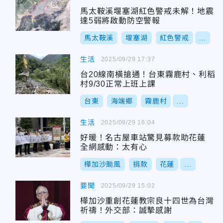
馬太鞍溪堰塞湖紅色警戒未解！地震
達5弱將啟動防空警報
馬太鞍溪
堰塞湖
紅色警戒
...
生活
2025/09/29 17:37
台20線南橫搶通！台東霧鹿村、利稻
村9/30正常上班上課
台東
海端鄉
霧鹿村
...
生活
2025/09/29 16:04
好暖！名古屋車站驚見募款助花蓮
全網感動：太有心
樺加沙颱風
捐款
花蓮
...
要聞
2025/09/29 15:02
樺加沙重創花蓮教宗良十四世為台灣
祈禱！外交部：誠摯感謝