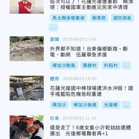
這次可以了！花蓮光復遭重創 賴清
德：授權國軍主動進災民家中清理
馬太鞍溪堰塞湖
賴清德
國防部長
...
要聞
2025/09/25 17:45
外界都不知道！台東偏鄉斷路、斷
電、斷網 伍麗華急求援
樺加沙颱風
霧鹿村
利稻村
...
體育
2025/09/25 15:00
花蓮光復國中棒球場遭洪水沖毀！國
手搖籃陷危機急盼重建
樺加沙
樺加沙颱風
光復鄉
...
社會
2025/09/25 11:16
還是走了！6歲女童小沂乾姑姑遺體
運出 光復鄉罹難者再+1