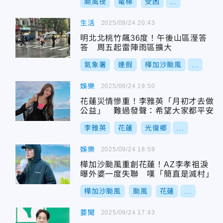
颱風夜
電梯
受困
...
生活
2025/09/24 20:43
明北北桃竹飆36度！午後山區溼答
答 周五起雷陣雨區擴大
氣象署
連假
樺加沙颱風
...
娛樂
2025/09/24 19:50
花蓮災情慘重！李雅英「月初才去做
公益」 難過發聲：希望大家都平安
李雅英
花蓮
光復鄉
...
娛樂
2025/09/24 18:59
樺加沙颱風重創花蓮！AZ李孝祖淚
曝外婆一度失聯 嘆「簡直是滅村」
樺加沙颱風
颱風
花蓮
...
要聞
2025/09/24 17:43