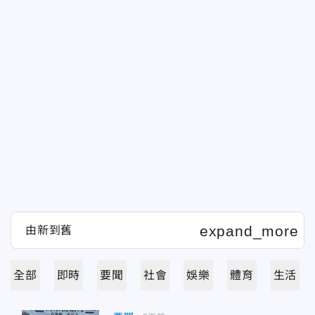
全部
即時
要聞
社會
娛樂
體育
生活