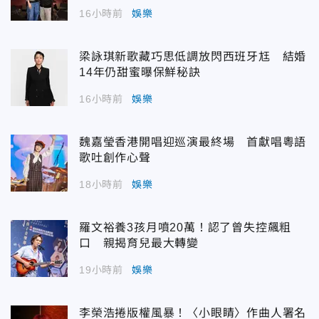
16小時前
娛樂
梁詠琪新歌藏巧思低調放閃西班牙尪 結婚
14年仍甜蜜曝保鮮秘訣
16小時前
娛樂
魏嘉瑩香港開唱迎巡演最終場 首獻唱粵語
歌吐創作心聲
18小時前
娛樂
羅文裕養3孩月噴20萬！認了曾失控飆粗
口 親揭育兒最大轉變
19小時前
娛樂
李榮浩捲版權風暴！〈小眼睛〉作曲人署名