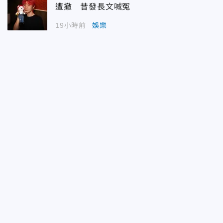
遭撤 昔發長文喊冤
19小時前
娛樂