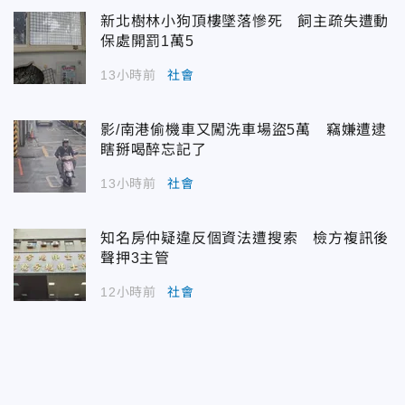
新北樹林小狗頂樓墜落慘死 飼主疏失遭動
保處開罰1萬5
13小時前
社會
影/南港偷機車又闖洗車場盜5萬 竊嫌遭逮
瞎掰喝醉忘記了
13小時前
社會
知名房仲疑違反個資法遭搜索 檢方複訊後
聲押3主管
12小時前
社會