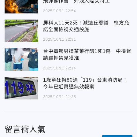
飛彈操作書 外洩大陸女特工
2025/10/11 22:54
屏科大11天2死！減速丘惹議 校方允
諾全面檢視交通設施
2025/10/11 22:31
台中毒駕男撞茶葉行釀1死1傷 中檢聲
請羈押禁見獲准
2025/10/11 22:14
1歲童狂撥80通「119」台東消防局：
今年已近萬通無效報案
2025/10/11 21:25
留言衝人氣