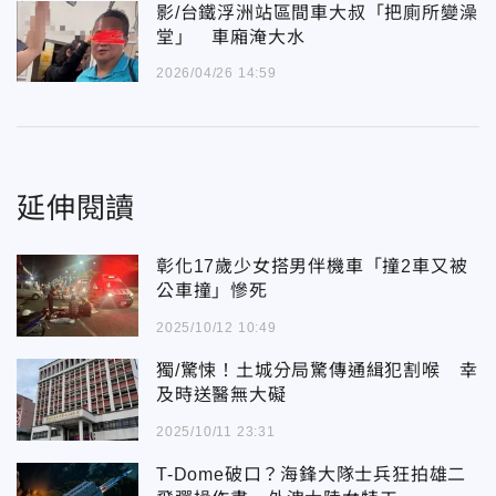
影/台鐵浮洲站區間車大叔「把廁所變澡
堂」 車廂淹大水
2026/04/26 14:59
延伸閱讀
彰化17歲少女搭男伴機車「撞2車又被
公車撞」慘死
2025/10/12 10:49
獨/驚悚！土城分局驚傳通緝犯割喉 幸
及時送醫無大礙
2025/10/11 23:31
T-Dome破口？海鋒大隊士兵狂拍雄二