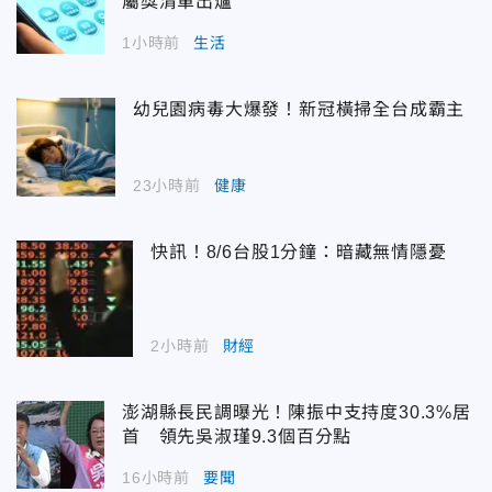
屬獎清單出爐
1小時前
生活
幼兒園病毒大爆發！新冠橫掃全台成霸主
23小時前
健康
快訊！8/6台股1分鐘：暗藏無情隱憂
2小時前
財經
澎湖縣長民調曝光！陳振中支持度30.3%居
首 領先吳淑瑾9.3個百分點
16小時前
要聞