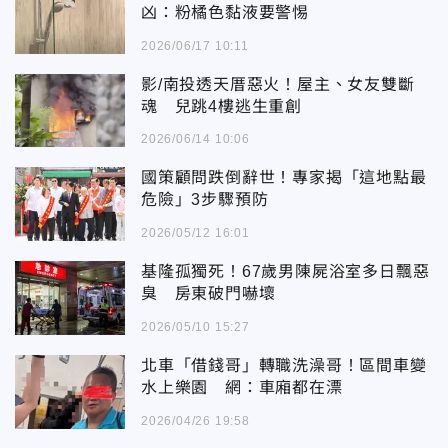
凶：粉橘色黏液要警惕
2026/06/17 10:11
影/南投透天厝惡火！屋主、女友雙斷
魂 兒跳4樓逃生重創
2026/06/14 10:06
國策顧問跌倒辭世！專家揭「這地點最
危險」3步驟預防
2026/05/12 16:01
基隆孤獨死！67歲男陳屍浴室多日飄惡
臭 房東破門嚇壞
2026/05/10 15:27
北車「借錢哥」轉職洗澡哥！區間車變
水上樂園 網：車廂都在漂
2026/04/26 19:58