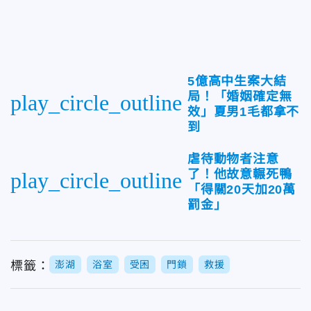
5億高中生案大結
局！「婚姻確定無
play_circle_outline
效」夏男1毛都拿不
到
虐待動物者注意
了！他故意輾死鴨
play_circle_outline
「得關20天加20萬
罰金」
標籤：
澎湖
浴室
受困
門鎖
救援