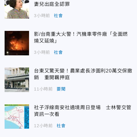
妻兒出庭全認罪
3小時前
社會
影/台南重大火警！汽機車零件廠「全面燃
燒又延燒」
3小時前
社會
台東又驚天變！農業處長涉圖利20萬交保撤
銷 重開羈押庭
11小時前
要聞
社子浮線南安社遶境周日登場 士林警交管
資訊一次看
12小時前
社會