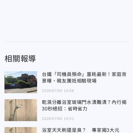
相關報導
台鐵「司機員殞命」噩耗最新！家庭背
景曝、親友團抵相驗現場
2026/07/30 16:08
乾濕分離浴室玻璃門水漬難清？內行揭
30秒絕招：省時省力
2026/07/05 16:51
浴室天天刷還是臭？ 專家揭3大元