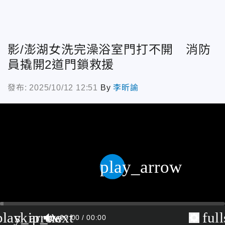
影/澎湖女洗完澡浴室門打不開 消防
員撬開2道門鎖救援
發布: 2025/10/12 12:51
By
李昕諭
play_arrow
play_arrow
skip_next
ful
00:00
00:00