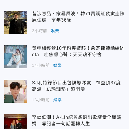
昔涉毒品、家暴風波！韓71萬網紅裴寅圭陳
屍住處 享年36歲
2小時前
娛樂
吳申梅經營10年粉專遭駭！急寄律師函給M
eta 吐焦慮心聲：天天魂不守舍
14小時前
娛樂
SJ利特錄節目出包誤導隊友 神童頂37度
高溫「趴瑜珈墊」超崩潰
16小時前
娛樂
罕談低潮！A-Lin認曾想退出歌壇當全職媽
媽 靠記者一句話翻轉人生