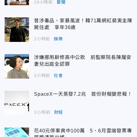
19小時前
要聞
昔涉毒品、家暴風波！韓71萬網紅裴寅圭陳
屍住處 享年36歲
2小時前
娛樂
涉嫌挪用辭修高中公款 前監察院長陳履安
妻兒出庭全認罪
3小時前
社會
SpaceX一天蒸發7.2兆 首份財報變悲報！
3小時前
財經
花40元停車爽中100萬 5、6月雲端發票專