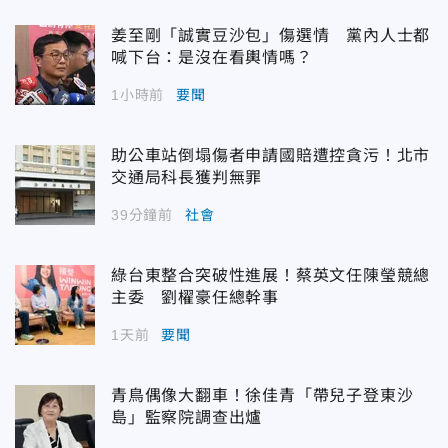
姜至剛「誠實豆沙包」傷選情 黨內人士都
喊下台：是沒在看輿情嗎？
1小時前
要聞
助公車站倒塌傷者申請國賠遭控貪污！北市
交通局科長獲判無罪
39分鐘前
社會
綠台東整合突破性進展！蔡英文任陳瑩競總
主委 劉櫂豪任總幹事
1天前
要聞
青鳥偶像大翻車！徐佳青「帶兒子登東沙
島」監察院調查出爐