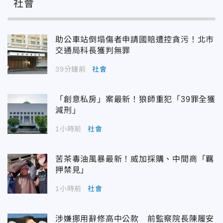
社會
助公車站倒塌傷者申請國賠遭控貪污！北市
交通局科長獲判無罪
39分鐘前
社會
「創意私房」案最新！狼師重犯「39罪全獲
減刑」
1小時前
社會
苦茶毒油風暴最新！威加採購、中間商「羈
押禁見」
1小時前
社會
涉嫌挪用辭修高中公款 前監察院長陳履安