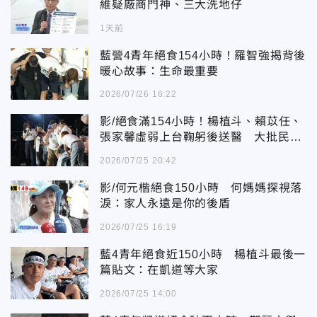
維疑廠商門神、三大洗地仔
1天前
藍營4青年絕食154小時！羅智強揭背後
暖心故事：生命最重要
2026/07/26 16:22
影/絕食滿154小時！楊植斗、賴苡任、
張家馨虛弱上台鞠躬後送醫 大批民眾
淚送
2026/07/25 20:42
影/何元楷絕食150小時 何媽媽探視落
淚：家人永遠是你的後盾
2026/07/25 16:19
藍4青年絕食近150小時 楊植斗最後一
篇貼文：在凱道等大家
2026/07/25 14:00