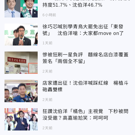
持度51.7%、沈伯洋46.7%
6小時前
徐巧芯喊別學青鳥大罷免出征「東發
號」 沈伯洋嗆：大家都ｍove on了
1天前
慘被狂刷一星負評 麵線名店白漆覆蓋
簽名「兩個全不留」
2天前
店家遭出征！沈伯洋喊踩紅線 楊植斗
砲轟雙標
2天前
狂讚沈伯洋「橘色」主視覺 下秒被問
沒受邀？高嘉瑜尬笑：呵呵呵
2天前