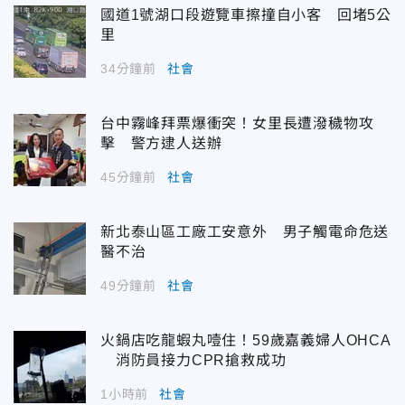
國道1號湖口段遊覽車擦撞自小客 回堵5公
里
34分鐘前
社會
台中霧峰拜票爆衝突！女里長遭潑穢物攻
擊 警方逮人送辦
45分鐘前
社會
新北泰山區工廠工安意外 男子觸電命危送
醫不治
49分鐘前
社會
火鍋店吃龍蝦丸噎住！59歲嘉義婦人OHCA
消防員接力CPR搶救成功
1小時前
社會