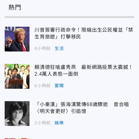
熱門
川普簽署行政命令！限縮出生公民權並「禁
生育旅遊」打擊移民
8小時前
生活
賴清德狂嗆盧秀燕 最新網路投票太震撼！
2.4萬人表態一面倒
6小時前
要聞
「小秦漢」張海漢驚傳68歲驟逝 昔合唱
〈明天會更好〉引追憶
2小時前
娛樂