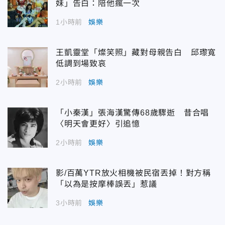
妹」告白：陪他瘋一次
1小時前
娛樂
王凱靈堂「燦笑照」藏對母親告白 邱瓈寬
低調到場致哀
2小時前
娛樂
「小秦漢」張海漢驚傳68歲驟逝 昔合唱
〈明天會更好〉引追憶
2小時前
娛樂
影/百萬YTR放火相機被民宿丟掉！對方稱
「以為是按摩棒誤丟」惹議
3小時前
娛樂