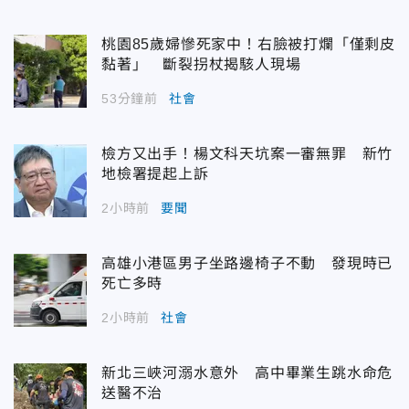
桃園85歲婦慘死家中！右臉被打爛「僅剩皮
黏著」 斷裂拐杖揭駭人現場
53分鐘前
社會
檢方又出手！楊文科天坑案一審無罪 新竹
地檢署提起上訴
2小時前
要聞
高雄小港區男子坐路邊椅子不動 發現時已
死亡多時
2小時前
社會
新北三峽河溺水意外 高中畢業生跳水命危
送醫不治