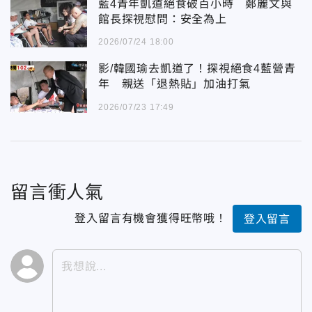
藍4青年凱道絕食破百小時 鄭麗文與
館長探視慰問：安全為上
2026/07/24 18:00
影/韓國瑜去凱道了！探視絕食4藍營青
年 親送「退熱貼」加油打氣
2026/07/23 17:49
留言衝人氣
登入留言有機會獲得旺幣哦！
登入留言