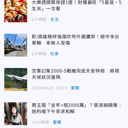
大樂透頭獎保證1億！財運最旺「5星座、5
生肖」一次看
2小時前
生活
影/高雄楠梓強風吹垮外牆鷹架！砸中多台
車輛 幸無人受傷
2小時前
社會
空軍幻象2000-5戰機完成天安特檢 將視
天候狀況復飛
2024/09/23 10:19
要聞
周玉蔻「坐牢+賠2000萬」？張淑娟親曝：
她約喝下午茶求和解
19小時前
要聞