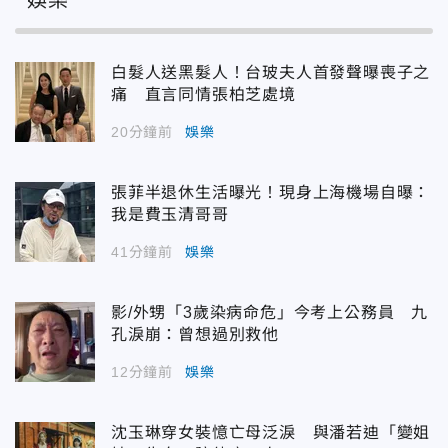
娛樂
白髮人送黑髮人！台玻夫人首發聲曝喪子之
痛 直言同情張柏芝處境
20分鐘前
娛樂
張菲半退休生活曝光！現身上海機場自曝：
我是費玉清哥哥
41分鐘前
娛樂
影/外甥「3歲染病命危」今考上公務員 九
孔淚崩：曾想過別救他
12分鐘前
娛樂
沈玉琳穿女裝憶亡母泛淚 與潘若迪「變姐