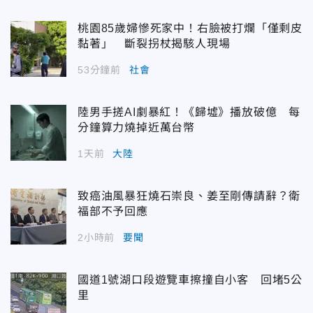
桃園85歲婦慘死家中！右臉被打爛「僅剩皮
黏著」 斷裂拐杖揭駭人現場
53分鐘前
社會
陸男手搓AI劇暴紅！《歸墟》播放破億 每
分鐘算力燒掉近萬台幣
1天前
大陸
致癌油風暴狂燒石崇良、姜至剛傳請辭？衛
福部不予回應
2小時前
要聞
國道1號湖口段遊覽車擦撞自小客 回堵5公
里