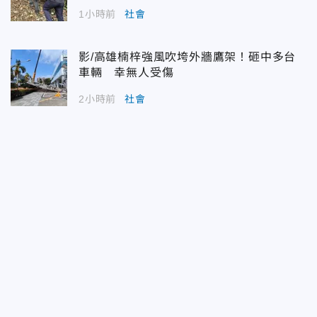
1小時前
社會
影/高雄楠梓強風吹垮外牆鷹架！砸中多台
車輛 幸無人受傷
2小時前
社會