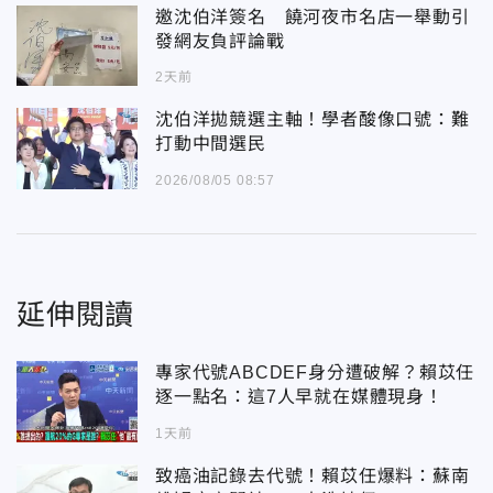
邀沈伯洋簽名 饒河夜市名店一舉動引
發網友負評論戰
2天前
沈伯洋拋競選主軸！學者酸像口號：難
打動中間選民
2026/08/05 08:57
延伸閱讀
專家代號ABCDEF身分遭破解？賴苡任
逐一點名：這7人早就在媒體現身！
1天前
致癌油記錄去代號！賴苡任爆料：蘇南