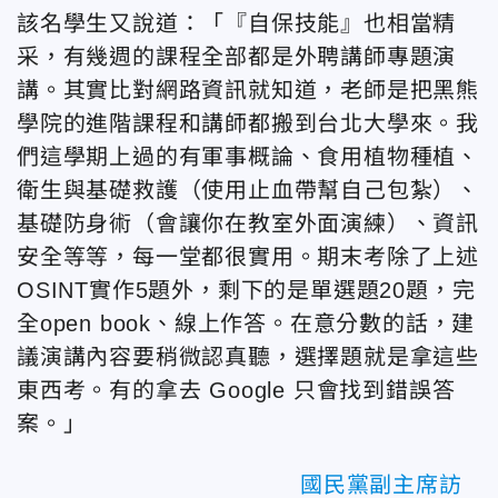
該名學生又說道：「『自保技能』也相當精
采，有幾週的課程全部都是外聘講師專題演
講。其實比對網路資訊就知道，老師是把黑熊
學院的進階課程和講師都搬到台北大學來。我
們這學期上過的有軍事概論、食用植物種植、
衛生與基礎救護（使用止血帶幫自己包紮）、
基礎防身術（會讓你在教室外面演練）、資訊
安全等等，每一堂都很實用。期末考除了上述
OSINT實作5題外，剩下的是單選題20題，完
全open book、線上作答。在意分數的話，建
議演講內容要稍微認真聽，選擇題就是拿這些
東西考。有的拿去 Google 只會找到錯誤答
案。」
國民黨副主席訪