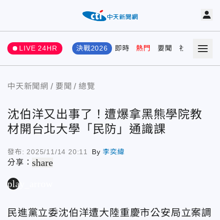
LIVE 24HR
決戰2026
即時
熱門
要聞
社會
娛樂
中天新聞網
要聞
總覽
沈伯洋又出事了！遭爆拿黑熊學院教
材開台北大學「民防」通識課
發布:
2025/11/14 20:11
By
李奕緯
share
分享：
play_arrow
民進黨立委沈伯洋遭大陸重慶市公安局立案調