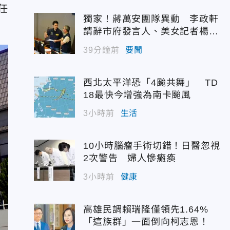
任
獨家！蔣萬安團隊異動 李政軒
請辭市府發言人、美女記者楊沛
緰助陣
39分鐘前
要聞
西北太平洋恐「4颱共舞」 TD
18最快今增強為南卡颱風
3小時前
生活
10小時腦瘤手術切錯！日醫忽視
2次警告 婦人慘癱瘓
3小時前
健康
高雄民調賴瑞隆僅領先1.64%
「這族群」一面倒向柯志恩！