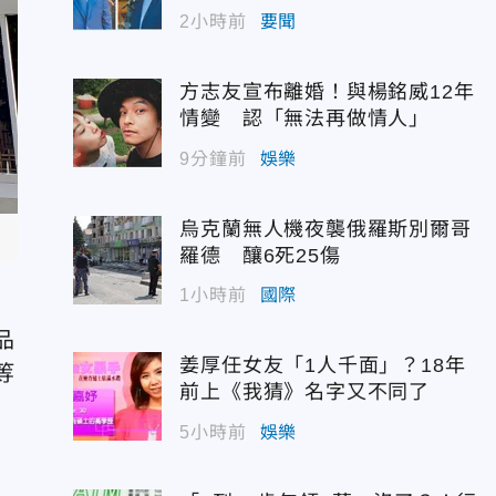
2小時前
要聞
方志友宣布離婚！與楊銘威12年
情變 認「無法再做情人」
9分鐘前
娛樂
烏克蘭無人機夜襲俄羅斯別爾哥
羅德 釀6死25傷
1小時前
國際
品
姜厚任女友「1人千面」？18年
等
前上《我猜》名字又不同了
5小時前
娛樂