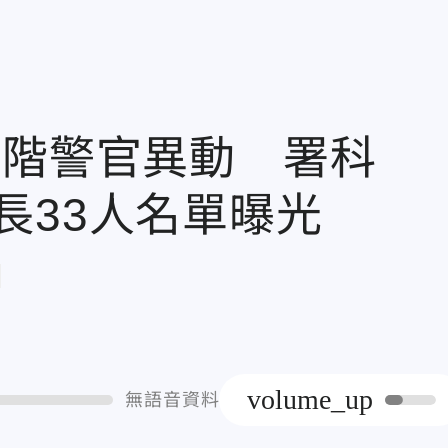
高階警官異動 署科
長33人名單曝光
章
volume_up
無語音資料