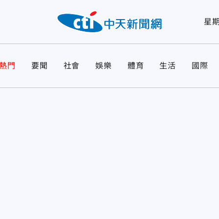
星
熱門
要聞
社會
娛樂
體育
生活
國際