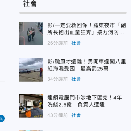
社會
影/一定要救回你！羅東夜市「副
所長抱出血童狂奔」接力消防搶
命
26分鐘前
社會
影/颱風才遠離！男開車違闖八里
紅海灘受困 最高罰25萬
34分鐘前
社會
連鎖電腦門市涉地下匯兌！4年
洗錢2.6億 負責人遭逮
43分鐘前
社會