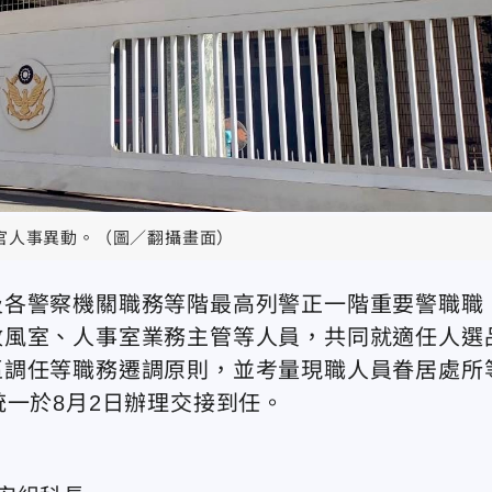
官人事異動。（圖／翻攝畫面）
及各警察機關職務等階最高列警正一階重要警職職
政風室、人事室業務主管等人員，共同就適任人選
區調任等職務遷調原則，並考量現職人員眷居處所
統一於8月2日辦理交接到任。