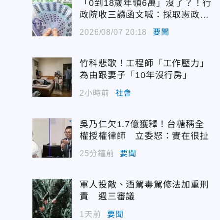
「0到18歲年領6萬」沒了？！行
政院收三讀函文喊：採取憲政作
為
2026/08/07 20:18
要聞
竹科悲歌！工程師「工作壓力」
為由跟妻子「10年沒行房」
2小時前
社會
吳乃仁欠1.7億獲釋！台糖稱全
權授權律師 立委怒：實在很扯
25分鐘前
要聞
軍人投敵、酒駕毒駕修法加重刑
責 週三審議
1天前
要聞