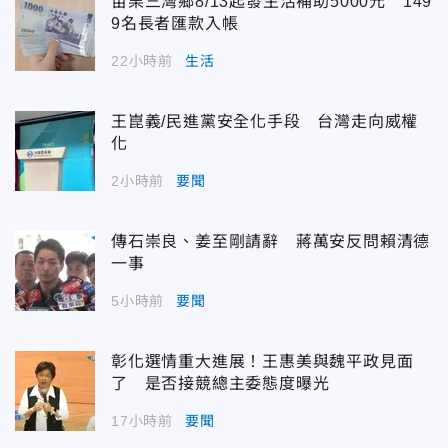
苗栗三灣鄉8/13起發生活補助5000元 149
9名長者匯款入帳
22小時前
生活
王崑義/民進黨安全化手段 台灣走向威權
化
2小時前
要聞
傳石崇良、姜至剛請辭 蔣萬安反問賴清德
一事
5小時前
要聞
彰化選情重大進展！王惠美與魏平政見面
了 是否接競總主委態度曝光
17小時前
要聞