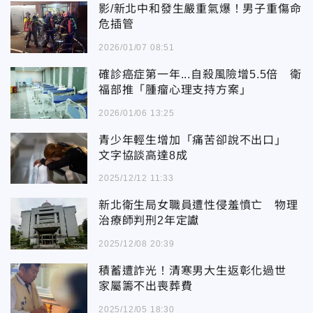
影/新北中和發生嚴重氣爆！男子重傷命
危插管
2026/01/07 08:51
確診癌症第一年...自殺風險增5.5倍 衛
福部推「腫瘤心理支持方案」
2026/01/06 13:25
青少年輕生增加「痛苦卻說不出口」
文字協談高達8成
2025/12/12 11:33
新北衛生局女職員遭性侵羞憤亡 物理
治療師判刑2年定讞
2025/12/08 20:39
積蓄遭詐光！清寒男大生返彰化過世
家屬籌不出喪葬費
2025/12/05 18:30