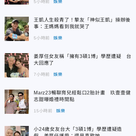
5小時前
娛樂
王凱人生殺青了！摯友「神似王凱」操辦後
事：王媽媽看到我就哭了
5小時前
娛樂
姜厚任女友稱「擁有3碩1博」學歷遭疑 台
大回應了
7小時前
娛樂
Marz23暢聊育兒經鬆口2胎計畫 玖壹壹健
志甜曝婚禮時間點
15小時前
娛樂
小24歲女友台大「3碩1博」學歷遭疑造
假 姜厚任護愛：還是喜歡她