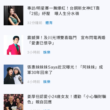
專訪/明星賽一舞爆紅！台鋼新女神ET靠
「2招」紓壓 曝人生分水嶺
32分鐘前
體育
震撼彈！及川光博雙喜臨門 宣布閃電再婚
「愛妻已懷孕」
3小時前
娛樂
張惠妹妹妹Saya近況曝光！「阿妹妹」成
軍30年回來了
4小時前
娛樂
姜厚任認愛小24歲女友！遭勸「小心騙財騙
色」親自回應