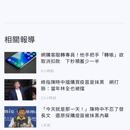
相關報導
網購客服轉專員！他手把手「轉帳」欲
取消扣款 下秒積蓄少一半
6小時前
綠指陳時中擋購買疫苗是抹黑 網打
臉：當年林全也被擋
23小時前
「今天就是那一天！」陳時中不忍了發
長文 還原採購疫苗被抹黑內幕
1天前