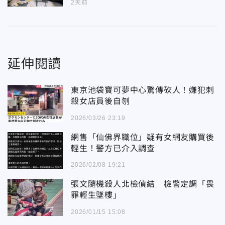
2天前
延伸閱讀
東京池袋寶可夢中心驚傳砍人！嫌犯刺
殺女店員後自刎
2026/03/26 23:19
網售「仙佛界職位」疑有女網友購買後
輕生！警方已介入調查
2026/02/08 19:21
張文隨機殺人北檢偵結 檢警定調「畏
罪輕生墜樓」
2026/01/15 15:08