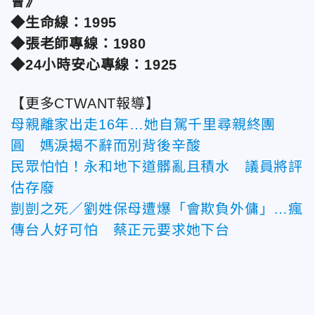
會》
◆生命線：1995
◆張老師專線：1980
◆24小時安心專線：1925
【更多CTWANT報導】
母親離家出走16年…她自駕千里尋親終團
圓 媽淚揭不辭而別背後辛酸
民眾怕怕！永和地下道髒亂且積水 議員將評
估存廢
剴剴之死／劉姓保母遭爆「會欺負外傭」…瘋
傳台人好可怕 蔡正元要求她下台