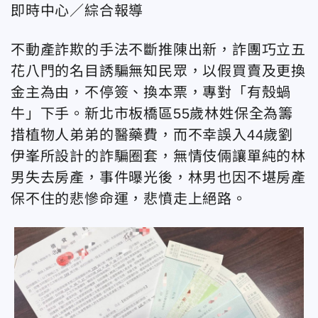
即時中心／綜合報導
不動產詐欺的手法不斷推陳出新，詐團巧立五
花八門的名目誘騙無知民眾，以假買賣及更換
金主為由，不停簽、換本票，專對「有殼蝸
牛」下手。新北市板橋區55歲林姓保全為籌
措植物人弟弟的醫藥費，而不幸誤入44歲劉
伊峯所設計的詐騙圈套，無情伎倆讓單純的林
男失去房產，事件曝光後，林男也因不堪房產
保不住的悲慘命運，悲憤走上絕路。