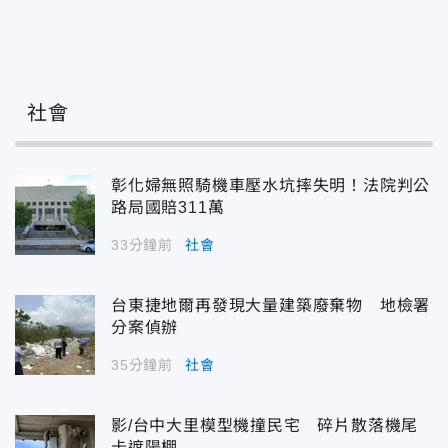
社會
彰化婦無照騎機車壓水坑摔失明！法院判公
路局國賠311萬
33分鐘前
社會
台東捷地爾再發現大量建築廢棄物 地檢署
分案偵辦
35分鐘前
社會
影/台中大里模型機撞民宅 碎片散落機尾
卡遮陽棚