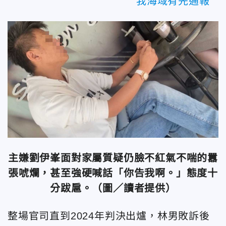
我海域有先通報
主嫌劉伊峯面對家屬質疑仍臉不紅氣不喘的囂
張唬爛，甚至強硬喊話「你告我啊。」態度十
分跋扈。（圖／讀者提供）
整場官司直到2024年判決出爐，林男敗訴後