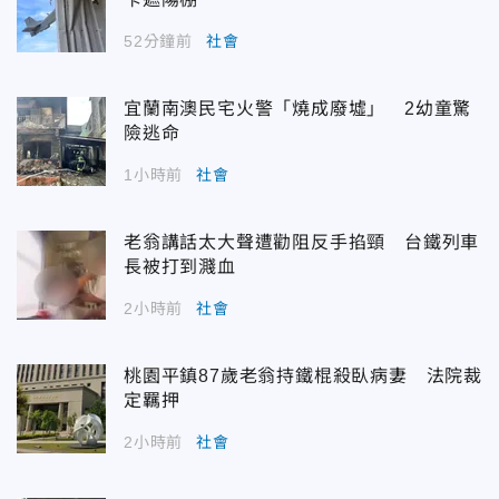
52分鐘前
社會
宜蘭南澳民宅火警「燒成廢墟」 2幼童驚
險逃命
1小時前
社會
老翁講話太大聲遭勸阻反手掐頸 台鐵列車
長被打到濺血
2小時前
社會
桃園平鎮87歲老翁持鐵棍殺臥病妻 法院裁
定羈押
2小時前
社會