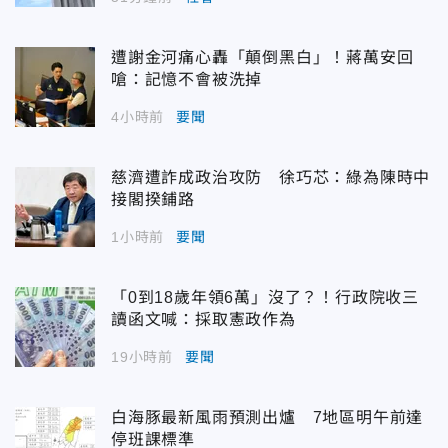
遭謝金河痛心轟「顛倒黑白」！蔣萬安回
嗆：記憶不會被洗掉
4小時前
要聞
慈濟遭詐成政治攻防 徐巧芯：綠為陳時中
接閣揆鋪路
1小時前
要聞
「0到18歲年領6萬」沒了？！行政院收三
讀函文喊：採取憲政作為
19小時前
要聞
白海豚最新風雨預測出爐 7地區明午前達
停班課標準