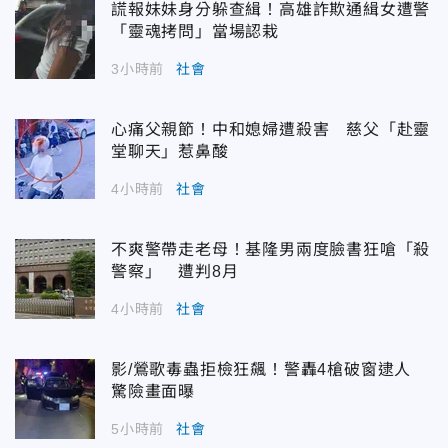
謊報妹妹身分躲查緝！高雄詐欺通緝女遭警
「靈魂拷問」當場認栽
3小時前
社會
心痛父親節！中和媳婦遭殺害 慈父「赴靈
堂聊天」惹鼻酸
4小時前
社會
不爽警帶走老母！基隆男兩度臉書狂嗆「殺
警察」 遭判8月
4小時前
社會
影/鶯歌毒蟲拒檢狂飆！警轟4槍破窗逮人
驚險畫面曝
5小時前
社會