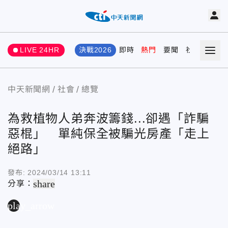
LIVE 24HR
決戰2026
即時
熱門
要聞
社會
娛樂
中天新聞網
社會
總覽
為救植物人弟奔波籌錢...卻遇「詐騙
惡棍」 單純保全被騙光房產「走上
絕路」
發布:
2024/03/14 13:11
share
分享：
play_arrow