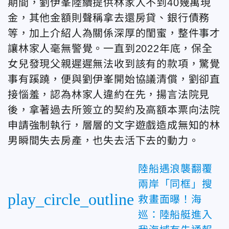
期間，劉伊峯陸續提供林家人不到40幾萬現
金，其他金額則聲稱拿去還房貸、銀行債務
等，加上介紹人為關係深厚的閨蜜，整件事才
讓林家人毫無警覺。一直到2022年底，保全
女兒發現父親遲遲無法收到該有的款項，驚覺
事有蹊蹺，便與劉伊峯開始協議清償，劉卻直
接惱羞，認為林家人違約在先，揚言法院見
後，拿著過去所簽立的契約及高額本票向法院
申請強制執行，層層的文字遊戲造成無知的林
男瞬間失去房產，也失去活下去的動力。
陸船遇浪襲翻覆
兩岸「同框」搜
play_circle_outline
救畫面曝！海
巡：陸船艇進入