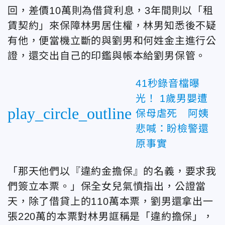
回，差價10萬則為借貸利息，3年間則以「租
賃契約」來保障林男居住權，林男知悉後不疑
有他，便當機立斷的與劉男和何姓金主進行公
證，還交出自己的印鑑與帳本給劉男保管。
41秒錄音檔曝
光！ 1歲男嬰遭
play_circle_outline
保母虐死 阿姨
悲喊：盼檢警還
原事實
「那天他們以『違約金擔保』的名義，要求我
們簽立本票。」保全女兒氣憤指出，公證當
天，除了借貸上的110萬本票，劉男還拿出一
張220萬的本票對林男誆稱是「違約擔保」，