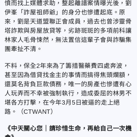
憤而找上媒體求助，整起離譜案情曝光後，劉
伊峯「詐屋祖師爺」的身分也慘遭起底。原
來，劉是天道盟聯正會成員，過去也曾涉靈骨
塔詐欺與房屋放貸等，劣跡斑斑的多項前科讓
林家人毛骨悚然，無法置信這輩子會與詐騙集
團牽扯不清。
不料，保全2年來為了籌措醫藥費四處奔波，
甚至因為借貸找金主的事情而搞得焦頭爛額，
還莫名背負巨款債務，唯一的房產也慘遭有心
人玩弄而不幸被強制執行，造成委屈的林男不
堪各方打擊，在今年3月5日被逼的走上絕
路。（CTWANT）
《中天關心您｜請珍惜生命，再給自己一次機