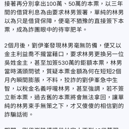
接著再分別拿出100萬、50萬的本票，以三年
間的借貸利息為由要求林男簽署，單純的林男
以為只是借貸保障，便毫不猶豫的直接簽下本
票，成為詐團眼中的待宰肥羊。
2個月後，劉伊峯發現林男毫無防備，便又以
金主利益喬不攏當藉口，要求林男更換另一位
吳姓金主，甚至加簽530萬的鉅額本票，林男
當時滿頭問號，質疑本票金額為何在短短2個
月內瞬間膨脹，不料，狡詐的劉伊峯急中生
智，以稅金名義呼嚨林男，甚至強調，若不簽
立新本票，過去舊的本票將會無法拿回，讓單
純的林男束手無策之下，才又傻傻的相信劉的
詐騙話術。