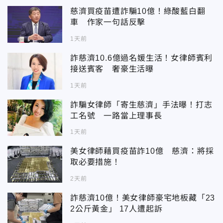
慈濟買疫苗遭詐騙10億！綠酸藍白翻
車 作家一句話反擊
1天前
詐慈濟10.6億過名媛生活！女律師賓利
接送賓客 奢豪生活曝
1天前
詐騙女律師「寄生慈濟」手法曝！打志
工名號 一路當上理事長
1天前
美女律師藉買疫苗詐10億 慈濟：將採
取必要措施！
2天前
詐慈濟10億！美女律師豪宅地板藏「23
2公斤黃金」 17人遭起訴