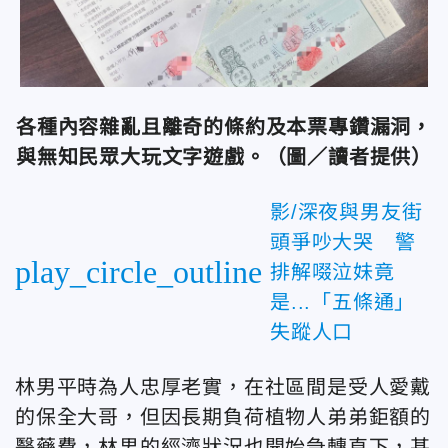
各種內容雜亂且離奇的條約及本票專鑽漏洞，
與無知民眾大玩文字遊戲。（圖／讀者提供）
影/深夜與男友街
頭爭吵大哭 警
play_circle_outline
排解啜泣妹竟
是...「五條通」
失蹤人口
林男平時為人忠厚老實，在社區間是受人愛戴
的保全大哥，但因長期負荷植物人弟弟鉅額的
醫藥費，林男的經濟狀況也開始急轉直下，甚