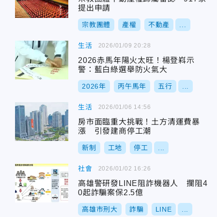
提出申請
宗教團體
產權
不動產
...
生活
2026/01/09 20:28
2026赤馬年陽火太旺！楊登嵙示
警：藍白綠選舉防火氣大
2026年
丙午馬年
五行
...
生活
2026/01/06 14:56
房市面臨重大挑戰！土方清運費暴
漲 引發建商停工潮
新制
工地
停工
...
社會
2026/01/02 16:26
高雄警研發LINE阻詐機器人 攔阻4
0起詐騙案保2.5億
高雄市刑大
詐騙
LINE
...