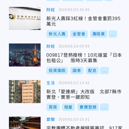
財經
2026/01/22 20:45
新光人壽踩3紅線！金管會重罰395
萬元
新光人壽
金管會
壽險業
...
財經
2026/01/19 09:55
009817登熱搜榜！10元搶當「日本
包租公」 限時3天募集
投資風險
國泰
配息
...
生活
2026/01/12 13:42
新北「愛連網」大改版 北部7縣市
實登、實景一鍵即知
買房
租屋
實價登錄
...
要聞
2026/01/10 15:01
宗教團體不動產權歸屬審認 917家