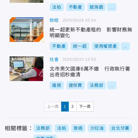
法拍
不動產
銘珠園
...
財經
2025/10/28 20:34
統一超更新不動產租約 影響財務無
明顯變化
不動產
統一超
使用權資產
...
社會
2025/10/23 15:59
北市男欠國庫6萬不繳 行政執行署
出奇招秒繳清
違規
健保費
法務部
...
上一頁
1
2
下一頁
相關標籤：
法務部
法拍
致癌
沙拉油
台北分署