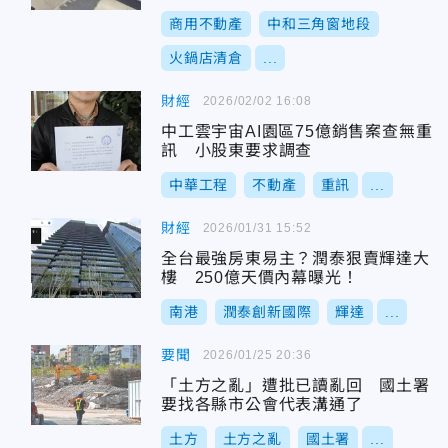
商用不動產
中和三角窗地段
火鍋店清倉
...
財經
2026/02/02 16:08
中工雲宇宙AI園區75億銷售案查無重
訊 小股東要求調查
中華工程
不動產
重訊
...
財經
2026/01/31 15:52
全台最強房東易主？潤泰狠賣輝達大
樓 250億天價內幕曝光！
南港
潤泰創新國際
輝達
...
要聞
2026/01/25 20:36
「土方之亂」遭批已讀亂回 國土署
要找各縣市公會代表溝通了
土方
土方之亂
國土署
...