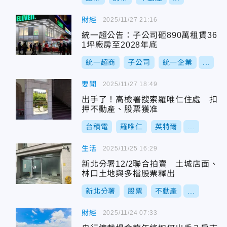
財經
2025/11/27 21:16
統一超公告：子公司砸890萬租賃36
1坪廠房至2028年底
統一超商
子公司
統一企業
...
要聞
2025/11/27 18:49
出手了！高檢署搜索羅唯仁住處 扣
押不動產、股票獲准
台積電
羅唯仁
英特爾
...
生活
2025/11/25 16:29
新北分署12/2聯合拍賣 土城店面、
林口土地與多檔股票釋出
新北分署
股票
不動產
...
財經
2025/11/24 07:33