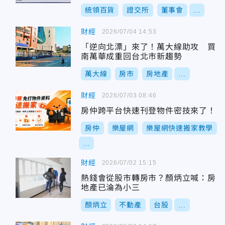
統領百貨
證交所
董事會
...
財經
2026/07/04 14:53
「逆向北漂」來了！萬大線助攻 買
南萬華成重回台北市新趨勢
萬大線
房市
房地產
...
財經
2026/07/03 08:46
房仲跨平台快速刊登物件密技來了！
房仲
樂屋網
樂屋網快速搬家教學
...
財經
2026/07/02 15:15
熱錢會從股市轉房市？顏炳立喊：房
地產已淪為小三
顏炳立
不動產
台股
...