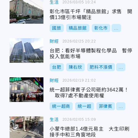
生活
2026/03/05 10:24
彰化市區千坪「精品旅館」求售 開
價13億引市場關注
國旅
精品旅館
彰化市
...
財經
2026/02/25 20:22
台肥：看好半導體製程化學品 暫停
投入氫能市場
台肥
陳右欣
肥料不漲價
...
財經
2026/02/19 21:02
統一超菲律賓子公司砸約3642萬！
取得7處不動產使用權
統一超商
統一超
菲律賓
...
生活
2026/02/05 15:09
小蒙牛總部1.4億元易主 大生印刷
接手中和三角窗地段