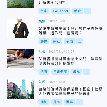
井急查全台5店
台中
LaLaport
稽查
...
娛樂
2026/05/06 10:06
燃燒生命拚業績！網紅房仲子杰靜謐
離世 遺作問：值得嗎？
房仲
網紅
子杰
...
社會
2026/04/13 16:07
父自書遺囑財產全給小女兒 法院認
侵害特留分判還姊妹
遺囑
自書遺囑
繼承
...
財經
2026/04/08 12:30
台幣貶值潮資產保衛戰！揭密十億級
大戶靠房產穩健布局的配置術
通膨
房市
匯率
...