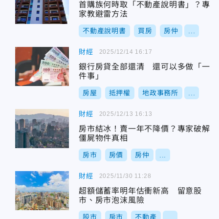
首購族何時取「不動產說明書」？專
家教避雷方法
不動產說明書
買房
房仲
...
財經
2025/12/14 16:17
銀行房貸全部還清 還可以多做「一
件事」
房屋
抵押權
地政事務所
...
財經
2025/12/13 16:13
房市結冰！賣一年不降價？專家破解
僵屍物件真相
房市
房價
房仲
...
財經
2025/11/30 11:28
超額儲蓄率明年估衝新高 留意股
市、房市泡沫風險
股市
房市
不動產
...