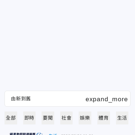
全部
即時
要聞
社會
娛樂
體育
生活