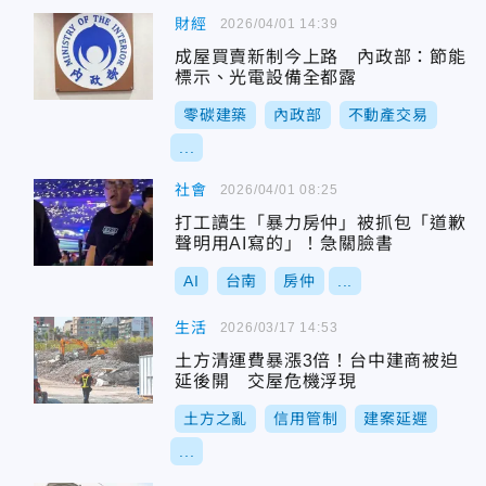
財經
2026/04/01 14:39
成屋買賣新制今上路 內政部：節能
標示、光電設備全都露
零碳建築
內政部
不動產交易
...
社會
2026/04/01 08:25
打工讀生「暴力房仲」被抓包「道歉
聲明用AI寫的」！急關臉書
AI
台南
房仲
...
生活
2026/03/17 14:53
土方清運費暴漲3倍！台中建商被迫
延後開 交屋危機浮現
土方之亂
信用管制
建案延遲
...