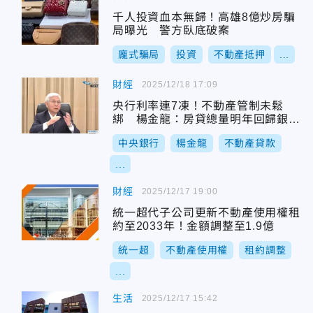
千人投資血本無歸！高雄8億炒房騙
局曝光 警方臥底破案
龐式騙局
投資
不動產抵押
...
財經
2025/12/18 17:09
央行利率連7凍！不動產管制未鬆
綁 楊金龍：房貸總量明年回歸銀行
自主
中央銀行
楊金龍
不動產貸款
...
財經
2025/12/17 19:00
統一超代子公司更新不動產使用權租
約至2033年！金額調整至1.9億
統一超
不動產使用權
租約調整
...
生活
2025/12/17 15:42