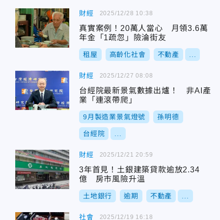
財經
2025/12/28 10:38
真實案例！20萬人當心 月領3.6萬
年金「1疏忽」險淪街友
租屋
高齡化社會
不動產
...
財經
2025/12/27 08:08
台經院最新景氣數據出爐！ 非AI產
業「連滾帶爬」
9月製造業景氣燈號
孫明德
台經院
...
財經
2025/12/21 20:59
3年首見！土銀建築貸款逾放2.34
億 房市風險升溫
土地銀行
逾期
不動產
...
社會
2025/12/19 16:18