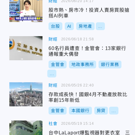
財經
2026/06/20 14:17
股市熱、房市冷！投資人賣房買股搶
搭AI列車
台股
AI
房地產
...
財經
2026/06/18 21:58
60名行員遭查！金管會：13家銀行
通報重大偶發
金管會
地政事務所
銀行業務
...
財經
2026/05/26 22:40
存款成長快！國銀4月不動產放款比
率創15年新低
金管會
本國銀行
房貸
...
社會
2026/05/19 15:14
台中LaLaport爆監視器對更衣室 三