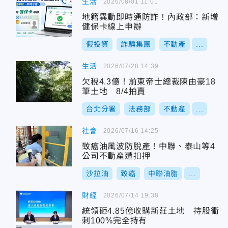
生活
2026/08/01 11:01
地籍異動即時通防詐！內政部：新增
健保卡線上申辦
假投資
詐騙集團
不動產
...
生活
2026/07/28 14:39
欠稅4.3億！前東帝士總裁陳由豪18
筆土地 8/4拍賣
台北分署
法務部
不動產
...
社會
2026/07/16 14:25
致癌油風波防脫產！中聯、泰山等4
公司不動產遭扣押
沙拉油
致癌
中聯油脂
...
財經
2026/07/14 19:38
統領砸4.85億收購新莊土地 持股衝
刺100%完全持有