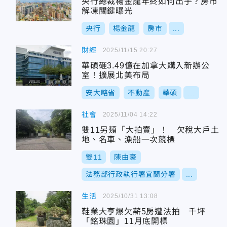
央行總裁楊金龍年終如何出手？房市
解凍關鍵曝光
央行
楊金龍
房市
...
財經
2025/11/15 20:27
華碩砸3.49億在加拿大購入新辦公
室！擴展北美布局
安大略省
不動產
華碩
...
社會
2025/11/04 14:22
雙11另類「大拍賣」！ 欠稅大戶土
地、名車、漁船一次競標
雙11
陳由豪
法務部行政執行署宜蘭分署
...
生活
2025/10/31 13:08
鞋業大亨爆欠薪5房遭法拍 千坪
「銘珠園」11月底開標