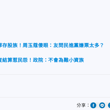
罪存股族！周玉蔻傻眼：友問民進黨嫌票太多？
度結算惹民怨！政院：不會為難小資族
分享：