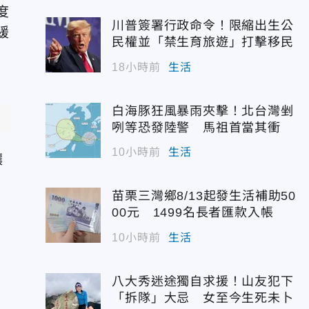
度
川普簽署行政命令！限縮出生公
緩
民權並「禁生育旅遊」打擊移民
18小時前
生活
白海豚狂風暴雨夾擊！北台灣剉
咧等恐發陸警 馬祖首當其衝
10小時前
生活
讓
苗栗三灣鄉8/13起發生活補助50
00元 1499名長者匯款入帳
10小時前
生活
八大秀迷途獨自求援！山友犯下
「拆隊」大忌 女至今生死未卜