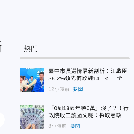
衛
熱門
臺中市長選情最新剖析：江啟臣
38.2%領先何欣純14.1% 全世
代支持度全面居首
12小時前
要聞
「0到18歲年領6萬」沒了？！行
政院收三讀函文喊：採取憲政作
為
8小時前
要聞