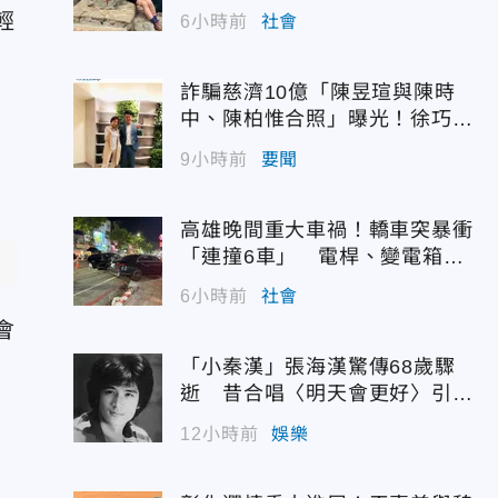
輕
6小時前
社會
詐騙慈濟10億「陳昱瑄與陳時
中、陳柏惟合照」曝光！徐巧芯
震撼出手
9小時前
要聞
高雄晚間重大車禍！轎車突暴衝
「連撞6車」 電桿、變電箱全
遭殃
6小時前
社會
會
「小秦漢」張海漢驚傳68歲驟
逝 昔合唱〈明天會更好〉引追
憶
12小時前
娛樂