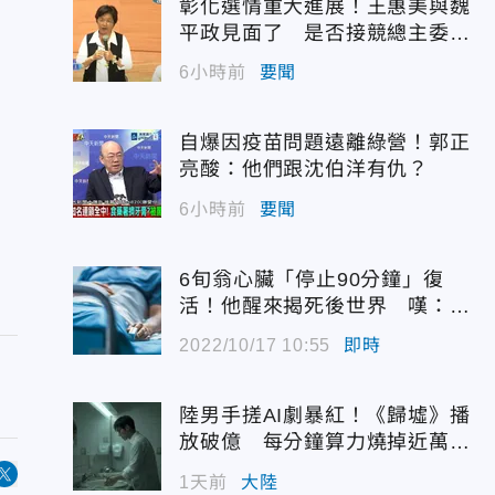
彰化選情重大進展！王惠美與魏
平政見面了 是否接競總主委態
度曝光
6小時前
要聞
自爆因疫苗問題遠離綠營！郭正
亮酸：他們跟沈伯洋有仇？
6小時前
要聞
6旬翁心臟「停止90分鐘」復
活！他醒來揭死後世界 嘆：很
恐怖…
2022/10/17 10:55
即時
陸男手搓AI劇暴紅！《歸墟》播
放破億 每分鐘算力燒掉近萬台
幣
1天前
大陸