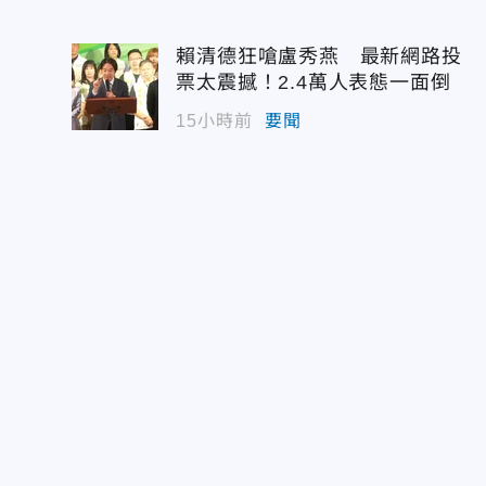
賴清德狂嗆盧秀燕 最新網路投
票太震撼！2.4萬人表態一面倒
15小時前
要聞