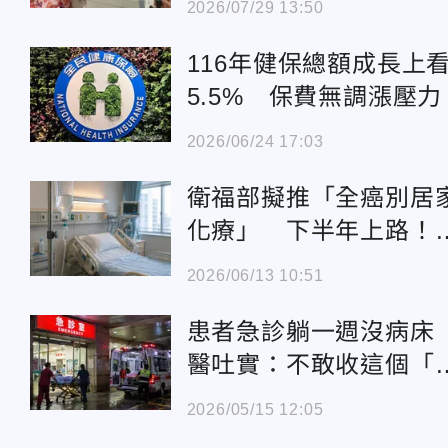
2026/07/29 13:50
116年健保總額成長上
5.5% 保費無調漲壓力
2026/06/24 17:03
衛福部擬推「全癌別居
化療」 下半年上路！
次仍須住院
2026/06/13 10:51
患者急診躺一週沒病
醫吐實：不敢收這個「
錢貨」！
2026/05/15 12:05