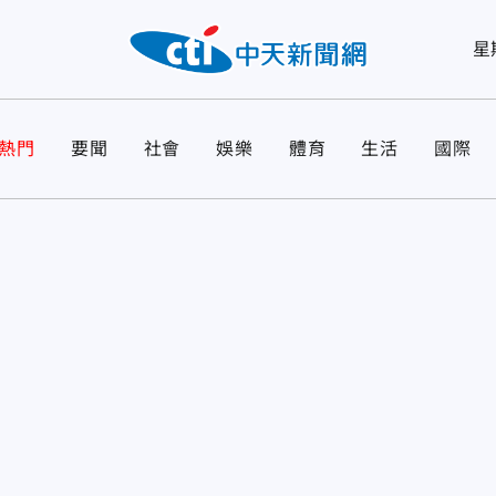
星
熱門
要聞
社會
娛樂
體育
生活
國際