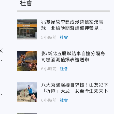
社會
看
兆基屋管李建成涉背信案滾雪
球 北檢晚間聲請羈押禁見！
5小時前
社會
家
影/新北五股聯結車自撞分隔島
首
司機酒測值爆表遭送辦
6小時前
社會
床
八大秀迷途獨自求援！山友犯下
「拆隊」大忌 女至今生死未卜
賠
6小時前
社會