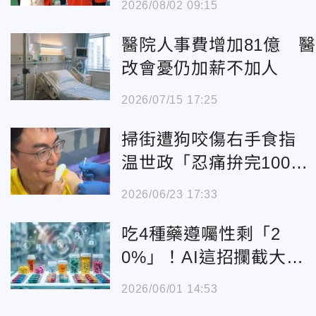
2026/08/02 09:15
醫院人事費增加81億 醫
改會憂仍加薪不加人
2026/07/15 17:25
掃街遭狗咬傷右手食指
温世政「忍痛拚完100
戶」再進急診室
2026/06/23 17:33
吃4種藥遵囑性剩「2
0%」！AI這招攔截大醫
院1天「500次」開錯藥
2026/06/01 14:53