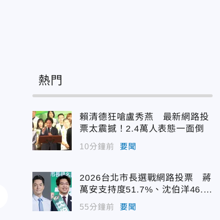
熱門
賴清德狂嗆盧秀燕 最新網路投
票太震撼！2.4萬人表態一面倒
10分鐘前
要聞
2026台北市長選戰網路投票 蔣
萬安支持度51.7%、沈伯洋46.
7%
55分鐘前
要聞