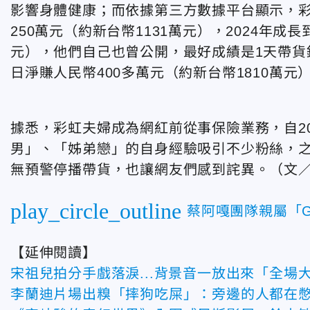
影響身體健康；而依據第三方數據平台顯示，彩
250萬元（約新台幣1131萬元），2024年成
元），他們自己也曾公開，最好成績是1天帶貨銷
日淨賺人民幣400多萬元（約新台幣1810萬元
據悉，彩虹夫婦成為網紅前從事保險業務，自2
男」、「姊弟戀」的自身經驗吸引不少粉絲，
無預警停播帶貨，也讓網友們感到詫異。（文／C
play_circle_outline
蔡阿嘎團隊親屬「
【延伸閱讀】
宋祖兒拍分手戲落淚...背景音一放出來「全場
李蘭迪片場出糗「摔狗吃屎」：旁邊的人都在