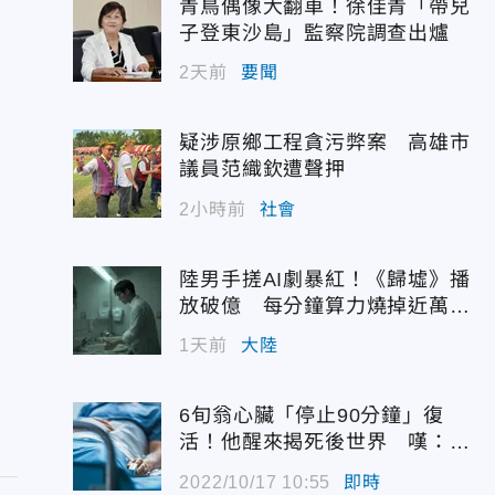
青鳥偶像大翻車！徐佳青「帶兒
子登東沙島」監察院調查出爐
2天前
要聞
疑涉原鄉工程貪污弊案 高雄市
議員范織欽遭聲押
2小時前
社會
陸男手搓AI劇暴紅！《歸墟》播
放破億 每分鐘算力燒掉近萬台
幣
1天前
大陸
6旬翁心臟「停止90分鐘」復
活！他醒來揭死後世界 嘆：很
恐怖…
2022/10/17 10:55
即時