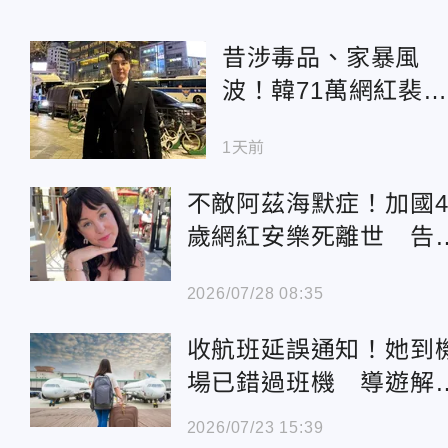
昔涉毒品、家暴風
波！韓71萬網紅裴寅
圭陳屍住處 享年36
1天前
歲
不敵阿茲海默症！加國4
歲網紅安樂死離世 告
影片惹鼻酸
2026/07/28 08:35
收航班延誤通知！她到
場已錯過班機 導遊解
了
2026/07/23 15:39