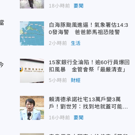
佳青回應了
18小時前
要聞
當
白海豚颱風進逼！氣象署估14:3
0發海警 爸爸節馬祖恐陸警
2小時前
生活
15家銀行全淪陷！逾60行員爆回
今
扣風暴 金管會祭「最嚴清查」
5小時前
財經
賴清德承諾社宅13萬戶變3萬
戶！劉世芳：找到地就蓋可能變
空餘屋
16小時前
要聞