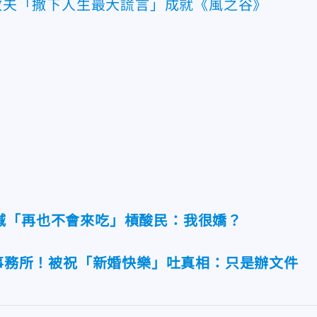
敏夫「撒下人生最大謊言」成就《風之谷》
喊「再也不會來吃」槓酸民：我很嬌？
政事務所！被祝「新婚快樂」吐真相：只是辦文件