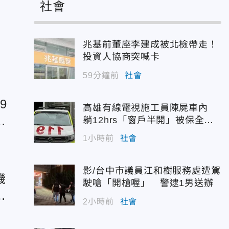
社會
兆基前董座李建成被北檢帶走！
投資人協商突喊卡
59分鐘前
社會
9
高雄有線電視施工員陳屍車內
別
躺12hrs「窗戶半開」被保全發
現
1小時前
社會
影/台中市議員江和樹服務處遭駕
機
駛嗆「開槍喔」 警逮1男送辦
答
2小時前
社會