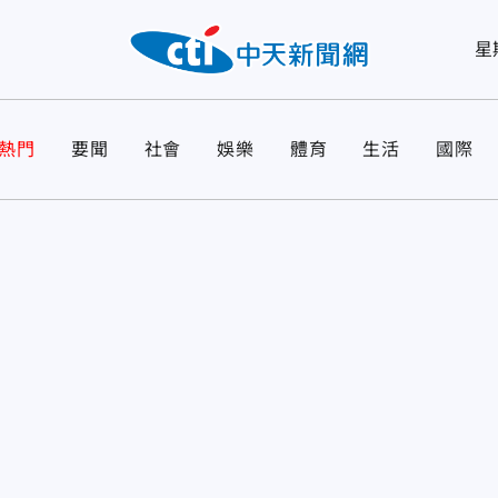
星
熱門
要聞
社會
娛樂
體育
生活
國際