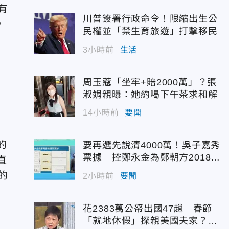
有
川普簽署行政命令！限縮出生公
，
民權並「禁生育旅遊」打擊移民
3小時前
生活
周玉蔻「坐牢+賠2000萬」？張
淑娟親曝：她約喝下午茶求和解
14小時前
要聞
的
要再選先說清4000萬！吳子嘉秀
票據 控鄭永金為鄭朝方2018選
直
縣長籌錢未還
的
2小時前
要聞
花2383萬公帑出國47趟 春節
「就地休假」探親美國夫家？徐
不