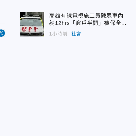
高雄有線電視施工員陳屍車內
躺12hrs「窗戶半開」被保全發
現
1小時前
社會