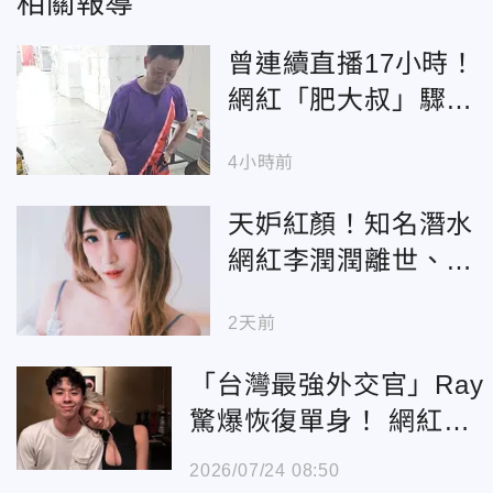
相關報導
曾連續直播17小時！
網紅「肥大叔」驟
逝 生前激瘦身形曝
4小時前
光
天妒紅顏！知名潛水
網紅李潤潤離世、母
悲慟證實
2天前
「台灣最強外交官」Ray
驚爆恢復單身！ 網紅女
友證實
2026/07/24 08:50