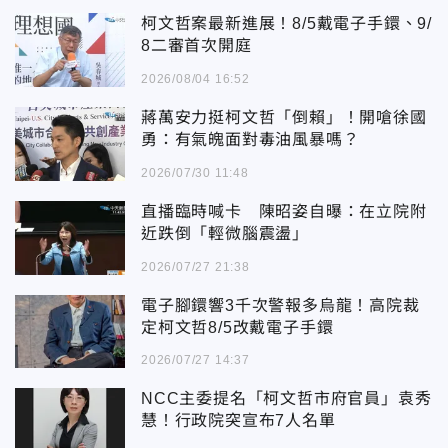
柯文哲案最新進展！8/5戴電子手鐶、9/
8二審首次開庭
2026/08/04 16:52
蔣萬安力挺柯文哲「倒賴」！開嗆徐國
勇：有氣魄面對毒油風暴嗎？
2026/07/30 11:48
直播臨時喊卡 陳昭姿自曝：在立院附
近跌倒「輕微腦震盪」
2026/07/27 21:38
電子腳鐶響3千次警報多烏龍！高院裁
定柯文哲8/5改戴電子手鐶
2026/07/27 14:37
NCC主委提名「柯文哲市府官員」袁秀
慧！行政院突宣布7人名單