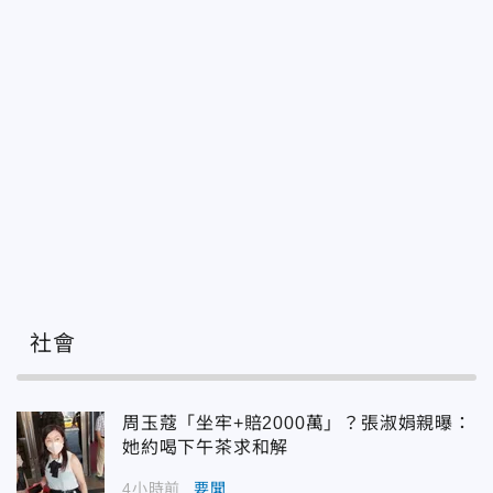
社會
周玉蔻「坐牢+賠2000萬」？張淑娟親曝：
她約喝下午茶求和解
4小時前
要聞