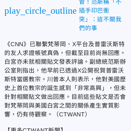
管！范斯稱「不
play_circle_outline
插手印巴衝
突」：這不關我
們的事
《CNN》已聯繫梵蒂岡、X平台及普雷沃斯特
的友人求證帳號真偽，但截至目前尚無回應。
白宮亦未就相關貼文發表評論。副總統范斯
辦
公室則指出，他早前已透過X公開祝賀普雷沃
斯特當選教宗。川普本人則表示，他對美國歷
史上首位教宗的誕生感到「非常高興」，但未
針對相關貼文做出回應。目前這些貼文是否會
對梵蒂岡與美國白宮之間的關係產生實質影
響，仍有待觀察。
（CTWANT）
【更多CTWANT新聞】