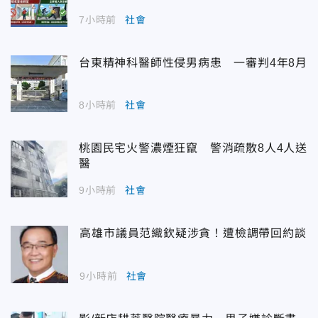
7小時前
社會
台東精神科醫師性侵男病患 一審判4年8月
8小時前
社會
桃園民宅火警濃煙狂竄 警消疏散8人4人送
醫
9小時前
社會
高雄市議員范織欽疑涉貪！遭檢調帶回約談
9小時前
社會