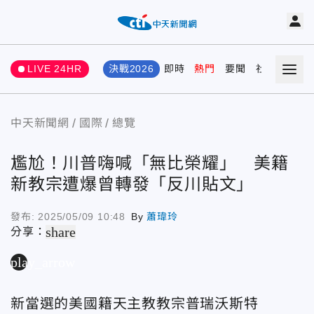
LIVE 24HR
決戰2026
即時
熱門
要聞
社會
娛樂
中天新聞網
國際
總覽
尷尬！川普嗨喊「無比榮耀」 美籍
新教宗遭爆曾轉發「反川貼文」
發布:
2025/05/09 10:48
By
蕭瑋玲
share
分享：
play_arrow
新當選的美國籍天主教教宗普瑞沃斯特