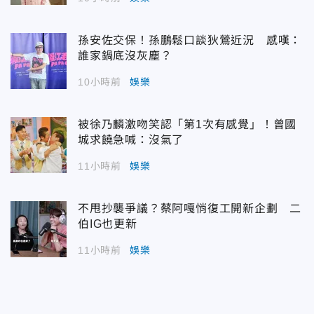
孫安佐交保！孫鵬鬆口談狄鶯近況 感嘆：
誰家鍋底沒灰塵？
10小時前
娛樂
被徐乃麟激吻笑認「第1次有感覺」！曾國
城求饒急喊：沒氣了
11小時前
娛樂
不甩抄襲爭議？蔡阿嘎悄復工開新企劃 二
伯IG也更新
11小時前
娛樂