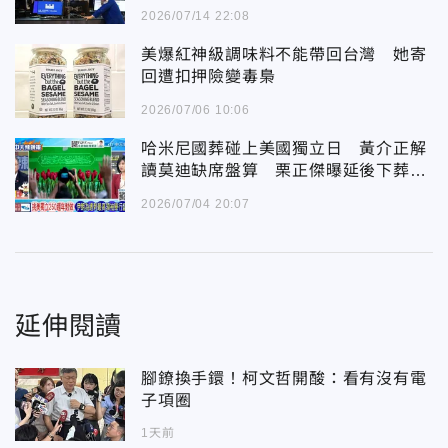
2026/07/14 22:08
美爆紅神級調味料不能帶回台灣 她寄
回遭扣押險變毒梟
2026/07/06 10:06
哈米尼國葬碰上美國獨立日 黃介正解
讀莫迪缺席盤算 栗正傑曝延後下葬三
大關鍵
2026/07/04 20:07
延伸閱讀
腳鐐換手鐶！柯文哲開酸：看有沒有電
子項圈
1天前