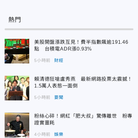
熱門
美股開盤漲跌互見！費半指數飆逾191.46
點 台積電ADR漲0.93%
5小時前
財經
賴清德狂嗆盧秀燕 最新網路投票太震撼！
1.5萬人表態一面倒
5小時前
要聞
粉絲心碎！網紅「肥大叔」驚傳離世 粉專
證實噩耗
4小時前
娛樂