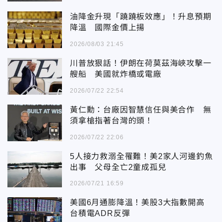
油降金升現「蹺蹺板效應」！升息預期
降溫 國際金價上揚
2026/08/03 21:45
川普放狠話！伊朗在荷莫茲海峽攻擊一
艘船 美國就炸橋或電廠
2026/07/22 22:54
黃仁勳：台廠因智慧信任與美合作 無
須拿槍指著台灣的頭！
2026/07/22 22:06
5人接力救溺全罹難！美2家人河邊釣魚
出事 父母全亡2童成孤兒
2026/07/21 16:59
美國6月通膨降溫！美股3大指數開高
台積電ADR反彈