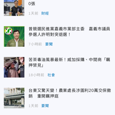
0張
1天前
財經
曾競選民進黨嘉義市黨部主委 嘉義市議員
參選人許明對突退選！
7小時前
要聞
苦茶毒油風暴最新！威加採購、中間商「羈
押禁見」
18小時前
社會
台東又驚天變！農業處長涉圖利20萬交保撤
銷 重開羈押庭
1天前
要聞