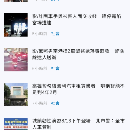
影/詐團車手與被害人面交收錢 違停露餡
當場遭逮
5小時前
社會
影/無照男南港撞2車肇逃遺落毒菸彈 警循
線逮人送辦
6小時前
社會
高雄警勾結圖利汽車租賃業者 辯稱智能不
足判4年2月
7小時前
社會
城鎮韌性演習8/13下午登場 北市警：全市
人車管制