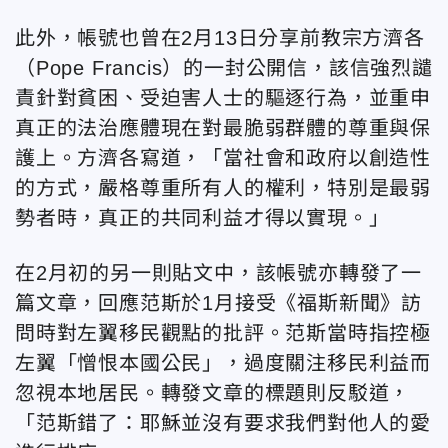
此外，帳號也曾在2月13日分享前教宗方濟各
（Pope Francis）的一封公開信，該信強烈譴
責針對貧困、受迫害人士的驅逐行為，並重申
真正的法治應體現在對最脆弱群體的尊重與保
護上。方濟各寫道，「當社會和政府以創造性
的方式，嚴格尊重所有人的權利，特別是最弱
勢者時，真正的共同利益才得以實現。」
在2月初的另一則貼文中，該帳號亦轉發了一
篇文章，回應范斯
於1月接受《福斯新聞》訪
問時對左翼移民觀點的批評。范斯
當時指控極
左翼「憎恨本國公民」，過度關注移民利益而
忽視本地居民。轉發文章的標題則反駁道，
「范斯錯了：耶穌並沒有要求我們對他人的愛