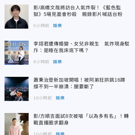
影/高橋文哉將訪台人氣炸裂！《藍色監
獄》5場見面會秒殺 親錄影片喊話台粉
5小時前
娛樂
李翊君遭傳婚變、女兒非親生 氣炸現身駁
斥：是睡在我床底下嗎？
8小時前
娛樂
蕭秉治登新加坡開唱！被阿弟狂拱跳16蹲
撐不到一半崩潰：腿要斷了
10小時前
娛樂
影/方順吉面試8次被嗆「以為多有名」！轉
戰直播圈求翻身
10小時前
娛樂