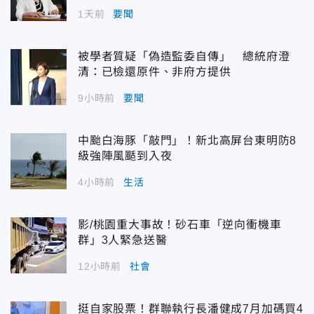
1天前
要聞
被學者質疑「偽造監委自傳」 總統府澄
清：已檢還原件、非府方提供
9小時前
要聞
中颱白海豚「敲門」！新北高屏台東明防8
級強陣風颳到入夜
4小時前
生活
影/桃園重大事故！砂石車「逆向衝機車
群」3人緊急送醫
12小時前
社會
挺自家股票！群聯執行長潘健成7月加碼買4