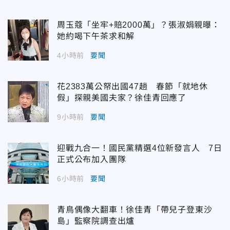
周玉蔻「坐牢+賠2000萬」？張淑娟親曝：
她約喝下午茶求和解
4小時前
要聞
花2383萬公帑出國47趟 春節「就地休
假」探親美國夫家？徐佳青回應了
9小時前
要聞
迎戰九合一！國民黨精選4位新發言人 7日
正式公布加入團隊
6小時前
要聞
青鳥偶像大翻車！徐佳青「帶兒子登東沙
島」監察院調查出爐