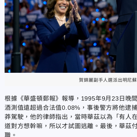
賀錦麗副手人選派出明尼蘇
根據《華盛頓郵報》報導，1995年9月23日
酒測值遠超過合法值0.08%，事後警方將他逮
莽駕駛，他的律師指出，當時華茲以為「有人
道對方想幹嘛，所以才試圖逃離。最後，華茲付
職。