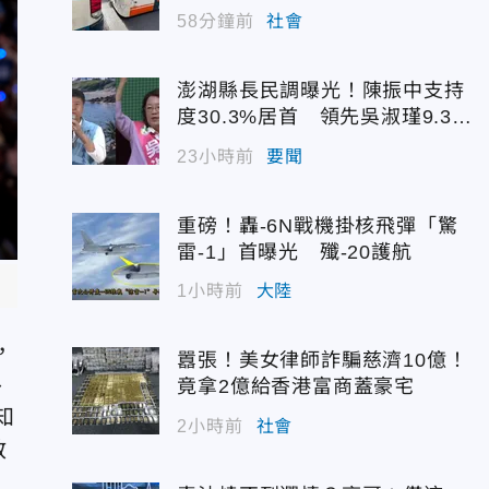
58分鐘前
社會
澎湖縣長民調曝光！陳振中支持
度30.3%居首 領先吳淑瑾9.3個
百分點
23小時前
要聞
重磅！轟-6N戰機掛核飛彈「驚
雷-1」首曝光 殲-20護航
1小時前
大陸
，
囂張！美女律師詐騙慈濟10億！
魯
竟拿2億給香港富商蓋豪宅
知
2小時前
社會
教