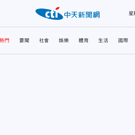
星
熱門
要聞
社會
娛樂
體育
生活
國際