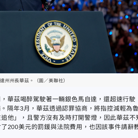
達州州長華茲。（圖／美聯社）
晚間，華茲喝醉駕駛著一輛銀色馬自達，還超速行駛
捕。隔年3月，華茲透過認罪協商，將指控減輕為
在追他」，且警方沒有及時打開警燈，因此華茲不
了200美元的罰鍰與法院費用，也因該事件請辭