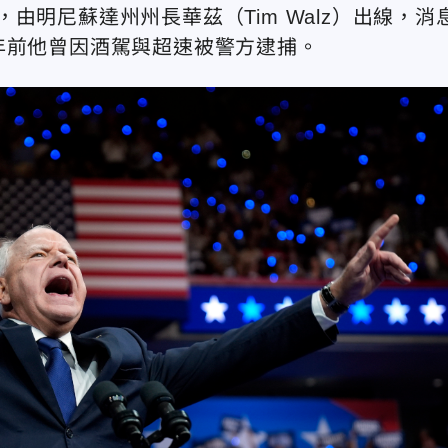
由明尼蘇達州州長華茲（Tim Walz）出線，消
年前他曾因酒駕與超速被警方逮捕。