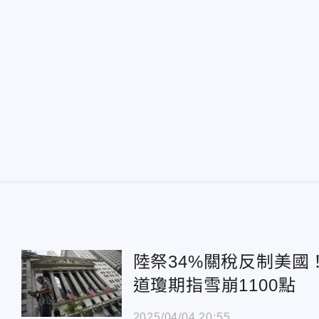
陸祭34%關稅反制美國
道瓊期指雪崩1100點
2025/04/04 20:55