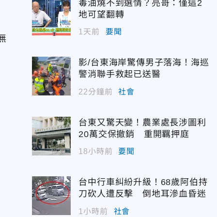
毒油燒不到選情？亮哥：僅這2
地可望翻轉
1天前
要聞
無
影/台東海岸驚傳男子落海！海巡
警消聯手救起已送醫
22分鐘前
社會
台東又驚天變！農業處長涉圖利
20萬交保撤銷 重開羈押庭
18小時前
要聞
台中行車糾紛升級！68歲阿伯持
刀砍人遭反擊 倒地耳滲血昏迷
1小時前
社會