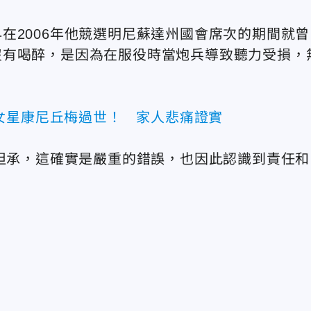
在2006年他競選明尼蘇達州國會席次的期間就曾
沒有喝醉，是因為在服役時當炮兵導致聽力受損，
女星康尼丘梅過世！ 家人悲痛證實
時坦承，這確實是嚴重的錯誤，也因此認識到責任和