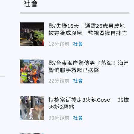
社會
影/失聯16天！通霄26歲男農地
被尋獲成腐屍 監視器揪自摔亡
12分鐘前
社會
影/台東海岸驚傳男子落海！海巡
警消聯手救起已送醫
22分鐘前
社會
持槍當街擄走3火辣Coser 北檢
起訴2惡煞
！
33分鐘前
社會