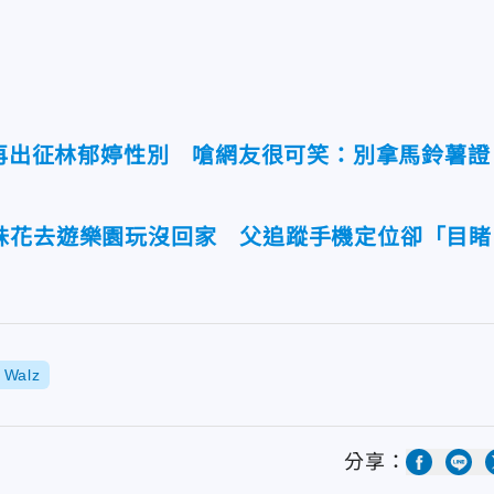
琳再出征林郁婷性別 嗆網友很可笑：別拿馬鈴薯證
妹花去遊樂園玩沒回家 父追蹤手機定位卻「目睹
 Walz
分享：