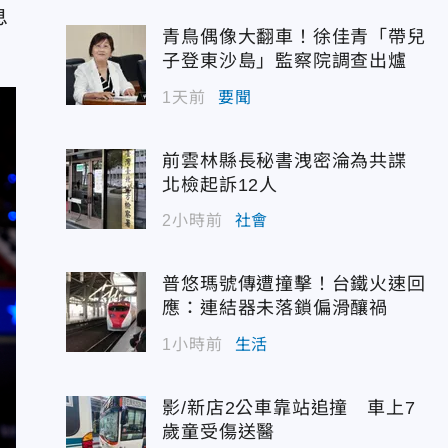
息
青鳥偶像大翻車！徐佳青「帶兒
子登東沙島」監察院調查出爐
1天前
要聞
前雲林縣長秘書洩密淪為共諜
北檢起訴12人
2小時前
社會
普悠瑪號傳遭撞擊！台鐵火速回
應：連結器未落鎖偏滑釀禍
1小時前
生活
影/新店2公車靠站追撞 車上7
歲童受傷送醫