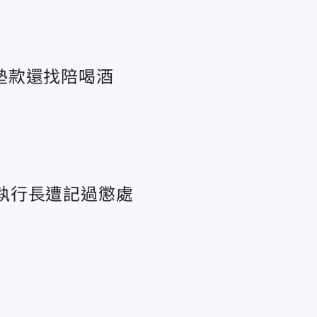
墊款還找陪喝酒
 執行長遭記過懲處