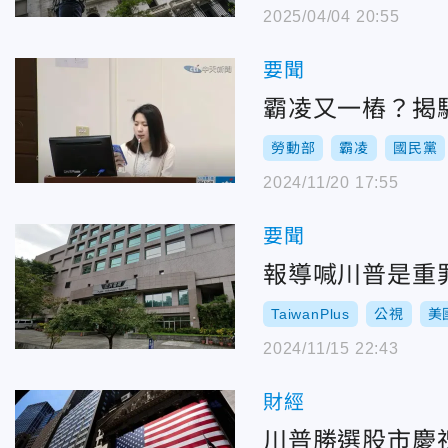
2025/04/04 20:55
要聞
霸凌又一樁？揭
勞動部
霸凌
國民黨
2024/11/20 17:55
要聞
報導喊川普是重罪
TaiwanPlus
公視
美
2024/11/15 22:43
財經
川普勝選股市慶