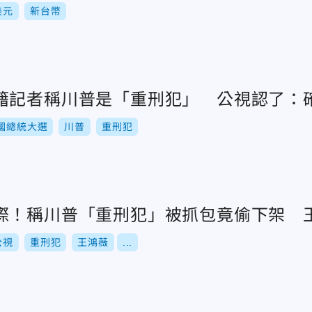
美元
新台幣
籍記者稱川普是「重刑犯」 公視認了：
國總統大選
川普
重刑犯
際！稱川普「重刑犯」被抓包竟偷下架 
公視
重刑犯
王鴻薇
...