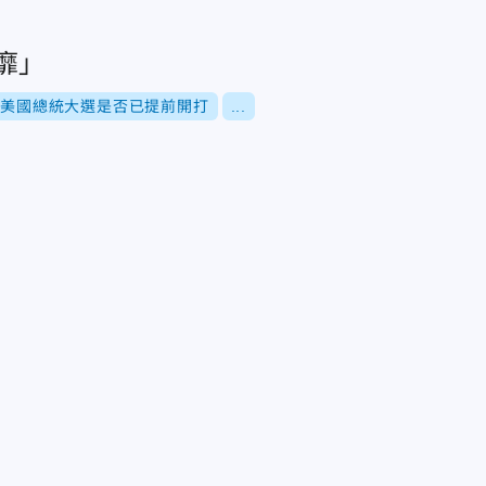
靡」
28美國總統大選是否已提前開打
...