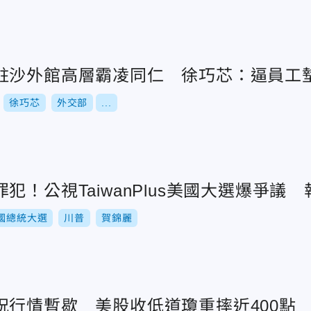
駐沙外館高層霸凌同仁 徐巧芯：逼員工
徐巧芯
外交部
...
犯！公視TaiwanPlus美國大選爆爭議
國總統大選
川普
賀錦麗
祝行情暫歇 美股收低道瓊重摔近400點