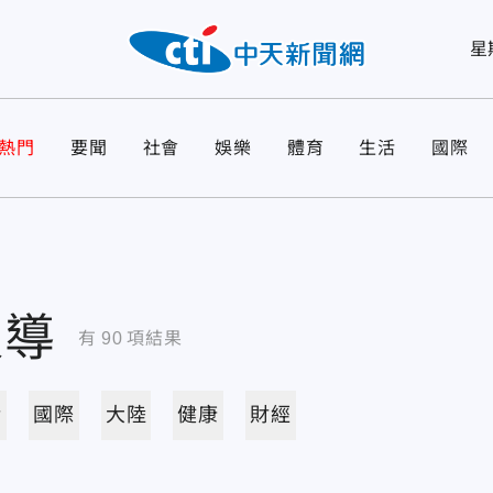
星
熱門
要聞
社會
娛樂
體育
生活
國際
報導
有
90
項結果
活
國際
大陸
健康
財經