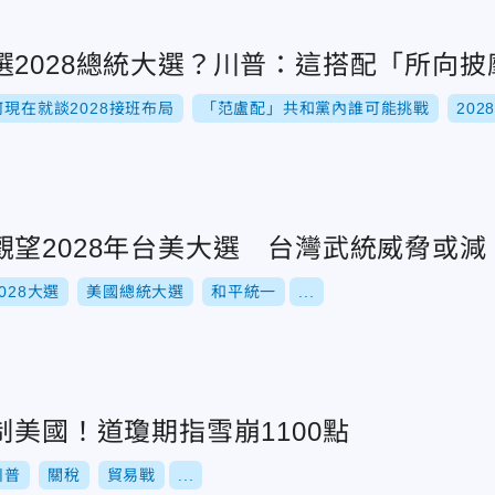
選2028總統大選？川普：這搭配「所向披
現在就談2028接班布局
「范盧配」共和黨內誰可能挑戰
20
觀望2028年台美大選 台灣武統威脅或減
2028大選
美國總統大選
和平統一
...
制美國！道瓊期指雪崩1100點
川普
關稅
貿易戰
...