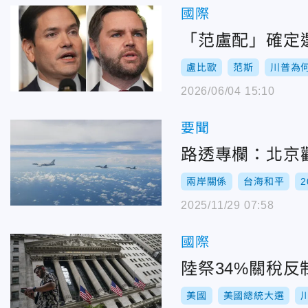
國際
「范盧配」確定
盧比歐
范斯
川普為何
2026/06/04 15:10
要聞
路透專欄：北京
兩岸關係
台海和平
2025/11/29 07:58
國際
陸祭34%關稅反
美國
美國總統大選