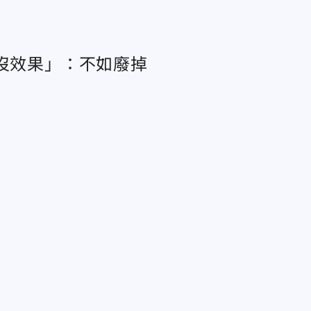
年燒58億 「既傷身體、又沒效果」：不如廢掉