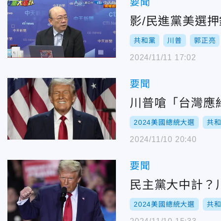
要聞
影/民進黨美選
共和黨
川普
郭正亮
2024/11/11 17:02
要聞
川普嗆「台灣應
2024美國總統大選
共
2024/11/10 20:40
要聞
民主黨大中計？
2024美國總統大選
共