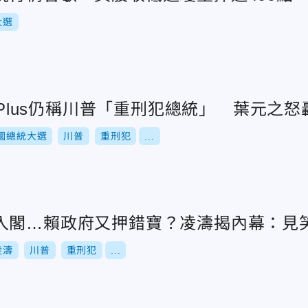
大選
anPlus仍稱川普「重刑犯總統」 葉元之
國總統大選
川普
重刑犯
...
入閣…賴政府又押錯寶？凌濤揭內幕：見
凌濤
川普
重刑犯
...