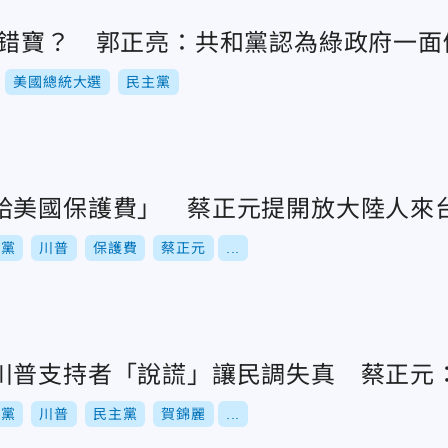
押錯寶？ 郭正亮：共和黨認為綠政府一面
美國總統大選
民主黨
給美國保護費」 蔡正元提開放大陸人來
和黨
川普
保護費
蔡正元
...
川普支持者「說謊」讓民調失真 蔡正元
和黨
川普
民主黨
賀錦麗
...