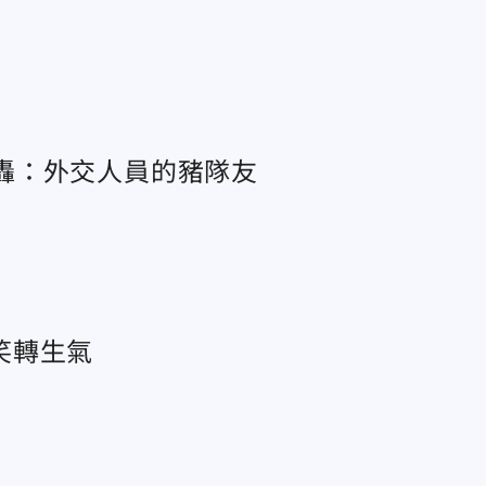
怒轟：外交人員的豬隊友
笑轉生氣