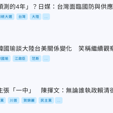
預測的4年」？日媒：台灣面臨國防與供
總統大選
台灣
大陸
...
韓國瑜談大陸台美關係變化 笑稱繼續觀
韓國瑜
江啟臣
范斯
...
主張「一中」 陳揮文：無論誰執政賴清
和黨
川普
賀錦麗
民主黨
...