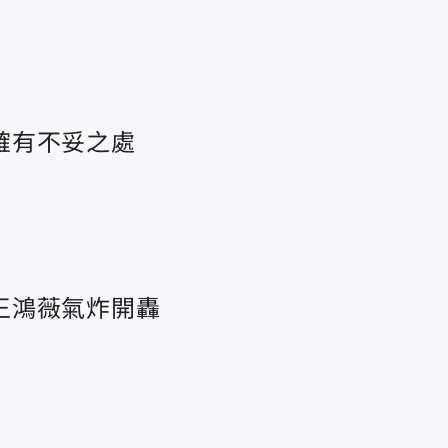
確有不妥之處
王鴻薇氣炸開轟