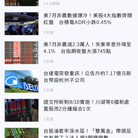
14小時前
美7月非農數據爆冷！美股4大指數齊開
紅盤 台積電ADR小跌0.45%
1天前
美7月非農減2.3萬人！失業率意外降至
4.1% 台指期夜盤大漲745點
1天前
台達電突發重訊！公告斥約7.17億元新
台幣設杭州子公司
1天前
證交所新制8/10實施！川湖等6檔新處
置股改2分鍾撮合1次
1天前
台股淪套牢深水區！「雙萬金」帶頭反
攻有救了？法人揭3關鍵變數