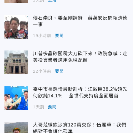
傳石崇良、姜至剛請辭 蔣萬安反問賴清德
一事
19小時前
要聞
川普多晶矽關稅大刀砍下來！政院急喊：赴
美投資業者適用免稅配額
22小時前
要聞
臺中市長選情最新剖析：江啟臣38.2%領先
何欣純14.1% 全世代支持度全面居首
1天前
要聞
大哥范織欽涉貪120萬交保！伍麗華：我們
絕對不會讓他孤單