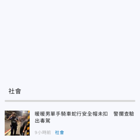
社會
暖暖男單手騎車蛇行安全帽未扣 警攔查驗
出毒駕
9小時前
社會