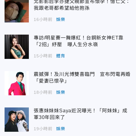
北影影后李亦捷父親節宣布懷孕！憶亡父：
我跟老哥都希望給他抱孫
16小時前
娛樂
專訪/明星賽一舞爆紅！台鋼新女神ET靠
「2招」紓壓 曝人生分水嶺
15小時前
體育
震撼彈！及川光博雙喜臨門 宣布閃電再婚
「愛妻已懷孕」
18小時前
娛樂
張惠妹妹妹Saya近況曝光！「阿妹妹」成
軍30年回來了
19小時前
娛樂