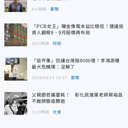
8小時前
要聞
「PCB女王」曝金像電本益比極低！建議投
資人觀察8、9月股價再布局
10小時前
財經
「這件事」恐讓台灣賠8000億！李鴻源曝
最大危機嘆：沒解了
2023/08/14 10:47
要聞
父親節悲痛噩耗！ 彰化民進黨老將蔡裕昌
不敵肺腺癌驟逝
11小時前
社會