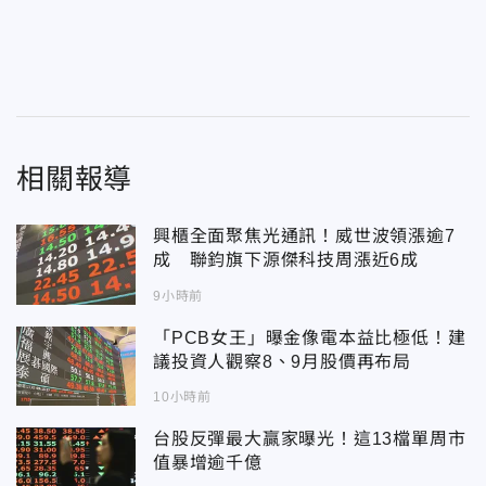
相關報導
興櫃全面聚焦光通訊！威世波領漲逾7
成 聯鈞旗下源傑科技周漲近6成
9小時前
「PCB女王」曝金像電本益比極低！建
議投資人觀察8、9月股價再布局
10小時前
台股反彈最大贏家曝光！這13檔單周市
值暴增逾千億