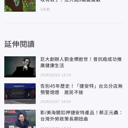
2天前
延伸閱讀
巨大創辦人劉金標逝世！曾抗癌成功推
廣健康生活
2026/02/16 15:15
告別45年歷史！「捷安特」台北分店無
預警熄燈 居民不捨
2025/11/27 16:54
影/美海關扣押捷安特產品！蔡正元轟：
台灣外勞政策長期扭曲