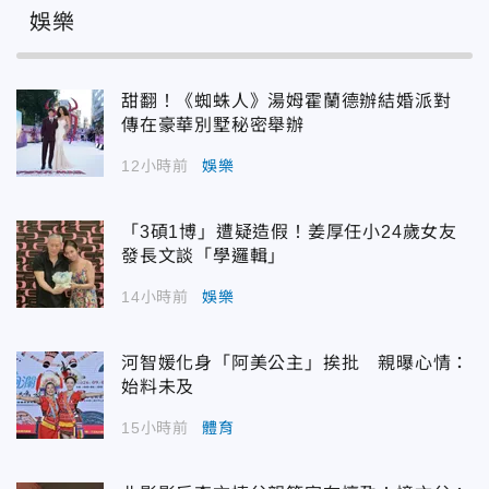
娛樂
甜翻！《蜘蛛人》湯姆霍蘭德辦結婚派對
傳在豪華別墅秘密舉辦
12小時前
娛樂
「3碩1博」遭疑造假！姜厚任小24歲女友
發長文談「學邏輯」
14小時前
娛樂
河智媛化身「阿美公主」挨批 親曝心情：
始料未及
15小時前
體育