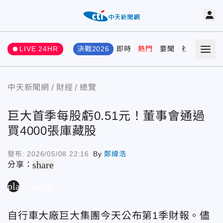
LIVE 24HR
決戰2026
即時
熱門
要聞
社會
娛樂
中天新聞網
財經
總覽
巨大首季每股虧0.51元！董事會通過
買4000張庫藏股
發布:
2026/05/08 22:16
By
鄭緯浩
share
分享：
play_arrow
自行車大廠巨大集團今天公布第1季財報。儘