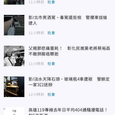
11小時前
社會
影/北市男酒駕、毒駕還拒檢 警攔車拔槍
逮人
11小時前
社會
父親節悲痛噩耗！ 彰化民進黨老將蔡裕昌
不敵肺腺癌驟逝
11小時前
社會
影/淡水天降石頭、玻璃瓶4車遭砸 警鎖定
一家3口送辦
12小時前
社會
高雄119專線去年日平均404通騷擾電話！