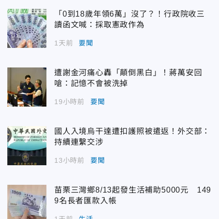
「0到18歲年領6萬」沒了？！行政院收三
讀函文喊：採取憲政作為
1天前
要聞
遭謝金河痛心轟「顛倒黑白」！蔣萬安回
嗆：記憶不會被洗掉
19小時前
要聞
國人入境烏干達遭扣護照被遣返！外交部：
持續連繫交涉
13小時前
要聞
苗栗三灣鄉8/13起發生活補助5000元 149
9名長者匯款入帳
1天前
生活