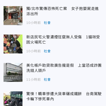
獨/北市驚傳恐怖死亡案 女子抱嬰屍走進
派出所
10小時前
社會
新店民宅火警濃煙狂竄無人受傷 1貓咪受
困火場死亡
10小時前
社會
美化帳戶助貸款廣告攏是假 上當恐成詐團
洗錢人頭戶
11小時前
社會
驚悚！轎車慘遭大貨車碾成鐵餅 台南駕駛
卡輪下慘死車內