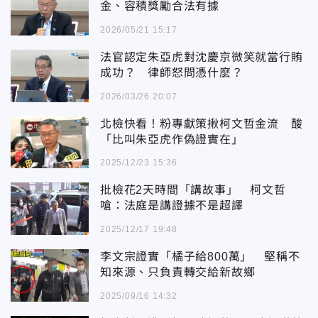
金、容積獎勵合法有據
2026/05/21 15:17
法官認定朱亞虎對沈慶京微笑就當行賄
成功？ 律師怒問憑什麼？
2026/03/26 20:07
北檢快看！粉專獻策揪柯文哲金流 酸
「比叫朱亞虎作偽證實在」
2025/12/23 15:36
批檢花2天時間「講故事」 柯文哲
嗆：法庭是講證據不是超譯
2025/12/17 19:48
李文宗證實「橘子給800萬」 堅稱不
知來源、只負責轉交給新故鄉
2025/09/16 14:32