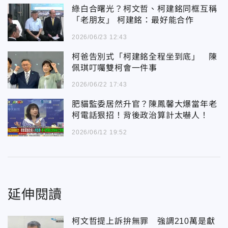
綠白合曙光？柯文哲、柯建銘同框互稱
「老朋友」 柯建銘：最好能合作
2026/06/23 12:43
柯爸告別式「柯建銘全程坐到底」 陳
佩琪叮囑雙柯會一件事
2026/06/22 17:43
肥貓監委居然升官？陳鳳馨大爆當年老
柯電話狠招！背後政治算計太嚇人！
2026/06/12 19:52
延伸閱讀
柯文哲提上訴拚無罪 強調210萬是獻