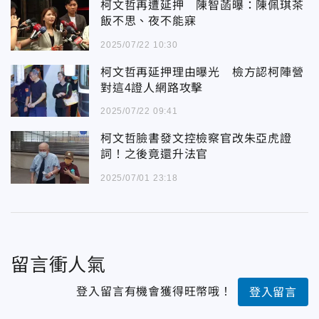
柯文哲再遭延押 陳智菡曝：陳佩琪茶
飯不思、夜不能寐
2025/07/22 10:30
柯文哲再延押理由曝光 檢方認柯陣營
對這4證人網路攻擊
2025/07/22 09:41
柯文哲臉書發文控檢察官改朱亞虎證
詞！之後竟還升法官
2025/07/01 23:18
留言衝人氣
登入留言有機會獲得旺幣哦！
登入留言