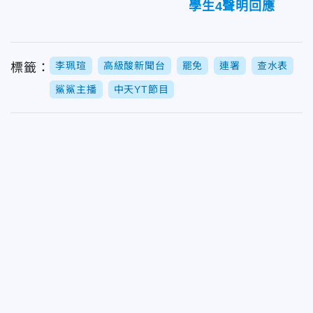
學生4聲明回應
李珮瑄
高級酸新聞台
罷免
連署
查水表
標籤：
鯊鯊主播
中天YT節目