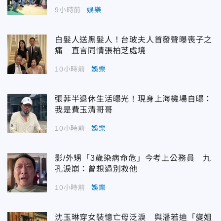
9小時前
娛樂
白髮人送黑髮人！台玻夫人首發聲曝喪子之
痛 直言同情張柏芝處境
10小時前
娛樂
張菲半退休生活曝光！現身上海機場自曝：
我是費玉清哥哥
10小時前
娛樂
影/外甥「3歲染病命危」今考上公務員 九
孔淚崩：曾想過別救他
10小時前
娛樂
沈玉琳穿女裝憶亡母泛淚 與潘若迪「變姐