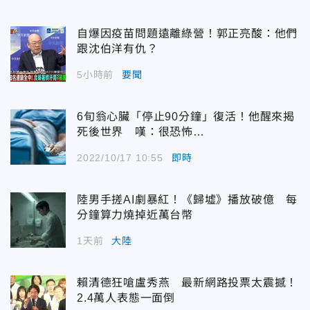
自爆因疫苗問題遠離綠營！郭正亮酸：他們
跟沈伯洋有仇？
5小時前
要聞
6旬翁心臟「停止90分鐘」復活！他醒來揭
死後世界 嘆：很恐怖…
2022/10/17 10:55
即時
陸男手搓AI劇暴紅！《歸墟》播放破億 每
分鐘算力燒掉近萬台幣
1天前
大陸
賴清德狂嗆盧秀燕 最新網路投票太震撼！
2.4萬人表態一面倒