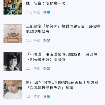
妹」告白：陪他瘋一次
11小時前
娛樂
王凱靈堂「燦笑照」藏對母親告白 邱瓈寬
低調到場致哀
11小時前
娛樂
「小秦漢」張海漢驚傳68歲驟逝 昔合唱
〈明天會更好〉引追憶
11小時前
娛樂
影/百萬YTR放火相機被民宿丟掉！對方稱
「以為是按摩棒誤丟」惹議
12小時前
娛樂