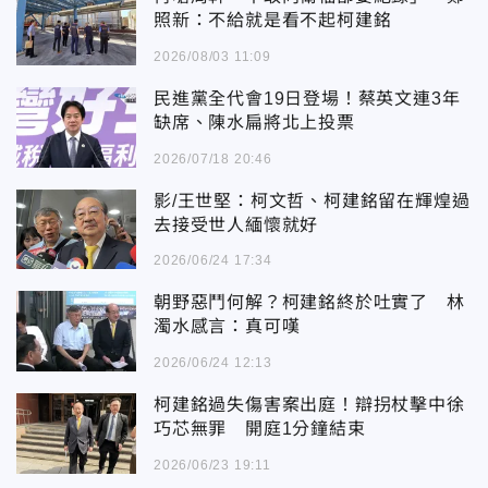
照新：不給就是看不起柯建銘
2026/08/03 11:09
民進黨全代會19日登場！蔡英文連3年
缺席、陳水扁將北上投票
2026/07/18 20:46
影/王世堅：柯文哲、柯建銘留在輝煌過
去接受世人緬懷就好
2026/06/24 17:34
朝野惡鬥何解？柯建銘終於吐實了 林
濁水感言：真可嘆
2026/06/24 12:13
柯建銘過失傷害案出庭！辯拐杖擊中徐
巧芯無罪 開庭1分鐘結束
2026/06/23 19:11