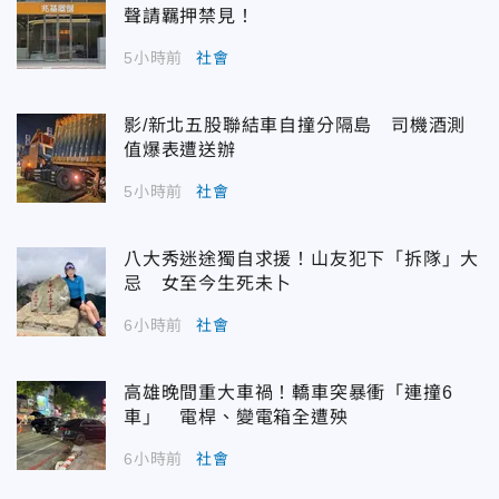
聲請羈押禁見！
5小時前
社會
影/新北五股聯結車自撞分隔島 司機酒測
值爆表遭送辦
5小時前
社會
八大秀迷途獨自求援！山友犯下「拆隊」大
忌 女至今生死未卜
6小時前
社會
高雄晚間重大車禍！轎車突暴衝「連撞6
車」 電桿、變電箱全遭殃
6小時前
社會