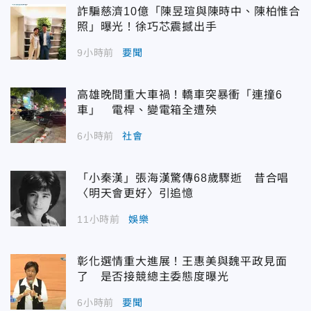
詐騙慈濟10億「陳昱瑄與陳時中、陳柏惟合
照」曝光！徐巧芯震撼出手
9小時前
要聞
高雄晚間重大車禍！轎車突暴衝「連撞6
車」 電桿、變電箱全遭殃
6小時前
社會
「小秦漢」張海漢驚傳68歲驟逝 昔合唱
〈明天會更好〉引追憶
11小時前
娛樂
彰化選情重大進展！王惠美與魏平政見面
了 是否接競總主委態度曝光
6小時前
要聞