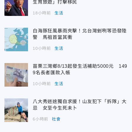
生育旅遊」打擊移民
18小時前
生活
白海豚狂風暴雨夾擊！北台灣剉咧等恐發陸
警 馬祖首當其衝
10小時前
生活
苗栗三灣鄉8/13起發生活補助5000元 149
9名長者匯款入帳
10小時前
生活
八大秀迷途獨自求援！山友犯下「拆隊」大
忌 女至今生死未卜
6小時前
社會