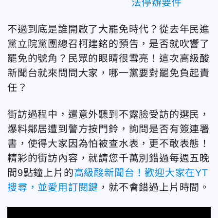
法停辦要件
不過到底是誰開啟了大罷免時代？從去年民進
黨立院黨團總召柯建銘的預告，是否就吹響了
罷免的號角？民眾的眼睛很雪亮！這次高級酸
新聞台就來問問大家，哪一黨要對罷免負起責
任？
街訪過程中，還意外聽到不露臉受訪的選民，
爆料鄰居遭到警方按門鈴，詢問是否有簽連署
書，使得大家因為怕被查水表，更不敢表態！
精彩的街訪內容，就請您千萬別錯過每週五晚
間9點鐘上片的
高級酸新聞台！歡迎大家在YT
搜尋，並愛用訂閱鍵
，就不會錯過上片時間。