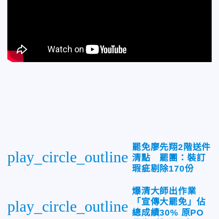
罷免廖先翔2階送件
play_circle_outline
清點 罷團：裝訂
瑕疵剔除170份
爆清大師出作業
「宣傳大罷免」佔
play_circle_outline
總成績30% 原PO