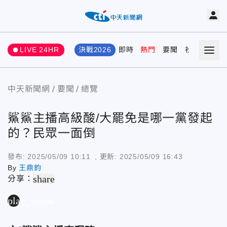
LIVE 24HR
決戰2026
即時
熱門
要聞
社會
娛樂
中天新聞網
要聞
總覽
鯊鯊主播高級酸/大罷免是哪一黨發起
的？民眾一面倒
發布:
2025/05/09 10:11
, 更新:
2025/05/09 16:43
By
王鼎鈞
share
分享：
play_arrow