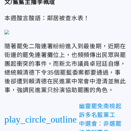
文/鯊鯊主播李珮瑄
本週酸言酸語：鄰居被查水表！
隨著罷免二階連署紛紛進入到最後期，近期在
街邊的罷免連署攤位上，也頻頻傳出民眾與罷
團起衝突的事件。而新北市議員卓冠廷自爆，
總統賴清德下令35個罷藍委案都要通過，事
後卻遭到賴清德在民進黨中常會中澄清並無此
事，強調民進黨只扮演協助罷團的角色。
幽靈罷免南檢起
訴多名藍黨工
play_circle_outline
中選會：非選罷