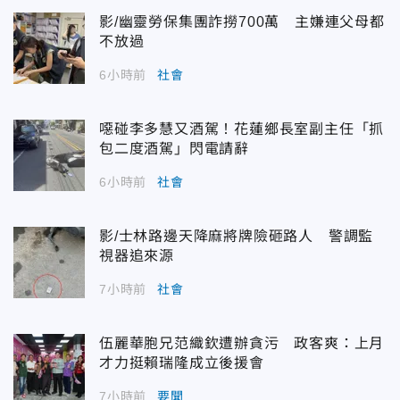
影/幽靈勞保集團詐撈700萬 主嫌連父母都
不放過
6小時前
社會
噁碰李多慧又酒駕！花蓮鄉長室副主任「抓
包二度酒駕」閃電請辭
6小時前
社會
影/士林路邊天降麻將牌險砸路人 警調監
視器追來源
7小時前
社會
伍麗華胞兄范織欽遭辦貪污 政客爽：上月
才力挺賴瑞隆成立後援會
7小時前
要聞