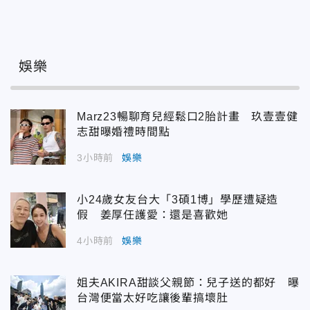
娛樂
Marz23暢聊育兒經鬆口2胎計畫 玖壹壹健
志甜曝婚禮時間點
3小時前
娛樂
小24歲女友台大「3碩1博」學歷遭疑造
假 姜厚任護愛：還是喜歡她
4小時前
娛樂
姐夫AKIRA甜談父親節：兒子送的都好 曝
台灣便當太好吃讓後輩搞壞肚