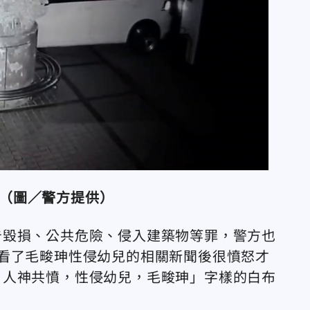
（圖／警方提供）
告毀損、公共危險、侵入建築物等罪，警方也
看了毛畯珅性侵幼兒的相關新聞後很憤怒才
，人神共憤，性侵幼兒，毛畯珅」字樣的白布