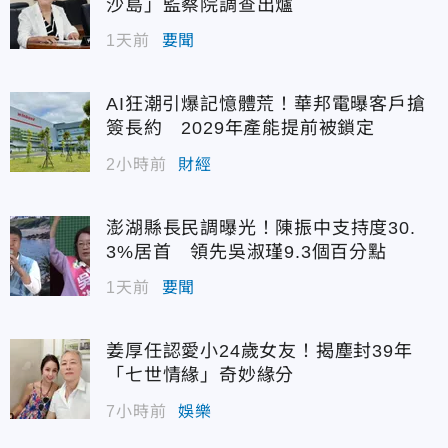
沙島」監察院調查出爐
1天前
要聞
AI狂潮引爆記憶體荒！華邦電曝客戶搶
簽長約 2029年產能提前被鎖定
2小時前
財經
澎湖縣長民調曝光！陳振中支持度30.
3%居首 領先吳淑瑾9.3個百分點
1天前
要聞
姜厚任認愛小24歲女友！揭塵封39年
「七世情緣」奇妙緣分
7小時前
娛樂