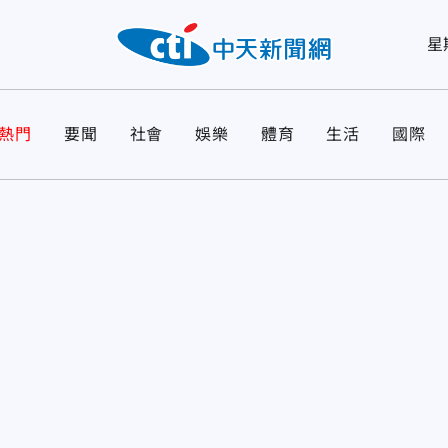
星
熱門
要聞
社會
娛樂
體育
生活
國際