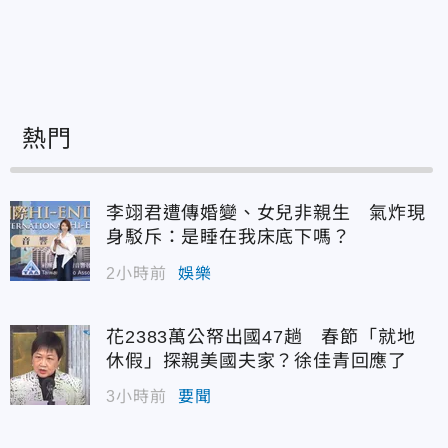
熱門
李翊君遭傳婚變、女兒非親生 氣炸現
身駁斥：是睡在我床底下嗎？
2小時前
娛樂
花2383萬公帑出國47趟 春節「就地
休假」探親美國夫家？徐佳青回應了
3小時前
要聞