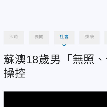
即時
要聞
社會
娛樂
蘇澳18歲男「無照
操控