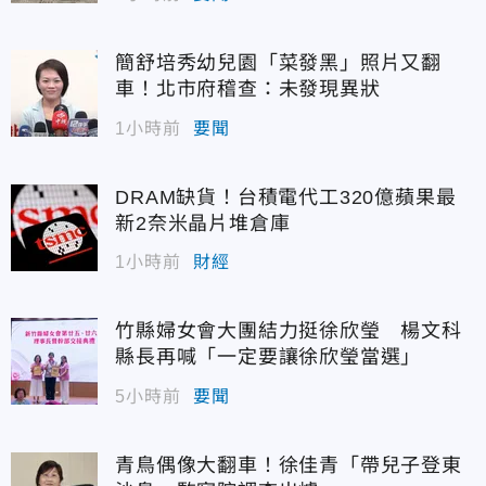
簡舒培秀幼兒園「菜發黑」照片又翻
車！北市府稽查：未發現異狀
1小時前
要聞
DRAM缺貨！台積電代工320億蘋果最
新2奈米晶片堆倉庫
1小時前
財經
竹縣婦女會大團結力挺徐欣瑩 楊文科
縣長再喊「一定要讓徐欣瑩當選」
5小時前
要聞
青鳥偶像大翻車！徐佳青「帶兒子登東