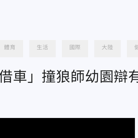
體育
生活
國際
大陸
、借車」撞狼師幼園辯