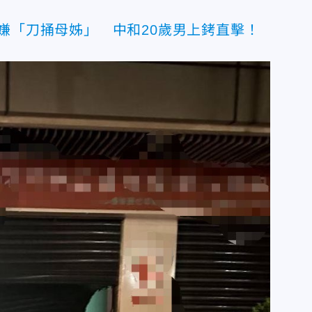
嫌「刀捅母姊」 中和20歲男上銬直擊！