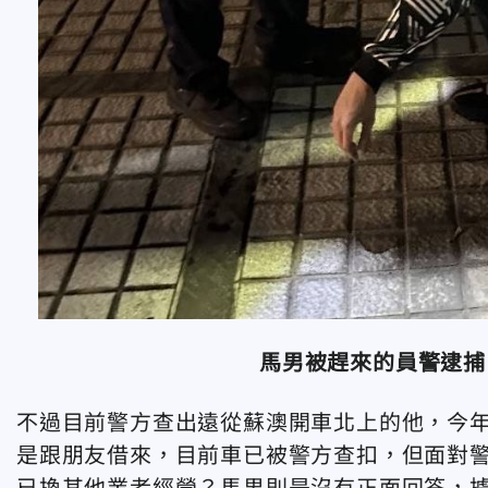
馬男被趕來的員警逮捕
不過目前警方查出遠從蘇澳開車北上的他，今年
是跟朋友借來，目前車已被警方查扣，但面對