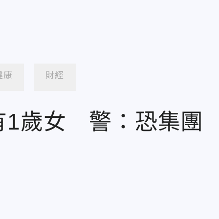
健康
財經
有1歲女 警：恐集團