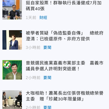
挺自家股票！群聯執行長潘健成7月加
碼買40張
1天前
財經
被學者質疑「偽造監委自傳」 總統府
澄清：已檢還原件、非府方提供
3小時前
要聞
曾競選民進黨嘉義市黨部主委 嘉義市
議員參選人許明對突退選！
2小時前
要聞
大咖相助！蕭萬長出任張啓楷競總榮譽
主委 贈「珍藏30年限量錶」
2小時前
要聞