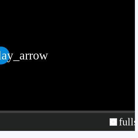
lay_arrow
full