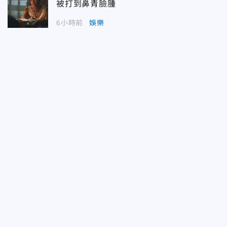
被打到鼻青臉腫
6小時前
娛樂