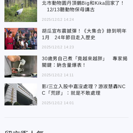
北市動物園丹頂鶴Big和Kika回家了！
12/13聽動物保母講古
2025/12/12 14:24
胡瓜宣布震撼彈！《大集合》錄到明年
1月 24年節目走入歷史
2025/12/12 14:23
30歲男自己煮「竟越來越胖」 專家揭
關鍵：鈉含量爆表！
2025/12/12 14:11
影/三立入股中嘉沒處理？游淑慧轟NC
C「荒謬」：就是不敢處理
2025/12/12 14:01