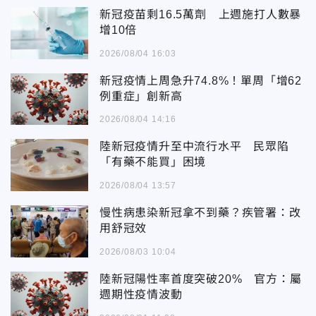
新冠疫苗剩16.5萬劑 上週施打人數暴
增10倍
2026/08/04 16:03
新冠疫情上周急升74.8%！單周「增62
例重症」創新高
2026/08/04 14:16
陸新冠疫情升至中流行水平 民眾陷
「有藥不能買」困境
2026/08/04 13:57
慢性病患染新冠拿不到藥？疾管署：改
用舒冠效
2026/08/03 10:04
陸新冠陽性率首度突破20% 官方：屬
週期性疫情波動