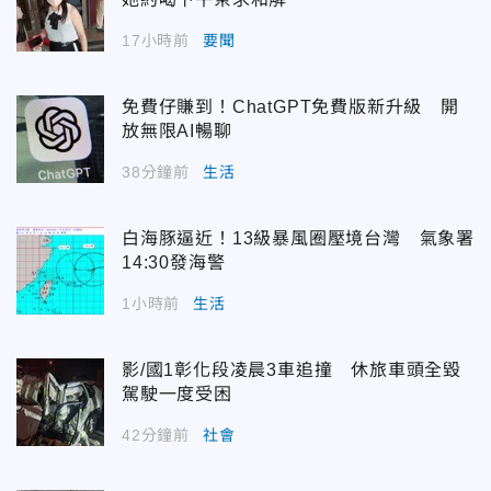
17小時前
要聞
免費仔賺到！ChatGPT免費版新升級 開
放無限AI暢聊
38分鐘前
生活
白海豚逼近！13級暴風圈壓境台灣 氣象署
14:30發海警
1小時前
生活
影/國1彰化段凌晨3車追撞 休旅車頭全毀
駕駛一度受困
42分鐘前
社會