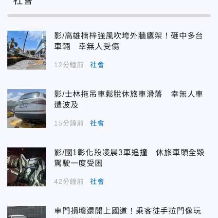
社會
影/高雄楠梓強風吹垮外牆鷹架！砸中多台
車輛 幸無人受傷
12分鐘前
社會
影/士林拖吊車鬆脫休旅車滑落 幸無人車
遭波及
15分鐘前
社會
影/國1彰化段凌晨3車追撞 休旅車頭全毀
駕駛一度受困
42分鐘前
社會
車門損壞還開上國道！乘客徒手拉門像玩