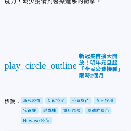
疫力，減少疫情對醫療體系的衝擊。
新冠疫苗擴大開
放！明年元旦起
play_circle_outline
「全民公費接種」
限時2個月
新冠疫情
新冠疫苗
公費疫苗
全民接種
標籤：
疾管署
變異株
重症風險
莫德納疫苗
Novavax疫苗