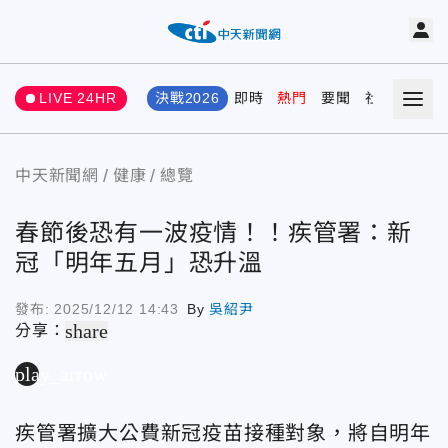
LIVE 24HR
決戰2026
即時
熱門
要聞
社會
娛樂
中天新聞網
健康
總覽
春節後恐有一波疫情！！疾管署：新
冠「明年五月」恐升溫
發布:
2025/12/12 14:43
By
吳紹尹
share
分享：
play_arrow
疾管署擴大公費新冠疫苗接種對象，將自明年