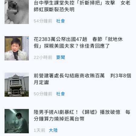
台中學生課堂失控「折斷掃把」攻擊 女老
師虹膜斷裂恐失明
54分鐘前
社會
花2383萬公帑出國47趟 春節「就地休
假」探親美國夫家？徐佳青回應了
22小時前
要聞
前營建署處長勾結廠商收賄百萬 判3年8個
月定讞
50分鐘前
社會
陸男手搓AI劇暴紅！《歸墟》播放破億 每
分鐘算力燒掉近萬台幣
1天前
大陸