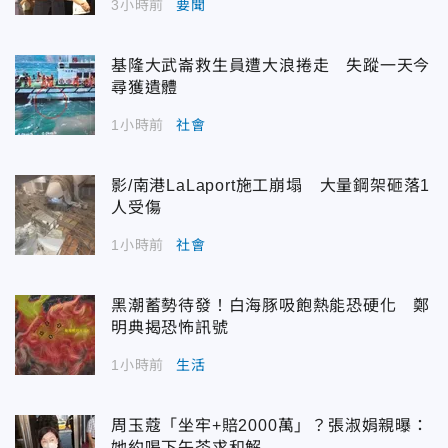
3小時前
要聞
基隆大武崙救生員遭大浪捲走 失蹤一天今
尋獲遺體
1小時前
社會
影/南港LaLaport施工崩塌 大量鋼架砸落1
人受傷
1小時前
社會
黑潮蓄勢待發！白海豚吸飽熱能恐硬化 鄭
明典揭恐怖訊號
1小時前
生活
周玉蔻「坐牢+賠2000萬」？張淑娟親曝：
她約喝下午茶求和解