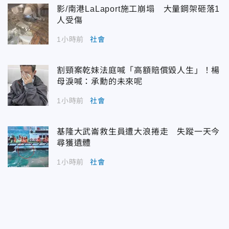
影/南港LaLaport施工崩塌 大量鋼架砸落1
人受傷
1小時前
社會
割頸案乾妹法庭喊「高額賠償毀人生」！楊
母淚喊：承勳的未來呢
1小時前
社會
基隆大武崙救生員遭大浪捲走 失蹤一天今
尋獲遺體
1小時前
社會