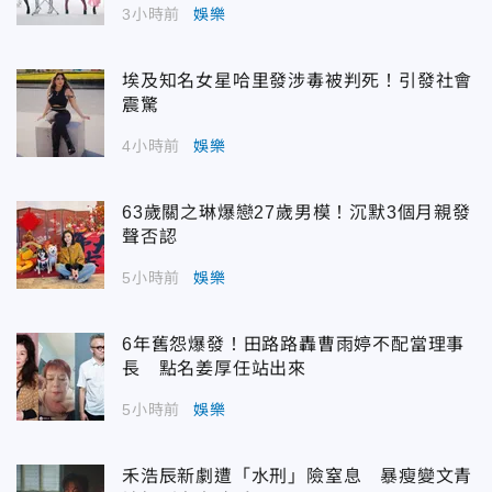
3小時前
娛樂
埃及知名女星哈里發涉毒被判死！引發社會
震驚
4小時前
娛樂
63歲關之琳爆戀27歲男模！沉默3個月親發
聲否認
5小時前
娛樂
6年舊怨爆發！田路路轟曹雨婷不配當理事
長 點名姜厚任站出來
5小時前
娛樂
禾浩辰新劇遭「水刑」險窒息 暴瘦變文青