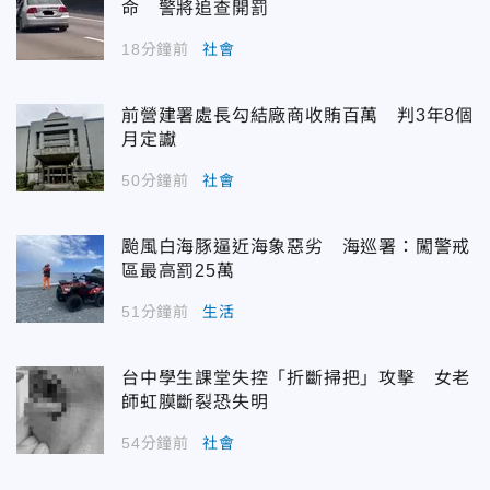
命 警將追查開罰
18分鐘前
社會
前營建署處長勾結廠商收賄百萬 判3年8個
月定讞
50分鐘前
社會
颱風白海豚逼近海象惡劣 海巡署：闖警戒
區最高罰25萬
51分鐘前
生活
台中學生課堂失控「折斷掃把」攻擊 女老
師虹膜斷裂恐失明
54分鐘前
社會