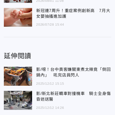
2026/08/01 11:08
新冠連7周升！重症案例創新高 7月大
女嬰抽搐進加護
2026/07/28 15:44
延伸閱讀
影/噁！台中奧客嫌關東煮太辣竟「倒回
鍋內」 吼完店員閃人
2025/12/12 15:15
影/新北新莊轎車對撞機車 騎士全身傷
昏迷送醫
2025/12/12 14:26