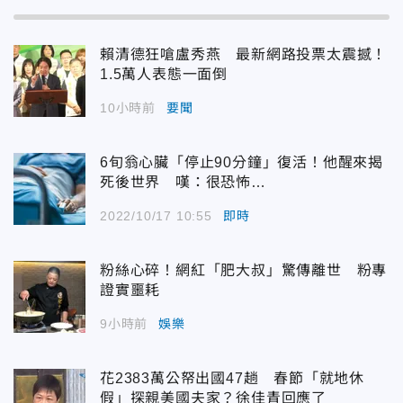
賴清德狂嗆盧秀燕 最新網路投票太震撼！
1.5萬人表態一面倒
10小時前
要聞
6旬翁心臟「停止90分鐘」復活！他醒來揭
死後世界 嘆：很恐怖…
2022/10/17 10:55
即時
粉絲心碎！網紅「肥大叔」驚傳離世 粉專
證實噩耗
9小時前
娛樂
花2383萬公帑出國47趟 春節「就地休
假」探親美國夫家？徐佳青回應了