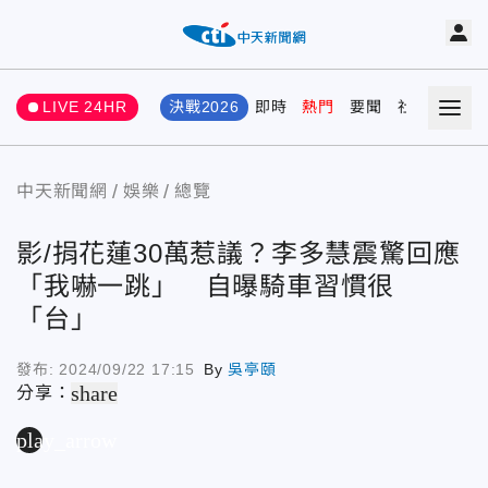
LIVE 24HR
決戰2026
即時
熱門
要聞
社會
娛樂
中天新聞網
娛樂
總覽
影/捐花蓮30萬惹議？李多慧震驚回應
「我嚇一跳」 自曝騎車習慣很
「台」
發布:
2024/09/22 17:15
By
吳亭頤
share
分享：
play_arrow