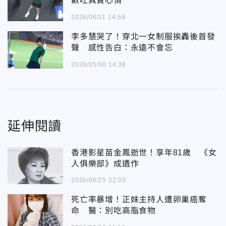
歉吐真實心情
2026/06/11 14:59
李多慧哭了！穿北一女制服挨轟後首發
聲 感性告白：永遠不會忘
2026/05/30 14:38
延伸閱讀
香港影星苗金鳳逝世！享年81歲 《女
人俱樂部》成遺作
2026/06/25 22:03
死亡率暴增！正妹主持人遭卵巢癌奪
命 醫：別吃高脂食物