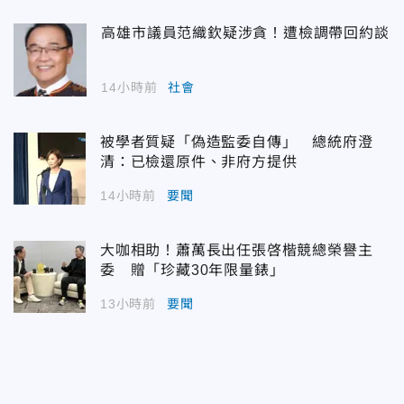
高雄市議員范織欽疑涉貪！遭檢調帶回約談
14小時前
社會
被學者質疑「偽造監委自傳」 總統府澄
清：已檢還原件、非府方提供
14小時前
要聞
大咖相助！蕭萬長出任張啓楷競總榮譽主
委 贈「珍藏30年限量錶」
13小時前
要聞