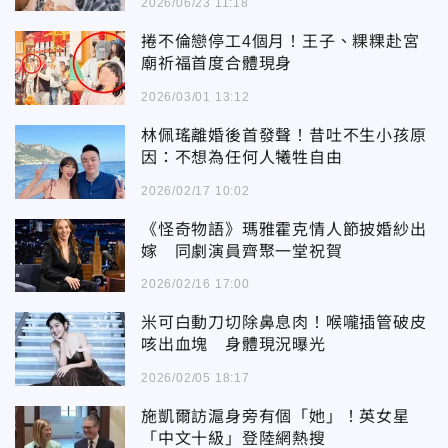
2026/06/23 11:18
捲不倫戀停工4個月！王子、粿粿赴宮
廟祈福首度合體現身
2026/03/01 13:12
林佩瑤離婚後首發聲！昔吐不生小孩原
因：不想為任何人犧牲自由
2026/02/17 10:02
《怪奇物語》瑪雅霍克情人節披婚紗出
嫁 同劇演員齊聚一堂祝賀
2026/02/16 17:00
米可白動刀切除鼻息肉！喉嚨插管破皮
咳出血塊 身體現況曝光
2026/02/05 18:17
施凱爾訪滬身旁有個「她」！英女星
「中文十級」登陸網熱搜