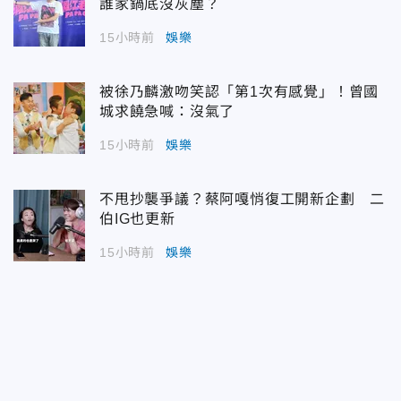
誰家鍋底沒灰塵？
15小時前
娛樂
被徐乃麟激吻笑認「第1次有感覺」！曾國
城求饒急喊：沒氣了
15小時前
娛樂
不甩抄襲爭議？蔡阿嘎悄復工開新企劃 二
伯IG也更新
15小時前
娛樂