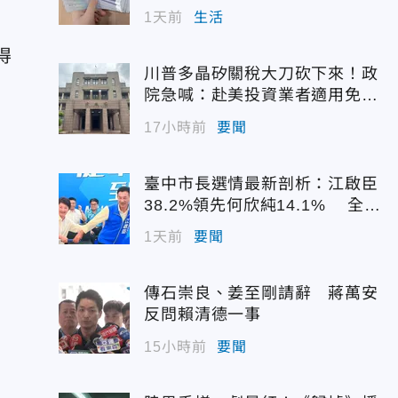
1天前
生活
得
川普多晶矽關稅大刀砍下來！政
院急喊：赴美投資業者適用免稅
配額
17小時前
要聞
臺中市長選情最新剖析：江啟臣
38.2%領先何欣純14.1% 全世
代支持度全面居首
1天前
要聞
傳石崇良、姜至剛請辭 蔣萬安
反問賴清德一事
15小時前
要聞