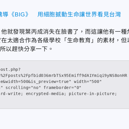
魏導《BIG》 用細胞撼動生命讓世界看見台灣
，他就發現葉丙成消失在臉書了，而這讓他有一種
實在太適合作為各級學校「生命教育」的素材，但
，所以趕快分享一下。
post.php?
u%2Fposts%2Fpfbid036mrbTSx95Emiff9dA1Ymiqi9yNS8onHR
e&width=500&is_preview=true" width="500" 
" scrolling="no" frameborder="0" 
rd-write; encrypted-media; picture-in-picture; 