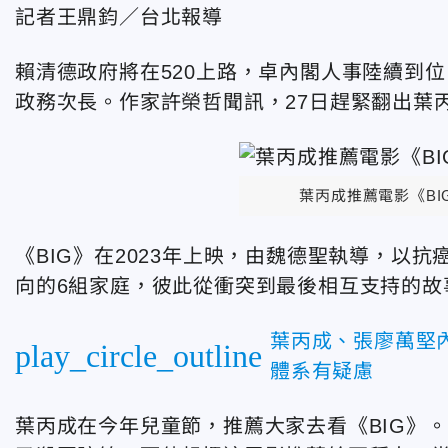
記者王鼎鈞／台北報導
賴清德政府將在520上路，卓內閣人事陸續到
政務次長。作家許榮哲聞訊，27日趕緊翻出葉
葉丙成推薦電影《B
《BIG》在2023年上映，由魏德聖執導，以
向的6組家庭，彼此從衝突到最後相互支持的故
葉丙成、張廖萬堅
play_circle_outline
體系有疑慮
葉丙成在今年兒童節，推薦大家去看《BIG》