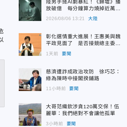
陸男手搓AI劇暴紅！《歸墟》播
放破億 每分鐘算力燒掉近萬台
幣
2026/08/06 13:21
大陸
危
彰化選情重大進展！王惠美與魏
以
平政見面了 是否接競總主委態
度曝光
1天前
要聞
慈濟遭詐成政治攻防 徐巧芯：
綠為陳時中接閣揆鋪路
11小時前
要聞
大哥范織欽涉貪120萬交保！伍
麗華：我們絕對不會讓他孤單
3小時前
要聞