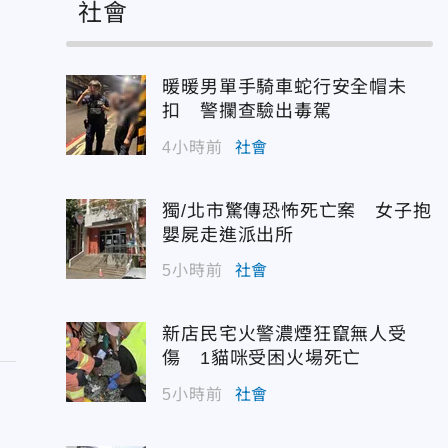
社會
暖暖男單手騎車蛇行安全帽未
扣 警攔查驗出毒駕
4小時前
社會
獨/北市驚傳恐怖死亡案 女子抱
嬰屍走進派出所
5小時前
社會
新店民宅火警濃煙狂竄無人受
傷 1貓咪受困火場死亡
5小時前
社會