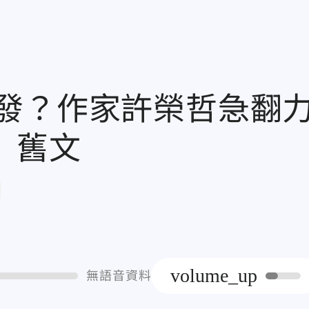
發？作家許榮哲急翻
》舊文
章
volume_up
無語音資料