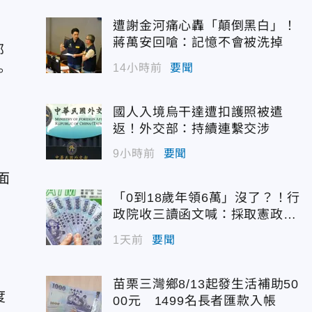
遭謝金河痛心轟「顛倒黑白」！
蔣萬安回嗆：記憶不會被洗掉
部
14小時前
要聞
。
國人入境烏干達遭扣護照被遣
返！外交部：持續連繫交涉
9小時前
要聞
面
「0到18歲年領6萬」沒了？！行
政院收三讀函文喊：採取憲政作
為
1天前
要聞
苗栗三灣鄉8/13起發生活補助50
度
00元 1499名長者匯款入帳