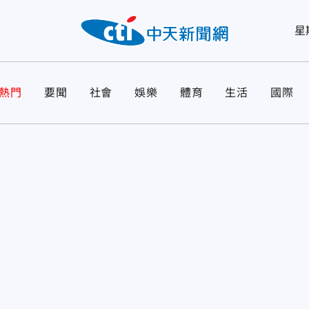
星
熱門
要聞
社會
娛樂
體育
生活
國際