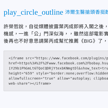
play_circle_outline
沛爾生醫搶頭香挺
許榮哲說，自從媒體披露葉丙成即將入閣之後
機感，一進「公」門深似海，，雖然這部電影
後再也不好意思請葉丙成幫忙推薦《BIG》了
<iframe src="https://www.facebook.com/plugins/
href=https%3A%2F%2Fwww.facebook.com%2Fbobay.hs
iY29b1PhGmLt6TQoCQDRjYtexbKNmgtDl&show_text=tru
height="659" style="border:none;overflow:hidden
allowfullscreen="true" allow="autoplay; clipboa
web-share"></iframe>