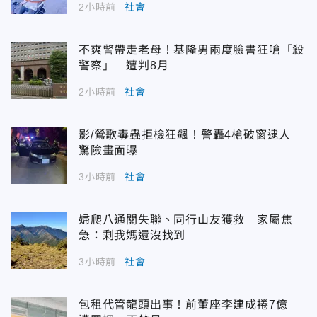
2小時前
社會
不爽警帶走老母！基隆男兩度臉書狂嗆「殺
警察」 遭判8月
2小時前
社會
影/鶯歌毒蟲拒檢狂飆！警轟4槍破窗逮人
驚險畫面曝
3小時前
社會
婦爬八通關失聯、同行山友獲救 家屬焦
急：剩我媽還沒找到
3小時前
社會
包租代管龍頭出事！前董座李建成捲7億