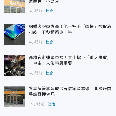
遭羈押、不禁見
3小時前
社會
網購客服轉專員！他手把手「轉帳」欲取消
扣款 下秒積蓄少一半
4小時前
社會
高雄夜市連環車禍！賓士擋下「重大事故」
車主：人沒事最重要
6小時前
社會
兆基屋管李建成涉背信案滾雪球 北檢晚間
聲請羈押禁見！
15小時前
社會