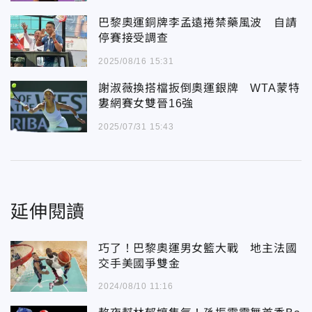
巴黎奧運銅牌李孟遠捲禁藥風波 自請
停賽接受調查
2025/08/16 15:31
謝淑薇換搭檔扳倒奧運銀牌 WTA蒙特
婁網賽女雙晉16強
2025/07/31 15:43
延伸閱讀
巧了！巴黎奧運男女籃大戰 地主法國
交手美國爭雙金
2024/08/10 11:16