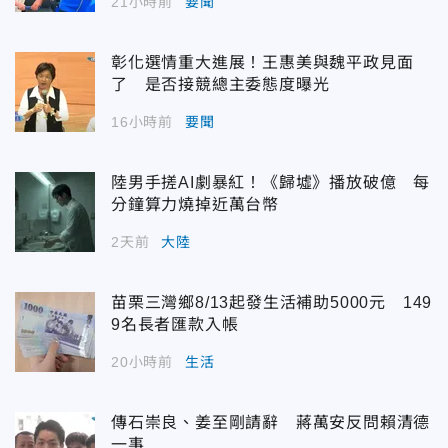
21小時前
要聞
彰化選情重大進展！王惠美與魏平政見面
了 是否接競總主委態度曝光
16小時前
要聞
陸男手搓AI劇暴紅！《歸墟》播放破億 每
分鐘算力燒掉近萬台幣
2天前
大陸
苗栗三灣鄉8/13起發生活補助5000元 149
9名長者匯款入帳
20小時前
生活
傳石崇良、姜至剛請辭 蔣萬安反問賴清德
一事