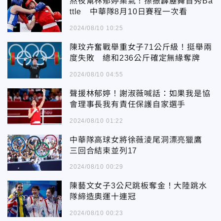
熬夜幫林郁婷集氣！孫振霹靂舞首秀Ba
ttle 中華隊8月10日賽程一次看
2024/08/10 10:25
陳玟卉奮戰舉重女子71公斤級！挺舉兩
度失敗 總和236公斤確定無緣奪牌
2024/08/10 04:55
聲援林郁婷！謝淑薇喊話：如果我是協
會理事長我有責任保護自家選手
2024/08/10 01:22
中華隊高球女將徐薇淩尾洞漂亮獵鷹
三回合結束並列17
2024/08/10 00:29
陳藝文女子3公尺跳板奪金！大陸跳水
隊締造奧運十連冠
2024/08/10 00:23