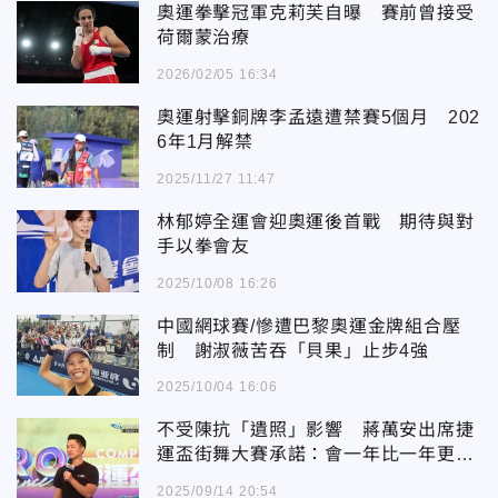
奧運拳擊冠軍克莉芙自曝 賽前曾接受
荷爾蒙治療
2026/02/05 16:34
奧運射擊銅牌李孟遠遭禁賽5個月 202
6年1月解禁
2025/11/27 11:47
林郁婷全運會迎奧運後首戰 期待與對
手以拳會友
2025/10/08 16:26
中國網球賽/慘遭巴黎奧運金牌組合壓
制 謝淑薇苦吞「貝果」止步4強
2025/10/04 16:06
不受陳抗「遺照」影響 蔣萬安出席捷
運盃街舞大賽承諾：會一年比一年更精
采
2025/09/14 20:54