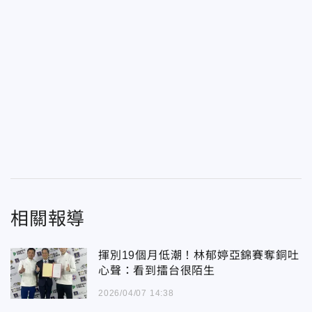
相關報導
揮別19個月低潮！林郁婷亞錦賽奪銅吐
心聲：看到擂台很陌生
2026/04/07 14:38