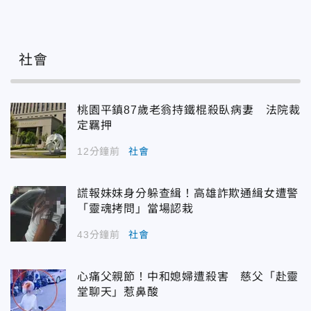
社會
桃園平鎮87歲老翁持鐵棍殺臥病妻 法院裁
定羈押
12分鐘前
社會
謊報妹妹身分躲查緝！高雄詐欺通緝女遭警
「靈魂拷問」當場認栽
43分鐘前
社會
心痛父親節！中和媳婦遭殺害 慈父「赴靈
堂聊天」惹鼻酸