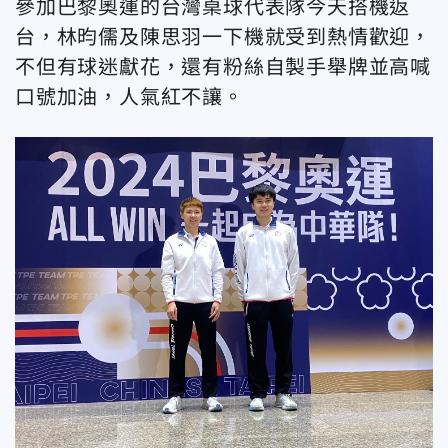
參加巴黎奧運的台灣桌球代表隊今天搭機返
台，林昀儒及陳思羽一下機就受到熱情歡迎，
不但有球迷獻花，還有粉絲自製手舉牌並高喊
口號加油，人氣紅不讓。