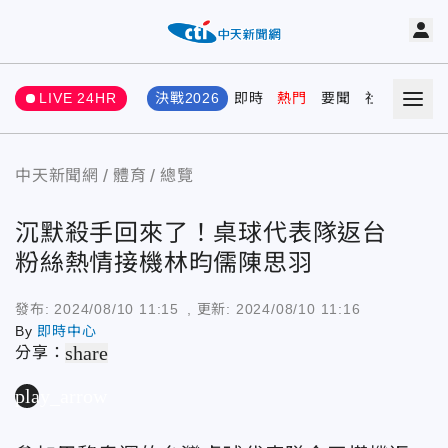
LIVE 24HR
決戰2026
即時
熱門
要聞
社會
娛樂
中天新聞網
體育
總覽
沉默殺手回來了！桌球代表隊返台
粉絲熱情接機林昀儒陳思羽
發布:
2024/08/10 11:15
, 更新:
2024/08/10 11:16
By
即時中心
share
分享：
play_arrow