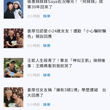
張惠妹妹妹Saya近況曝光！「阿妹妹」成
軍30年回來了
2小時前
娛樂
姜厚任認愛小24歲女友！遭勸「小心騙財騙
色」親自回應
3小時前
娛樂
王凱人生殺青了！摯友「神似王凱」操辦後
事：王媽媽看到我就哭了
3小時前
娛樂
姜厚任女友稱「擁有3碩1博」學歷遭疑 台
大回應了
5小時前
娛樂