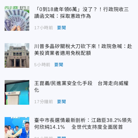
「0到18歲年領6萬」沒了？！行政院收三
讀函文喊：採取憲政作為
17小時前
要聞
川普多晶矽關稅大刀砍下來！政院急喊：赴
美投資業者適用免稅配額
5小時前
要聞
王崑義/民進黨安全化手段 台灣走向威權
化
17分鐘前
要聞
臺中市長選情最新剖析：江啟臣38.2%領先
何欣純14.1% 全世代支持度全面居首