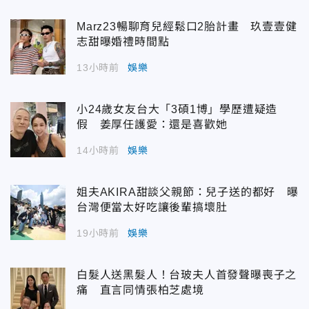
Marz23暢聊育兒經鬆口2胎計畫 玖壹壹健
志甜曝婚禮時間點
13小時前
娛樂
小24歲女友台大「3碩1博」學歷遭疑造
假 姜厚任護愛：還是喜歡她
14小時前
娛樂
姐夫AKIRA甜談父親節：兒子送的都好 曝
台灣便當太好吃讓後輩搞壞肚
19小時前
娛樂
白髮人送黑髮人！台玻夫人首發聲曝喪子之
痛 直言同情張柏芝處境