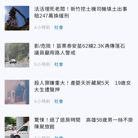
活活埋死老闆！新竹挖土機司機填土出事
賠247萬換緩刑
4小時前
社會
影/危險！苗栗泰安苗62線2.3K再傳落石
議員籲用路人警戒
5小時前
社會
殺人罪嫌重大！產嬰夭折藏屍5天 19歲女
大生遭聲押
5小時前
社會
驚悚！過了退房時間 高雄58歲男一絲不掛
陳屍旅館