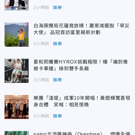
2小時前
娛樂
白海豚攪局花蓮竟放晴！蕭景鴻擺脫「旱災
大使」 品冠首訪富里揭新計劃
3小時前
娛樂
夏和熙備賽HYROX挑戰極限！曝「痛到像
被卡車撞」操到雙手長繭
3小時前
娛樂
樂團「淺堤」成軍10年開唱！黃鐙輝驚喜現
身合體 笑喊：相見恨晚
3小時前
娛樂
natori北流飆神曲〈Overdose〉 燃爆全場