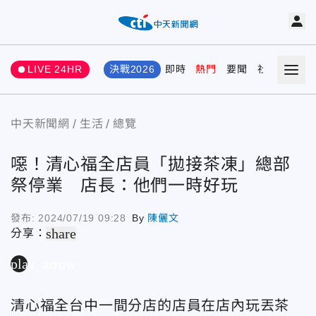
LIVE 24HR
決戰2026
即時
熱門
要聞
社會
娛樂
中天新聞網
生活
總覽
噁！清心福全店員「拋接茶凍」總部
祭停業 店長：他們一時好玩
發布:
2024/07/19 09:28
By
陳儷文
share
分享：
play_arrow
清心福全台中一間分店的店員在店內玩丟茶