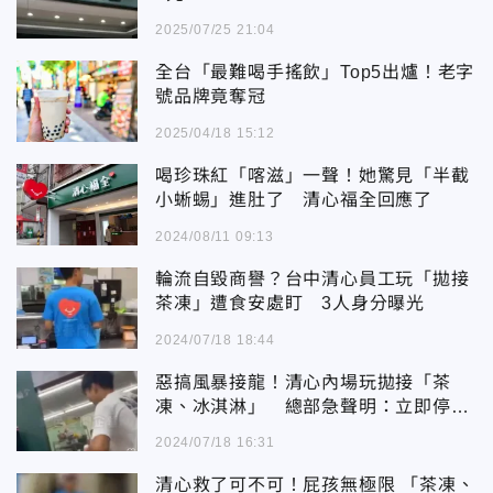
2025/07/25 21:04
全台「最難喝手搖飲」Top5出爐！老字
號品牌竟奪冠
2025/04/18 15:12
喝珍珠紅「喀滋」一聲！她驚見「半截
小蜥蜴」進肚了 清心福全回應了
2024/08/11 09:13
輪流自毀商譽？台中清心員工玩「拋接
茶凍」遭食安處盯 3人身分曝光
2024/07/18 18:44
惡搞風暴接龍！清心內場玩拋接「茶
凍、冰淇淋」 總部急聲明：立即停業
懲處
2024/07/18 16:31
清心救了可不可！屁孩無極限 「茶凍、