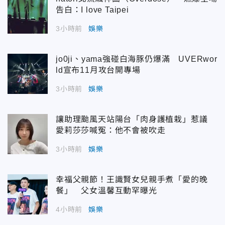
告白：I love Taipei
3小時前
娛樂
jo0ji、yama強碰白海豚仍爆滿 UVERwor
ld宣布11月攻台開專場
3小時前
娛樂
讓助理颱風天站陽台「肉身護植栽」惹議
愛莉莎莎喊冤：他不會被吹走
3小時前
娛樂
幸福父親節！王識賢女兒親手煮「愛的晚
餐」 父女溫馨互動罕曝光
4小時前
娛樂