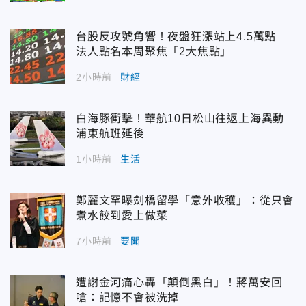
台股反攻號角響！夜盤狂漲站上4.5萬點
法人點名本周聚焦「2大焦點」
2小時前
財經
白海豚衝擊！華航10日松山往返上海異動
浦東航班延後
1小時前
生活
鄭麗文罕曝劍橋留學「意外收穫」：從只會
煮水餃到愛上做菜
7小時前
要聞
遭謝金河痛心轟「顛倒黑白」！蔣萬安回
嗆：記憶不會被洗掉