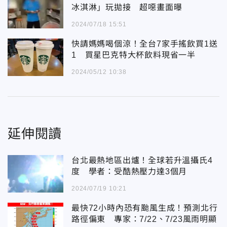
冰淇淋」玩拋接 超噁畫面曝
2024/07/18 15:51
快請媽媽喝個涼！全台7家手搖飲買1送
1 買星巴克特大杯飲料現省一半
2024/05/12 10:38
延伸閱讀
台北最熱地區出爐！全球若升溫攝氏4
度 學者：受酷熱壓力達3個月
2024/07/19 10:21
最快72小時內恐有颱風生成！預測北行
路徑偏東 專家：7/22、7/23風雨明顯