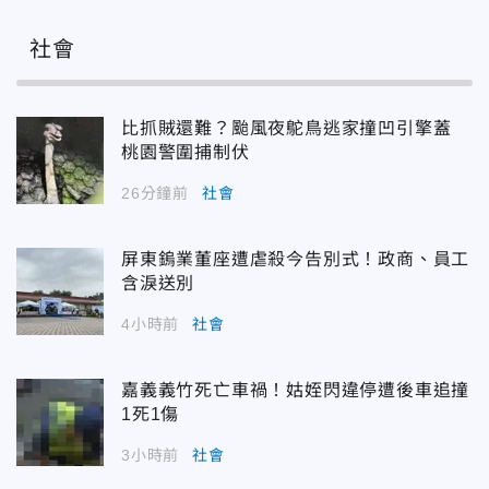
社會
比抓賊還難？颱風夜鴕鳥逃家撞凹引擎蓋
桃園警圍捕制伏
26分鐘前
社會
屏東鎢業董座遭虐殺今告別式！政商、員工
含淚送別
4小時前
社會
嘉義義竹死亡車禍！姑姪閃違停遭後車追撞
1死1傷
3小時前
社會