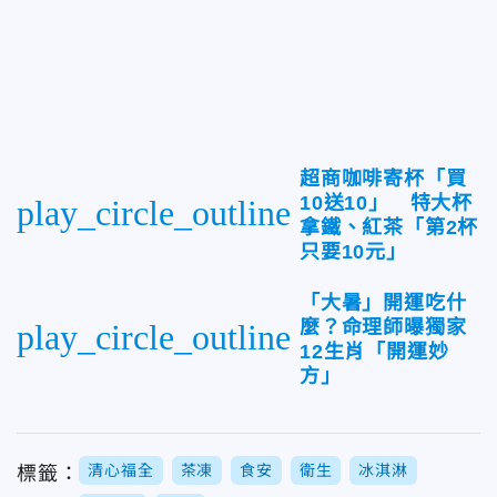
超商咖啡寄杯「買
10送10」 特大杯
play_circle_outline
拿鐵、紅茶「第2杯
只要10元」
「大暑」開運吃什
麼？命理師曝獨家
play_circle_outline
12生肖「開運妙
方」
清心福全
茶凍
食安
衛生
冰淇淋
標籤：