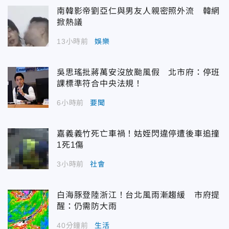
南韓影帝劉亞仁與男友人親密照外流 韓網
掀熱議
13小時前
娛樂
吳思瑤批蔣萬安沒放颱風假 北市府：停班
課標準符合中央法規！
6小時前
要聞
嘉義義竹死亡車禍！姑姪閃違停遭後車追撞
1死1傷
3小時前
社會
白海豚登陸浙江！台北風雨漸趨緩 市府提
醒：仍需防大雨
40分鐘前
生活