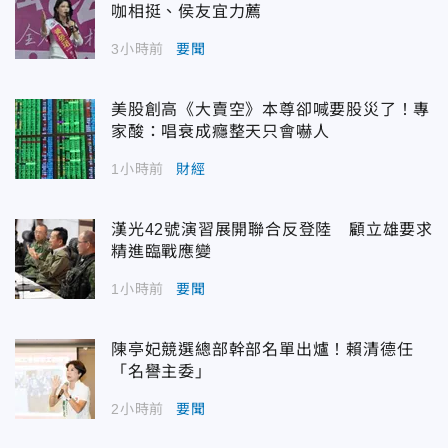
咖相挺、侯友宜力薦
3小時前
要聞
美股創高《大賣空》本尊卻喊要股災了！專
家酸：唱衰成癮整天只會嚇人
1小時前
財經
漢光42號演習展開聯合反登陸 顧立雄要求
精進臨戰應變
1小時前
要聞
陳亭妃競選總部幹部名單出爐！賴清德任
「名譽主委」
2小時前
要聞