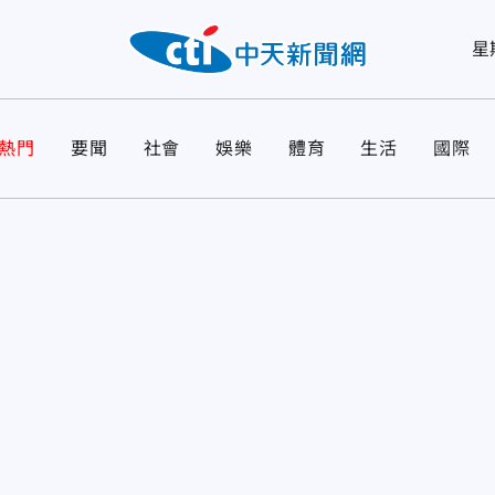
星
熱門
要聞
社會
娛樂
體育
生活
國際