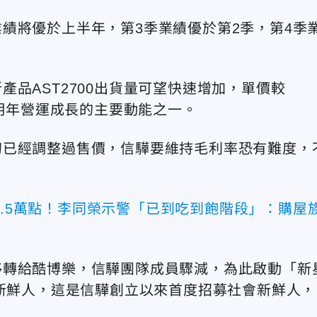
績將優於上半年，第3季業績優於第2季，第4季
品AST2700出貨量可望快速增加，單價較
動明年營運成長的主要動能之一。
初已經調整過售價，信驊要維持毛利率恐有難度，
4.5萬點！李同榮示警「已到吃到飽階段」：購屋
移轉給酷博樂，信驊團隊成員驟減，為此啟動「新
的新鮮人，這是信驊創立以來首度招募社會新鮮人，