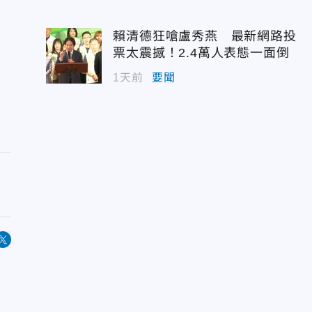
賴清德狂嗆盧秀燕 最新網路投
票太震撼！2.4萬人表態一面倒
1天前
要聞