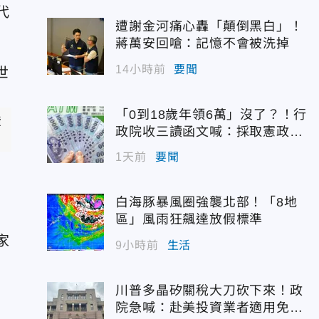
代
遭謝金河痛心轟「顛倒黑白」！
蔣萬安回嗆：記憶不會被洗掉
14小時前
要聞
「0到18歲年領6萬」沒了？！行
績
政院收三讀函文喊：採取憲政作
為
1天前
要聞
白海豚暴風圈強襲北部！「8地
區」風雨狂飆達放假標準
家
9小時前
生活
川普多晶矽關稅大刀砍下來！政
院急喊：赴美投資業者適用免稅