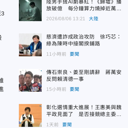
陸男手搓AI劇暴紅！《歸墟》播
放破億 每分鐘算力燒掉近萬台
3
幣
2026/08/06 13:21
大陸
慈濟遭詐成政治攻防 徐巧芯：
股
綠為陳時中接閣揆鋪路
11小時前
要聞
傳石崇良、姜至剛請辭 蔣萬安
反問賴清德一事
維
進
15小時前
要聞
彰化選情重大進展！王惠美與魏
平政見面了 是否接競總主委態
度曝光
1天前
要聞