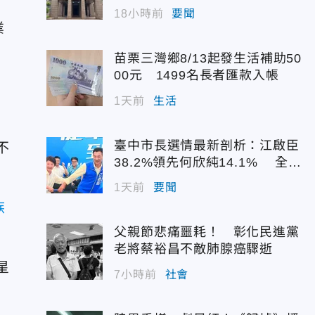
配額
18小時前
要聞
業
苗栗三灣鄉8/13起發生活補助50
00元 1499名長者匯款入帳
1天前
生活
臺中市長選情最新剖析：江啟臣
不
38.2%領先何欣純14.1% 全世
代支持度全面居首
1天前
要聞
族
父親節悲痛噩耗！ 彰化民進黨
老將蔡裕昌不敵肺腺癌驟逝
星
7小時前
社會