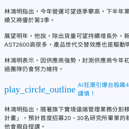
林鴻明指出，今年營運可望逐季攀高，下半年業
績又將優於第3季。
展望明年，他說，除出貨量可望持續增長外，新產
AST2600高很多，產品世代交替效應也是驅
林鴻明表示，因供應商強勢，封測供應商今年
過團隊仍會努力維持。
AI狂潮引爆台股飆
play_circle_outline
謹慎！
林鴻明指出，隨著旗下實境遠端管理業務分割
計畫」，預計首度招募20、30名研究所畢業
他會親自授課。