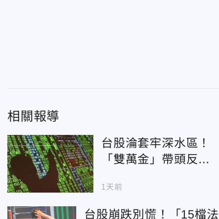
相關報導
台股淪套牢深水區！
「雙萬金」帶頭反攻
有救了？法人揭3關鍵
1天前
變數
台股崩跌別慌！「15檔法