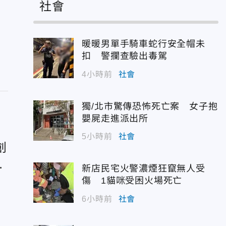
社會
暖暖男單手騎車蛇行安全帽未
扣 警攔查驗出毒駕
4小時前
社會
獨/北市驚傳恐怖死亡案 女子抱
嬰屍走進派出所
5小時前
社會
創
1
新店民宅火警濃煙狂竄無人受
傷 1貓咪受困火場死亡
6小時前
社會
！