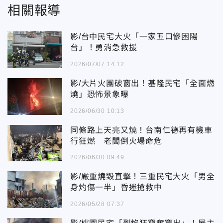
相關報導
影/台中民宅大火「一家五口慘困陽
台」！勇消急救援
2026/07/07 14:12
影/大片火團破窗出！基隆民宅「全面燃
燒」恐怖景象曝
2026/06/30 10:13
同條路上天亮又燒！台南仁德再有機車
行狂燃 老闆倒火場命危
2026/06/30 09:49
影/嚴重燒毀直擊！三重民宅大火「男全
身灼傷一半」昏迷搶救中
2026/05/28 07:37