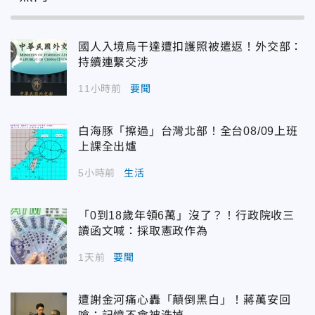
國人入境烏干達遭扣護照被遣返！外交部：
持續連繫交涉
11小時前
要聞
白海豚「擦過」台灣北部！全台08/09上班
上課全出爐
5小時前
生活
「0到18歲年領6萬」沒了？！行政院收三
讀函文喊：採取憲政作為
1天前
要聞
遭謝金河痛心轟「顛倒黑白」！蔣萬安回