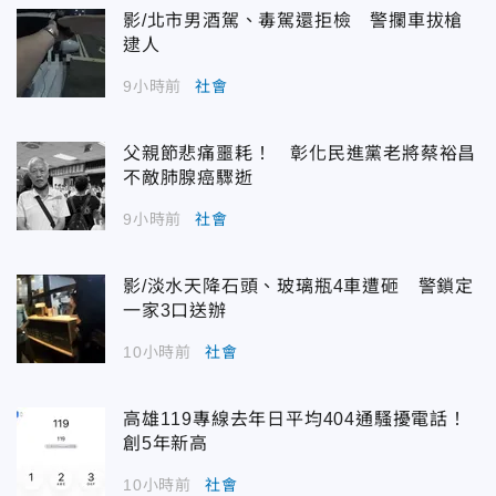
影/北市男酒駕、毒駕還拒檢 警攔車拔槍
逮人
9小時前
社會
父親節悲痛噩耗！ 彰化民進黨老將蔡裕昌
不敵肺腺癌驟逝
9小時前
社會
影/淡水天降石頭、玻璃瓶4車遭砸 警鎖定
一家3口送辦
10小時前
社會
高雄119專線去年日平均404通騷擾電話！
創5年新高
10小時前
社會