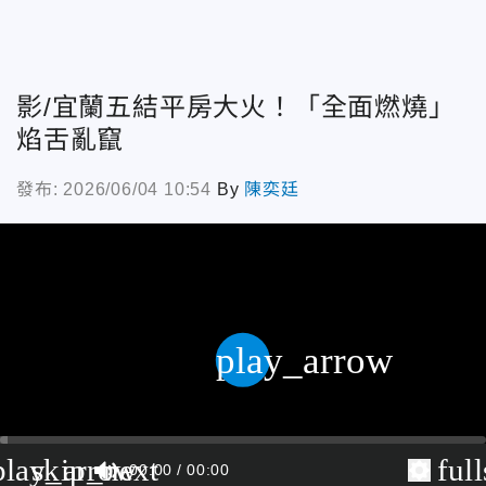
影/宜蘭五結平房大火！「全面燃燒」
焰舌亂竄
發布: 2026/06/04 10:54
By
陳奕廷
play_arrow
play_arrow
skip_next
ful
00:00
00:00