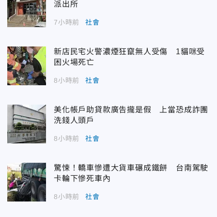
派出所
7小時前
社會
新店民宅火警濃煙狂竄無人受傷 1貓咪受
困火場死亡
8小時前
社會
美化帳戶助貸款廣告攏是假 上當恐成詐團
洗錢人頭戶
8小時前
社會
驚悚！轎車慘遭大貨車碾成鐵餅 台南駕駛
卡輪下慘死車內
8小時前
社會