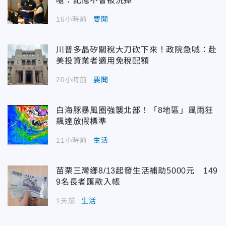
嗆：記憶不會被洗掉
16小時前
要聞
川普多晶矽關稅大刀砍下來！政院急喊：赴
美投資業者適用免稅配額
20小時前
要聞
白海豚暴風圈強襲北部！「8地區」風雨狂
飆達放假標準
11小時前
生活
苗栗三灣鄉8/13起發生活補助5000元 149
9名長者匯款入帳
1天前
生活