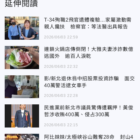
延伸閱讀
T-34殉職2飛官遺體複驗…家屬激動需
親人攙扶 檢察官：等法醫出具報告
2026/06/03 22:59
連鎖火鍋店傳倒閉！大雅夫妻涉詐數億
逃國外 逾百人淚乾
2026/06/03 22:32
影/新北退休翁中招股票投資詐騙 面交
40萬警活逮女車手
2026/06/03 22:28
民進黨前新北市議員驚傳遭羈押！黃俊
哲涉收賄400萬、侵占300萬
2026/06/03 22:15
阿比妹妹/太極峽谷山難奪28命 封山4