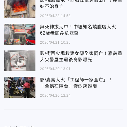
影/桃園民宅「烈焰狂竄奪窗出」！屋主
妹不治身亡
2026/04/28 14:58
與死神拔河中！中壢知名燒臘店大火
62歲老闆命危送醫
2026/04/21 10:25
影/衝回火場救妻女卻全家同亡！嘉義重
大火警屋主最後身影曝光
2026/04/20 13:01
影/嘉義大火「工程師一家全亡」！
「全擠在陽台」慘烈跡證曝
2026/04/20 12:24