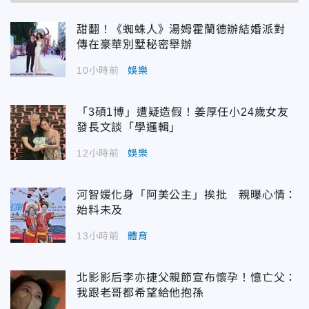
甜翻！《蜘蛛人》湯姆霍蘭德辦結婚派對
傳在豪華別墅秘密舉辦
10小時前
娛樂
「3碩1博」遭疑造假！姜厚任小24歲女友
發長文談「學邏輯」
12小時前
娛樂
河智媛化身「阿美公主」挨批 親曝心情：
始料未及
13小時前
體育
北影影后李亦捷父親節宣布懷孕！憶亡父：
我跟老哥都希望給他抱孫