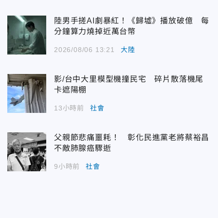
陸男手搓AI劇暴紅！《歸墟》播放破億 每
分鐘算力燒掉近萬台幣
2026/08/06 13:21
大陸
影/台中大里模型機撞民宅 碎片散落機尾
卡遮陽棚
13小時前
社會
父親節悲痛噩耗！ 彰化民進黨老將蔡裕昌
不敵肺腺癌驟逝
9小時前
社會