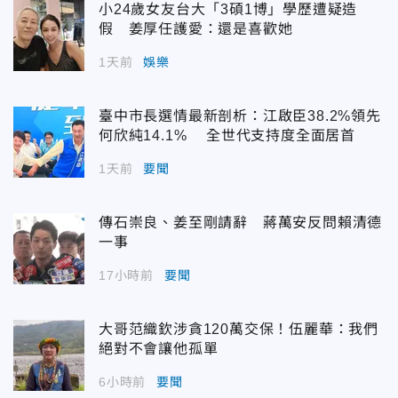
小24歲女友台大「3碩1博」學歷遭疑造
假 姜厚任護愛：還是喜歡她
1天前
娛樂
臺中市長選情最新剖析：江啟臣38.2%領先
何欣純14.1% 全世代支持度全面居首
1天前
要聞
傳石崇良、姜至剛請辭 蔣萬安反問賴清德
一事
17小時前
要聞
大哥范織欽涉貪120萬交保！伍麗華：我們
絕對不會讓他孤單
6小時前
要聞