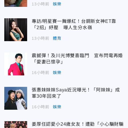
13小時前
娛樂
專訪/明星賽一舞爆紅！台鋼新女神ET靠
「2招」紓壓 曝人生分水嶺
13小時前
體育
震撼彈！及川光博雙喜臨門 宣布閃電再婚
「愛妻已懷孕」
16小時前
娛樂
張惠妹妹妹Saya近況曝光！「阿妹妹」成
軍30年回來了
16小時前
娛樂
姜厚任認愛小24歲女友！遭勸「小心騙財騙